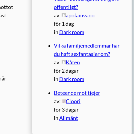
offentligt?
mottot
av:
apolamvano
ast
för 1 dag
in
Dark room
Vilka familjemedlemmar har
du haft sexfantasier om?
av:
Kåten
för 2 dagar
här
in
Dark room
Beteende mot tjejer
av:
Cloori
för 3 dagar
in
Allmänt