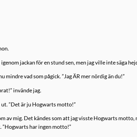
hon.
 igenom jackan för en stund sen, men jag ville inte säga hej
ännu mindre vad som pågick. ”Jag ÄR mer nördig än du!”
prat!” invände jag.
ut. ”Det är ju Hogwarts motto!”
kom av mig. Det kändes som att jag visste Hogwarts motto,
ik. ”Hogwarts har ingen motto!”