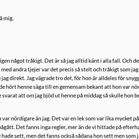
å mig.
en något tråkigt. Det är så jag alltid känt i alla fall. Och de
 med andra tjejer var det precis så stelt och tråkigt som jag 
jag direkt. Jag vägrade tro det, för hon är alldeles för snygg
hade hört henne säga till en gemensam bekant att hon var nö
de svarat att om jag bjöd ut henne på middag så skulle hon b
var nördigare än jag. Det var en lek som var lika mycket på
ågått. Det fanns inga regler, mer än de vi hittade på efterh
e hade sett, men det fanns också sådana hon sett men som 