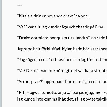
—-
”Kittla aldrig en sovande drake” sa hon.
”Va?” var allt jag kunde säga och tittade på Elna.
”Drako dormiens nonquam titallandus” svarade 
Jag stod helt förbluffad. Kylan hade börjat tränga
”Jag säger ju det!” utbrast hon och jag förstod 
”Va? Det där var inte nördigt, det var bara strunt
”Struntprat?!” upprepade hon och såg förnärmad 
”Pft, Hogwarts motto är ju …” började jag, men 
jag kunde inte komma ihåg det, så jag bytte takt