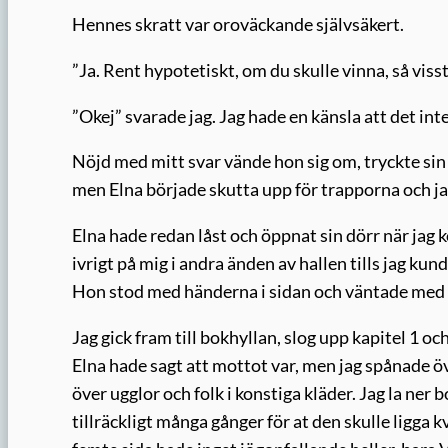
Hennes skratt var oroväckande självsäkert.
”Ja. Rent hypotetiskt, om du skulle vinna, så vis
”Okej” svarade jag. Jag hade en känsla att det inte
Nöjd med mitt svar vände hon sig om, tryckte si
men Elna började skutta upp för trapporna och jag
Elna hade redan låst och öppnat sin dörr när jag 
ivrigt på mig i andra änden av hallen tills jag ku
Hon stod med händerna i sidan och väntade med
Jag gick fram till bokhyllan, slog upp kapitel 1 
Elna hade sagt att mottot var, men jag spånade ö
över ugglor och folk i konstiga kläder. Jag la ner
tillräckligt många gånger för at den skulle ligga