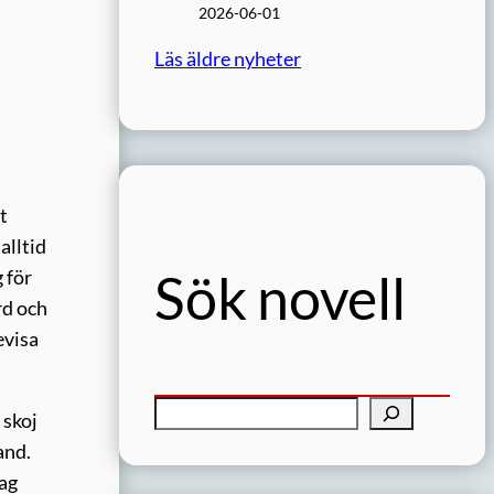
2026-06-01
Läs äldre nyheter
t
alltid
Sök novell
 för
rd och
evisa
S
 skoj
ö
and.
k
jag