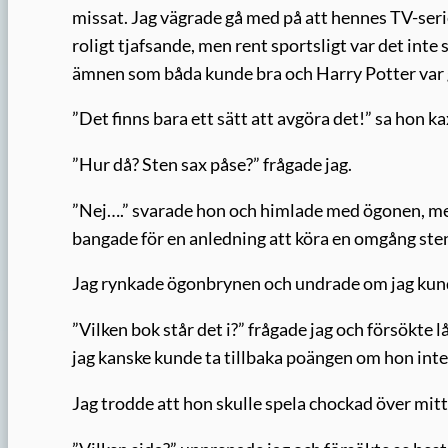
missat. Jag vägrade gå med på att hennes TV-seri
roligt tjafsande, men rent sportsligt var det inte s
ämnen som båda kunde bra och Harry Potter var g
”Det finns bara ett sätt att avgöra det!” sa hon ka
”Hur då? Sten sax påse?” frågade jag.
”Nej….” svarade hon och himlade med ögonen, men 
bangade för en anledning att köra en omgång sten 
Jag rynkade ögonbrynen och undrade om jag kun
”Vilken bok står det i?” frågade jag och försökte l
jag kanske kunde ta tillbaka poängen om hon inte 
Jag trodde att hon skulle spela chockad över mitt