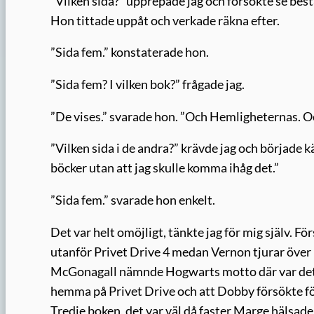
”Vilken sida?” upprepade jag och försökte se best
Hon tittade uppåt och verkade räkna efter.
”Sida fem.” konstaterade hon.
”Sida fem? I vilken bok?” frågade jag.
”De vises.” svarade hon. ”Och Hemligheternas. O
”Vilken sida i de andra?” krävde jag och började k
böcker utan att jag skulle komma ihåg det.”
”Sida fem.” svarade hon enkelt.
Det var helt omöjligt, tänkte jag för mig själv.
utanför Privet Drive 4 medan Vernon tjurar över 
McGonagall nämnde Hogwarts motto där var det i 
hemma på Privet Drive och att Dobby försökte 
Tredje boken, det var väl då faster Marge hälsade