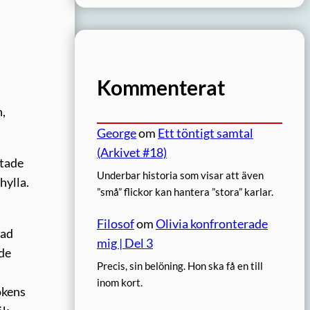
Kommenterat
n,
George
om
Ett töntigt samtal
(Arkivet #18)
ntade
Underbar historia som visar att även
hylla.
”små” flickor kan hantera ”stora” karlar.
Filosof
om
Olivia konfronterade
vad
mig | Del 3
ade
Precis, sin belöning. Hon ska få en till
inom kort.
okens