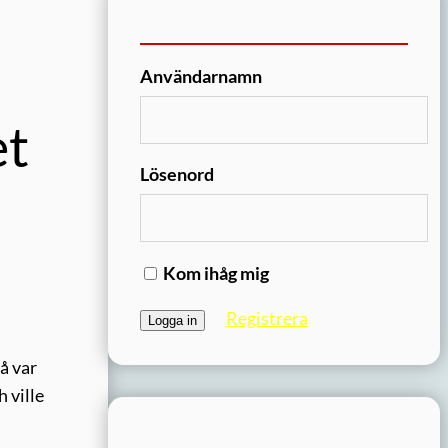
Användarnamn
et
Lösenord
Kom ihåg mig
Registrera
å var
 ville