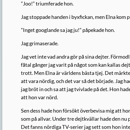
”Joo!” triumferade hon.
Jag stoppade handen i byxfickan, men Elna kom p
”Inget googlande sa jag ju!” påpekade hon.
Jag grimaserade.
Jag vet inte vad andra gör på sina dejter. Förmodlig
fåtal gånger jag varit på något som kan kallas dejt
trott. Men Elna är världens bästa tjej. Det märkte 
att vara nördig, och det var så det började. Jag 
jag bröt in och sa att jag tvivlade på det. Hon ha
att hon var nörd.
Sen dess hade hon försökt överbevisa mig att hon 
som på allvar. Under tre dejtkvällar hade den nu p
Det fanns nördiga TV-serier jag sett som hon int