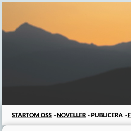
Hoppa
till
innehåll
START
OM OSS
NOVELLER
PUBLICERA