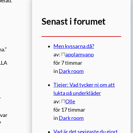
pelad.
Senast i forumet
Men kyssarna då?
a.”
av:
apolamvano
för 7 timmar
ALLA
in
Dark room
Tjejer: Vad tycker ni om att
lukta på underkläder
r
av:
Olle
för 17 timmar
 var
in
Dark room
?
Vad är det sexigaste du gjort