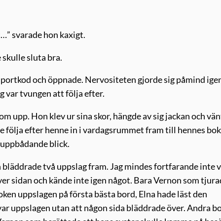
st…” svarade hon kaxigt.
 skulle sluta bra.
n portkod och öppnade. Nervositeten gjorde sig påmind ige
 var tvungen att följa efter.
kom upp. Hon klev ur sina skor, hängde av sig jackan och vä
nde följa efter henne in i vardagsrummet fram till hennes bok
 uppbådande blick.
och bläddrade två uppslag fram. Jag mindes fortfarande inte 
ver sidan och kände inte igen något. Bara Vernon som tjur
 boken uppslagen på första bästa bord, Elna hade läst den
 kvar uppslagen utan att någon sida bläddrade över. Andra b