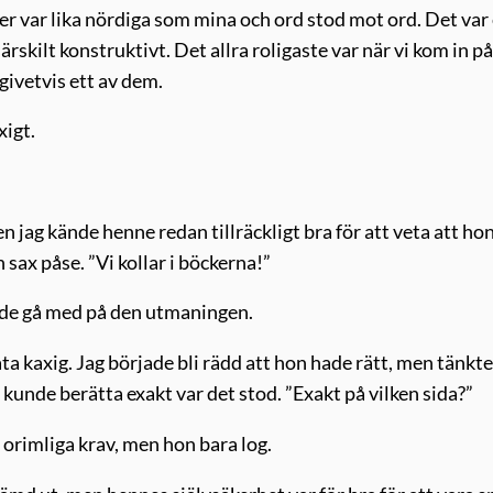
er var lika nördiga som mina och ord stod mot ord. Det var 
ärskilt konstruktivt. Det allra roligaste var när vi kom in på
ivetvis ett av dem.
xigt.
jag kände henne redan tillräckligt bra för att veta att hon
sax påse. ”Vi kollar i böckerna!”
de gå med på den utmaningen.
åta kaxig. Jag började bli rädd att hon hade rätt, men tänkte
kunde berätta exakt var det stod. ”Exakt på vilken sida?”
 orimliga krav, men hon bara log.