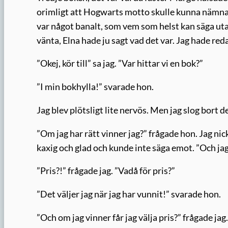
orimligt att Hogwarts motto skulle kunna nämnas 
var något banalt, som vem som helst kan säga utan
vänta, Elna hade ju sagt vad det var. Jag hade red
”Okej, kör till” sa jag. ”Var hittar vi en bok?”
”I min bokhylla!” svarade hon.
Jag blev plötsligt lite nervös. Men jag slog bort 
”Om jag har rätt vinner jag?” frågade hon. Jag ni
kaxig och glad och kunde inte säga emot. ”Och jag 
”Pris?!” frågade jag. ”Vadå för pris?”
”Det väljer jag när jag har vunnit!” svarade hon.
”Och om jag vinner får jag välja pris?” frågade jag.