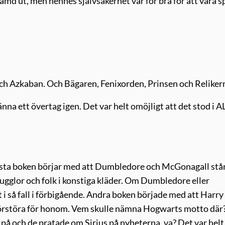
ämd ut, men hennes självsäkerhet var för bra för att vara s
ch Azkaban. Och Bägaren, Fenixorden, Prinsen och Relikern
änna ett övertag igen. Det var helt omöjligt att det stod i 
 Första boken börjar med att Dumbledore och McGonagall stå
ugglor och folk i konstiga kläder. Om Dumbledore eller
så fall i förbigående. Andra boken började med att Harry
förstöra för honom. Vem skulle nämna Hogwarts motto där
 på och de pratade om Sirius på nyheterna, va? Det var helt