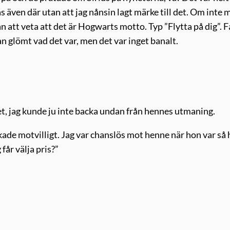
även där utan att jag nånsin lagt märke till det. Om inte 
 att veta att det är Hogwarts motto. Typ ”Flytta på dig”. F
an glömt vad det var, men det var inget banalt.
det, jag kunde ju inte backa undan från hennes utmaning.
ckade motvilligt. Jag var chanslös mot henne när hon var så 
får välja pris?”