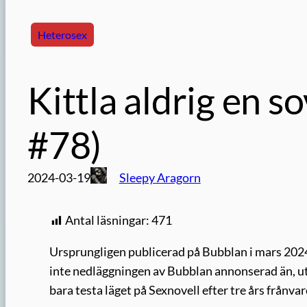
Heterosex
Kittla aldrig en 
#78)
2024-03-19
Sleepy Aragorn
Antal läsningar:
471
Ursprungligen publicerad på Bubblan i mars 2024,
inte nedläggningen av Bubblan annonserad än, utan
bara testa läget på Sexnovell efter tre års frånvar