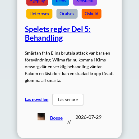
Ageplay
Teens
Sensuellt
Heterosex
Oralsex
Oskuld
Spelets regler Del 5:
Behandling
Smärtan från Elins brutala attack var bara en
förevändning. Wilma får nu komma i Kims
omsorg där en verklig behandling väntar.
Bakom en låst dörr kan en skadad kropp fås att
glömma all smärta.
Läs novellen
Läs senare
2026-07-29
Bosse
//