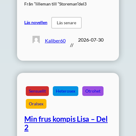
Från ”lilleman till ”Storeman”del3
Läs novellen
Läs senare
2026-07-30
Kaliber60
//
Sensuellt
Heterosex
Otrohet
Oralsex
Min frus kompis Lisa – Del
2