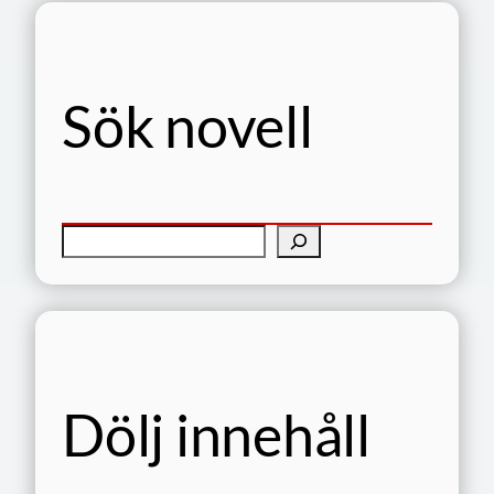
Sök novell
S
ö
k
Dölj innehåll