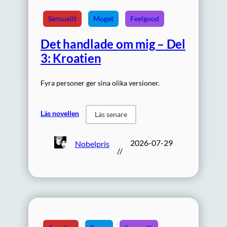
Sensuellt
Moget
Feelgood
Det handlade om mig – Del
3: Kroatien
Fyra personer ger sina olika versioner.
Läs novellen
Läs senare
2026-07-29
Nobelpris
//