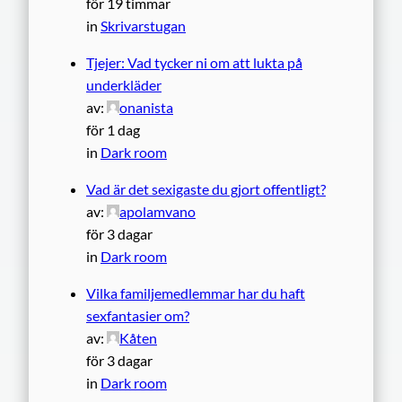
för 19 timmar
in
Skrivarstugan
Tjejer: Vad tycker ni om att lukta på
underkläder
av:
onanista
för 1 dag
in
Dark room
Vad är det sexigaste du gjort offentligt?
av:
apolamvano
för 3 dagar
in
Dark room
Vilka familjemedlemmar har du haft
sexfantasier om?
av:
Kåten
för 3 dagar
in
Dark room