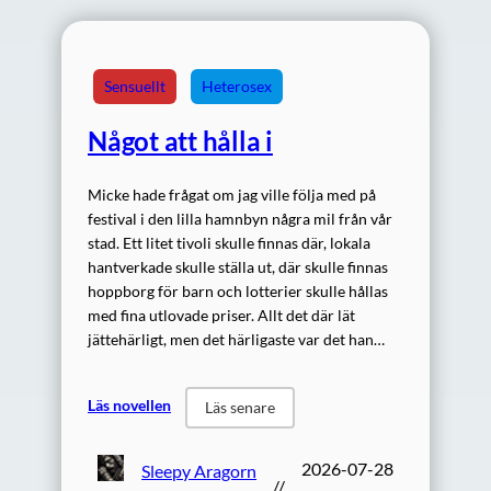
Sensuellt
Heterosex
Något att hålla i
Micke hade frågat om jag ville följa med på
festival i den lilla hamnbyn några mil från vår
stad. Ett litet tivoli skulle finnas där, lokala
hantverkade skulle ställa ut, där skulle finnas
hoppborg för barn och lotterier skulle hållas
med fina utlovade priser. Allt det där lät
jättehärligt, men det härligaste var det han…
Läs novellen
Läs senare
2026-07-28
Sleepy Aragorn
//