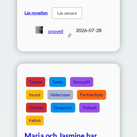
Läs novellen
Läs senare
2026-07-28
xnovell
//
Tjejsex
Teens
Sensuellt
Incest
Heterosex
Partnerbyte
Oralsex
Gruppsex
Trekant
Fetish
Maria och Jasmine har