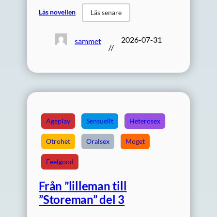
Läs novellen
Läs senare
2026-07-31
sammet
//
Ageplay
Sensuellt
Heterosex
Otrohet
Oralsex
Moget
Feelgood
Från ”lilleman till
”Storeman” del 3