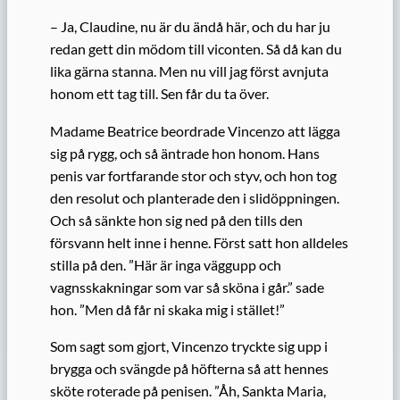
– Ja, Claudine,
nu är du ändå här
, och du har
ju
redan
gett din mödom till viconten.
Så då
kan du
lika gärna stanna.
Men nu vill jag först avnjuta
honom
ett tag till. Sen får du ta över.
Madame Beatrice beordrade Vincenzo att lägga
sig på rygg, och så äntrade hon honom. Hans
penis var fortfarande stor och styv, och hon tog
den resolut och planterade den i slidöppningen.
Och så sänkte hon sig ned på den tills den
försvann helt inne i henne. Först satt hon alldeles
stilla
på den
. ”Här är inga väggupp och
vagnsskakningar som var så sköna i går.” sade
hon. ”Men då får ni skaka mig i stället!”
Som sagt som gjort, Vincenzo tryckte sig upp i
brygga och svängde på höfterna så att hennes
sköte roterade på penisen. ”Åh, Sankta Maria,