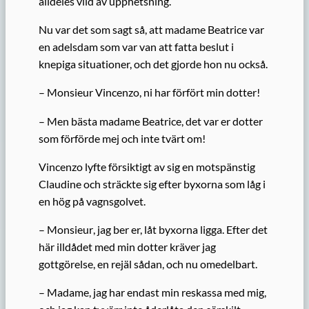
alldeles vild av upphetsning.
Nu var det som sagt så, att madame Beatrice var
en adelsdam som var van att
fatta beslut i
knepiga situationer, och det gjorde hon nu också.
– M
onsieur
Vincenzo, ni har förfört min dotter!
– Men bästa madame Beatrice, det var er dotter
som förförde mej och inte tvärt om!
Vincenzo lyfte försiktigt av sig en mots
pänstig
Claudine och sträckte
sig
efter byxorna som låg i
en hög på vagnsgolvet.
– M
onsieur
, jag ber er, låt byxorna ligga. Efter det
här illdådet med min dotter kräver jag
gottgörelse, en rejäl sådan,
och
nu omedelbart.
–
Madame, jag har endast min reskassa med mig,