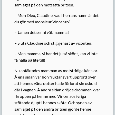
samlaget på den motsatta britsen.
– Mon Dieu, Claudine, vad i herrans namn är det
du gör med
monsieur
Vincenzo?
– Jamen det ser ni väl, mamma!
– Sluta Claudine och stig genast av viconten!
– Men mamma, vi har det ju så skönt, kan vi inte
få hålla på lite till!
Nu anfäktades mamman av motstridiga känslor.
Å ena sidan var hon fruktansvärt upprörd över
att hennes väna dotter hade förlorat sin oskuld
där i vagnen. Å andra sidan dröjde drömmen kvar
i
kroppen på henne
med Vincenzos ivriga
stötande djupt i hennes sköte. Och synen av
samlaget på den andra britsen gjorde henne