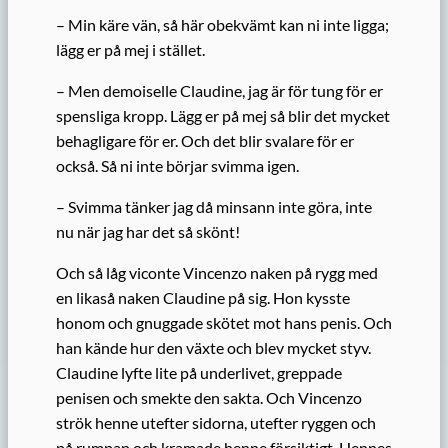
– Min kär
e
vän, så här obekvämt kan ni inte ligga;
lägg er på mej i stället.
– Men demoiselle Claudine, jag är för tung för er
spensliga kropp. Lägg er på mej så blir det mycket
behagligare för er. Och det blir svalare för er
också. Så ni inte börjar svimma igen.
– Svimma tänker jag då minsann inte göra, inte
nu när jag har det så skönt!
Och så låg viconte Vincenzo naken på rygg med
en likaså naken Claudine på sig. Hon
kysste
honom och gnuggade
skötet mot hans
penis
.
Och
han kände hur den växte och blev
mycket
styv.
Claudine lyfte lite på underlivet, greppade
penisen och smekte den sakta. Och Vincenzo
strök henne utefter sidorna, utefter ryggen och
på rumpan och kramade henne försiktigt. Hennes