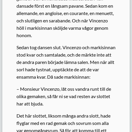
dansade först en långsam pavane. Sedan kom en
allemande, en angloise, en courante, en menuett,
och slutligen en sarabande. Och när Vincenzo
höll i markisinnan sköljde varma vågor genom
honom.
Se
dan
tog dansen slut. Vincenzo och markisinnan
stod kvar och
samtalade
, och de märkte inte att
de andra
paren började lämna salen. Men när allt
sorl hade tystnat, upptäckte de att de var
ensamma kvar. Då sa
de
markisinnan:
–
Monsieur
Vincenzo, låt oss vandra runt till de
olika gemaken, så får ni se vad resten av slottet
har att bjuda.
Det här slottet, liksom många andra slott, hade
flyglar med en rad gemak och sovrum som alla
var genomgångsrum. Så för att komma till ett