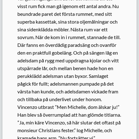
visst rum fick man gå igenom ett antal andra. Nu
beundrade paret det första rummet, med sitt
superba
kassettak
, sina
stora oljemålningar
och
sina sidenklädda möbler. Nästa rum var ett
sovrum. När de kom in i rummet, stannade de till.
Där fanns en överdådig paradsäng och ovanför
den en praktfull gobeläng. Och p
å sängen låg en
adelsdam på rygg med uppdragna kjolar
och vitt
utspärrade lår,
och mellan benen hade hon en
perukklädd adelsman utan byxor. Samlaget
pågick för full
t; adelsmannen pumpade på det
värsta han kunde, och adelsdamen vickade fram
och tillbaka på underlivet under honom.
Vincenzo utbrast ”Men Michelle, dom
älskar
ju!”
Han blev så överrumplad att han glömde titlarna.
”Ja, min kär
e
Vincenzo,
så här slutar det oftast på
m
onsieur
Christians fester.”
log
Michelle, och
kramade hans arm. ”Nu fortsätter vi.”