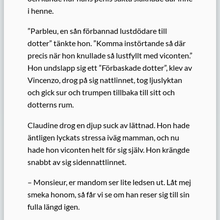
i henne.
”Parbleu, en sån förbannad
lustdödare till
dotter” tänkte hon. ”Komma instörtande så där
precis när hon
knullade så lustfyllt
med viconten.”
Hon undslapp sig ett ”Förbaskade dotter”,
klev
av
Vincenzo, drog på sig nattlinnet, tog ljuslyktan
och gick
sur och trumpen
tillbaka till sitt och
dotterns rum
.
Claudine drog en djup suck av lättnad. Hon hade
äntligen lyckats stressa iväg mamman, och nu
hade hon viconten helt för sig själv.
Hon krängde
snabbt av sig sidennattlinnet
.
– Monsieur, er mandom ser lite ledsen ut. Låt mej
smeka honom, så får vi se om han reser sig till sin
fulla längd igen.