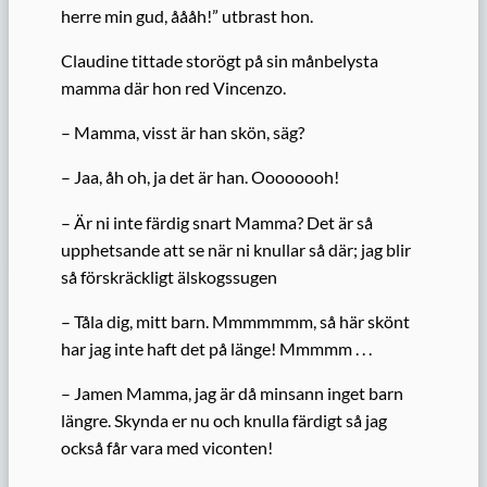
herre min gud, åååh!” utbrast hon.
Claudine tittade storögt på sin
månbelysta
mamma
där hon red Vincenzo.
– Mamma, visst är han skön, säg?
– Jaa, åh oh, ja det är han. Oooooooh!
– Är ni inte färdig snart Mamma? Det är så
upphetsande
att se när ni knullar så där;
jag
bli
r
så förskräckligt älskogssugen
– Tåla dig, mitt barn. Mmmmmmm, så här skönt
har jag inte haft det på länge! Mmmmm . . .
– Jamen Mamma, jag är då minsann inget barn
längre. Skynda er nu och knulla färdigt så jag
också får vara med viconten!