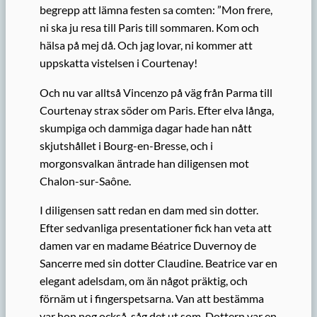
begrepp att lämna festen sa comten: ”Mon frere,
ni ska ju resa till Paris till sommaren. Kom och
hälsa på mej då. Och jag lovar, ni kommer att
uppskatta
vistelsen
i Courtenay!
Och nu
var alltså
Vincenzo på väg från
Parma
till
Courtenay strax söder om Paris. Efter elva långa,
skumpiga och dammiga dagar hade
han
nått
skjutshållet i Bourg-en-Bresse, och i
morgonsvalkan äntrade han diligensen mot
Chalon-sur-Saône.
I diligensen satt redan en dam med sin dotter.
Efter sedvanliga presentationer fick han veta att
damen var en madame Béatrice Duvernoy de
Sancerre med sin dotter Claudine.
Beatrice
var en
elegant
adelsdam
, om än något präktig, och
förnäm ut i fingerspetsarna.
Van att bestämma
var hon nog också, såg det ut som.
Dottern var en