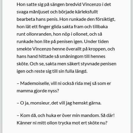
Hon satte sig på sängen bredvid Vincenzo i det
svaga månljuset och började kärleksfullt
bearbeta
hans
penis. Hon runkade den försiktigt,
hon lät ett finger glida sakta fram och tillbaka
runt ollonranden, hon nöp i ollonet, och så
runkade hon lite på penisen igen. Under tiden
smekte Vincenzo henne överallt på kroppen, och
hans hand hittade så småningom till hennes
sköte.
Och se, sakta men säkert styvnade
penisen
igen och reste sig
till sin fulla längd.
– Mademoiselle, vill ni också rida mej så som er
mamma gjorde nyss?
– O ja, m
onsieur
, det vill jag
hemskt
gärna.
– Kom då, och huka er över min mandom. Så där!
Känner ni mitt ollon trycka mot ert sköte nu?