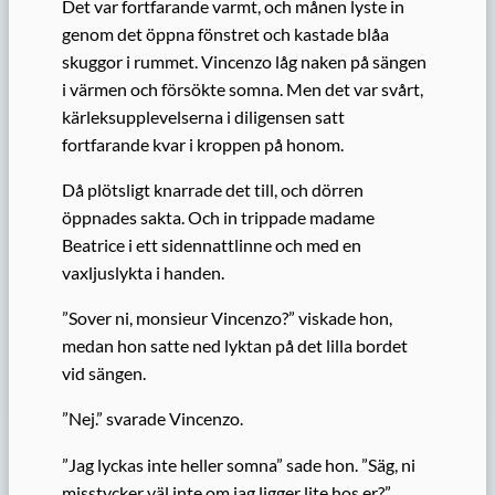
Det var fortfarande varmt, och månen lyste in
genom det öppna fönstret och kastade blåa
skuggor i rummet. Vincenzo låg naken på sängen
i värmen och försökte somna. Men det var svårt,
kärleksupplevelserna i diligensen satt
fortfarande kvar i kroppen på honom.
Då plötsligt knarrade det till, och dörren
öppnades sakta. Och in trippade madame
Beatrice i
ett
sidennattlinne och med en
vaxljuslykta i handen.
”Sover ni, m
onsieur
Vincenzo?” viskade hon,
medan hon satte ned lyktan på det lilla bordet
vid sängen.
”Nej.” svarade Vincenzo.
”Jag lyckas inte heller somna” sade hon. ”Säg, ni
misstycker väl inte om jag ligger lite hos er?”