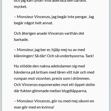
och jag kan tyvärr inte åderlåta den särskilt
mycket.
– Monsieur Vincenzo, jag begär inte pengar. Jag
begär något helt annat.
Och återigen anade Vincenzo varthän det
barkade.
– Monsieur, jag ber er, hjälp mej nu av med
klänningen!
Så där! Och så underbyxorna. Tack!
Nu stödde
den nakna adelsdamen
sig med
händerna på britsen med
låren vitt isär
och med
rumpan mot viconten, precis som i drömmen.
Och V
incenzo exponerades mot ett öppet sköte
där fukten glimmade mellan blygdläpparna.
– Monsieur Vincenzo, gör nu med mej såsom en
man gör med en kvinna!