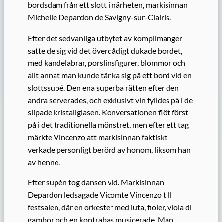
bordsdam från ett slott i närheten, markisinnan
Michelle Depardon de Savigny-sur-Clairis.
Efter det sedvanliga utbytet av komplimanger
satte de sig vid det överdådigt dukade bordet,
med kandelabrar, porslinsfigurer, blommor och
allt annat man kunde tänka sig på ett bord vid en
slottssupé.
Den ena superba rätten efter den
andra serverades, o
ch exklusivt vin fylldes på i de
slipade kristallglasen.
Konversationen flöt först
på i det traditionella mönstret, men efter ett tag
märkte Vincenzo att markisinnan faktiskt
verkade personligt berörd av honom, liksom han
av henne.
Efter supén tog dansen vid. Markisinnan
Depardon ledsagade Vicomte Vincenzo till
festsalen, där en orkester med luta, fioler, viola di
gambor och en kontrabas musicerade. Man