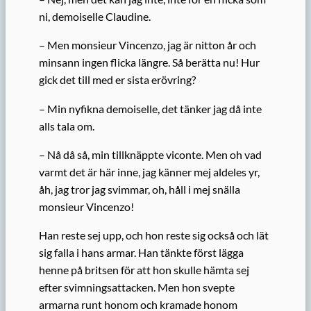
ni, demoiselle Claudine.
– Men monsieur Vincenzo, jag är nitton år och
minsann ingen flicka längre. Så berätta nu! Hur
gick det till med er sista erövring?
– Min nyfikna
demoiselle
, det tänker jag då inte
alls tala om.
– Nå då så, m
in tillknäppte viconte.
Men oh vad
varmt det är här inne, jag känner mej aldeles yr,
åh, jag tror jag svimmar, oh, håll i mej snälla
monsieur Vincenzo!
Han reste sej upp, och hon reste sig också och lät
sig falla i hans armar. Han tänkte först lägga
henne på britsen för att hon skulle hämta sej
efter svimningsattacken. Men hon svepte
armarna runt honom och kramade honom