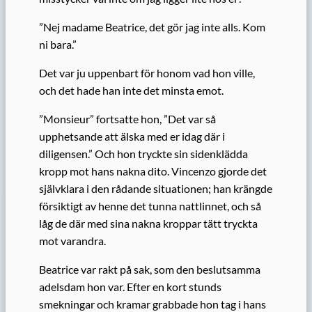
”Nej madame Beatrice, det gör jag inte alls. Kom
ni bara.”
Det var ju uppenbart för honom vad hon ville,
och det hade han inte det minsta emot.
”M
onsieur
” fortsatte hon, ”Det var så
upphetsande att älska med er idag
där
i
diligensen.” Och hon tryckte sin sidenklädda
kropp mot hans nakna dito. Vincenzo gjorde det
självklara i den rådande situationen; han krängde
försiktigt av henne det tunna nattlinnet, och så
låg de där med sina nakna kroppar tätt tryckta
mot varandra.
Beatrice var rakt på sak, som den beslutsamma
adelsdam hon var. Efter en kort stunds
smekningar och kramar grabbade hon tag i hans