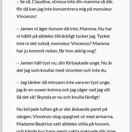
– Se så, Claudine, stressa inte din mamma så där,
för då
kan jag inte koncentrera mig på m
onsieur
Vincenzo!
– Jamen ni äger honom då inte, Mamma.
N
u har
ni hållit på alldeles tillräckligt tycker jag.
Tycker
inte ni det också, monsieur Vincenzo? Mamma
har ju kommit redan, får hon aldrig nog?
– Jamen håll tyst nu, din förbaskade unge. Nu är
det jag som knullar med viconten och inte du.
– Jag tänker då minsann inte vara en tyst unge,
jag är en vuxen kvinna och jag säger vad jag vill.
Så det så! Skynda er nu och knulla färdigt!
Nu började luften gå ur det älskande paret på
sängen. Vincenzo slog uppgivet ut med armarna.
Madame Beatrice satt alldeles stilla på honom,
och kände hur hans penis sakta slaknade där inne