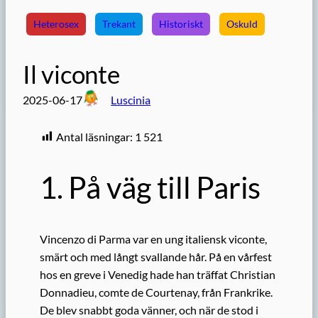
Heterosex
Trekant
Historiskt
Oskuld
Il viconte
2025-06-17
Luscinia
Antal läsningar:
1 521
1. På väg till Paris
Vincenzo di Parma var en ung italiensk viconte,
smärt och med långt svallande hår. På en vårfest
hos en greve i Venedig hade han träffat Christian
Donnadieu,
comte
de Courtenay, från Frankrike.
De blev snabbt goda vänner, och när de stod i