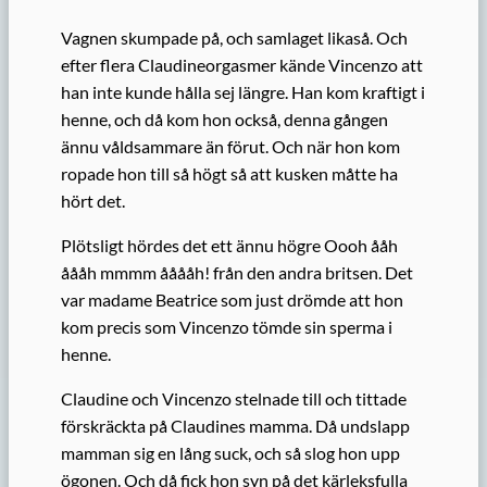
Vagnen skumpade på, och samlaget likaså. Och
efter flera Claudineorgasmer kände Vincenzo att
han inte kunde hålla sej längre. Han kom kraftigt i
henne, och då kom hon
också, denna gången
ännu våldsammare än förut. Och när hon kom
ropade hon till så högt så att kusken måtte ha
hört det.
Plötsligt hördes det ett ännu högre Oooh ååh
åååh mmmm ååååh! från den andra britsen. Det
var madame
Beatrice
som just drömde att hon
kom precis
som
Vincenzo tömde sin sperma i
henne.
Claudine och Vincenzo stelnade till och tittade
förskräckta på Claudines mamma. Då undslapp
mamman sig en lång suck, och så slog hon upp
ögonen. Och då fick hon syn på det kärleksfulla