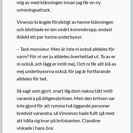
mig av med klänningen innan jag får en ny
svimningsattack.
Vinenzo krängde försiktigt av henne klänningen
och blottlade en len smärt kvinnokropp, endast
iklädd ett par tunna underbyxor.
– Tack monsieur. Men är inte ni också alldeles för
varm? För ni ser ju alldeles överhettad ut. Ta av er
ni också, och lägg er intill mej. Och ni får allt klä av
mej underbyxorna också, för jag är fortfarande
alldeles för het.
Så sagt som gjort, snart låg dom nakna tätt intill
varandra på diligensbritsen. Men den britsen var
inte gjord för att rymma två liggande personer
bredvid varandra, så Vincenzo hade fullt sjå med
att hålla sig kvar på britskanten. Claudine
viskade i hans öra: