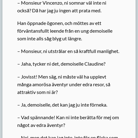
– Monsieur Vincenzo, ni somnar väl inte ni
också? Då har jag ju ingen att prata med.
Han öppnade ögonen, och möttes av ett
förväntansfullt leende från en ung demoiselle
som inte alls såg blyg ut längre.
– Monsieur, ni utstrålar en så kraftfull manlighet.
– Jaha, tycker ni det, demoiselle Claudine?
– Jovisst! Men säg, ni måste väl ha upplevt
många amorösa äventyr under edra resor, så
attraktiv som ni är?
– Ja, demoiselle, det kan jag ju inte förneka.
– Vad spännande! Kan ni inte berätta för mej om
något av edra äventyr?
– Nej, men det kan jag inte, inte för en flicka som