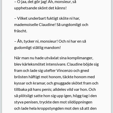
– O jaa, det gör jag! Ah, m
onsieur
, så
upphetsande skönt det känns!
– Vilket underbart fuktigt sköte ni har,
mademoiselle Claudine! Så ungdomligt och
fräscht.
– Åh, tycker ni, m
onsieur
! Och ni har en så
gudomligt
ståtlig
mandom!
När man nu hade utväxlat sina
komplimanger
,
blev kärleksmötet intensivare. Claudine böjde sig
fram och lade sig utefter
Vincenzo och gned
brösten häftigt mot honom, täckte honom med
kyssar och kramar, och gnuggade skötet fram och
tillbaka på hans penis; alldeles vild var hon. Och
så plötsligt satte hon sig upp igen, högg tag i den
styva penisen, tryckte den mot slidöppningen
och lade hela kroppstyngden mot den så att den