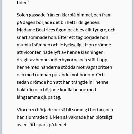
tiden.”
Solen gassade från en klarblå himmel, och f
ram
på dagen började det bli
hett
i diligensen.
Madame Beatrices ögonlock blev allt tyngre, och
snart somnade hon. Efter ett tag började hon
mumla i sömnen och le lycksaligt. Hon drömde
att viconten hade lyft av henne klänningen,
dragit av henne underbyxorna och ställt upp
henne med händerna stödda mot vagnsbritsen
och med rumpan putande mot honom. Och
sedan drömde hon att han
trängde
in i henne
bakifrån och börja
de
knulla henne med
långsamma djupa tag.
Vincenzo började också bli sömnig i hettan, och
han slumrade till. Men så vaknade han plötsligt
av en lätt spark på benet.