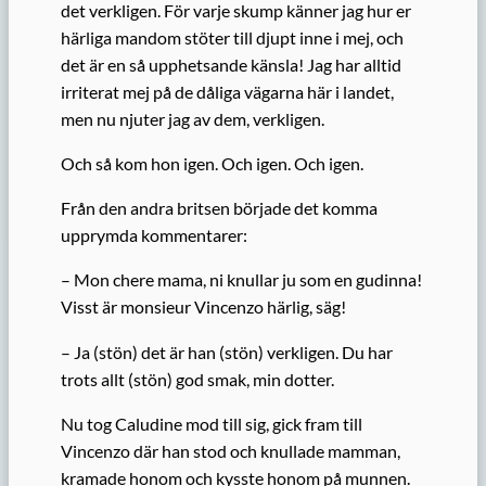
det verkligen. F
ör varje skump känner jag hur er
härliga mandom stöter till djupt inne i
mej
, och
det är en så upphetsande känsla! Jag har alltid
irriterat mej på de dåliga vägarna här i landet,
men nu njuter jag av dem, verkligen.
Och så kom hon igen. Och igen. Och igen.
Från den andra britsen började det komma
upprymda kommentarer:
– Mon chere mama, ni knullar ju som en gudinna!
Visst är monsieur Vincenzo härlig, säg!
– Ja (stön) det är han (stön) verkligen. Du har
trots allt (stön) god smak, min dotter.
Nu tog Caludine mod till sig, gick fram till
Vincenzo där han stod och knullade mamman,
kramade honom och kysste honom på munnen.