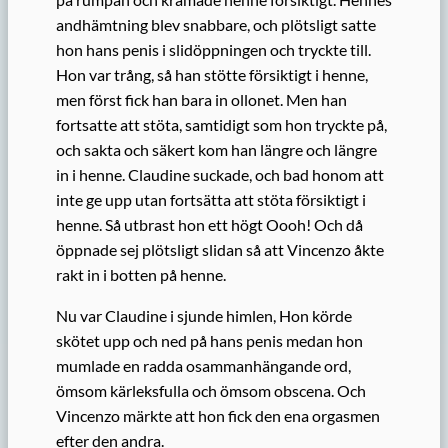
andhämtning blev snabbare, och plötsligt satte
hon hans penis i slidöppningen och tryckte till.
Hon var trång, så han stötte försiktigt i henne,
men först fick han bara in ollonet. Men han
fortsatte att stöta, samtidigt som hon tryckte på,
och sakta och säkert kom han längre och längre
in i henne. Claudine suckade, och bad honom att
inte ge upp utan fortsätta att stöta försiktigt i
henne. Så utbrast hon ett högt Oooh! Och då
öppnade sej plötsligt slidan så att Vincenzo åkte
rakt in i botten på henne.
Nu
var Claudine i sjunde himlen,
Hon körde
skötet upp och ned på hans penis
m
edan
hon
mumlade en radda osammanhängande ord,
ömsom kärleksfulla och ömsom obscena. Och
Vincenzo märkte att hon fick den ena orgasmen
efter den andra.