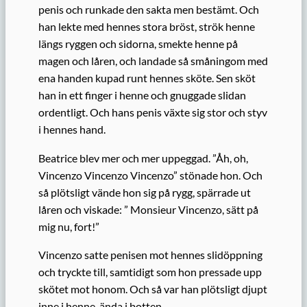
penis och runkade den sakta men bestämt. Och
han lekte med hennes stora bröst, strök henne
längs ryggen och sidorna, smekte henne på
magen och låren, och landade så småningom med
ena handen kupad runt hennes sköte. Sen sköt
han in ett finger i henne och gnuggade slidan
ordentligt. Och hans penis växte sig stor och styv
i hennes hand.
Beatrice blev mer och mer upp
eggad
. ”Åh, oh,
Vincenzo Vincenzo Vincenzo” stönade hon.
Och
så plötsligt vände hon sig på rygg, spärrade ut
låren
och viskade
: ” M
onsieur
Vincenzo, sätt på
mig nu, fort!”
Vincenzo satte penisen mot hennes slidöppning
och tryckte till, samtidigt som hon pressade upp
skötet mot honom. Och så var han plötsligt djupt
inne i henne, ända i botten.