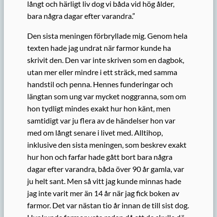
långt och härligt liv dog vi båda vid hög ålder,
bara några dagar efter varandra.”
Den sista meningen förbryllade mig. Genom hela
texten hade jag undrat när farmor kunde ha
skrivit den. Den var inte skriven som en dagbok,
utan mer eller mindre i ett sträck, med samma
handstil och penna. Hennes funderingar och
längtan som ung var mycket noggranna, som om
hon tydligt mindes exakt hur hon känt, men
samtidigt var ju flera av de händelser hon var
med om långt senare i livet med. Alltihop,
inklusive den sista meningen, som beskrev exakt
hur hon och farfar hade gått bort bara några
dagar efter varandra, båda över 90 år gamla, var
ju helt sant. Men så vitt jag kunde minnas hade
jag inte varit mer än 14 år när jag fick boken av
farmor. Det var nästan tio år innan de till sist dog.