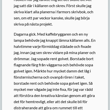
jag satt där i källaren och skrev. Först skulle jag
skriva klart alla planerna i farmors skrivbok, och
sen, om ett par veckor kanske, skulle jag börja
skriva på nästa projekt.
Dagarna gick. Med kaffebryggaren och en ny
lampa behövde jag knappt lämna källaren alls. En
halvtimme varje förmiddag städade och fixade
jag, innan jag sen skrev vidare på mina planer och
drömmar. Jag sopade rent golvet. Borstade bort
flagnande färg från väggarna och behövde sopa
golvet igen. Märkte hur mycket damm det låg i
fönsternischerna och ovanpå rören i taket,
borstade rent och behövde sopa golvet igen. Så
mycket mer vågade jag inte fixa, för jag var rädd
att förstöra den kreativa känslan genom att göra
det för hemtrevligt, eller att det skulle bli för
distraherande att göra om rummet till ett