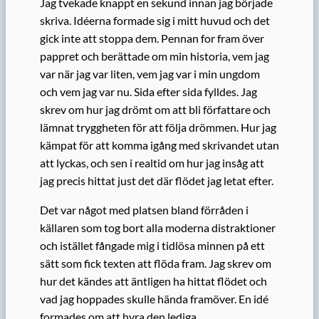
Jag tvekade knappt en sekund innan jag började
skriva. Idéerna formade sig i mitt huvud och det
gick inte att stoppa dem. Pennan for fram över
pappret och berättade om min historia, vem jag
var när jag var liten, vem jag var i min ungdom
och vem jag var nu. Sida efter sida fylldes. Jag
skrev om hur jag drömt om att bli författare och
lämnat tryggheten för att följa drömmen. Hur jag
kämpat för att komma igång med skrivandet utan
att lyckas, och sen i realtid om hur jag insåg att
jag precis hittat just det där flödet jag letat efter.
Det var något med platsen bland förråden i
källaren som tog bort alla moderna distraktioner
och istället fångade mig i tidlösa minnen på ett
sätt som fick texten att flöda fram. Jag skrev om
hur det kändes att äntligen ha hittat flödet och
vad jag hoppades skulle hända framöver. En idé
formades om att hyra den lediga