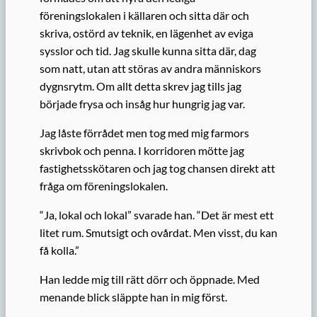
föreningslokalen i källaren och sitta där och
skriva, ostörd av teknik, en lägenhet av eviga
sysslor och tid. Jag skulle kunna sitta där, dag
som natt, utan att störas av andra människors
dygnsrytm. Om allt detta skrev jag tills jag
började frysa och insåg hur hungrig jag var.
Jag låste förrådet men tog med mig farmors
skrivbok och penna. I korridoren mötte jag
fastighetsskötaren och jag tog chansen direkt att
fråga om föreningslokalen.
“Ja, lokal och lokal” svarade han. “Det är mest ett
litet rum. Smutsigt och ovårdat. Men visst, du kan
få kolla.”
Han ledde mig till rätt dörr och öppnade. Med
menande blick släppte han in mig först.