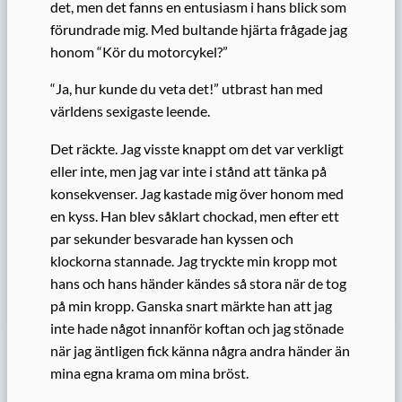
det, men det fanns en entusiasm i hans blick som
förundrade mig. Med bultande hjärta frågade jag
honom “Kör du motorcykel?”
“Ja, hur kunde du veta det!” utbrast han med
världens sexigaste leende.
Det räckte. Jag visste knappt om det var verkligt
eller inte, men jag var inte i stånd att tänka på
konsekvenser. Jag kastade mig över honom med
en kyss. Han blev såklart chockad, men efter ett
par sekunder besvarade han kyssen och
klockorna stannade. Jag tryckte min kropp mot
hans och hans händer kändes så stora när de tog
på min kropp. Ganska snart märkte han att jag
inte hade något innanför koftan och jag stönade
när jag äntligen fick känna några andra händer än
mina egna krama om mina bröst.