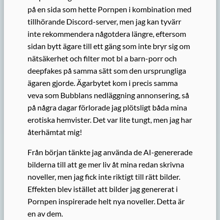
på en sida som hette Pornpen i kombination med
tillhörande Discord-server, men jag kan tyvärr
inte rekommendera någotdera längre, eftersom
sidan bytt ägare till ett gäng som inte bryr sig om
nätsäkerhet och filter mot bl a barn-porr och
deepfakes på samma sätt som den ursprungliga
ägaren gjorde. Ägarbytet kom i precis samma
veva som Bubblans nedläggning annonsering, så
på några dagar förlorade jag plötsligt båda mina
erotiska hemvister. Det var lite tungt, men jag har
återhämtat mig!
Från början tänkte jag använda de AI-genererade
bilderna till att ge mer liv åt mina redan skrivna
noveller, men jag fick inte riktigt till rätt bilder.
Effekten blev istället att bilder jag genererat i
Pornpen inspirerade helt nya noveller. Detta är
en av dem.