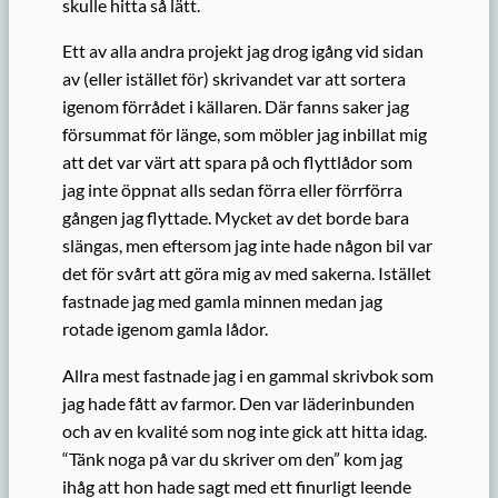
skulle hitta så lätt.
Ett av alla andra projekt jag drog igång vid sidan
av (eller istället för) skrivandet var att sortera
igenom förrådet i källaren. Där fanns saker jag
försummat för länge, som möbler jag inbillat mig
att det var värt att spara på och flyttlådor som
jag inte öppnat alls sedan förra eller förrförra
gången jag flyttade. Mycket av det borde bara
slängas, men eftersom jag inte hade någon bil var
det för svårt att göra mig av med sakerna. Istället
fastnade jag med gamla minnen medan jag
rotade igenom gamla lådor.
Allra mest fastnade jag i en gammal skrivbok som
jag hade fått av farmor. Den var läderinbunden
och av en kvalité som nog inte gick att hitta idag.
“Tänk noga på var du skriver om den” kom jag
ihåg att hon hade sagt med ett finurligt leende