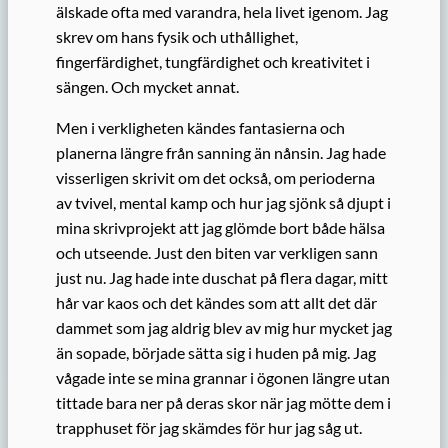
älskade ofta med varandra, hela livet igenom. Jag
skrev om hans fysik och uthållighet,
fingerfärdighet, tungfärdighet och kreativitet i
sängen. Och mycket annat.
Men i verkligheten kändes fantasierna och
planerna längre från sanning än nånsin. Jag hade
visserligen skrivit om det också, om perioderna
av tvivel, mental kamp och hur jag sjönk så djupt i
mina skrivprojekt att jag glömde bort både hälsa
och utseende. Just den biten var verkligen sann
just nu. Jag hade inte duschat på flera dagar, mitt
hår var kaos och det kändes som att allt det där
dammet som jag aldrig blev av mig hur mycket jag
än sopade, började sätta sig i huden på mig. Jag
vågade inte se mina grannar i ögonen längre utan
tittade bara ner på deras skor när jag mötte dem i
trapphuset för jag skämdes för hur jag såg ut.