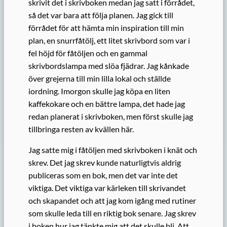
skrivit det i skrivboken medan jag satt i förrådet,
så det var bara att följa planen. Jag gick till
förrådet för att hämta min inspiration till min
plan, en snurrfåtölj, ett litet skrivbord som var i
fel höjd för fåtöljen och en gammal
skrivbordslampa med slöa fjädrar. Jag kånkade
över grejerna till min lilla lokal och ställde
iordning. Imorgon skulle jag köpa en liten
kaffekokare och en bättre lampa, det hade jag
redan planerat i skrivboken, men först skulle jag
tillbringa resten av kvällen här.
Jag satte mig i fåtöljen med skrivboken i knät och
skrev. Det jag skrev kunde naturligtvis aldrig
publiceras som en bok, men det var inte det
viktiga. Det viktiga var kärleken till skrivandet
och skapandet och att jag kom igång med rutiner
som skulle leda till en riktig bok senare. Jag skrev
i boken hur jag tänkte mig att det skulle bli. Att