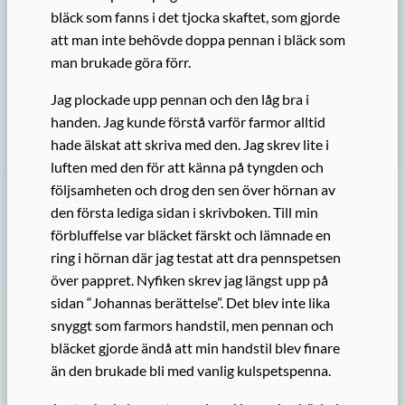
bläck som fanns i det tjocka skaftet, som gjorde
att man inte behövde doppa pennan i bläck som
man brukade göra förr.
Jag plockade upp pennan och den låg bra i
handen. Jag kunde förstå varför farmor alltid
hade älskat att skriva med den. Jag skrev lite i
luften med den för att känna på tyngden och
följsamheten och drog den sen över hörnan av
den första lediga sidan i skrivboken. Till min
förbluffelse var bläcket färskt och lämnade en
ring i hörnan där jag testat att dra pennspetsen
över pappret. Nyfiken skrev jag längst upp på
sidan “Johannas berättelse”. Det blev inte lika
snyggt som farmors handstil, men pennan och
bläcket gjorde ändå att min handstil blev finare
än den brukade bli med vanlig kulspetspenna.