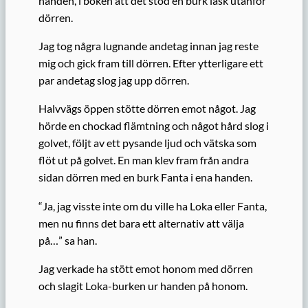
handen, i boken att det stod en burk läsk utanför
dörren.
Jag tog några lugnande andetag innan jag reste
mig och gick fram till dörren. Efter ytterligare ett
par andetag slog jag upp dörren.
Halvvägs öppen stötte dörren emot något. Jag
hörde en chockad flämtning och något hård slog i
golvet, följt av ett pysande ljud och vätska som
flöt ut på golvet. En man klev fram från andra
sidan dörren med en burk Fanta i ena handen.
“Ja, jag visste inte om du ville ha Loka eller Fanta,
men nu finns det bara ett alternativ att välja
på…” sa han.
Jag verkade ha stött emot honom med dörren
och slagit Loka-burken ur handen på honom.