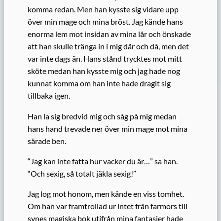
komma redan. Men han kysste sig vidare upp
över min mage och mina bröst. Jag kände hans
enorma lem mot insidan av mina lår och önskade
att han skulle tränga in i mig där och då, men det
var inte dags än. Hans stånd trycktes mot mitt
sköte medan han kysste mig och jag hade nog
kunnat komma om han inte hade dragit sig
tillbaka igen.
Han la sig bredvid mig och såg på mig medan
hans hand trevade ner över min mage mot mina
särade ben.
“Jag kan inte fatta hur vacker du är…” sa han.
“Och sexig, så totalt jäkla sexig!”
Jag log mot honom, men kände en viss tomhet.
Om han var framtrollad ur intet från farmors till
synes magiska bok utifrån mina fantasier hade