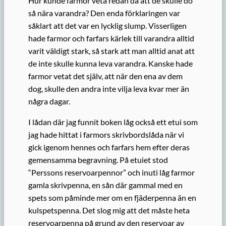
Hur kunde farmor veta redan då att de skulle dö
så nära varandra? Den enda förklaringen var
såklart att det var en lycklig slump. Visserligen
hade farmor och farfars kärlek till varandra alltid
varit väldigt stark, så stark att man alltid anat att
de inte skulle kunna leva varandra. Kanske hade
farmor vetat det själv, att när den ena av dem
dog, skulle den andra inte vilja leva kvar mer än
några dagar.
I lådan där jag funnit boken låg också ett etui som
jag hade hittat i farmors skrivbordslåda när vi
gick igenom hennes och farfars hem efter deras
gemensamma begravning. På etuiet stod
“Perssons reservoarpennor” och inuti låg farmor
gamla skrivpenna, en sån där gammal med en
spets som påminde mer om en fjäderpenna än en
kulspetspenna. Det slog mig att det måste heta
reservoarpenna på grund av den reservoar av