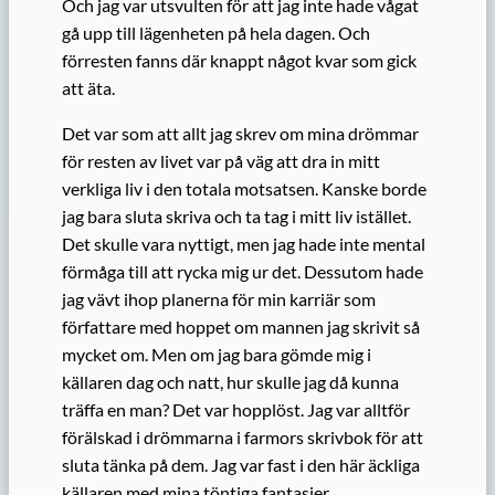
Och jag var utsvulten för att jag inte hade vågat
gå upp till lägenheten på hela dagen. Och
förresten fanns där knappt något kvar som gick
att äta.
Det var som att allt jag skrev om mina drömmar
för resten av livet var på väg att dra in mitt
verkliga liv i den totala motsatsen. Kanske borde
jag bara sluta skriva och ta tag i mitt liv istället.
Det skulle vara nyttigt, men jag hade inte mental
förmåga till att rycka mig ur det. Dessutom hade
jag vävt ihop planerna för min karriär som
författare med hoppet om mannen jag skrivit så
mycket om. Men om jag bara gömde mig i
källaren dag och natt, hur skulle jag då kunna
träffa en man? Det var hopplöst. Jag var alltför
förälskad i drömmarna i farmors skrivbok för att
sluta tänka på dem. Jag var fast i den här äckliga
källaren med mina töntiga fantasier.