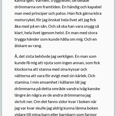
känna igen. Värmen, tryggheten, de delade
drömmarna om framtiden. En händig och kapabel
man med principer och patos. Han fick gärna köra
motorcykel, för jag önskat hela livet att jag fick
åka med på en sån. Och så ska han vara snygg så
klart, hela livet igenom helst. En man med stora
trygga händer som kunde hålla om mig. Och en
älskare av rang.
Å, det sista behövde jag verkligen. En man som
kunde få mig att njuta som ingen annan, som fick
klockorna att stanna med sina kyssar och
nätterna att vara för evigt med sin kärlek. Och
stamina. I min ensamhet i källaren lät jag
drömmarna på detta område vandra iväg kanske
längre än några av de andra drömmarna jag
skrivit ner. Om det fanns sidor kvar i boken när
jag var kvar skulle jag aldrig kunna lämna boken
vidare till mina barn eller barnbarn som farmor