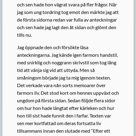
och sen hade hon vägrat svara på fler frågor. När
jag som ung tonåring tog emot den märkte jag att
de första sidorna redan var fulla av anteckningar
och sen hade jag lagt den åt sidan och glömt den
tills nu.
Jag öppnade den och försökte läsa
anteckningarna. Jag kände igen farmors handstil,
med snirklig och noggrann skrivstil som tog lång
tid att vänja sig vid att uttyda. Men så
småningom började jag ta mig igenom texten.
Det verkade vara nån sorts memoarer över
farmors liv. Det stod kort om hennes uppväxt och
ungdom på första sidan. Sedan följde flera sidor
om hur hon hade längtat efter kärleken och hur
hon till sist hade funnit den i farfar. Texten var
sen mer kortfattad om deras fortsatta liv
tillsammans innan den slutade med “Efter ett