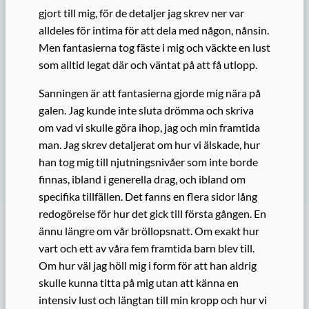
gjort till mig, för de detaljer jag skrev ner var
alldeles för intima för att dela med någon, nånsin.
Men fantasierna tog fäste i mig och väckte en lust
som alltid legat där och väntat på att få utlopp.
Sanningen är att fantasierna gjorde mig nära på
galen. Jag kunde inte sluta drömma och skriva
om vad vi skulle göra ihop, jag och min framtida
man. Jag skrev detaljerat om hur vi älskade, hur
han tog mig till njutningsnivåer som inte borde
finnas, ibland i generella drag, och ibland om
specifika tillfällen. Det fanns en flera sidor lång
redogörelse för hur det gick till första gången. En
ännu längre om vår bröllopsnatt. Om exakt hur
vart och ett av våra fem framtida barn blev till.
Om hur väl jag höll mig i form för att han aldrig
skulle kunna titta på mig utan att känna en
intensiv lust och längtan till min kropp och hur vi