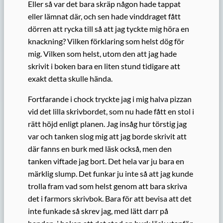
Eller så var det bara skräp någon hade tappat
eller lämnat där, och sen hade vinddraget fått
dörren att rycka till så att jag tyckte mig höra en
knackning? Vilken förklaring som helst dög för
mig. Vilken som helst, utom den att jag hade
skrivit i boken bara en liten stund tidigare att
exakt detta skulle hända.
Fortfarande i chock tryckte jag i mig halva pizzan
vid det lilla skrivbordet, som nu hade fått en stol i
rätt höjd enligt planen. Jag insåg hur törstig jag
var och tanken slog mig att jag borde skrivit att
där fanns en burk med läsk också, men den
tanken viftade jag bort. Det hela var ju bara en
märklig slump. Det funkar ju inte så att jag kunde
trolla fram vad som helst genom att bara skriva
det i farmors skrivbok. Bara för att bevisa att det
inte funkade så skrev jag, med lätt darr på