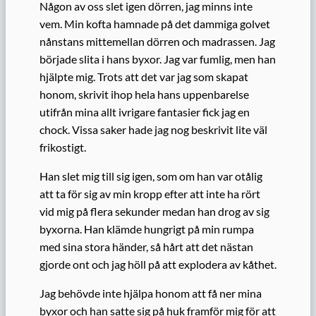
Någon av oss slet igen dörren, jag minns inte
vem. Min kofta hamnade på det dammiga golvet
nånstans mittemellan dörren och madrassen. Jag
började slita i hans byxor. Jag var fumlig, men han
hjälpte mig. Trots att det var jag som skapat
honom, skrivit ihop hela hans uppenbarelse
utifrån mina allt ivrigare fantasier fick jag en
chock. Vissa saker hade jag nog beskrivit lite väl
frikostigt.
Han slet mig till sig igen, som om han var otålig
att ta för sig av min kropp efter att inte ha rört
vid mig på flera sekunder medan han drog av sig
byxorna. Han klämde hungrigt på min rumpa
med sina stora händer, så hårt att det nästan
gjorde ont och jag höll på att explodera av kåthet.
Jag behövde inte hjälpa honom att få ner mina
byxor och han satte sig på huk framför mig för att