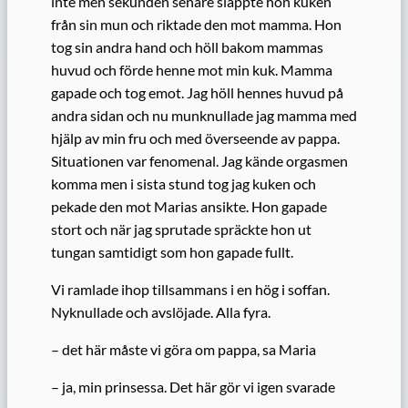
inte men sekunden senare släppte hon kuken
från sin mun och riktade den mot mamma. Hon
tog sin andra hand och höll bakom mammas
huvud och förde henne mot min kuk. Mamma
gapade och tog emot. Jag höll hennes huvud på
andra sidan och nu munknullade jag mamma med
hjälp av min fru och med överseende av pappa.
Situationen var fenomenal. Jag kände orgasmen
komma men i sista stund tog jag kuken och
pekade den mot Marias ansikte. Hon gapade
stort och när jag sprutade spräckte hon ut
tungan samtidigt som hon gapade fullt.
Vi ramlade ihop tillsammans i en hög i soffan.
Nyknullade och avslöjade. Alla fyra.
– det här måste vi göra om pappa, sa Maria
– ja, min prinsessa. Det här gör vi igen svarade