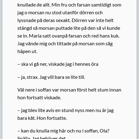
knullade de allt. Min fru och farsan samtidigt som
jag o morsan nu stod utanför dörren och
lyssnade på deras sexakt. Dörren var inte helt
stängd så morsan puttade lite på den så vi kunde
se in. Maria satt ovanpå farsan och red hans kuk.
Jag vände mig och tittade på morsan som såg
häpen ut.
– ska vi gå ner, viskade jag i hennes öra
– ja, strax. Jag vill bara se lite till.
Väl nere i soffan var morsan först helt stum innan
hon fortsatt viskade.
– jag blev lite avis en stund nyss men nu är jag
bara kåt. Hon fortsatte.
– kan du knulla mig här och nu i soffan, Ola?
Snälla. Jag behöver det.