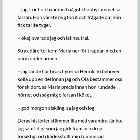
– jag tror hon fixar med något i hobbyrummet sa
farsan. Hon väckte mig förut och frågade om hon
fick ta lite tyger.
– okej, svarade jag och lät neutral.
Strax därefter kom Maria ner för trappan med en
pärm under armen.
– jag tar de här broschyrerna Henrik. Vi behöver
kolla upp en del innan jag och Ola bestämmer oss
för skidort, sa Maria precis innan hon rundade
hörnet och såg mig o farsan i köket.
– god morgon älskling, sa jag och log
Deras historier stämmer illa med varandra tänkte
jag samtidigt som jag gick fram och drog
försiktigt och kärleksfullt min tumme vid