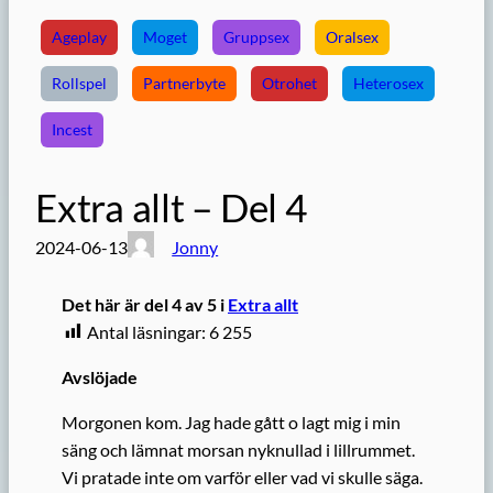
Ageplay
Moget
Gruppsex
Oralsex
Rollspel
Partnerbyte
Otrohet
Heterosex
Incest
Extra allt – Del 4
2024-06-13
Jonny
Det här är del 4 av 5 i
Extra allt
Antal läsningar:
6 255
Avslöjade
Morgonen kom. Jag hade gått o lagt mig i min
säng och lämnat morsan nyknullad i lillrummet.
Vi pratade inte om varför eller vad vi skulle säga.