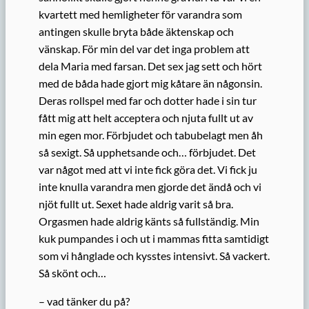
kvartett med hemligheter för varandra som
antingen skulle bryta både äktenskap och
vänskap. För min del var det inga problem att
dela Maria med farsan. Det sex jag sett och hört
med de båda hade gjort mig kåtare än någonsin.
Deras rollspel med far och dotter hade i sin tur
fått mig att helt acceptera och njuta fullt ut av
min egen mor. Förbjudet och tabubelagt men åh
så sexigt. Så upphetsande och… förbjudet. Det
var något med att vi inte fick göra det. Vi fick ju
inte knulla varandra men gjorde det ändå och vi
njöt fullt ut. Sexet hade aldrig varit så bra.
Orgasmen hade aldrig känts så fullständig. Min
kuk pumpandes i och ut i mammas fitta samtidigt
som vi hånglade och kysstes intensivt. Så vackert.
Så skönt och…
– vad tänker du på?