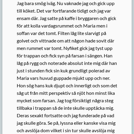
Jag bara smög iväg. Nu vaknade jag och gick upp
till köket. Det var fortfarande tidigt och jag var
ensam där. Jag satte på kaffe i bryggaren och gick
för att kolla vardagsrummet och Maria men i
soffan var det tomt. Filten låg lite slarvigt på
golvet och vittnade om att någon hade sovit där
men rummet var tomt. Nyfiket gick jag tyst upp
för trappan och fick syn på farsan i sängen. Han
låg på rygg och noterade absolut inte mig där han
just i stunden fick sin kuk grundligt polerad av
Maria vars huvud guppade mjukt upp och ner.
Hon sög hans kuk djupt och innerligt och som det
såg ut från mitt perspektiv så njöt hon minst lika
mycket som farsan. Jag tog försiktigt några steg
tillbaka i trappan så de inte skulle upptäcka mig.
Deras sexakt fortsatte och jag funderade på vad
jag skulle göra. Se på, lyssna eller kanske visa mig
och avslöja dom vilket i sin tur skulle avslöja mig