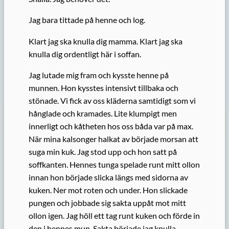
Jag bara tittade på henne och log.
Klart jag ska knulla dig mamma. Klart jag ska
knulla dig ordentligt här i soffan.
Jag lutade mig fram och kysste henne på
munnen. Hon kysstes intensivt tillbaka och
stönade. Vi fick av oss kläderna samtidigt som vi
hånglade och kramades. Lite klumpigt men
innerligt och kåtheten hos oss båda var på max.
När mina kalsonger halkat av började morsan att
suga min kuk. Jag stod upp och hon satt på
soffkanten. Hennes tunga spelade runt mitt ollon
innan hon började slicka längs med sidorna av
kuken. Ner mot roten och under. Hon slickade
pungen och jobbade sig sakta uppåt mot mitt
ollon igen. Jag höll ett tag runt kuken och förde in
den i hennes mun. Sakta började jag knulla