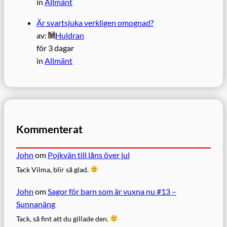
in
Allmänt
Är svartsjuka verkligen omognad?
av:
Huldran
för 3 dagar
in
Allmänt
Kommenterat
John
om
Pojkvän till låns över jul
Tack Vilma, blir så glad.
John
om
Sagor för barn som är vuxna nu #13 –
Sunnanäng
Tack, så fint att du gillade den.