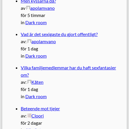
Men kyssarna då?
av
apolamvano
för 5 timmar
in
Dark room
Vad är det sexigaste du gjort offentligt?
av:
apolamvano
för 1 dag
in
Dark room
Vilka familjemedlemmar har du haft sexfantasier
om?
av:
Kåten
för 1 dag
in
Dark room
Beteende mot tjejer
av:
Cloori
för 2 dagar