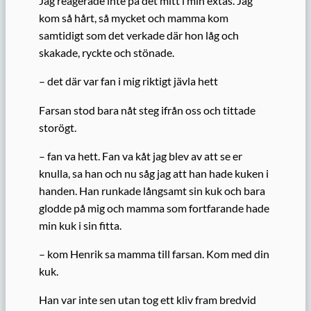
Jag reagerade inte på det mitt i min extas. Jag
kom så hårt, så mycket och mamma kom
samtidigt som det verkade där hon låg och
skakade, ryckte och stönade.
– det där var fan i mig riktigt jävla hett
Farsan stod bara nåt steg ifrån oss och tittade
storögt.
– fan va hett. Fan va kåt jag blev av att se er
knulla, sa han och nu såg jag att han hade kuken i
handen. Han runkade långsamt sin kuk och bara
glodde på mig och mamma som fortfarande hade
min kuk i sin fitta.
– kom Henrik sa mamma till farsan. Kom med din
kuk.
Han var inte sen utan tog ett kliv fram bredvid