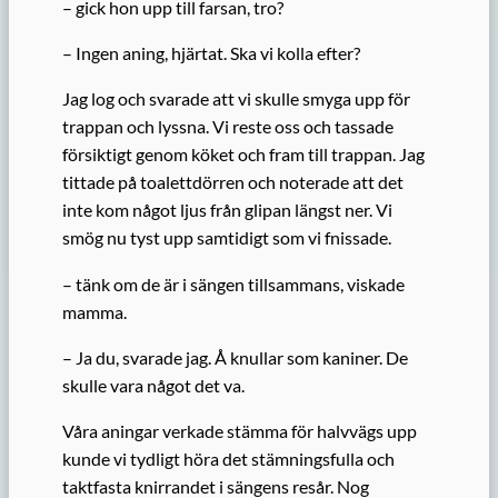
– gick hon upp till farsan, tro?
– Ingen aning, hjärtat. Ska vi kolla efter?
Jag log och svarade att vi skulle smyga upp för
trappan och lyssna. Vi reste oss och tassade
försiktigt genom köket och fram till trappan. Jag
tittade på toalettdörren och noterade att det
inte kom något ljus från glipan längst ner. Vi
smög nu tyst upp samtidigt som vi fnissade.
– tänk om de är i sängen tillsammans, viskade
mamma.
– Ja du, svarade jag. Å knullar som kaniner. De
skulle vara något det va.
Våra aningar verkade stämma för halvvägs upp
kunde vi tydligt höra det stämningsfulla och
taktfasta knirrandet i sängens resår. Nog