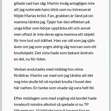
gillade vad han såg. Martin insåg antagligen inte
att jag noterade hans blick som nu intresserat
följde Marias bröst. Fan, grabben är tänd på sin
mamma tänkte jag. Tjejer har den effekten på
unga killar som börjar upptäcka ett och annat
men oftast är inte deras egna mamma ett objekt
för inre lust och kåthet. Han var väl som jag själv
även om jag som yngre aldrig såg morsan som ett
knullobjekt. Det sista hade som bekant ändrats
en del, nu för tiden.
Veckan avslutades med middag hos mina
föräldrar. Martin var med och jag tänkte att det
nog inte skulle bli så mycket knulla i huset den
här natten. En tanke som visade sig vara helt fel.
Efter middagen som med yngling vid bordet hade
inneburit mindre alkohol så spelade vi nu TP
tillsammans. Vi bildade lag två lag mot farsan