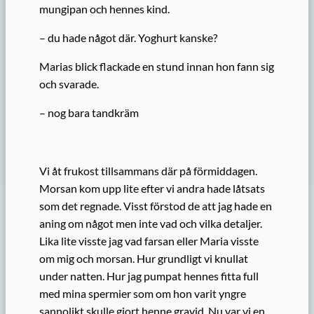
mungipan och hennes kind.
– du hade något där. Yoghurt kanske?
Marias blick flackade en stund innan hon fann sig
och svarade.
– nog bara tandkräm
Vi åt frukost tillsammans där på förmiddagen.
Morsan kom upp lite efter vi andra hade låtsats
som det regnade. Visst förstod de att jag hade en
aning om något men inte vad och vilka detaljer.
Lika lite visste jag vad farsan eller Maria visste
om mig och morsan. Hur grundligt vi knullat
under natten. Hur jag pumpat hennes fitta full
med mina spermier som om hon varit yngre
sannolikt skulle gjort henne gravid. Nu var vi en