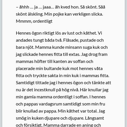
– åhhh … ja … jaaa… åh kved hon. Så skönt. Såå
skönt älskling. Min pojke kan verkligen slicka.
Mmmm, ordentligt
Hennes ögon riktigt lös av lust och kåthet. Vi
andades tungt båda två. Flåsade, pustade och
bara njöt. Mamma kunde minsann suga kuk och
jag slickade hennes fitta till extas. Jag drog fram
mammas höfter till kanten av soffan och
placerade min bultande kuk mot hennes våta
fitta och tryckte sakta in min kuk i mammas fitta.
Samtidigt tittade jag i hennes ögon och tänkte att
nu är det incestknull på hög nivå. Här knullar jag
min gamla mamma ordentligt i soffan. I hennes
och pappas vardagsrum samtidigt som min fru
blir knullad av pappa. Min kåthet var total. Jag
smög in kuken djupare och djupare. Långsamt
och försiktigt. Mamma darrade en aning och