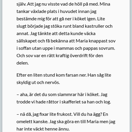
själv. Att jag nu visste vad de höll på med. Mina
tankar växlade plats i huvudet innan jag
bestämde mig för att gå ner i köket igen. Lite
slugt började jag stöka runt bland kastruller och
annat. Jag tänkte att detta kunde väcka
sällskapet och få bekänna att Maria knappast sov
i soffan utan uppe i mammas och pappas sovrum.
Och sov var en rätt kraftig överdrift för den
delen.
Efter en liten stund kom farsan ner. Han såg lite
skyldig ut och nervös.
– aha, är det du som slammrar här i köket. Jag
trodde vi hade råttor i skafferiet sa han och log.
– nä då, jag fixar lite frukost. Vill du ha ägg? En
omelett kanske. Jag ska göra en till Maria men jag
har inte väckt henne ännu.