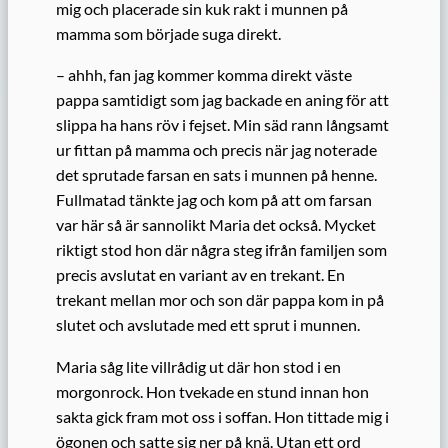
mig och placerade sin kuk rakt i munnen på
mamma som började suga direkt.
– ahhh, fan jag kommer komma direkt väste
pappa samtidigt som jag backade en aning för att
slippa ha hans röv i fejset. Min säd rann långsamt
ur fittan på mamma och precis när jag noterade
det sprutade farsan en sats i munnen på henne.
Fullmatad tänkte jag och kom på att om farsan
var här så är sannolikt Maria det också. Mycket
riktigt stod hon där några steg ifrån familjen som
precis avslutat en variant av en trekant. En
trekant mellan mor och son där pappa kom in på
slutet och avslutade med ett sprut i munnen.
Maria såg lite villrådig ut där hon stod i en
morgonrock. Hon tvekade en stund innan hon
sakta gick fram mot oss i soffan. Hon tittade mig i
ögonen och satte sig ner på knä. Utan ett ord