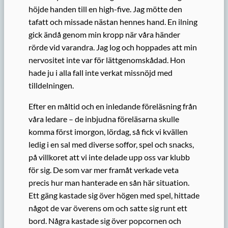
höjde handen till en high-five. Jag mötte den
tafatt och missade nästan hennes hand. En ilning
gick ändå genom min kropp när våra händer
rörde vid varandra. Jag log och hoppades att min
nervositet inte var för lättgenomskådad. Hon
hade ju i alla fall inte verkat missnöjd med
tilldelningen.
Efter en måltid och en inledande föreläsning från
våra ledare – de inbjudna föreläsarna skulle
komma först imorgon, lördag, så fick vi kvällen
ledig i en sal med diverse soffor, spel och snacks,
på villkoret att vi inte delade upp oss var klubb
för sig. De som var mer framåt verkade veta
precis hur man hanterade en sån här situation.
Ett gäng kastade sig över högen med spel, hittade
något de var överens om och satte sig runt ett
bord. Några kastade sig över popcornen och