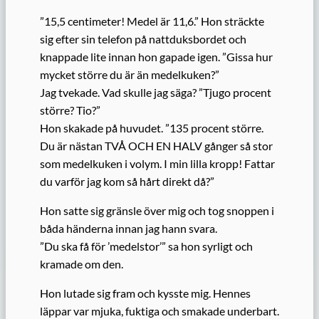
”15,5 centimeter! Medel är 11,6.” Hon sträckte
sig efter sin telefon på nattduksbordet och
knappade lite innan hon gapade igen. ”Gissa hur
mycket större du är än medelkuken?”
Jag tvekade. Vad skulle jag säga? ”Tjugo procent
större? Tio?”
Hon skakade på huvudet. ”135 procent större.
Du är nästan TVÅ OCH EN HALV gånger så stor
som medelkuken i volym. I min lilla kropp! Fattar
du varför jag kom så hårt direkt då?”
Hon satte sig gränsle över mig och tog snoppen i
båda händerna innan jag hann svara.
”Du ska få för ’medelstor’” sa hon syrligt och
kramade om den.
Hon lutade sig fram och kysste mig. Hennes
läppar var mjuka, fuktiga och smakade underbart.