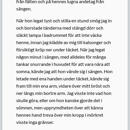
från fälten och på hennes lugna andetag från
sängen.
När hon legat tyst och stilla en stund smög jag in
och borstade tänderna med stängd dörr och
släckt lampa i badrummet för att inte väcka
henne, innan jag klädde av mig till kalsonger och
försiktigt kröp ner under täcket. När jag legat
någon minut i sängen, med alldeles för många
tankar snurrande i huvudet för att vara nära att
somna, kände jag att hon vände sig i sängen. Hon
letade med ena handen under täcket, kände sig
fram till min ena arm, vidare över mitt bröst och
ner längs min bortre arm. Jag visste inte vad hon
skulle göra, eller om hon kanske gjorde det i
sömnen, men upprymdheten över att känna
hennes hand treva över min kropp i mörkret
visste inga gränser.