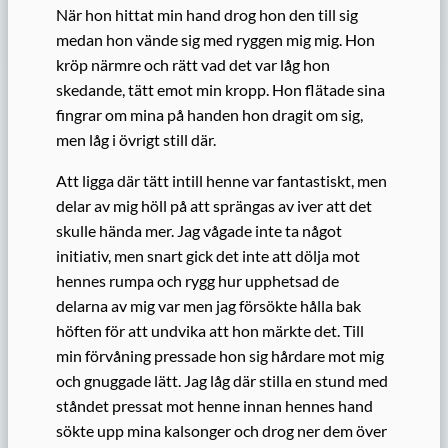
När hon hittat min hand drog hon den till sig
medan hon vände sig med ryggen mig mig. Hon
kröp närmre och rätt vad det var låg hon
skedande, tätt emot min kropp. Hon flätade sina
fingrar om mina på handen hon dragit om sig,
men låg i övrigt still där.
Att ligga där tätt intill henne var fantastiskt, men
delar av mig höll på att sprängas av iver att det
skulle hända mer. Jag vågade inte ta något
initiativ, men snart gick det inte att dölja mot
hennes rumpa och rygg hur upphetsad de
delarna av mig var men jag försökte hålla bak
höften för att undvika att hon märkte det. Till
min förvåning pressade hon sig hårdare mot mig
och gnuggade lätt. Jag låg där stilla en stund med
ståndet pressat mot henne innan hennes hand
sökte upp mina kalsonger och drog ner dem över