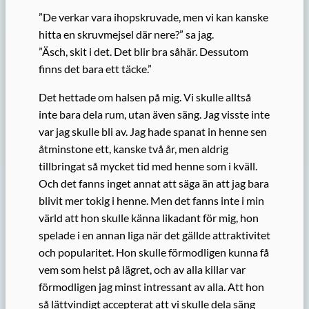
”De verkar vara ihopskruvade, men vi kan kanske
hitta en skruvmejsel där nere?” sa jag.
”Äsch, skit i det. Det blir bra såhär. Dessutom
finns det bara ett täcke.”
Det hettade om halsen på mig. Vi skulle alltså
inte bara dela rum, utan även säng. Jag visste inte
var jag skulle bli av. Jag hade spanat in henne sen
åtminstone ett, kanske två år, men aldrig
tillbringat så mycket tid med henne som i kväll.
Och det fanns inget annat att säga än att jag bara
blivit mer tokig i henne. Men det fanns inte i min
värld att hon skulle känna likadant för mig, hon
spelade i en annan liga när det gällde attraktivitet
och popularitet. Hon skulle förmodligen kunna få
vem som helst på lägret, och av alla killar var
förmodligen jag minst intressant av alla. Att hon
så lättvindigt accepterat att vi skulle dela säng