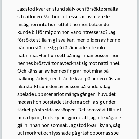
Jag stod kvar en stund själv och försökte smälta
situationen. Var hon intresserad av mig, eller
insåg hon inte hur retfullt hennes beteende
kunde bli för mig om hon var ointresserad? Jag
försökte stilla mig i svalkan, men bilden av henne
när hon ställde sig på tå lämnade inte min
näthinna. Hur hon sett på mig innan pussen, hur
hennes bröstvårtor avtecknat sig mot nattlinnet.
Och känslan av hennes fingrar mot mina på
balkongräcket, den brände kvar på huden nästan
lika starkt som den av pussen på kinden. Jag
spelade upp scenariot många gånger i huvudet
medan hon borstade tänderna och la sig under
täcket på sin sida av sängen. Det som växt till sig i
mina byxor, trots kylan, gjorde att jag inte vågade
gå in innan hon somnat. Jag stod kvar i kylan, såg
ut i mörkret och lyssnade på gräshoppornas spel