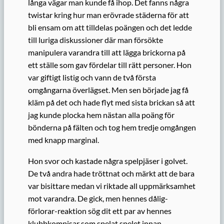
långa vägar man kunde få ihop. Det fanns några
twistar kring hur man erövrade städerna för att
bli ensam om att tilldelas poängen och det ledde
till luriga diskussioner där man försökte
manipulera varandra till att lägga brickorna på
ett ställe som gav fördelar till rätt personer. Hon
var giftigt listig och vann de två första
omgångarna överlägset. Men sen började jag få
kläm på det och hade flyt med sista brickan så att
jag kunde plocka hem nästan alla poäng för
bönderna på fälten och tog hem tredje omgången
med knapp marginal.
Hon svor och kastade några spelpjäser i golvet.
De två andra hade tröttnat och märkt att de bara
var bisittare medan vi riktade all uppmärksamhet
mot varandra. De gick, men hennes dålig-
förlorar-reaktion sög dit ett par av hennes
klubbkompisar som spelat spelet innan.