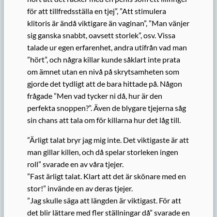
för att tillfredsställa en tjej”, ”Att stimulera
klitoris är ändå viktigare än vaginan”, ”Man vänjer
sig ganska snabbt, oavsett storlek”, osv. Vissa
talade ur egen erfarenhet, andra utifrån vad man
”hört”, och några killar kunde såklart inte prata
om ämnet utan en nivå på skrytsamheten som
gjorde det tydligt att de bara hittade på. Någon
frågade ”Men vad tycker ni då, hur är den
perfekta snoppen?”. Även de blygare tjejerna såg
sin chans att tala om för killarna hur det låg till.
”Ärligt talat bryr jag mig inte. Det viktigaste är att
man gillar killen, och då spelar storleken ingen
roll” svarade en av våra tjejer.
”Fast ärligt talat. Klart att det är skönare med en
stor!” invände en av deras tjejer.
”Jag skulle säga att längden är viktigast. För att
det blir lättare med fler ställningar då” svarade en