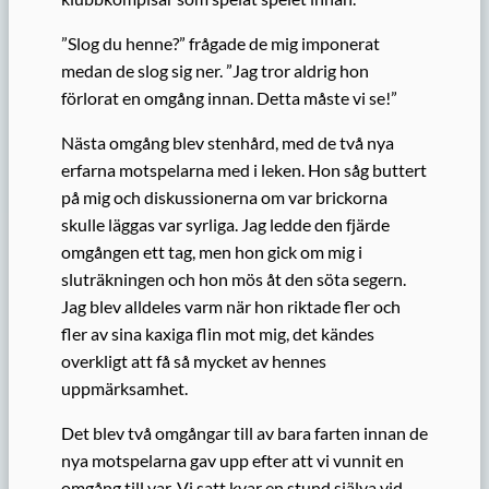
”Slog du henne?” frågade de mig imponerat
medan de slog sig ner. ”Jag tror aldrig hon
förlorat en omgång innan. Detta måste vi se!”
Nästa omgång blev stenhård, med de två nya
erfarna motspelarna med i leken. Hon såg buttert
på mig och diskussionerna om var brickorna
skulle läggas var syrliga. Jag ledde den fjärde
omgången ett tag, men hon gick om mig i
sluträkningen och hon mös åt den söta segern.
Jag blev alldeles varm när hon riktade fler och
fler av sina kaxiga flin mot mig, det kändes
overkligt att få så mycket av hennes
uppmärksamhet.
Det blev två omgångar till av bara farten innan de
nya motspelarna gav upp efter att vi vunnit en
omgång till var. Vi satt kvar en stund själva vid