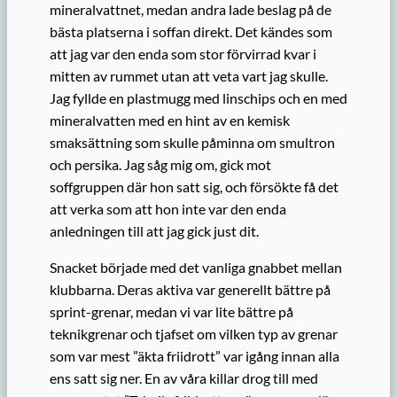
mineralvattnet, medan andra lade beslag på de
bästa platserna i soffan direkt. Det kändes som
att jag var den enda som stor förvirrad kvar i
mitten av rummet utan att veta vart jag skulle.
Jag fyllde en plastmugg med linschips och en med
mineralvatten med en hint av en kemisk
smaksättning som skulle påminna om smultron
och persika. Jag såg mig om, gick mot
soffgruppen där hon satt sig, och försökte få det
att verka som att hon inte var den enda
anledningen till att jag gick just dit.
Snacket började med det vanliga gnabbet mellan
klubbarna. Deras aktiva var generellt bättre på
sprint-grenar, medan vi var lite bättre på
teknikgrenar och tjafset om vilken typ av grenar
som var mest ”äkta friidrott” var igång innan alla
ens satt sig ner. En av våra killar drog till med