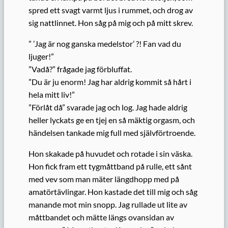
spred ett svagt varmt ljus i rummet, och drog av
sig nattlinnet. Hon såg på mig och på mitt skrev.
” ’Jag är nog ganska medelstor’ ?! Fan vad du
ljuger!”
”Vadå?” frågade jag förbluffat.
”Du är ju enorm! Jag har aldrig kommit så hårt i
hela mitt liv!”
”Förlåt då” svarade jag och log. Jag hade aldrig
heller lyckats ge en tjej en så mäktig orgasm, och
händelsen tankade mig full med självförtroende.
Hon skakade på huvudet och rotade i sin väska.
Hon fick fram ett tygmåttband på rulle, ett sånt
med vev som man mäter längdhopp med på
amatörtävlingar. Hon kastade det till mig och såg
manande mot min snopp. Jag rullade ut lite av
måttbandet och mätte längs ovansidan av