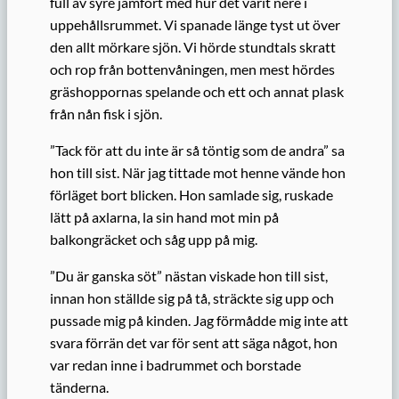
full av syre jämfört med hur det varit nere i
uppehållsrummet. Vi spanade länge tyst ut över
den allt mörkare sjön. Vi hörde stundtals skratt
och rop från bottenvåningen, men mest hördes
gräshoppornas spelande och ett och annat plask
från nån fisk i sjön.
”Tack för att du inte är så töntig som de andra” sa
hon till sist. När jag tittade mot henne vände hon
förläget bort blicken. Hon samlade sig, ruskade
lätt på axlarna, la sin hand mot min på
balkongräcket och såg upp på mig.
”Du är ganska söt” nästan viskade hon till sist,
innan hon ställde sig på tå, sträckte sig upp och
pussade mig på kinden. Jag förmådde mig inte att
svara förrän det var för sent att säga något, hon
var redan inne i badrummet och borstade
tänderna.