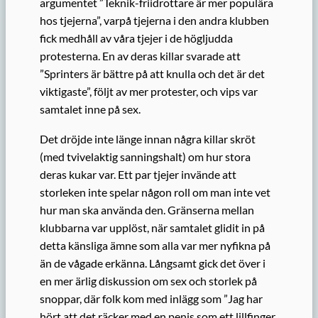
argumentet ”Teknik-friidrottare är mer populära
hos tjejerna”, varpå tjejerna i den andra klubben
fick medhåll av våra tjejer i de högljudda
protesterna. En av deras killar svarade att
”Sprinters är bättre på att knulla och det är det
viktigaste”, följt av mer protester, och vips var
samtalet inne på sex.
Det dröjde inte länge innan några killar skröt
(med tvivelaktig sanningshalt) om hur stora
deras kukar var. Ett par tjejer invände att
storleken inte spelar någon roll om man inte vet
hur man ska använda den. Gränserna mellan
klubbarna var upplöst, när samtalet glidit in på
detta känsliga ämne som alla var mer nyfikna på
än de vågade erkänna. Långsamt gick det över i
en mer ärlig diskussion om sex och storlek på
snoppar, där folk kom med inlägg som ”Jag har
hört att det räcker med en penis som ett lillfinger