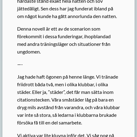
hårdaste stånd exakt hela natten och sov
jättedåligt. Sen dess har jag funderat ibland på
om något kunde ha gått annorlunda den natten.
Denna novell är ett av de scenarion som
förekommit i dessa funderingar, ihopblandad
med andra träningsläger och situationer från
ungdomen.
—-
Jag hade haft ögonen på henne länge. Vi tränade
friidrott båda två, men i olika klubbar, i olika
städer. Eller ja, ”städer”, det får man sätta inom
citationstecken. Våra småstäder låg på bara en
dryg mils avstånd från varandra, och våra klubbar
var inte så stora, så ledarna i klubbarna brukade
försöka få till en del samarbete.
Vi aktiva var lite kluvna inför det. Vi såg nog på