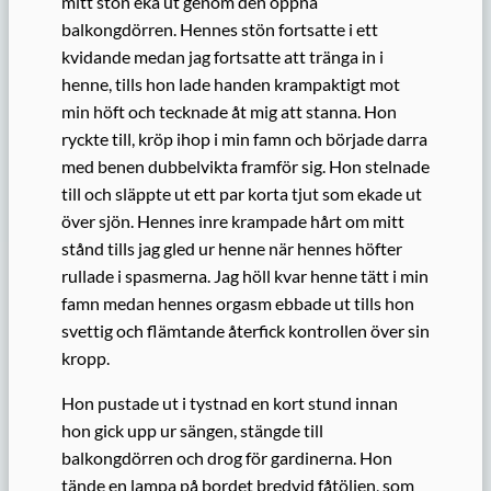
mitt stön eka ut genom den öppna
balkongdörren. Hennes stön fortsatte i ett
kvidande medan jag fortsatte att tränga in i
henne, tills hon lade handen krampaktigt mot
min höft och tecknade åt mig att stanna. Hon
ryckte till, kröp ihop i min famn och började darra
med benen dubbelvikta framför sig. Hon stelnade
till och släppte ut ett par korta tjut som ekade ut
över sjön. Hennes inre krampade hårt om mitt
stånd tills jag gled ur henne när hennes höfter
rullade i spasmerna. Jag höll kvar henne tätt i min
famn medan hennes orgasm ebbade ut tills hon
svettig och flämtande återfick kontrollen över sin
kropp.
Hon pustade ut i tystnad en kort stund innan
hon gick upp ur sängen, stängde till
balkongdörren och drog för gardinerna. Hon
tände en lampa på bordet bredvid fåtöljen, som