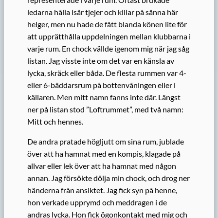
ledarna hålla isär tjejer och killar på sånna här
helger, men nu hade de fått blanda könen lite för
att upprätthålla uppdelningen mellan klubbarna i
varje rum. En chock vällde igenom mig när jag såg
listan. Jag visste inte om det var en känsla av
lycka, skräck eller båda. De flesta rummen var 4-
eller 6-bäddarsrum på bottenvåningen eller i
källaren. Men mitt namn fanns inte där. Längst
ner på listan stod ”Loftrummet”, med två namn:
Mitt och hennes.
De andra pratade högljutt om sina rum, jublade
över att ha hamnat med en kompis, klagade på
allvar eller lek över att ha hamnat med någon
annan. Jag försökte dölja min chock, och drog ner
händerna från ansiktet. Jag fick syn på henne,
hon verkade upprymd och meddragen i de
andras lycka. Hon fick ögonkontakt med mig och