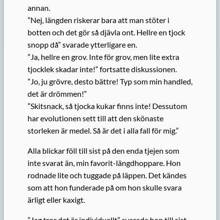
annan.
”Nej, längden riskerar bara att man stöter i
botten och det gör så djävla ont. Hellre en tjock
snopp då” svarade ytterligare en.
”Ja, hellre en grov. Inte för grov, men lite extra
tjocklek skadar inte!” fortsatte diskussionen.
”Jo, ju grövre, desto bättre! Typ som min handled,
det är drömmen!”
”Skitsnack, så tjocka kukar finns inte! Dessutom
har evolutionen sett till att den skönaste
storleken är medel. Så är det i alla fall för mig.”
Alla blickar föll till sist på den enda tjejen som
inte svarat än, min favorit-längdhoppare. Hon
rodnade lite och tuggade på läppen. Det kändes
som att hon funderade på om hon skulle svara
ärligt eller kaxigt.
”Jag tror det är individuellt” svarade hon till sist.