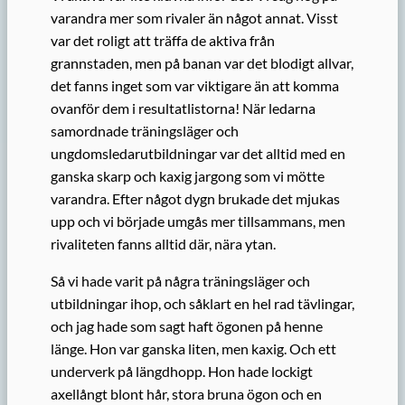
varandra mer som rivaler än något annat. Visst
var det roligt att träffa de aktiva från
grannstaden, men på banan var det blodigt allvar,
det fanns inget som var viktigare än att komma
ovanför dem i resultatlistorna! När ledarna
samordnade träningsläger och
ungdomsledarutbildningar var det alltid med en
ganska skarp och kaxig jargong som vi mötte
varandra. Efter något dygn brukade det mjukas
upp och vi började umgås mer tillsammans, men
rivaliteten fanns alltid där, nära ytan.
Så vi hade varit på några träningsläger och
utbildningar ihop, och såklart en hel rad tävlingar,
och jag hade som sagt haft ögonen på henne
länge. Hon var ganska liten, men kaxig. Och ett
underverk på längdhopp. Hon hade lockigt
axellångt blont hår, stora bruna ögon och en