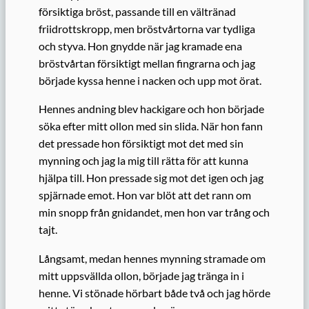
försiktiga bröst, passande till en vältränad
friidrottskropp, men bröstvårtorna var tydliga
och styva. Hon gnydde när jag kramade ena
bröstvårtan försiktigt mellan fingrarna och jag
började kyssa henne i nacken och upp mot örat.
Hennes andning blev hackigare och hon började
söka efter mitt ollon med sin slida. När hon fann
det pressade hon försiktigt mot det med sin
mynning och jag la mig till rätta för att kunna
hjälpa till. Hon pressade sig mot det igen och jag
spjärnade emot. Hon var blöt att det rann om
min snopp från gnidandet, men hon var trång och
tajt.
Långsamt, medan hennes mynning stramade om
mitt uppsvällda ollon, började jag tränga in i
henne. Vi stönade hörbart både två och jag hörde