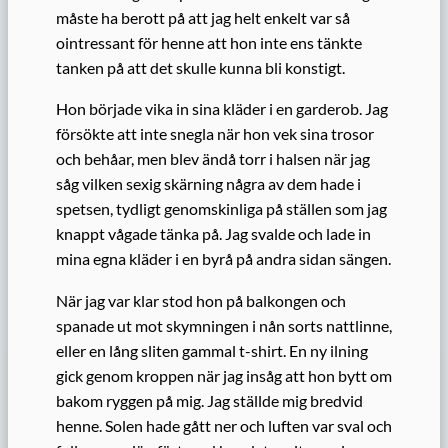
måste ha berott på att jag helt enkelt var så
ointressant för henne att hon inte ens tänkte
tanken på att det skulle kunna bli konstigt.
Hon började vika in sina kläder i en garderob. Jag
försökte att inte snegla när hon vek sina trosor
och behåar, men blev ändå torr i halsen när jag
såg vilken sexig skärning några av dem hade i
spetsen, tydligt genomskinliga på ställen som jag
knappt vågade tänka på. Jag svalde och lade in
mina egna kläder i en byrå på andra sidan sängen.
När jag var klar stod hon på balkongen och
spanade ut mot skymningen i nån sorts nattlinne,
eller en lång sliten gammal t-shirt. En ny ilning
gick genom kroppen när jag insåg att hon bytt om
bakom ryggen på mig. Jag ställde mig bredvid
henne. Solen hade gått ner och luften var sval och