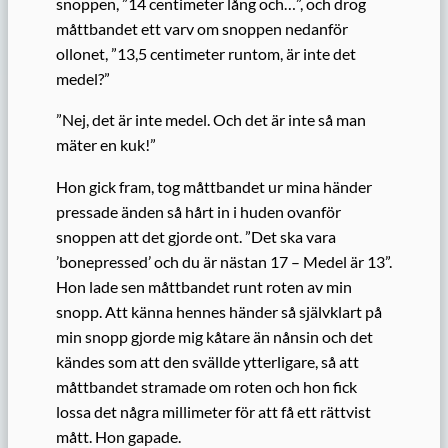
snoppen, ”14 centimeter lång och…”, och drog
måttbandet ett varv om snoppen nedanför
ollonet, ”13,5 centimeter runtom, är inte det
medel?”
”Nej, det är inte medel. Och det är inte så man
mäter en kuk!”
Hon gick fram, tog måttbandet ur mina händer
pressade änden så hårt in i huden ovanför
snoppen att det gjorde ont. ”Det ska vara
’bonepressed’ och du är nästan 17 – Medel är 13”.
Hon lade sen måttbandet runt roten av min
snopp. Att känna hennes händer så självklart på
min snopp gjorde mig kåtare än nånsin och det
kändes som att den svällde ytterligare, så att
måttbandet stramade om roten och hon fick
lossa det några millimeter för att få ett rättvist
mått. Hon gapade.