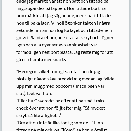
enda jag märkte var att hon satt och tittade på
mig, sugandes på läppen. Hon tittade bort när
hon märkte att jag såg henne, men snart tittade
hon tillbaka igen. Vi höll ögonkontakten i några
sekunder innan hon log förläget och tittade ner i
golvet. Samtalet började urarta i skryt och lögner
igen och alla nyanser av sanningshalt var
förmodligen helt bortblåsta. Jag reste mig för att
gå och hämta mer snacks.
”Herregud vilket töntigt samtal” hörde jag
plötsligt någon säga bredvid mig medan jag fyllde
upp min mugg med popcorn (linschipsen var
slut). Det var hon.
”Eller hur” svarade jag efter att ha smält min
chock över att hon följt efter mig. ”Så mycket
skryt, så lite ärlighet…”
”Bra att du inte är lika töntig som de…” Hon
tittade på mig och log. ”Kom!” sa hon plötsligt