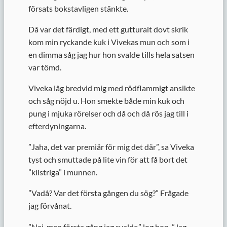
försats bokstavligen stänkte.
Då var det färdigt, med ett gutturalt dovt skrik
kom min ryckande kuk i Vivekas mun och som i
en dimma såg jag hur hon svalde tills hela satsen
var tömd.
Viveka låg bredvid mig med rödflammigt ansikte
och såg nöjd u. Hon smekte både min kuk och
pung i mjuka rörelser och då och då rös jag till i
efterdyningarna.
”
Jaha, det var premiär för mig det där”, sa Viveka
tyst och smuttade på lite vin för att få bort det
”klistriga” i munnen.
”
Vadå? Var det första gången du sög?” Frågade
jag förvånat.
”
Nej, men första gång jag svalde,” log hon. ”Jag