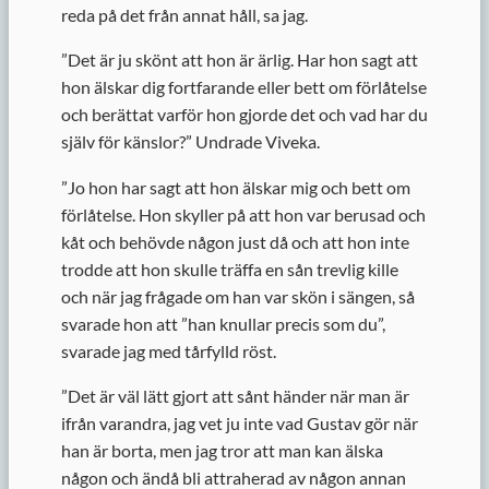
reda på det från annat håll, sa jag.
”
Det är ju skönt att hon är ärlig. Har hon sagt att
hon älskar dig fortfarande eller bett om förlåtelse
och berättat varför hon gjorde det och vad har du
själv för känslor?” Undrade Viveka.
”
Jo hon har sagt att hon älskar mig och bett om
förlåtelse. Hon skyller på att hon var berusad och
kåt och behövde någon just då och att hon inte
trodde att hon skulle träffa en sån trevlig kille
och när jag frågade om han var skön i sängen, så
svarade hon att ”han knullar precis som du”,
svarade jag med tårfylld röst.
”
Det är väl lätt gjort att sånt händer när man är
ifrån varandra, jag vet ju inte vad Gustav gör när
han är borta, men jag tror att man kan älska
någon och ändå bli attraherad av någon annan