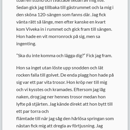
Sedan gick jag tillbaka till gästrummet och la mig i
den sköna 120-sängen som fanns där. Jag fick
vänta rätt så länge, men efter kanske en kvart
kom Viveka in i rummet och gick fram till sängen.
Hon hade en vit morronrock på sig, men sa
ingenting.
”
Ska du inte komma och lägga dig?” Fick jag fram.
Hon sa inget utan löste upp snodden och lät
rocken falla till golvet. De enda plagg hon hade på
sig var ett par vita trosor. Hon kröp ner till mig
och vi kysstes och kramades. Eftersom jag låg
naken, drog jag ner hennes trosor medan hon
lyfte på stjärten. Jag kände direkt att hon bytt till
ett par torra och
flämtade till när jag såg den hårlösa springan som
nästan fick mig att dregla av förtjusning. Jag