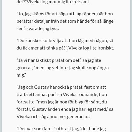
det?”Viveka log mot mig lite retsamt.
”
Jo, jag skäms för att säga att jag tänder, när hon
berättar detaljer från det som hände för så länge
sen,” svarade jag tyst.
”
Du kanske skulle vilja att hon låg med någon, så
du fick mer att tänka på?”, Viveka log lite ironiskt.
”
Ja vi har faktiskt pratat om det,” sa jag lite
generat, ”men jag vet inte, jag skulle nog ångra
mig.”
”
Jag och Gustav har också pratat, fast om att
träffa ett annat par,” sa Viveka rodnande, hon
fortsatte, ”men jag är nog för blyg för sånt, du
förstår, Gustav är den enda jag har legat med,” sa
Viveka och såg ännu mer generad ut.
”
Det var som fan…” utbrast jag, ”det hade jag