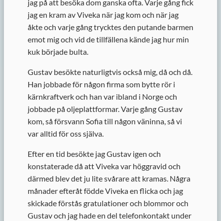
jag på att besöka dom ganska ofta. Varje gång fick
jag en kram av Viveka när jag kom och när jag
åkte och varje gång trycktes den putande barmen
emot mig och vid de tillfällena kände jag hur min
kuk började bulta.
Gustav besökte naturligtvis också mig, då och då.
Han jobbade för någon firma som bytte rör i
kärnkraftverk och han var ibland i Norge och
jobbade på oljeplattformar. Varje gång Gustav
kom, så försvann Sofia till någon väninna, så vi
var alltid för oss själva.
Efter en tid besökte jag Gustav igen och
konstaterade då att Viveka var höggravid och
därmed blev det ju lite svårare att kramas. Några
månader efteråt födde Viveka en flicka och jag
skickade förstås gratulationer och blommor och
Gustav och jag hade en del telefonkontakt under