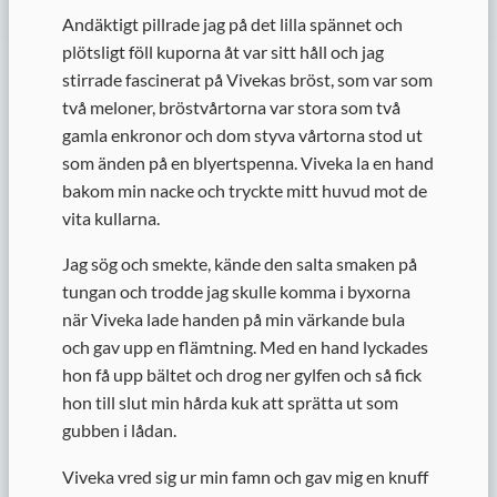
Andäktigt pillrade jag på det lilla spännet och
plötsligt föll kuporna åt var sitt håll och jag
stirrade fascinerat på Vivekas bröst, som var som
två meloner, bröstvårtorna var stora som två
gamla enkronor och dom styva vårtorna stod ut
som änden på en blyertspenna. Viveka la en hand
bakom min nacke och tryckte mitt huvud mot de
vita kullarna.
Jag sög och smekte, kände den salta smaken på
tungan och trodde jag skulle komma i byxorna
när Viveka lade handen på min värkande bula
och gav upp en flämtning. Med en hand lyckades
hon få upp bältet och drog ner gylfen och så fick
hon till slut min hårda kuk att sprätta ut som
gubben i lådan.
Viveka vred sig ur min famn och gav mig en knuff