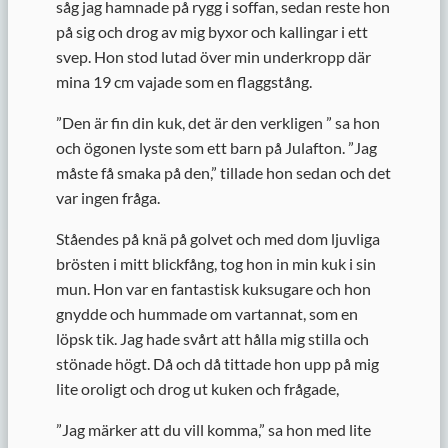
såg jag hamnade på rygg i soffan, sedan reste hon
på sig och drog av mig byxor och kallingar i ett
svep. Hon stod lutad över min underkropp där
mina 19 cm vajade som en flaggstång.
”
Den är fin din kuk, det är den verkligen ” sa hon
och ögonen lyste som ett barn på Julafton. ”Jag
måste få smaka på den,” tillade hon sedan och det
var ingen fråga.
Ståendes på knä på golvet och med dom ljuvliga
brösten i mitt blickfång, tog hon in min kuk i sin
mun. Hon var en fantastisk kuksugare och hon
gnydde och hummade om vartannat, som en
löpsk tik. Jag hade svårt att hålla mig stilla och
stönade högt. Då och då tittade hon upp på mig
lite oroligt och drog ut kuken och frågade,
”
Jag märker att du vill komma,” sa hon med lite