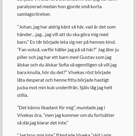
paralyserad medan hon gjorde små korta
samlagsrörelser.
”
Johan, jag har aldrig känt så här, vad är det som
händer…jag…jag vill att du ska göra mig med
barn.” En tår började leta sig ner på hennes kind.
”Fan också, varför håller jag på så här?” Jag äter ju
piller och jag har ett barn med Gustav som jag
älskar och du älskar Sofia så egentligen så vill jag
bara knulla, hör du det?” Vivekas röst började
låta desperat och henne fitta började hastigt
jucka mot min kuk underifrån. Själv låg jag helt
stilla.
”
Det känns likadant för mig”, mumlade jag i
Vivekas öra, ”men jag kommer om du fortsätter
så där,jag klarar det inte.”
”
Jag bryr mig inte,” flämtade Viveka ”skit i mig