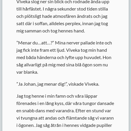
Viveka slog ner sin blick och rodnade ända upp
till hårfästet. I några sekunder stod tiden stilla
och plötsligt hade atmosfären ändrats och jag
satt där i soffan, alldeles perplex, innan jag tog
mig samman och tog hennes hand.
”
Menar du…att…?” Mina nerver pallade inte och
jag fick inte fram ett ljud. Viveka tog min hand
med båda händerna och lyfte upp huvudet. Hon
såg allvarligt på mig med sina blå ögon som nu
var blanka.
”
Ja Johan, jag menar dig!”, viskade Viveka.
Jag tog henne i min famn och våra läppar
förenades i en lång kyss, där våra tungor dansade
en snabb dans med varandra. Efter en stund var
vi tvungna att andas och flämtande såg vi varann
i ögonen. Jag såg åtrån i hennes vidgade pupiller