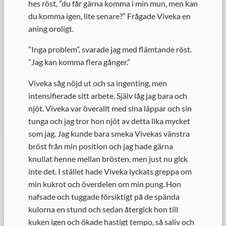
hes röst, ”du får gärna komma i min mun, men kan
du komma igen, lite senare?” Frågade Viveka en
aning oroligt.
”
Inga problem”, svarade jag med flämtande röst.
”Jag kan komma flera gånger.”
Viveka såg nöjd ut och sa ingenting, men
intensifierade sitt arbete. Själv låg jag bara och
njöt. Viveka var överallt med sina läppar och sin
tunga och jag tror hon njöt av detta lika mycket
som jag. Jag kunde bara smeka Vivekas vänstra
bröst från min position och jag hade gärna
knullat henne mellan brösten, men just nu gick
inte det. I stället hade Viveka lyckats greppa om
min kukrot och överdelen om min pung. Hon
nafsade och tuggade försiktigt på de spända
kulorna en stund och sedan återgick hon till
kuken igen och ökade hastigt tempo, så saliv och