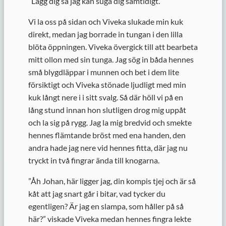
”
Lägg dig så jag kan suga dig samtidigt.”
Vi la oss på sidan och Viveka slukade min kuk
direkt, medan jag borrade in tungan i den lilla
blöta öppningen. Viveka övergick till att bearbeta
mitt ollon med sin tunga. Jag sög in båda hennes
små blygdläppar i munnen och bet i dem lite
försiktigt och Viveka stönade ljudligt med min
kuk långt nere i i sitt svalg. Så där höll vi på en
lång stund innan hon slutligen drog mig uppåt
och la sig på rygg. Jag la mig bredvid och smekte
hennes flämtande bröst med ena handen, den
andra hade jag nere vid hennes fitta, där jag nu
tryckt in två fingrar ända till knogarna.
”
Åh Johan, här ligger jag, din kompis tjej och är så
kåt att jag snart går i bitar, vad tycker du
egentligen? Är jag en slampa, som håller på så
här?” viskade Viveka medan hennes fingra lekte