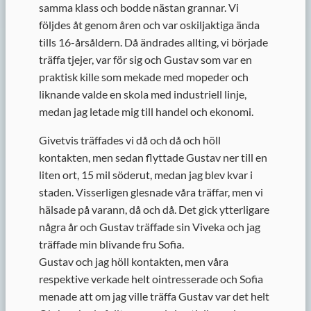
samma klass och bodde nästan grannar. Vi
följdes åt genom åren och var oskiljaktiga ända
tills 16-årsåldern. Då ändrades allting, vi började
träffa tjejer, var för sig och Gustav som var en
praktisk kille som mekade med mopeder och
liknande valde en skola med industriell linje,
medan jag letade mig till handel och ekonomi.
Givetvis träffades vi då och då och höll
kontakten, men sedan flyttade Gustav ner till en
liten ort, 15 mil söderut, medan jag blev kvar i
staden. Visserligen glesnade våra träffar, men vi
hälsade på varann, då och då. Det gick ytterligare
några år och Gustav träffade sin Viveka och jag
träffade min blivande fru Sofia.
Gustav och jag höll kontakten, men våra
respektive verkade helt ointresserade och Sofia
menade att om jag ville träffa Gustav var det helt