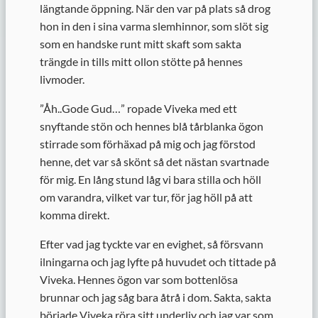
längtande öppning. När den var på plats så drog
hon in den i sina varma slemhinnor, som slöt sig
som en handske runt mitt skaft som sakta
trängde in tills mitt ollon stötte på hennes
livmoder.
”
Åh..Gode Gud…” ropade Viveka med ett
snyftande stön och hennes blå tårblanka ögon
stirrade som förhäxad på mig och jag förstod
henne, det var så skönt så det nästan svartnade
för mig. En lång stund låg vi bara stilla och höll
om varandra, vilket var tur, för jag höll på att
komma direkt.
Efter vad jag tyckte var en evighet, så försvann
ilningarna och jag lyfte på huvudet och tittade på
Viveka. Hennes ögon var som bottenlösa
brunnar och jag såg bara åtrå i dom. Sakta, sakta
började Viveka röra sitt underliv och jag var som