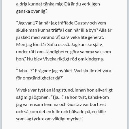
aldrig kunnat tänka mig. Då är du verkligen
ganska ovanlig”.
”
Jag var 17 år när jag träffade Gustav och vem
skulle man kunna träffa i den här lilla byn? Alla är
ju släkt med varandra”, sa Viveka lite generat.
Men jag förstår Sofia också. Jag kanske själv,
under rätt omständigheter, göra samma sak som
hon.” Nu blev Viveka riktigt röd om kinderna.
”
Jaha…?” Frågade jag nyfiket. Vad skulle det vara
för omständigheter då?”
Viveka var tyst en lång stund, innan hon allvarligt
såg mig i ögonen. ”Tja…,” sa hon tyst, kanske om
jag var ensam hemma och Gustav var bortrest
och så kom det en kille och hälsade på, en kille
som jag tyckte om väldigt mycket.”