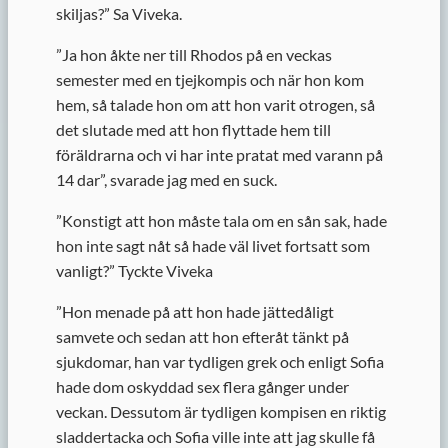
skiljas?” Sa Viveka.
”
Ja hon åkte ner till Rhodos på en veckas
semester med en tjejkompis och när hon kom
hem, så talade hon om att hon varit otrogen, så
det slutade med att hon flyttade hem till
föräldrarna och vi har inte pratat med varann på
14 dar”, svarade jag med en suck.
”
Konstigt att hon måste tala om en sån sak, hade
hon inte sagt nåt så hade väl livet fortsatt som
vanligt?” Tyckte Viveka
”
Hon menade på att hon hade jättedåligt
samvete och sedan att hon efteråt tänkt på
sjukdomar, han var tydligen grek och enligt Sofia
hade dom oskyddad sex flera gånger under
veckan. Dessutom är tydligen kompisen en riktig
sladdertacka och Sofia ville inte att jag skulle få