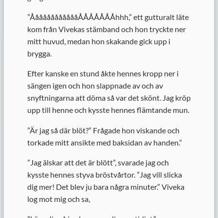
”
ÅåååååååååååÅÅÅÅÅÅÅhhh,” ett gutturalt läte
kom från Vivekas stämband och hon tryckte ner
mitt huvud, medan hon skakande gick upp i
brygga.
Efter kanske en stund åkte hennes kropp ner i
sängen igen och hon slappnade av och av
snyftningarna att döma så var det skönt. Jag kröp
upp till henne och kysste hennes flämtande mun.
”
Är jag så där blöt?” Frågade hon viskande och
torkade mitt ansikte med baksidan av handen.”
”
Jag älskar att det är blött”, svarade jag och
kysste hennes styva bröstvårtor. ”Jag vill slicka
dig mer! Det blev ju bara några minuter.” Viveka
log mot mig och sa,