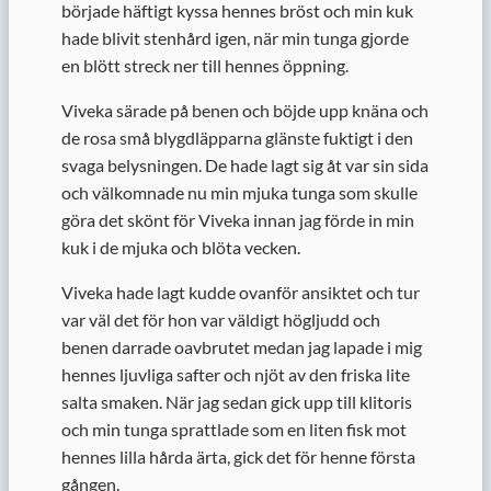
började häftigt kyssa hennes bröst och min kuk
hade blivit stenhård igen, när min tunga gjorde
en blött streck ner till hennes öppning.
Viveka särade på benen och böjde upp knäna och
de rosa små blygdläpparna glänste fuktigt i den
svaga belysningen. De hade lagt sig åt var sin sida
och välkomnade nu min mjuka tunga som skulle
göra det skönt för Viveka innan jag förde in min
kuk i de mjuka och blöta vecken.
Viveka hade lagt kudde ovanför ansiktet och tur
var väl det för hon var väldigt högljudd och
benen darrade oavbrutet medan jag lapade i mig
hennes ljuvliga safter och njöt av den friska lite
salta smaken. När jag sedan gick upp till klitoris
och min tunga sprattlade som en liten fisk mot
hennes lilla hårda ärta, gick det för henne första
gången.