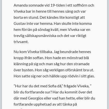
Amanda somnade vid 19-tiden i ett soffhörn och
Viveka bar in henne till hennes säng och var
borta en stund. Det kändes lite konstigt att
Gustav inte var hemma. Han skulle inte komma
hem förrän på söndag kväll, men Viveka var en
trevlig sällskapsmänniska och det var riktigt
trivsamt.
Nu kom Viveka tillbaka. Jag beundrade hennes
kropp ifrån soffan. Hon hade en mönstrad blå
klänning på sig och man såg hur den stramade
över bysten. Hon såg verkligen oförskämt bra ut.
Hon satte sig ner och hällde upp rödvin i sitt glas.
”
Hur har du det med Sofia då,” frågade Viveka, ”
blir du fortfarande sur? Har du kommit över det
där med Georgios eller vad han hette, eller blir du
fortfarande upphetsad av att tänka på