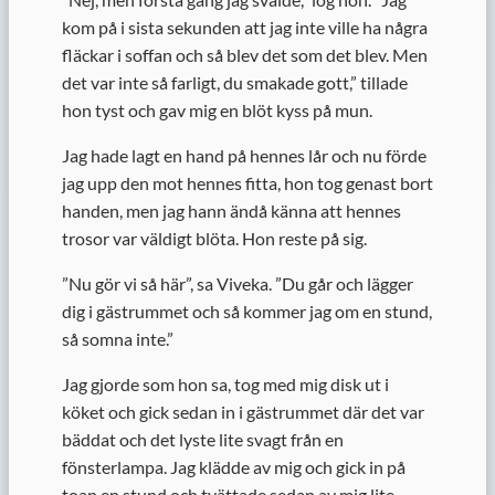
kom på i sista sekunden att jag inte ville ha några
fläckar i soffan och så blev det som det blev. Men
det var inte så farligt, du smakade gott,” tillade
hon tyst och gav mig en blöt kyss på mun.
Jag hade lagt en hand på hennes lår och nu förde
jag upp den mot hennes fitta, hon tog genast bort
handen, men jag hann ändå känna att hennes
trosor var väldigt blöta. Hon reste på sig.
”
Nu gör vi så här”, sa Viveka. ”Du går och lägger
dig i gästrummet och så kommer jag om en stund,
så somna inte.”
Jag gjorde som hon sa, tog med mig disk ut i
köket och gick sedan in i gästrummet där det var
bäddat och det lyste lite svagt från en
fönsterlampa. Jag klädde av mig och gick in på
toan en stund och tvättade sedan av mig lite.