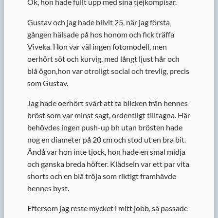
Ok, hon hade fullt upp med sina tjejkompisar.
Gustav och jag hade blivit 25, när jag första
gången hälsade på hos honom och fick träffa
Viveka. Hon var väl ingen fotomodell, men
oerhört söt och kurvig, med långt ljust hår och
blå ögon,hon var otroligt social och trevlig, precis
som Gustav.
Jag hade oerhört svårt att ta blicken från hennes
bröst som var minst sagt, ordentligt tilltagna. Här
behövdes ingen push-up bh utan brösten hade
nog en diameter på 20 cm och stod ut en bra bit.
Ändå var hon inte tjock, hon hade en smal midja
och ganska breda höfter. Klädseln var ett par vita
shorts och en blå tröja som riktigt framhävde
hennes byst.
Eftersom jag reste mycket i mitt jobb, så passade