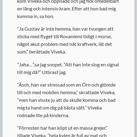
kom Viveka och öppnade och jag fick omedelbart
en lång och intensiv kram. Efter att hon bad mig
komma in, sa hon.
”
Ja Gustav är inte hemma, han var tvungen att
sticka med flyget till Rovaniemi tidigt i morse,
något akut problem med nåt kraftverk, lät det
som.” berättade Viveka.
”
Jaha…”,sa jag snopet. ”Att han inte slog en signal
till mig då?” Utbrast jag.
”
Äsch, han var stressad som en Örn och glömde
till och med mobilen hemma,” skrattade Viveka,
”men han visste ju att du skulle komma och bad
mig ta hand om dig på bästa sätt.” Viveka
rodnade lite på kinderna.
”
Förresten har han köpt ut en massa grejer,”
tillade Viveka, ”hela kylen är full av mat och