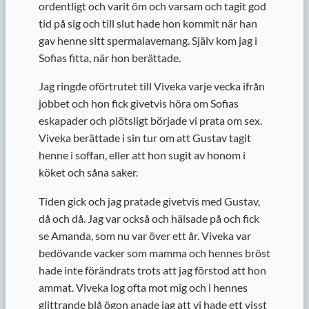
ordentligt och varit öm och varsam och tagit god
tid på sig och till slut hade hon kommit när han
gav henne sitt spermalavemang. Själv kom jag i
Sofias fitta, när hon berättade.
Jag ringde oförtrutet till Viveka varje vecka ifrån
jobbet och hon fick givetvis höra om Sofias
eskapader och plötsligt började vi prata om sex.
Viveka berättade i sin tur om att Gustav tagit
henne i soffan, eller att hon sugit av honom i
köket och såna saker.
Tiden gick och jag pratade givetvis med Gustav,
då och då. Jag var också och hälsade på och fick
se Amanda, som nu var över ett år. Viveka var
bedövande vacker som mamma och hennes bröst
hade inte förändrats trots att jag förstod att hon
ammat. Viveka log ofta mot mig och i hennes
glittrande blå ögon anade jag att vi hade ett visst