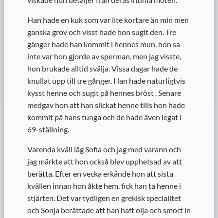
Han hade en kuk som var lite kortare än min men
ganska grov och visst hade hon sugit den. Tre
gånger hade han kommit i hennes mun, hon sa
inte var hon gjorde av sperman, men jag visste,
hon brukade alltid svälja. Vissa dagar hade de
knullat upp till tre gånger. Han hade naturligtvis
kysst henne och sugit på hennes bröst . Senare
medgav hon att han slickat henne tills hon hade
kommit på hans tunga och de hade även legat i
69-ställning.
Varenda kväll låg Sofia och jag med varann och
jag märkte att hon också blev upphetsad av att
berätta. Efter en vecka erkände hon att sista
kvällen innan hon åkte hem, fick han ta henne i
stjärten. Det var tydligen en grekisk specialitet
och Sonja berättade att han haft olja och smort in