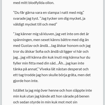
med mitt blodfyllda ollon.
”
Du får gärna vara en slampa i natt med mig,”
svarade jag tyst. ”Jag tycker om dig mycket, ja
väldigt mycket till och med”
”
Jag känner mig så kluven, jag vet inte om det är
spänningen, men sexet känns bättre med dig än
med Gustav och ändå…Jag älskar honom och jag
tror du älskar Sofia och ändå så ligger vi här och
jag…jag vill känna din kuk inuti mig känna hur du
fyller min fitta med din säd…Åh…jag kan inte
tänka på annat,” Viveka lät nästan desperat och
ett tag trodde jag hon skulle börja gråta, men det
gjorde hon inte.
Istället la jag mig över henne och hon släppte inte
min kuk utan jag kände att hon särade på benen
och sedan styrde in min kuk mot mot sin