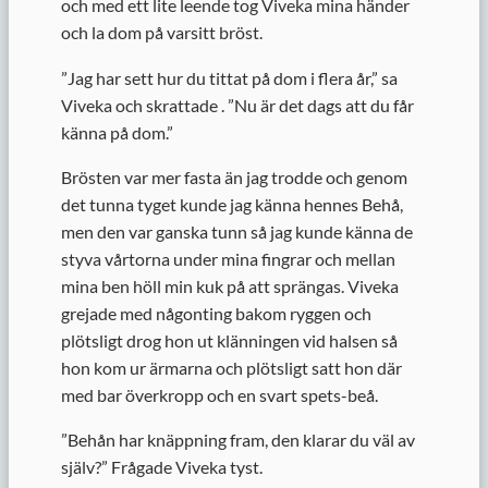
och med ett lite leende tog Viveka mina händer
och la dom på varsitt bröst.
”
Jag har sett hur du tittat på dom i flera år,” sa
Viveka och skrattade . ”Nu är det dags att du får
känna på dom.”
Brösten var mer fasta än jag trodde och genom
det tunna tyget kunde jag känna hennes Behå,
men den var ganska tunn så jag kunde känna de
styva vårtorna under mina fingrar och mellan
mina ben höll min kuk på att sprängas. Viveka
grejade med någonting bakom ryggen och
plötsligt drog hon ut klänningen vid halsen så
hon kom ur ärmarna och plötsligt satt hon där
med bar överkropp och en svart spets-beå.
”
Behån har knäppning fram, den klarar du väl av
själv?” Frågade Viveka tyst.