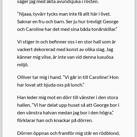
säger jag med äkta avundsjuka i rösten.
”Njaaa, tyvärr tycks man inte få allt här i livet.
Saknar en fru och barn. Ser ju hur trevligt George
och Caroline har det med sina båda tonårskillar.”
Vi stiger in och befinner oss i en stor hall som är
vackert dekorerad med konst av olika slag. Jag
känner mig vilse, är inte van vid denna luxuösa
miljö.
Olliver tar mig i hand. ”Vi går in till Caroline! Hon
har lovat att bjuda oss på lunch.”
Han leder mig mot en dörr till vänster i den stora
hallen. ”Vi har delat upp huset så att George bor i
den vänstra halvan medan jag bor i den högra,”
förklarar han och knackar på dörren.
Dörren öppnas och framför mig står en rödblond,