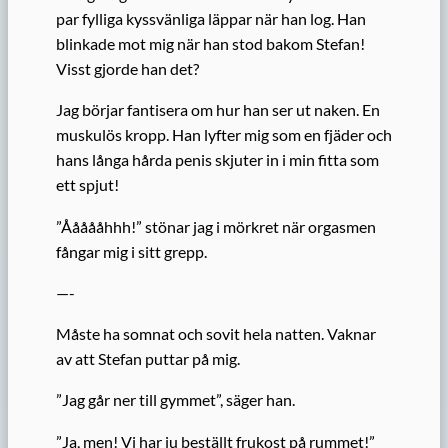
par fylliga kyssvänliga läppar när han log. Han
blinkade mot mig när han stod bakom Stefan!
Visst gjorde han det?
Jag börjar fantisera om hur han ser ut naken. En
muskulös kropp. Han lyfter mig som en fjäder och
hans långa hårda penis skjuter in i min fitta som
ett spjut!
”Åååååhhh!” stönar jag i mörkret när orgasmen
fångar mig i sitt grepp.
—-
Måste ha somnat och sovit hela natten. Vaknar
av att Stefan puttar på mig.
”Jag går ner till gymmet”, säger han.
”Ja, men! Vi har ju beställt frukost på rummet!”