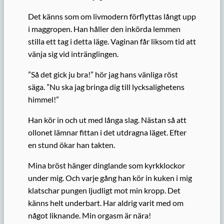
Det känns som om livmodern förflyttas långt upp
i maggropen. Han håller den inkörda lemmen
stilla ett tag i detta läge. Vaginan får liksom tid att
vänja sig vid intränglingen.
”Så det gick ju bra!” hör jag hans vänliga röst
säga. ”Nu ska jag bringa dig till lycksalighetens
himmel!”
Han kör in och ut med långa slag. Nästan så att
ollonet lämnar fittan i det utdragna läget. Efter
en stund ökar han takten.
Mina bröst hänger dinglande som kyrkklockor
under mig. Och varje gång han kör in kuken i mig
klatschar pungen ljudligt mot min kropp. Det
känns helt underbart. Har aldrig varit med om
något liknande. Min orgasm är nära!