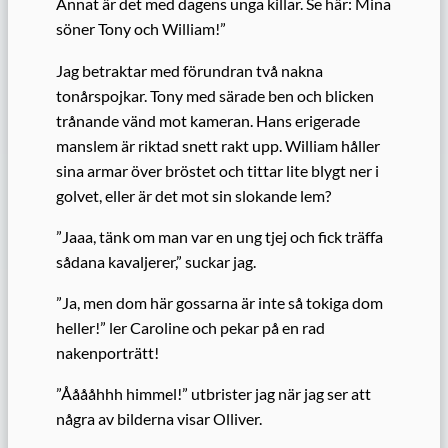
Annat är det med dagens unga killar. Se här: Mina
söner Tony och William!”
Jag betraktar med förundran två nakna
tonårspojkar. Tony med särade ben och blicken
trånande vänd mot kameran. Hans erigerade
manslem är riktad snett rakt upp. William håller
sina armar över bröstet och tittar lite blygt ner i
golvet, eller är det mot sin slokande lem?
”Jaaa, tänk om man var en ung tjej och fick träffa
sådana kavaljerer,” suckar jag.
”Ja, men dom här gossarna är inte så tokiga dom
heller!” ler Caroline och pekar på en rad
nakenporträtt!
”Ååååhhh himmel!” utbrister jag när jag ser att
några av bilderna visar Olliver.