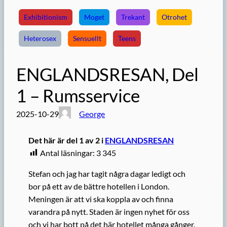
Exhibitionism
Moget
Trekant
Otrohet
Heterosex
Sensuellt
Teens
ENGLANDSRESAN, Del
1 – Rumsservice
2025-10-29
George
Det här är del 1 av 2 i
ENGLANDSRESAN
Antal läsningar:
3 345
Stefan och jag har tagit några dagar ledigt och
bor på ett av de bättre hotellen i London.
Meningen är att vi ska koppla av och finna
varandra på nytt. Staden är ingen nyhet för oss
och vi har bott på det här hotellet många gånger.