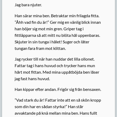
Jag bara njuter.
Han särar mina ben. Betraktar min frilagda fitta.
”Åhh vad fin du är!” Ger mig en vänlig blick innan
han böjer sig mot min gren. Griper tag i
fittläpparna så att mitt nu blöta hål uppenbaras.
Skjuter in sin tunga i hålet! Suger och låter
tungan fara fram mot klittan.
Jag rycker till när han nuddar det lilla ollonet.
Fattar tag i hans huvud och trycker hans mun
hårt mot fittan. Med mina uppåtböjda ben låser
jag fast hans huvud.
Han kippar efter andan. Frigör sig från bensaxen.
”Vad stark du är! Fattar inte att en så skön kropp
som din har en sådan styrka!” Han står
avvaktande på knä mellan mina ben. Hans fullt