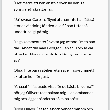
”Det märks att han är stolt över sin härliga
springare!” skrattar jag.
”Ja”, svarar Carolin. ”Synd att han inte har fått så
stor användning för den, eller?” hon tittar på
underfundigt på mig.
”Inga kommentarer”, svarar jag leende. ”Men han
där! Är det din man George? Han är ju också väl
utrustad. Honom har du förstås mycket glädje
av?”
Ohja! Inte bara i ateljén utan även i sovrummet!”
skrattar hon förtjust.
”Ahaaa! Ni fastnade visst för de bästa bilderna?”
hör jag Ollivers röst bakom mig. Han omfamnar
mig och lägger händerna på mina bröst.
”Men Olliver!” säger jag och vänder mig om och