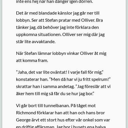
inte ens hej när han dänger igen dörren.
Det är med blandade känslor jag går ner till
lobbyn. Ser att Stefan pratar med Olliver. Bra
tänker jag, då behöver jag inte förklara den
uppkomna situationen. Olliver ser mig där jag
står lite avvaktande.
När Stefan lämnar lobbyn vinkar Olliver åt mig
att komma fram.
”Jaha, det var lite oväntat! I varje fall för mig,”
konstaterar han. ”Men då har vi ju fritt spelrum!”
skrattar han i samma andetag. ”Jag föreslår att vi
åker hem till mig så får du se hur jag bor.”
Vi går bort till tunnelbanan. På tåget mot
Richmond förklarar han att han och hans bror
George ärvt ett stort hus efter vår onkel som var
en driftig affärsman. Jag bor i husets ena halva