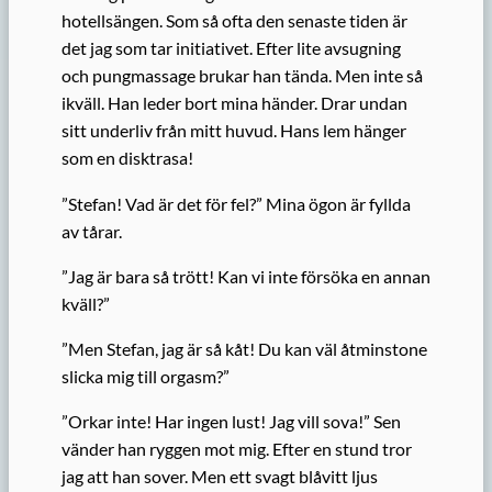
hotellsängen. Som så ofta den senaste tiden är
det jag som tar initiativet. Efter lite avsugning
och pungmassage brukar han tända. Men inte så
ikväll. Han leder bort mina händer. Drar undan
sitt underliv från mitt huvud. Hans lem hänger
som en disktrasa!
”Stefan! Vad är det för fel?” Mina ögon är fyllda
av tårar.
”Jag är bara så trött! Kan vi inte försöka en annan
kväll?”
”Men Stefan, jag är så kåt! Du kan väl åtminstone
slicka mig till orgasm?”
”Orkar inte! Har ingen lust! Jag vill sova!” Sen
vänder han ryggen mot mig. Efter en stund tror
jag att han sover. Men ett svagt blåvitt ljus