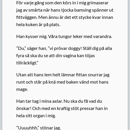
För varje gång som den körs in i mig grimaserar
jag av smärta när hans tjocka bamsing spänner ut
fittväggen. Men ännu är det ett stycke kvar innan
hela kuken är på plats.
Han kysser mig. Våra tungor leker med varandra.
”Du,” säger han, ”vi prövar doggy! Ställ dig på alla
fyra så ska du se att din vagina kan töjas
tillräckligt.”
Utan att hans lem helt lämnar fittan snurrar jag
runt och står på knä med baken vänd mot hans
mage.
Han tar tag i mina axlar. Nu ska du få vad du
önskar! Och med en kraftig stöt pressar han in
hela sitt organ i mig.
”Uuuuhhh,” stönar jag.