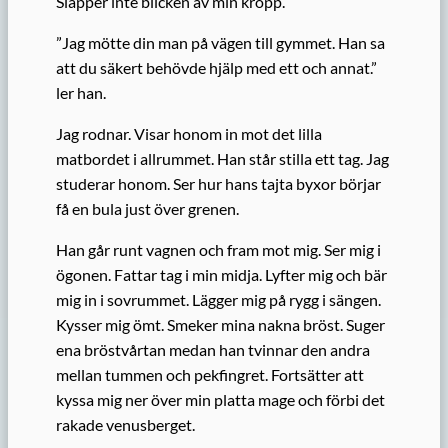
Släpper inte blicken av min kropp.
”Jag mötte din man på vägen till gymmet. Han sa
att du säkert behövde hjälp med ett och annat.”
ler han.
Jag rodnar. Visar honom in mot det lilla
matbordet i allrummet. Han står stilla ett tag. Jag
studerar honom. Ser hur hans tajta byxor börjar
få en bula just över grenen.
Han går runt vagnen och fram mot mig. Ser mig i
ögonen. Fattar tag i min midja. Lyfter mig och bär
mig in i sovrummet. Lägger mig på rygg i sängen.
Kysser mig ömt. Smeker mina nakna bröst. Suger
ena bröstvårtan medan han tvinnar den andra
mellan tummen och pekfingret. Fortsätter att
kyssa mig ner över min platta mage och förbi det
rakade venusberget.