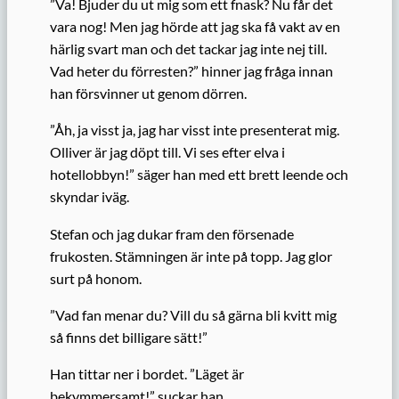
”Va! Bjuder du ut mig som ett fnask? Nu får det
vara nog! Men jag hörde att jag ska få vakt av en
härlig svart man och det tackar jag inte nej till.
Vad heter du förresten?” hinner jag fråga innan
han försvinner ut genom dörren.
”Åh, ja visst ja, jag har visst inte presenterat mig.
Olliver är jag döpt till. Vi ses efter elva i
hotellobbyn!” säger han med ett brett leende och
skyndar iväg.
Stefan och jag dukar fram den försenade
frukosten. Stämningen är inte på topp. Jag glor
surt på honom.
”Vad fan menar du? Vill du så gärna bli kvitt mig
så finns det billigare sätt!”
Han tittar ner i bordet. ”Läget är
bekymmersamt!” suckar han.