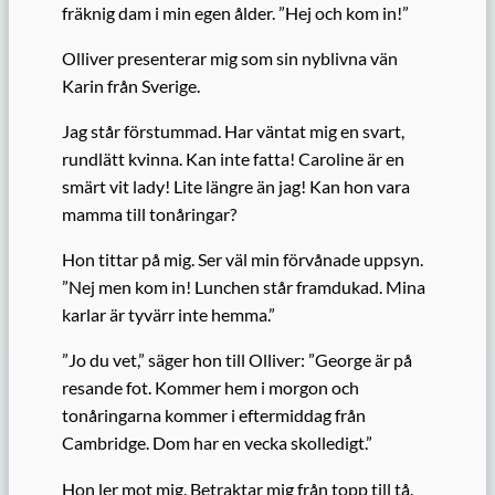
fräknig dam i min egen ålder. ”Hej och kom in!”
Olliver presenterar mig som sin nyblivna vän
Karin från Sverige.
Jag står förstummad. Har väntat mig en svart,
rundlätt kvinna. Kan inte fatta! Caroline är en
smärt vit lady! Lite längre än jag! Kan hon vara
mamma till tonåringar?
Hon tittar på mig. Ser väl min förvånade uppsyn.
”Nej men kom in! Lunchen står framdukad. Mina
karlar är tyvärr inte hemma.”
”Jo du vet,” säger hon till Olliver: ”George är på
resande fot. Kommer hem i morgon och
tonåringarna kommer i eftermiddag från
Cambridge. Dom har en vecka skolledigt.”
Hon ler mot mig. Betraktar mig från topp till tå.