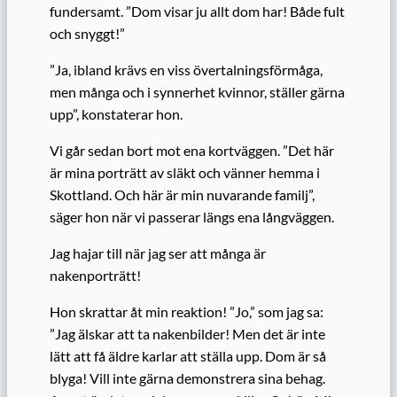
fundersamt. ”Dom visar ju allt dom har! Både fult
och snyggt!”
”Ja, ibland krävs en viss övertalningsförmåga,
men många och i synnerhet kvinnor, ställer gärna
upp”, konstaterar hon.
Vi går sedan bort mot ena kortväggen. ”Det här
är mina porträtt av släkt och vänner hemma i
Skottland. Och här är min nuvarande familj”,
säger hon när vi passerar längs ena långväggen.
Jag hajar till när jag ser att många är
nakenporträtt!
Hon skrattar åt min reaktion! ”Jo,” som jag sa:
”Jag älskar att ta nakenbilder! Men det är inte
lätt att få äldre karlar att ställa upp. Dom är så
blyga! Vill inte gärna demonstrera sina behag.