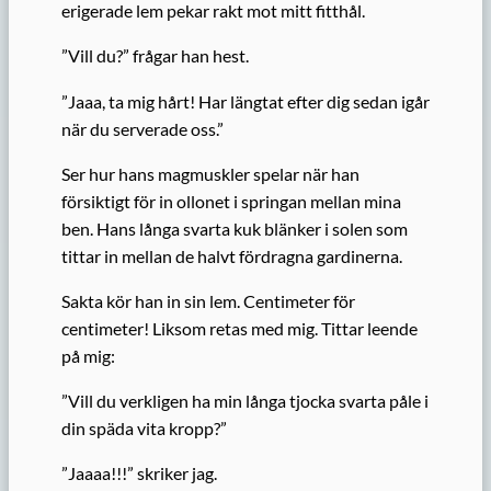
erigerade lem pekar rakt mot mitt fitthål.
”Vill du?” frågar han hest.
”Jaaa, ta mig hårt! Har längtat efter dig sedan igår
när du serverade oss.”
Ser hur hans magmuskler spelar när han
försiktigt för in ollonet i springan mellan mina
ben. Hans långa svarta kuk blänker i solen som
tittar in mellan de halvt fördragna gardinerna.
Sakta kör han in sin lem. Centimeter för
centimeter! Liksom retas med mig. Tittar leende
på mig:
”Vill du verkligen ha min långa tjocka svarta påle i
din späda vita kropp?”
”Jaaaa!!!” skriker jag.