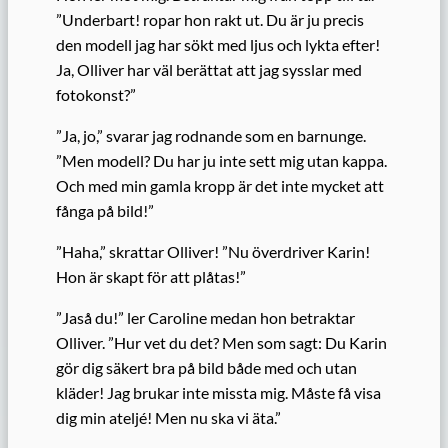
”Underbart! ropar hon rakt ut. Du är ju precis
den modell jag har sökt med ljus och lykta efter!
Ja, Olliver har väl berättat att jag sysslar med
fotokonst?”
”Ja, jo,” svarar jag rodnande som en barnunge.
”Men modell? Du har ju inte sett mig utan kappa.
Och med min gamla kropp är det inte mycket att
fånga på bild!”
”Haha,” skrattar Olliver! ”Nu överdriver Karin!
Hon är skapt för att plåtas!”
”Jaså du!” ler Caroline medan hon betraktar
Olliver. ”Hur vet du det? Men som sagt: Du Karin
gör dig säkert bra på bild både med och utan
kläder! Jag brukar inte missta mig. Måste få visa
dig min ateljé! Men nu ska vi äta.”