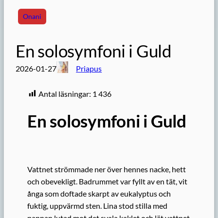
Onani
En solosymfoni i Guld
2026-01-27
Priapus
Antal läsningar:
1 436
En solosymfoni i Guld
Vattnet strömmade ner över hennes nacke, hett
och obevekligt. Badrummet var fyllt av en tät, vit
ånga som doftade skarpt av eukalyptus och
fuktig, uppvärmd sten. Lina stod stilla med
pannan lutad mot det svala kaklet och lät vattnet