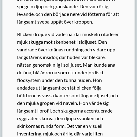
spegeln djup och granskande. Den var rörlig,
levande, och den började nere vid fötterna för att
långsamt svepa uppåt över kroppen.
Blicken dröjde vid vaderna, där muskeln ritade en
mjuk skugga mot skenbenet i sidljuset. Den
vandrade över knänas rundning och vidare upp
längs lårens insidor, där huden var blekare,
nästan genomskinlig i solljuset. Man kunde ana
de fina, blå ådrorna som ett underjordiskt
flodsystem under den tunna huden. Hon
andades ut långsamt och lät blicken följa
höftbenens vassa kanter som fångade ljuset, och
den mjuka gropen vid naveln. Hon vände sig
långsamt i profil, och skuggorna accentuerade
ryggradens kurva, den djupa svanken och
skinkornas runda form. Det var en visuell
inventering, mjuk och ärlig, där varje liten