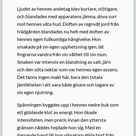
Ljudet av hennes andetag blev kortare, stötigare,
och blandades med apparatens jämna, dova surr
mot hennes våta hud. Doften av regnvåt jord från
trädgården blandades nu helt med doften av
hennes egen fullkomliga hängivelse. Hon
smakade på sin egen upphetsning igen, lät
fingrarna vandra från sin våthet till sin mun.
Smaken var intensiv en blandning av salt, järn
och den söta nektar som var hennes egen essens.
Det fanns ingen makt här, bara den totala
jämlikheten i att vara både givare och tagare av
sin egen njutning.
Spänningen byggdes upp i hennes nedre buk som
ett glödande klot av energi. Hon ökade
intensiteten, men precis innan den yttersta
gränsen nåddes hejdade hon sig. Med en
darrande hand lät hon vibratorn glida bort från