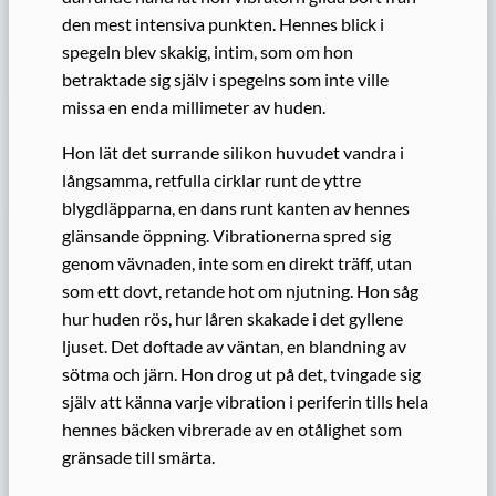
den mest intensiva punkten. Hennes blick i
spegeln blev skakig, intim, som om hon
betraktade sig själv i spegelns som inte ville
missa en enda millimeter av huden.
Hon lät det surrande silikon huvudet vandra i
långsamma, retfulla cirklar runt de yttre
blygdläpparna, en dans runt kanten av hennes
glänsande öppning. Vibrationerna spred sig
genom vävnaden, inte som en direkt träff, utan
som ett dovt, retande hot om njutning. Hon såg
hur huden rös, hur låren skakade i det gyllene
ljuset. Det doftade av väntan, en blandning av
sötma och järn. Hon drog ut på det, tvingade sig
själv att känna varje vibration i periferin tills hela
hennes bäcken vibrerade av en otålighet som
gränsade till smärta.