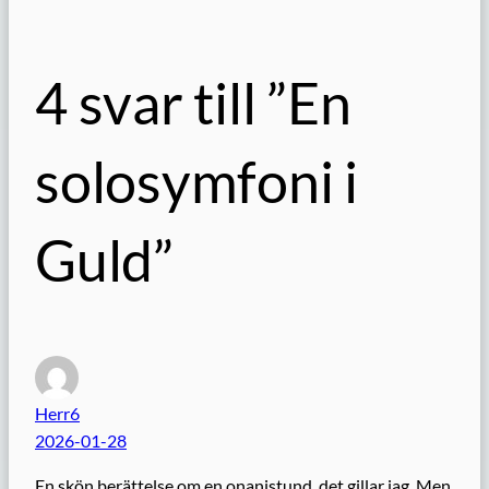
4 svar till ”En
solosymfoni i
Guld”
Herr6
2026-01-28
En skön berättelse om en onanistund, det gillar jag. Men