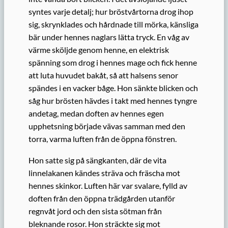
syntes varje detalj; hur bröstvårtorna drog ihop
sig, skrynklades och hårdnade till mörka, känsliga
bär under hennes naglars lätta tryck. En våg av
värme sköljde genom henne, en elektrisk
spänning som drog i hennes mage och fick henne
att luta huvudet bakåt, så att halsens senor
spändes i en vacker båge. Hon sänkte blicken och
såg hur brösten hävdes i takt med hennes tyngre
andetag, medan doften av hennes egen
upphetsning började vävas samman med den
torra, varma luften från de öppna fönstren.
Hon satte sig på sängkanten, där de vita
linnelakanen kändes sträva och fräscha mot
hennes skinkor. Luften här var svalare, fylld av
doften från den öppna trädgården utanför
regnvåt jord och den sista sötman från
bleknande rosor. Hon sträckte sig mot