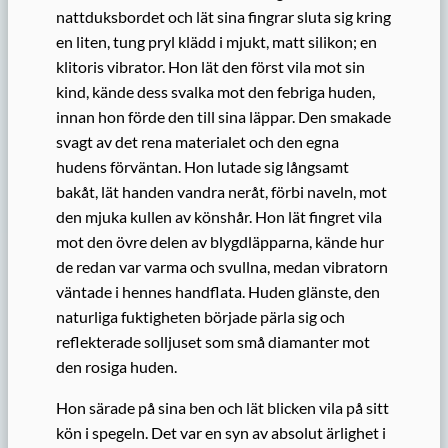
nattduksbordet och lät sina fingrar sluta sig kring
en liten, tung pryl klädd i mjukt, matt silikon; en
klitoris vibrator. Hon lät den först vila mot sin
kind, kände dess svalka mot den febriga huden,
innan hon förde den till sina läppar. Den smakade
svagt av det rena materialet och den egna
hudens förväntan. Hon lutade sig långsamt
bakåt, lät handen vandra neråt, förbi naveln, mot
den mjuka kullen av könshår. Hon lät fingret vila
mot den övre delen av blygdläpparna, kände hur
de redan var varma och svullna, medan vibratorn
väntade i hennes handflata. Huden glänste, den
naturliga fuktigheten började pärla sig och
reflekterade solljuset som små diamanter mot
den rosiga huden.
Hon särade på sina ben och lät blicken vila på sitt
kön i spegeln. Det var en syn av absolut ärlighet i