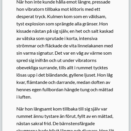
När hon inte kunde hålla emot längre, pressade
hon vibratorn tillbaka mot klitoris med ett
desperat tryck. Kulmen kom som en våldsam,
tyst explosion som sprängde alla gränser. Hon
kissade nästan på sig själv, en het och salt kaskad
av vätska som sprutade i korta, intensiva
strömmar och fläckade de vita linnelakanen med
sin varma signatur. Det var en våg av värme som
spred sig inifrån och ut under vibratorns
obevekliga surrande, tills allt i rummet tycktes
lösas upp i det bländande, gyllene ljuset. Hon låg
kvar, flämtande och darrande, medan doften av
hennes egen fullbordan hängde tung och mättad
i luften.
När hon långsamt kom tillbaka till sig själv var
rummet ännu tystare än förut, fyllt av en mättad,
nästan sakral frid. De bärnstensfärgade
skuggorna hade blivit längre och djupare. Hon lät