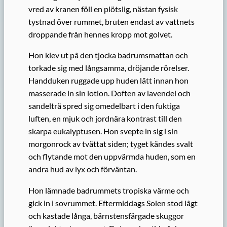
vred av kranen föll en plötslig, nästan fysisk
tystnad över rummet, bruten endast av vattnets
droppande från hennes kropp mot golvet.
Hon klev ut på den tjocka badrumsmattan och
torkade sig med långsamma, dröjande rörelser.
Handduken ruggade upp huden lätt innan hon
masserade in sin lotion. Doften av lavendel och
sandelträ spred sig omedelbart i den fuktiga
luften, en mjuk och jordnära kontrast till den
skarpa eukalyptusen. Hon svepte in sig i sin
morgonrock av tvättat siden; tyget kändes svalt
och flytande mot den uppvärmda huden, som en
andra hud av lyx och förväntan.
Hon lämnade badrummets tropiska värme och
gick in i sovrummet. Eftermiddags Solen stod lågt
och kastade långa, bärnstensfärgade skuggor