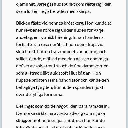
ojämnhet, varje gåshudspunkt som reste sig i den
svala luften, registrerades med skärpa.
Blicken fäste vid hennes bröstkorg. Hon kunde se
hur revbenen rörde sig under huden för varje
andetag, en rytmisk hävning. Innan händerna
fortsatte sin resa neråt, lät hon dem dröja vid
sina bröst. Luften i sovrummet var nu tung och
stillastående, mättad med den nästan dammiga
doften av solvarmt trä och de fina dammkornen
som glittrade likt guldstoft i ljuskäglan. Hon
kupade brösten i sina handflator och kände den
behagliga tyngden, hur huden spändes mjukt
över de fylliga formerna.
Det inget som dolde något , den bara ramade in.
De mörka cirklarna avtecknade sig som mjuka
skuggor mot hennes ljusa hud, och han kunde
inte vända bort blicken. I det avslöjande ljuset