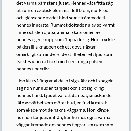
det varma bärnstensljuset. Hennes våta fitta såg
ut som en exotisk blomma i full blom, mörkröd
och glänsande av det blod som strömmade till
hennes innersta. Rummet doftade nu av solvarmt
linne och den djupa, animaliska aromen av
hennes egen kropp som öppnade sig. Hon tryckte
på den lilla knappen och ett dovt, nästan
omärkligt surrande fyllde stillheten, ett ljud som
tycktes vibrera i takt med den tunga pulsen i
hennes underliv.
Hon lät två fingrar glida in i sig själv, och i spegeln
såg hon hur huden tänjdes och slöt sig kring
hennes hand. Ljudet var ett dämpat, smaskande
läte av våthet som möter hud, en fuktig musik
som ekade mot de nakna väggarna. Hon kände
hur hon tänjdes inifrån, hur hennes egna varma
väggar kramade om hennes fingrar i en rytm som