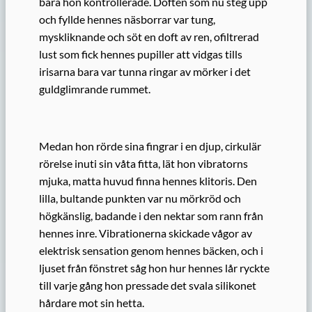
bara hon kontrollerade. Doften som nu steg upp
och fyllde hennes näsborrar var tung,
myskliknande och söt en doft av ren, ofiltrerad
lust som fick hennes pupiller att vidgas tills
irisarna bara var tunna ringar av mörker i det
guldglimrande rummet.
Medan hon rörde sina fingrar i en djup, cirkulär
rörelse inuti sin våta fitta, lät hon vibratorns
mjuka, matta huvud finna hennes klitoris. Den
lilla, bultande punkten var nu mörkröd och
högkänslig, badande i den nektar som rann från
hennes inre. Vibrationerna skickade vågor av
elektrisk sensation genom hennes bäcken, och i
ljuset från fönstret såg hon hur hennes lår ryckte
till varje gång hon pressade det svala silikonet
hårdare mot sin hetta.