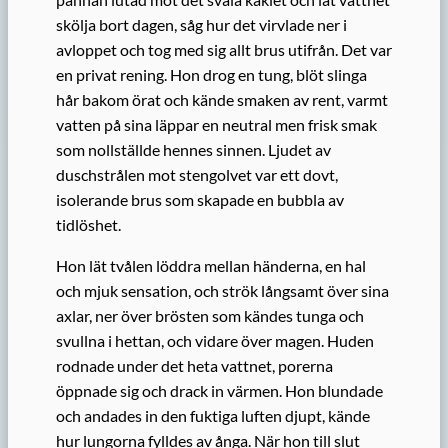
skölja bort dagen, såg hur det virvlade ner i
avloppet och tog med sig allt brus utifrån. Det var
en privat rening. Hon drog en tung, blöt slinga
hår bakom örat och kände smaken av rent, varmt
vatten på sina läppar en neutral men frisk smak
som nollställde hennes sinnen. Ljudet av
duschstrålen mot stengolvet var ett dovt,
isolerande brus som skapade en bubbla av
tidlöshet.
Hon lät tvålen löddra mellan händerna, en hal
och mjuk sensation, och strök långsamt över sina
axlar, ner över brösten som kändes tunga och
svullna i hettan, och vidare över magen. Huden
rodnade under det heta vattnet, porerna
öppnade sig och drack in värmen. Hon blundade
och andades in den fuktiga luften djupt, kände
hur lungorna fylldes av ånga. När hon till slut