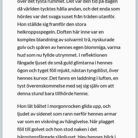
över det tysta rummet. Det var den tid på dagen
då världen tycktes hålla andan, och det enda som
hördes var det svaga suset från träden utanför.
Hon ställde sig framför den stora
helkroppsspegeln. Doften här inne var en
komplex blandning av solvarmt trä, nyskurade
golv och spåren av hennes egen blommiga, varma
hud som nu fyllde utrymmet. I reflektionen
fångade ljuset de små guld glimtarna i hennes
ögon och tyget föll mjukt, nästan tyngdlöst, över
hennes kurvor. Det fanns en laddning i luften, en
tyst överenskommelse med sej sig själv om att
denna stund bara tillhörde henne.
Hon lät bältet i morgonrocken glida upp, och
ljudet av sidenet som rann nerför hennes armar
var som en viskning av hängivelse. När plagget
föll till golvet och hon stod naken i det
bärnstensfärgade släpljuset, blev hennes blick i