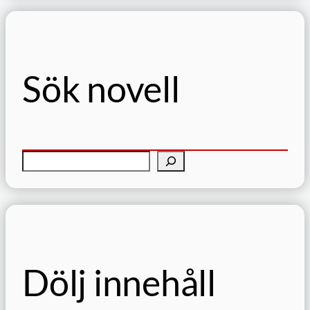
Sök novell
S
ö
k
Dölj innehåll