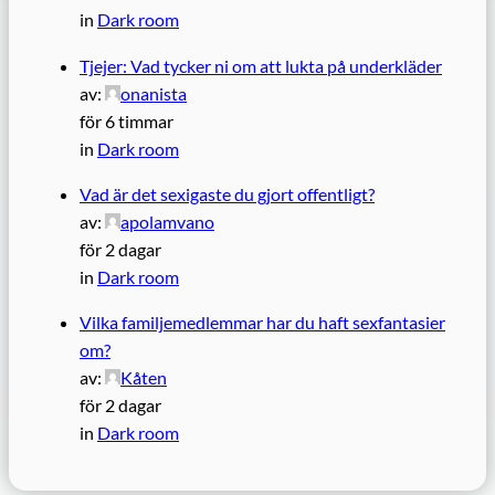
in
Dark room
Tjejer: Vad tycker ni om att lukta på underkläder
av:
onanista
för 6 timmar
in
Dark room
Vad är det sexigaste du gjort offentligt?
av:
apolamvano
för 2 dagar
in
Dark room
Vilka familjemedlemmar har du haft sexfantasier
om?
av:
Kåten
för 2 dagar
in
Dark room