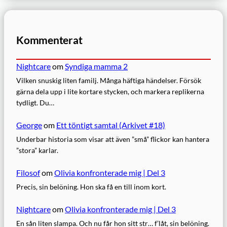
Kommenterat
Nightcare
om
Syndiga mamma 2
Vilken snuskig liten familj. Många häftiga händelser. Försök
gärna dela upp i lite kortare stycken, och markera replikerna
tydligt. Du…
George
om
Ett töntigt samtal (Arkivet #18)
Underbar historia som visar att även ”små” flickor kan hantera
”stora” karlar.
Filosof
om
Olivia konfronterade mig | Del 3
Precis, sin belöning. Hon ska få en till inom kort.
Nightcare
om
Olivia konfronterade mig | Del 3
En sån liten slampa. Och nu får hon sitt str… f’låt, sin belöning.