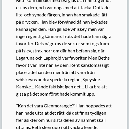
Beth kom tillbaka med två glas och han tog emot
ett av dem, och var noga med att tacka. Doftade
lite, och synade färgen, innan han smakade lätt
på drycken. Han blev förvånad då han lyckades
känna igen den. Han gillade whiskey, men var
ingen egentlig kännare. Trots det hade han några
favoriter. Dels några av de sorter som togs fram
på Isley, strax norr om där han befann sig, där
Lagaruna och Laphrojd var favoriter. Men Beths
favorit var inte nån av dem. Rent känslomässigt
placerade han den mer från att vara från
whiskeyns andra speciella region, Speyside.
Kanske… Kände faktiskt igen det… Lika bra att
gissa på det som först hade kommit upp.
”Kan det vara Glenmorangie?” Han hoppades att
han hade uttalat det rätt, då det finns tydligen
fler åsikter om hur sista delen av namnet skall
uttalas. Beth sken upp i sitt vackra leende.