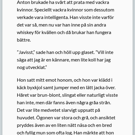
Anton brukade ha svårt att prata med vackra
kvinnor. Speciellt vackra kvinnor som dessutom
verkade vara intelligenta. Han visste inte varför
det var så, men nu var han inne på sin andra
whiskey för kvällen och då brukar han fungera
bättre.
”Javisst,” sade han och höll upp glaset. ”Vill inte
säga att jag är en kännare, men lite koll har jag
nog utvecklat.”
Hon satt mitt emot honom, och hon var klädd i
käck byxkjol samt jumper med en lätt jacka över.
Håret var brun-blont, slingat eller naturligt visste
han inte, men där fanns även några gråa strån.
Det var lite medvetet slarvigt uppsatt på
huvudet. Ögonen var stora och grå, och ansiktet
pryddes även av en liten nätt näsa och en bred
och fyllig mun som ofta log. Han märkte att hon