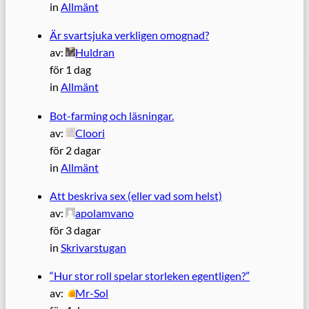
in
Allmänt
Är svartsjuka verkligen omognad?
av:
Huldran
för 1 dag
in
Allmänt
Bot-farming och läsningar.
av:
Cloori
för 2 dagar
in
Allmänt
Att beskriva sex (eller vad som helst)
av:
apolamvano
för 3 dagar
in
Skrivarstugan
“Hur stor roll spelar storleken egentligen?”
av:
Mr-Sol