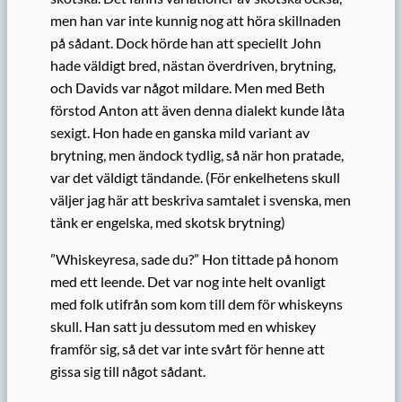
men han var inte kunnig nog att höra skillnaden
på sådant. Dock hörde han att speciellt John
hade väldigt bred, nästan överdriven, brytning,
och Davids var något mildare. Men med Beth
förstod Anton att även denna dialekt kunde låta
sexigt. Hon hade en ganska mild variant av
brytning, men ändock tydlig, så när hon pratade,
var det väldigt tändande. (För enkelhetens skull
väljer jag här att beskriva samtalet i svenska, men
tänk er engelska, med skotsk brytning)
”Whiskeyresa, sade du?” Hon tittade på honom
med ett leende. Det var nog inte helt ovanligt
med folk utifrån som kom till dem för whiskeyns
skull. Han satt ju dessutom med en whiskey
framför sig, så det var inte svårt för henne att
gissa sig till något sådant.