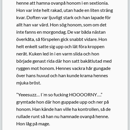
henne att hamna ovanpå honom i en sextionia.
Hon var inte helt rakad, utan hade en liten sträng
kvar. Doften var ljuvligt stark och han lapade för
allt han var värd. Hon sög honom, som om det
inte fanns en morgondag. De var båda nästan
överkåta, så förspelen gick snabbt vidare. Hon
helt enkelt satte sig upp och lät föra kroppen
neråt. Kuken led in i en varm slida och hon
började genast rida där hon satt bakåtlutad med
ryggen mot honom. Hennes vackra hår gungade
över hans huvud och han kunde krama hennes
mjuka bröst.
”Yeeesuzz… I´m so fucking HOOOORNY….”
grymtade hon där hon guppade upp och ner på
honom. Han kände han ville ha kontrollen, så de
rullade runt så han nu hamnade ovanpå henne.
Hon låg på mage.