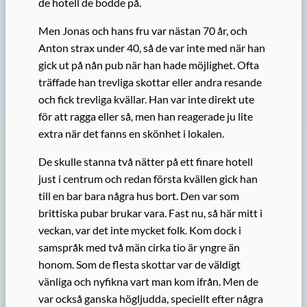
de hotell de bodde på.
Men Jonas och hans fru var nästan 70 år, och
Anton strax under 40, så de var inte med när han
gick ut på nån pub när han hade möjlighet. Ofta
träffade han trevliga skottar eller andra resande
och fick trevliga kvällar. Han var inte direkt ute
för att ragga eller så, men han reagerade ju lite
extra när det fanns en skönhet i lokalen.
De skulle stanna två nätter på ett finare hotell
just i centrum och redan första kvällen gick han
till en bar bara några hus bort. Den var som
brittiska pubar brukar vara. Fast nu, så här mitt i
veckan, var det inte mycket folk. Kom dock i
samspråk med två män cirka tio är yngre än
honom. Som de flesta skottar var de väldigt
vänliga och nyfikna vart man kom ifrån. Men de
var också ganska högljudda, speciellt efter några