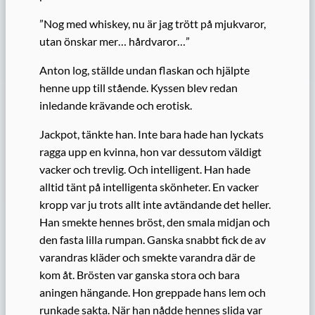
”Nog med whiskey, nu är jag trött på mjukvaror,
utan önskar mer… hårdvaror…”
Anton log, ställde undan flaskan och hjälpte
henne upp till stående. Kyssen blev redan
inledande krävande och erotisk.
Jackpot, tänkte han. Inte bara hade han lyckats
ragga upp en kvinna, hon var dessutom väldigt
vacker och trevlig. Och intelligent. Han hade
alltid tänt på intelligenta skönheter. En vacker
kropp var ju trots allt inte avtändande det heller.
Han smekte hennes bröst, den smala midjan och
den fasta lilla rumpan. Ganska snabbt fick de av
varandras kläder och smekte varandra där de
kom åt. Brösten var ganska stora och bara
aningen hängande. Hon greppade hans lem och
runkade sakta. När han nådde hennes slida var