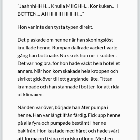
”JaahhhHHH… Knulla MIIGHH… Kör kuken… i
BOTTEN… AHHHHHHHHH…”
Hon var inte den tysta typen direkt.
Det plaskade om henne när han skoningslöst
knullade henne. Rumpan dallrade vackert varje
gång han bottnade. Nu skrek hon ner i kudden.
Det var nog bra, för hon hade väckt hela hotellet
annars. När hon kom skakade hela kroppen och
skriket gick över till ett gurglande läte. Fittan
krampade och han stannade i botten för att rida
ut klimaxen.
När den var över, började han åter pumpa i
henne. Han var långt ifrån färdig. Fick upp henne
på alla fyra och pumpade bestämt i henne
bakifrån. Hon kastade med håret och hade svårt
att forma ord i sina retoriska utlopp. Mest en