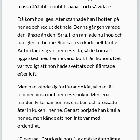
massa åååhhh, öööhhh, aaaa… och så vidare.
Då kom hon igen. Åter stannade han i botten på
henne och red ut det hela. Denna gången varade
den längre än den förra. Hon ramlade nu ihop och
han gled ur henne. Stackarn verkade helt färdig.
Anton lade sig vid hennes sida, så de kom att
ligga sked med henne vänd bort från honom. Det
var tydligt att hon hade svettats och flämtade
efter luft.
Men han kände sig fortfarande kåt, så han lät
lemmen nosa mot hennes skinkor. Med ena
handen lyfte han hennes ena ben och pressade
åter in kuken i henne. Genast började han knulla
henne, men kände att hon inte var med
ordentligt.
”Pleeease…” suckade hon. ”Jag måste återhämta