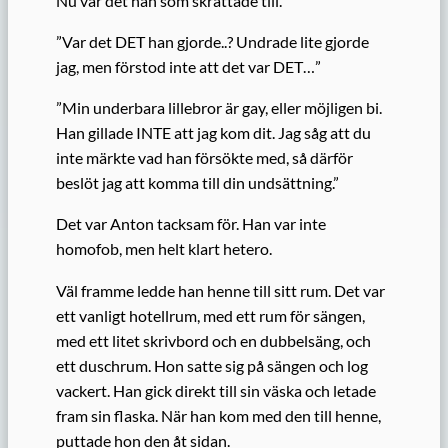
Nu var det han som skrattade till.
”Var det DET han gjorde..? Undrade lite gjorde
jag, men förstod inte att det var DET…”
”Min underbara lillebror är gay, eller möjligen bi.
Han gillade INTE att jag kom dit. Jag såg att du
inte märkte vad han försökte med, så därför
beslöt jag att komma till din undsättning.”
Det var Anton tacksam för. Han var inte
homofob, men helt klart hetero.
Väl framme ledde han henne till sitt rum. Det var
ett vanligt hotellrum, med ett rum för sängen,
med ett litet skrivbord och en dubbelsäng, och
ett duschrum. Hon satte sig på sängen och log
vackert. Han gick direkt till sin väska och letade
fram sin flaska. När han kom med den till henne,
puttade hon den åt sidan.