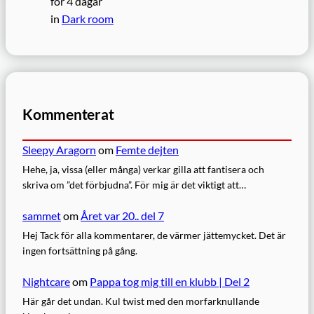
för 4 dagar
in
Dark room
Kommenterat
Sleepy Aragorn
om
Femte dejten
Hehe, ja, vissa (eller många) verkar gilla att fantisera och
skriva om ”det förbjudna”. För mig är det viktigt att…
sammet
om
Året var 20.. del 7
Hej Tack för alla kommentarer, de värmer jättemycket. Det är
ingen fortsättning på gång.
Nightcare
om
Pappa tog mig till en klubb | Del 2
Här går det undan. Kul twist med den morfarknullande