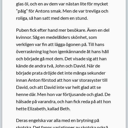
glas öl, och en av dem var nästan lite för mycket
”påig” för Antons smak. Men de var trevliga och
roliga, så han satt med dem en stund.
Puben fick efter hand mer besökare. Även en del
kvinnor. Såg en medelålders skönhet, som
verkligen var fin att lägga ögonen på. Till hans
överraskning log hon igenkännande åt hans håll
och började gå mot dem. Det visade sig att han
kände de andra två, John och David. När de
började prata dröjde det inte många sekunder
innan Anton förstod att hon var storasyster till
David, och att David inte var helt glad att se
henne där. Men hon var förtjusande och glad. De
hälsade på varandra, och han fick reda på att hon
hette Elizabeth, kallad Beth.
Deras engelska var alla med en brytning på
skotska. Det fanns variationer av skotska också,