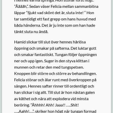
”Ååååh,”. Sedan väser Felicia mellan sammanbitna
läppar ”Sjukt vad skönt det är, sluta inte! ” Hon
tar samtidigt ett fast grepp om hans huvud med
båda händerna. Det är ju inte som om han hade
tänkt sluta nu ändå.
Hamid slickar till slut över hennes hårlösa
öppning och smakar på safterna. Det luktar gott
och smakar fantastiskt. Tungan följer öppningen
ner och upp igen. Suger in den styva klittan i
munnen och retar den med tungspetsen.
Knoppen blir större och större av behandlingen.
Felicia stönar och ålar runt med överkroppen på
sängen. Hennes safter rinner till ordentligt och
han slickar i sig allt. Till slut är hon nästan galen
av kåthet och nära att explodera vid minsta
beröring. ”Åhhhh! Ahh! Jaaa!! …..Shit!
…..Aahh!….”, skriker hon högt när tungan formad