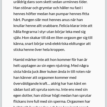
uråldrig dans som skett sedan urminnes tider.
Han stönar och grymtar och håller nu fast i
hennes höfter medan han pumpar hennes fitta
hårt. Pungen slår mot hennes anus när han
knullar henne allt snabbare. Felicia klarar inte att
hålla fingrarna i styr utan börjar leka med sig
själv. Hon skakar till då en liten orgasm ger sig till
känna, snart börjar små elektriska eldtungor att
sticka henne över hela kroppen.
Hamid märker inte att hon kommer för han är
helt upptagen av sin egen njutning. Med några
sista hårda juck åker kuken ända in till roten när
han känner att orgasmen kommer med
överväldigande kraft… aldrig har han känt en
sådan lust att spruta som nu. Inte ens med sin
egen dotter, han stönar högt medan han sprutar
flickans inre full med sin sperma. Orgasmen har