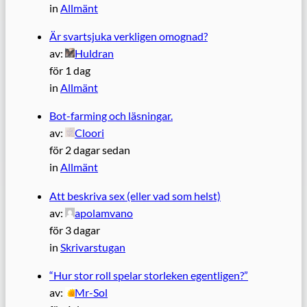
in
Allmänt
Är svartsjuka verkligen omognad?
av:
Huldran
för 1 dag
in
Allmänt
Bot-farming och läsningar.
av:
Cloori
för 2 dagar sedan
in
Allmänt
Att beskriva sex (eller vad som helst)
av:
apolamvano
för 3 dagar
in
Skrivarstugan
“Hur stor roll spelar storleken egentligen?”
av:
Mr-Sol