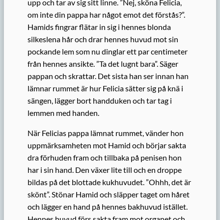
upp och tar av sig sitt linne. ”Nej, sköna Felicia,
om inte din pappa har något emot det förstås?”.
Hamids fingrar flätar in sig i hennes blonda
silkeslena hår och drar hennes huvud mot sin
pockande lem som nu dinglar ett par centimeter
från hennes ansikte. ”Ta det lugnt bara”. Säger
pappan och skrattar. Det sista han ser innan han
lämnar rummet är hur Felicia sätter sig på knä i
sängen, lägger bort handduken och tar tag i
lemmen med handen.
När Felicias pappa lämnat rummet, vänder hon
uppmärksamheten mot Hamid och börjar sakta
dra förhuden fram och tillbaka på penisen hon
har i sin hand. Den växer lite till och en droppe
bildas på det blottade kukhuvudet. ”Ohhh, det är
skönt”. Stönar Hamid och släpper taget om håret
och lägger en hand på hennes bakhuvud istället.
Hennes huvud förs sakta fram mot organet och