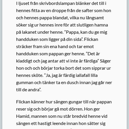
I ljuset från skrivbordslampan blänker det till i
hennes fitta av en droppe från de safter som hon
och hennes pappa blandat, vilka nu långsamt
söker sig ur hennes inre för att slutligen hamna
på lakanet under henne. ”Pappa, kan du ge mig
handduken som ligger på din sida”. Flickan
sträcker fram sin ena hand och tar emot
handduken som pappan ger henne. ”Det är
kladdigt och jag antar att vi inte är färdiga” Säger
hon och och börjar torka bort det som sipprar ur
hennes sköte. ”Ja, jag är färdig iallafall lilla
gumman och tänker ta en dusch innan jag går ner
till de andra”.
Flickan känner hur sängen gungar till när pappan
reser sig och börjar gå mot dörren. Hon ger
Hamid, mannen som nu står bredvid henne vid
sängen ett hastigt leende innan hon sätter sig