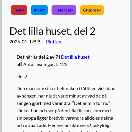
Teens
Incest
Heterosex
Gruppsex
Det lilla huset, del 2
2025-01-17
Plutten
Det här är del 2 av 7 i
Det lilla huset
Antal läsningar:
5 122
Del 2
Den man som sitter helt naken i fåtöljen vid sidan
av sängen, har njutit varje minut av vad de på
sängen gjort med varandra. ”Det är min tur nu”
Tänker han och ser på den lilla flickan, som med
sin pappa ligger bredvid varandra alldeles nakna
och utmattade. Hennes ansikte ser så oskyldigt