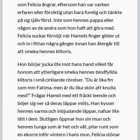
som Felicia ångrar, eftersom han var varken
erfaren eller försiktig utan bara fumlig och tänkte
på sig själv först. Inte som hennes pappa eller
någon av de andra som hon haft att göra med.
Felicia suckar förnöjt när Hamids finger glider ut
och in i fittan några gånger innan han återgår till
att smeka hennes klitoris.
Hon börjar jucka lite mot hans hand vilket får
honom att ytterligare smeka hennes blodfyllda
klitoris i små cirklande rörelser. ”Du är lika fin
som min Fatima, men är du lika skön att knulla
med?” Frågar Hamid med ett fräckt leende och
böjer sig ner så deras läppar möts. Han kysser
hennes varma och inbjudande läppar, nafsar lite
lätt i dem. Slutligen öppnar hon sin mun och
hennes tunga som är het och våt, pilar runt som
en ekorre inför vintern i hans mun. Felicia stönar