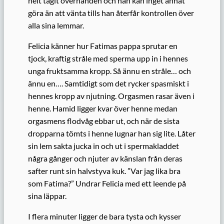
helt tagit överhanden och han kan inget annat
göra än att vänta tills han återfår kontrollen över
alla sina lemmar.
Felicia känner hur Fatimas pappa sprutar en
tjock, kraftig stråle med sperma upp in i hennes
unga fruktsamma kropp. Så ännu en stråle… och
ännu en…. Samtidigt som det rycker spasmiskt i
hennes kropp av njutning. Orgasmen rasar även i
henne. Hamid ligger kvar över henne medan
orgasmens flodvåg ebbar ut, och när de sista
dropparna tömts i henne lugnar han sig lite. Låter
sin lem sakta jucka in och ut i spermakladdet
några gånger och njuter av känslan från deras
safter runt sin halvstyva kuk. ”Var jag lika bra
som Fatima?” Undrar Felicia med ett leende på
sina läppar.
I flera minuter ligger de bara tysta och kysser