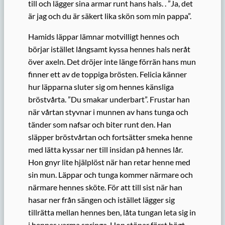
till och lägger sina armar runt hans hals. . ”Ja, det
är jag och du är säkert lika skön som min pappa”.
Hamids läppar lämnar motvilligt hennes och
börjar istället långsamt kyssa hennes hals neråt
över axeln. Det dröjer inte länge förrän hans mun
finner ett av de toppiga brösten. Felicia känner
hur läpparna sluter sig om hennes känsliga
bröstvårta. ”Du smakar underbart”. Frustar han
när vårtan styvnar i munnen av hans tunga och
tänder som nafsar och biter runt den. Han
släpper bröstvårtan och fortsätter smeka henne
med lätta kyssar ner till insidan på hennes lår.
Hon gnyr lite hjälplöst när han retar henne med
sin mun. Läppar och tunga kommer närmare och
närmare hennes sköte. För att till sist när han
hasar ner från sängen och istället lägger sig
tillrätta mellan hennes ben, låta tungan leta sig in
i hennes varma springa. Hon stönar först högt.