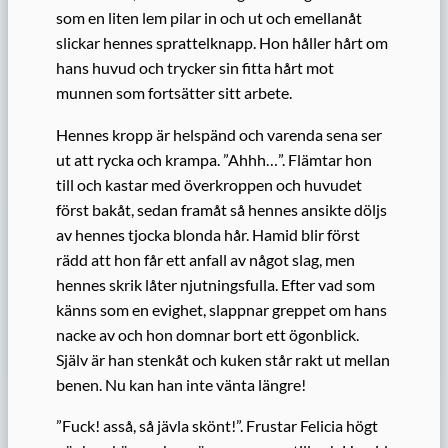
som en liten lem pilar in och ut och emellanåt
slickar hennes sprattelknapp. Hon håller hårt om
hans huvud och trycker sin fitta hårt mot
munnen som fortsätter sitt arbete.
Hennes kropp är helspänd och varenda sena ser
ut att rycka och krampa. ”Ahhh…”. Flämtar hon
till och kastar med överkroppen och huvudet
först bakåt, sedan framåt så hennes ansikte döljs
av hennes tjocka blonda hår. Hamid blir först
rädd att hon får ett anfall av något slag, men
hennes skrik låter njutningsfulla. Efter vad som
känns som en evighet, slappnar greppet om hans
nacke av och hon domnar bort ett ögonblick.
Själv är han stenkåt och kuken står rakt ut mellan
benen. Nu kan han inte vänta längre!
”Fuck! asså, så jävla skönt!”. Frustar Felicia högt