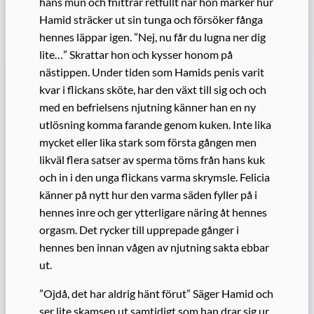
hans mun och fnittrar retfullt när hon märker hur
Hamid sträcker ut sin tunga och försöker fånga
hennes läppar igen. ”Nej, nu får du lugna ner dig
lite…” Skrattar hon och kysser honom på
nästippen. Under tiden som Hamids penis varit
kvar i flickans sköte, har den växt till sig och och
med en befrielsens njutning känner han en ny
utlösning komma farande genom kuken. Inte lika
mycket eller lika stark som första gången men
likväl flera satser av sperma töms från hans kuk
och in i den unga flickans varma skrymsle. Felicia
känner på nytt hur den varma säden fyller på i
hennes inre och ger ytterligare näring åt hennes
orgasm. Det rycker till upprepade gånger i
hennes ben innan vågen av njutning sakta ebbar
ut.
”Ojdå, det har aldrig hänt förut” Säger Hamid och
ser lite skamsen ut samtidigt som han drar sig ur