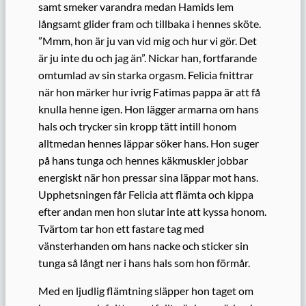
samt smeker varandra medan Hamids lem
långsamt glider fram och tillbaka i hennes sköte.
”Mmm, hon är ju van vid mig och hur vi gör. Det
är ju inte du och jag än”. Nickar han, fortfarande
omtumlad av sin starka orgasm. Felicia fnittrar
när hon märker hur ivrig Fatimas pappa är att få
knulla henne igen. Hon lägger armarna om hans
hals och trycker sin kropp tätt intill honom
alltmedan hennes läppar söker hans. Hon suger
på hans tunga och hennes käkmuskler jobbar
energiskt när hon pressar sina läppar mot hans.
Upphetsningen får Felicia att flämta och kippa
efter andan men hon slutar inte att kyssa honom.
Tvärtom tar hon ett fastare tag med
vänsterhanden om hans nacke och sticker sin
tunga så långt ner i hans hals som hon förmår.
Med en ljudlig flämtning släpper hon taget om