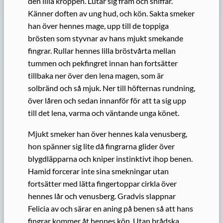
den lilla kroppen. Lutar sig fram och sniffar.
Känner doften av ung hud, och kön. Sakta smeker
han över hennes mage, upp till de toppiga
brösten som styvnar av hans mjukt smekande
fingrar. Rullar hennes lilla bröstvårta mellan
tummen och pekfingret innan han fortsätter
tillbaka ner över den lena magen, som är
solbränd och så mjuk. Ner till höfternas rundning,
över låren och sedan innanför för att ta sig upp
till det lena, varma och väntande unga könet.
Mjukt smeker han över hennes kala venusberg,
hon spänner sig lite då fingrarna glider över
blygdläpparna och kniper instinktivt ihop benen.
Hamid forcerar inte sina smekningar utan
fortsätter med lätta fingertoppar cirkla över
hennes lår och venusberg. Gradvis slappnar
Felicia av och särar en aning på benen så att hans
fingrar kommer åt hennes kön. Utan brådska