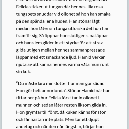
Felicia sticker ut tungan där hennes lilla rosa
tungspets snuddar vid ollonet så hon kan smaka
på den spända lena huden. Han stönar lågt
medan hon låter sin tunga utforska det hon har
framför sig. Så öppnar hon slutligen sina läppar
och hans lem glider in ett stycke för att strax
glida ut igen mellan hennes sammanpressade
läppar med ett smackande ljud. Hamid verkar
njuta av att känna hennes varma våta mun runt
sin kuk.
”Du måste lära min dotter hur man gör sådär.
Hon gör helt annorlunda”. Stönar Hamid när han
tittar ner på hur Felicia först tar in ollonet i
munnen och sedan låter resten liksom glida in.
Hon grymtar till först, då kuken känns för stor
och får nästan inte plats. Men tar ett djupt
andetag och när den når längst in, börjar hon