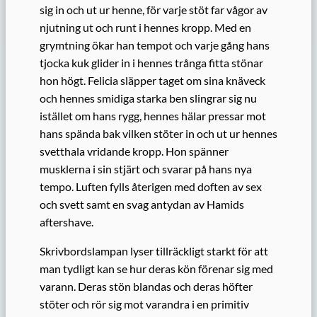
sig in och ut ur henne, för varje stöt far vågor av
njutning ut och runt i hennes kropp. Med en
grymtning ökar han tempot och varje gång hans
tjocka kuk glider in i hennes trånga fitta stönar
hon högt. Felicia släpper taget om sina knäveck
och hennes smidiga starka ben slingrar sig nu
istället om hans rygg, hennes hälar pressar mot
hans spända bak vilken stöter in och ut ur hennes
svetthala vridande kropp. Hon spänner
musklerna i sin stjärt och svarar på hans nya
tempo. Luften fylls återigen med doften av sex
och svett samt en svag antydan av Hamids
aftershave.
Skrivbordslampan lyser tillräckligt starkt för att
man tydligt kan se hur deras kön förenar sig med
varann. Deras stön blandas och deras höfter
stöter och rör sig mot varandra i en primitiv