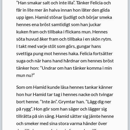
”Han smakar salt och inte illa”. Tänker Felicia och
får in lite mer än halva innan hon låter den glida
upp igen. Hamid stönar ljudligt och börjar smeka
hennes ena bröst samtidigt som han juckar
kuken fram och tillbaka i flickans mun. Hennes
söta huvud åker fram och tillbaka i en skön rytm.
I takt med varje stöt som görs, gungar hans
svettiga pung mot hennes haka. Felicia fortsätter
suga och när hans hand hårdnar om hennes bröst
tänker hon: ”Undrar om han tänker komma i min
mun nu?”
Som om Hamid kunde läsa hennes tankar känner
hon hur Hamid tar tag i hennes nacke och tvingar
bort henne. ”Inte än”. Grymtar han. ”Lägg dig ner
på rygg”. Hon gör som han säger och lägger sig
tillrätta på sin säng. Hamid sätter sig jämte henne
och smeker med sina stora varma händer över