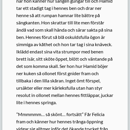
när hon känner hur sängen gungar till och Hamid
tar ett stadigt tag i hennes ben och drar ner
henne så att rumpan hamnar lite bättre på
sängkanten. Hon skrattar till lite men förstår
ändå vad som skall hända och särar sakta på sina
ben. Hennes förut så blå oskuldsfulla ögon är
simmiga av kåthet och hon tar tag i sina knäveck.
Iklädd endast sina vita strumpor med benen
brett isär, sitt sköte öppet, blött och väntande på
det som komma skall. Ser hon hur Hamid böjer
ner kuken så ollonet först gnider fram och
tillbaka i den lilla skåran. Inget ömt förspel,
ursäkter eller mer kärleksfulla utan han styr
resolut in ollonet mellan hennes fittläppar, juckar
lite i hennes springa.
”Mmmmmm… så skönt… fortsätt” Får Felicia
fram och känner hur hennes trånga öppning
vidgar sig alltmer inför det ökande trycket från