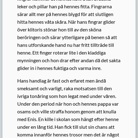
leker och pillar han på hennes fitta. Fingrarna
särar allt mer på hennes blygd för att slutligen
hitta hennes våta skåra. När hans fingrar glider
över klitoris stönar hon till av den sköna
beröringen och särar ytterligare på benen så att
hans utforskande hand nu har fritt tillträde till
henne. Ett finger roterar lite i den kladdiga
mynningen och hon drar efter andan då det sakta
glider in i hennes fuktiga och varma inre.
Hans handlag är fast och erfaret men ändå
smeksamt och varligt, raka motsatsen till den
ivriga tonåring som hon legat med under våren.
Under den period när hon och hennes pappa var
osams och ville straffa honom genom att knulla
med Enis. En kille i skolan som hängt efter henne
under en lång tid. Han fick till slut sin chans att
komma innanför hennes trosor men det är något