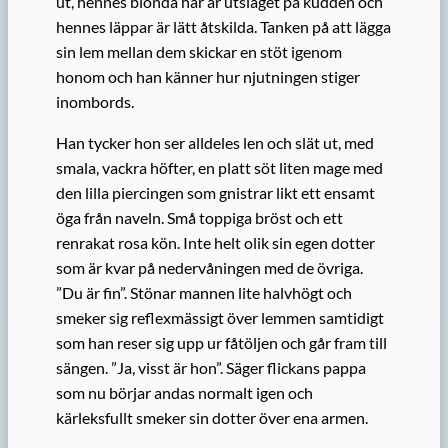
ut, hennes blonda hår är utslaget på kudden och
hennes läppar är lätt åtskilda. Tanken på att lägga
sin lem mellan dem skickar en stöt igenom
honom och han känner hur njutningen stiger
inombords.
Han tycker hon ser alldeles len och slät ut, med
smala, vackra höfter, en platt söt liten mage med
den lilla piercingen som gnistrar likt ett ensamt
öga från naveln. Små toppiga bröst och ett
renrakat rosa kön. Inte helt olik sin egen dotter
som är kvar på nedervåningen med de övriga.
”Du är fin”. Stönar mannen lite halvhögt och
smeker sig reflexmässigt över lemmen samtidigt
som han reser sig upp ur fåtöljen och går fram till
sängen. ”Ja, visst är hon”. Säger flickans pappa
som nu börjar andas normalt igen och
kärleksfullt smeker sin dotter över ena armen.