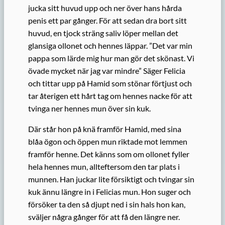
jucka sitt huvud upp och ner över hans hårda
penis ett par gånger. För att sedan dra bort sitt
huvud, en tjock sträng saliv löper mellan det
glansiga ollonet och hennes läppar. ”Det var min
pappa som lärde mig hur man gör det skönast. Vi
övade mycket när jag var mindre” Säger Felicia
och tittar upp på Hamid som stönar förtjust och
tar återigen ett hårt tag om hennes nacke för att
tvinga ner hennes mun över sin kuk.
Där står hon på knä framför Hamid, med sina
blåa ögon och öppen mun riktade mot lemmen
framför henne. Det känns som om ollonet fyller
hela hennes mun, allteftersom den tar plats i
munnen. Han juckar lite försiktigt och tvingar sin
kuk ännu längre in i Felicias mun. Hon suger och
försöker ta den så djupt ned i sin hals hon kan,
sväljer några gånger för att få den längre ner.