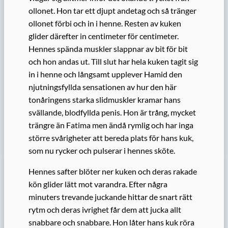
ollonet. Hon tar ett djupt andetag och så tränger
ollonet förbi och in i henne. Resten av kuken
glider därefter in centimeter för centimeter.
Hennes spända muskler slappnar av bit för bit
och hon andas ut. Till slut har hela kuken tagit sig
in i henne och långsamt upplever Hamid den
njutningsfyllda sensationen av hur den här
tonåringens starka slidmuskler kramar hans
svällande, blodfyllda penis. Hon är trång, mycket
trängre än Fatima men ändå rymlig och har inga
större svårigheter att bereda plats för hans kuk,
som nu rycker och pulserar i hennes sköte.
Hennes safter blöter ner kuken och deras rakade
kön glider lätt mot varandra. Efter några
minuters trevande juckande hittar de snart rätt
rytm och deras ivrighet får dem att jucka allt
snabbare och snabbare. Hon låter hans kuk röra