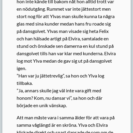
hon inte kände till bakom nåt hon alltid trott var
en nödutgång. Rummet var inte jättestort men
stort nog för att Ylvas man skulle kunna ta några
glas med sina kunder medan hans fru roade sig
på dansgolvet. Ylvas man visade sig heta Felix
och han hälsade artigt på Elvira, samtalade en
stund och önskade sen damerna en kul stund på
dansgolvet tills han var klar med kunderna. Elvira
log mot Ylva medan de gav sig ut på dansgolvet
igen.
”Han var ju jättetrevlig”, sa hon och Ylva log
tillbaka.
”Ja, annars skulle jag väl inte vara gift med
honom? Kom, nu dansar vi”, sa hon och där
började en unik vänskap.
Att man måste vara i samma ålder för att vara på
samma våglängd är en skröna. Ylva och Elvira
klickade direkt och snart dansade de som om de