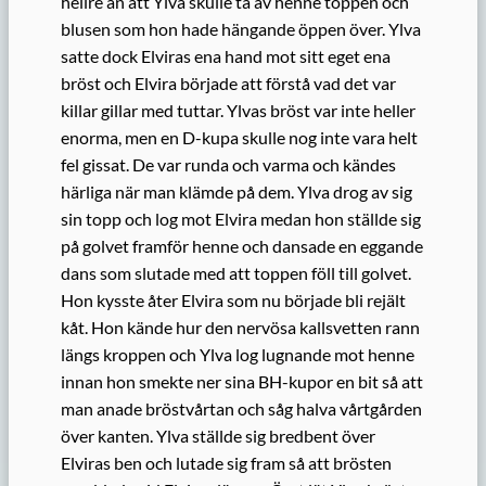
hellre än att Ylva skulle ta av henne toppen och
blusen som hon hade hängande öppen över. Ylva
satte dock Elviras ena hand mot sitt eget ena
bröst och Elvira började att förstå vad det var
killar gillar med tuttar. Ylvas bröst var inte heller
enorma, men en D-kupa skulle nog inte vara helt
fel gissat. De var runda och varma och kändes
härliga när man klämde på dem. Ylva drog av sig
sin topp och log mot Elvira medan hon ställde sig
på golvet framför henne och dansade en eggande
dans som slutade med att toppen föll till golvet.
Hon kysste åter Elvira som nu började bli rejält
kåt. Hon kände hur den nervösa kallsvetten rann
längs kroppen och Ylva log lugnande mot henne
innan hon smekte ner sina BH-kupor en bit så att
man anade bröstvårtan och såg halva vårtgården
över kanten. Ylva ställde sig bredbent över
Elviras ben och lutade sig fram så att brösten