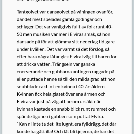
Tantgolvet var dansgolvet på våningen ovanför,
där det mest spelades gamla godingar och
schlager. Det var vanligtvis fullt av folk runt 40-
50 men musiken var mer i Elviras smak, så hon
dansade på för att glömma sitt nederlag tidigare
under kvällen. Det var varmt så det förslog, så
efter bara några låtar gick Elvira iväg till baren för
att dricka vatten. Trängseln var ganska
enerverande och gubbarna antingen raggade på
eller puttade henne så till den milda grad att hon
snubblade rakt in i en kvinna i 40-årsåldern.
Kvinnan fick hela glaset över ena ärmen och
Elvira var just på väg att be om ursäkt när
kvinnan kastade en snabb blick runt rummet och
spände ögonen i gubben som puttat Elvira.
”Kan ni inte ta det lite lugnt, era fylldrägg, det där
kunde ha gått illa! Och låt bli tjejerna, de har det