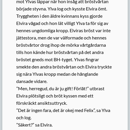
mot Ylvas läppar när hon insåg att bröstvårtan
började styvna. Ylva log och kysste Elvira ömt.
Tryggheten i den äldre kvinnans kyss gjorde
Elvira vågad och hon lät villigt Ylva ta för sig av
hennes ungdomliga kropp. Elviras bröst var inte
jättestora, men de var välformade och hennes
bröstvårtor drog ihop de mörka vårtgårdarna
tills hon kände hur bröstvårtan på det andra
bröstet gneds mot BH-tyget. Ylvas fingrar
smekte den andra bröstvårtan och Elvira tryckte
sig nära Ylvas kropp medan de hånglande
dansade vidare.
”Men, herregud, du är ju gift! Förlåt!” utbrast
Elvira plötsligt och bröt kyssen med ett
förskräckt ansiktsuttryck.
”Det är ingen fara, det är okej med Felix”, sa Ylva
och log.
”Säkert?” sa Elvira.