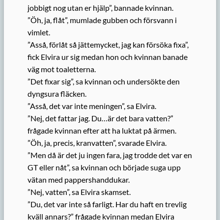
jobbigt nog utan er hjälp”, bannade kvinnan.
”Öh, ja, flåt”, mumlade gubben och försvann i
vimlet.
”Asså, förlåt så jättemycket, jag kan försöka fixa”,
fick Elvira ur sig medan hon och kvinnan banade
väg mot toaletterna.
”Det fixar sig”, sa kvinnan och undersökte den
dyngsura fläcken.
”Asså, det var inte meningen”, sa Elvira.
”Nej, det fattar jag. Du…är det bara vatten?”
frågade kvinnan efter att ha luktat på ärmen.
”Öh, ja, precis, kranvatten”, svarade Elvira.
”Men då är det ju ingen fara, jag trodde det var en
GT eller nåt”, sa kvinnan och började suga upp
vätan med pappershanddukar.
”Nej, vatten”, sa Elvira skamset.
”Du, det var inte så farligt. Har du haft en trevlig
kväll annars?” frågade kvinnan medan Elvira