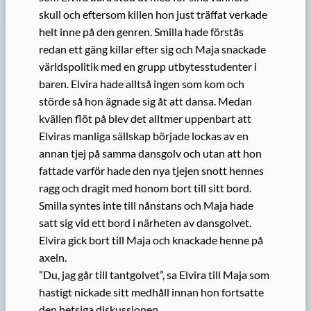
skull och eftersom killen hon just träffat verkade
helt inne på den genren. Smilla hade förstås
redan ett gäng killar efter sig och Maja snackade
världspolitik med en grupp utbytesstudenter i
baren. Elvira hade alltså ingen som kom och
störde så hon ägnade sig åt att dansa. Medan
kvällen flöt på blev det alltmer uppenbart att
Elviras manliga sällskap började lockas av en
annan tjej på samma dansgolv och utan att hon
fattade varför hade den nya tjejen snott hennes
ragg och dragit med honom bort till sitt bord.
Smilla syntes inte till nånstans och Maja hade
satt sig vid ett bord i närheten av dansgolvet.
Elvira gick bort till Maja och knackade henne på
axeln.
”Du, jag går till tantgolvet”, sa Elvira till Maja som
hastigt nickade sitt medhåll innan hon fortsatte
den hetsiga diskussionen.