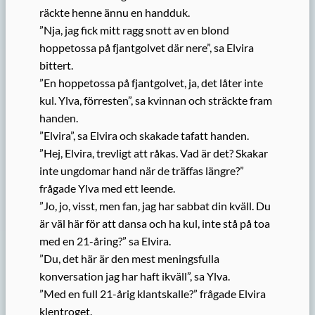
räckte henne ännu en handduk.
”Nja, jag fick mitt ragg snott av en blond
hoppetossa på fjantgolvet där nere”, sa Elvira
bittert.
”En hoppetossa på fjantgolvet, ja, det låter inte
kul. Ylva, förresten”, sa kvinnan och sträckte fram
handen.
”Elvira”, sa Elvira och skakade tafatt handen.
”Hej, Elvira, trevligt att råkas. Vad är det? Skakar
inte ungdomar hand när de träffas längre?”
frågade Ylva med ett leende.
”Jo, jo, visst, men fan, jag har sabbat din kväll. Du
är väl här för att dansa och ha kul, inte stå på toa
med en 21-åring?” sa Elvira.
”Du, det här är den mest meningsfulla
konversation jag har haft ikväll”, sa Ylva.
”Med en full 21-årig klantskalle?” frågade Elvira
klentroget.