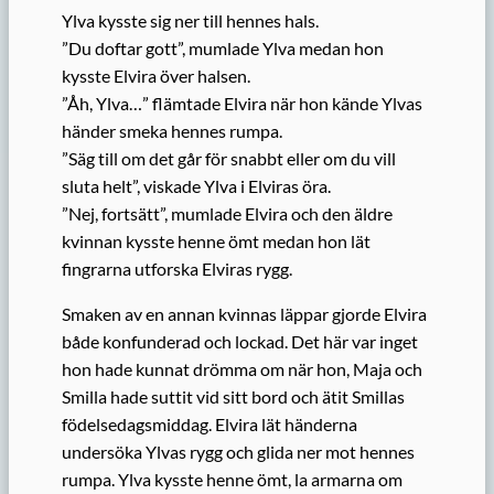
Ylva kysste sig ner till hennes hals.
”Du doftar gott”, mumlade Ylva medan hon
kysste Elvira över halsen.
”Åh, Ylva…” flämtade Elvira när hon kände Ylvas
händer smeka hennes rumpa.
”Säg till om det går för snabbt eller om du vill
sluta helt”, viskade Ylva i Elviras öra.
”Nej, fortsätt”, mumlade Elvira och den äldre
kvinnan kysste henne ömt medan hon lät
fingrarna utforska Elviras rygg.
Smaken av en annan kvinnas läppar gjorde Elvira
både konfunderad och lockad. Det här var inget
hon hade kunnat drömma om när hon, Maja och
Smilla hade suttit vid sitt bord och ätit Smillas
födelsedagsmiddag. Elvira lät händerna
undersöka Ylvas rygg och glida ner mot hennes
rumpa. Ylva kysste henne ömt, la armarna om