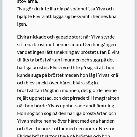
stövlarna.
”Nu gör du inte illa dig på spännet”, sa Ylva och
hjälpte Elvira att lägga sig bekvämt i hennes knä
igen.
Elvira nickade och gapade stort när Ylva styrde
sitt ena bröst mot hennes mun. Den här gången
var det ingen lätt smekning av bröstet utan Elvira
tilläts ta bröstvårtan i munnen och suga på det
härliga bröstet. Elvira vred lite på sig så att hon
kunde suga på bröstet medan hon låg i Ylvas knä
och blev smekt över håret. Elvira sög in
bröstvårtan långt in i munnen, det gjorde henne
rejält upphetsad, och det pirrade till i magtrakten
när hon hörde Ylvas upphetsade andhämtning.
Hon sög och sög på den härliga bröstvårtan och
Ylva smekte henne över håret med ena handen
och över hennes tuttar med den andra. Nu stod
Elviras bröstvårtor styva på brösten och hon