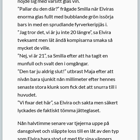
nöjde sig med varsitt glas vin.
”Pallar du den där?” frågade Smilla när Elviras
enorma glas fullt med bubblande grön issörja
bars in med en sprudlande fyrverkeripjäs i.
”Jag tror det, vi är ju inte 20 längre”, sa Elvira
tveksamt men lät ändå kompisarna smaka så
mycket de ville.
”Nej, vi är 21”, sa Smilla efter att ha tagit en
munfull och svalt den i omgångar.
”Den tar ju aldrig slut!” utbrast Maja efter att
nivån bara sjunkit nån millimeter efter hennes
senaste stora klunk som fick det att snurra till i
huvudet.
”Vi fixar det här”, sa Elvira och sakta men säkert
lyckades de faktiskt tömma jätteglaset.
Nån halvtimme senare var tjejerna uppe på
dansgolvet och släppte loss till en låt av den typ
som Elvira bara stod ut med för sina vänners