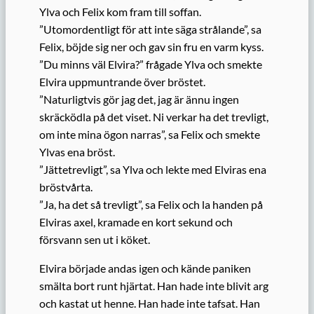
Ylva och Felix kom fram till soffan.
”Utomordentligt för att inte säga strålande”, sa
Felix, böjde sig ner och gav sin fru en varm kyss.
”Du minns väl Elvira?” frågade Ylva och smekte
Elvira uppmuntrande över bröstet.
”Naturligtvis gör jag det, jag är ännu ingen
skräcködla på det viset. Ni verkar ha det trevligt,
om inte mina ögon narras”, sa Felix och smekte
Ylvas ena bröst.
”Jättetrevligt”, sa Ylva och lekte med Elviras ena
bröstvårta.
”Ja, ha det så trevligt”, sa Felix och la handen på
Elviras axel, kramade en kort sekund och
försvann sen ut i köket.
Elvira började andas igen och kände paniken
smälta bort runt hjärtat. Han hade inte blivit arg
och kastat ut henne. Han hade inte tafsat. Han