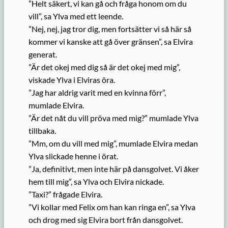
”Helt säkert, vi kan gå och fråga honom om du
vill”, sa Ylva med ett leende.
”Nej, nej, jag tror dig, men fortsätter vi så här så
kommer vi kanske att gå över gränsen”, sa Elvira
generat.
”Är det okej med dig så är det okej med mig”,
viskade Ylva i Elviras öra.
”Jag har aldrig varit med en kvinna förr”,
mumlade Elvira.
”Är det nåt du vill pröva med mig?” mumlade Ylva
tillbaka.
”Mm, om du vill med mig”, mumlade Elvira medan
Ylva slickade henne i örat.
”Ja, definitivt, men inte här på dansgolvet. Vi åker
hem till mig”, sa Ylva och Elvira nickade.
”Taxi?” frågade Elvira.
”Vi kollar med Felix om han kan ringa en”, sa Ylva
och drog med sig Elvira bort från dansgolvet.