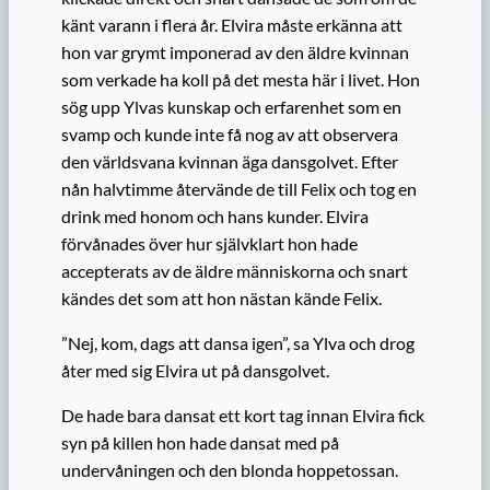
känt varann i flera år. Elvira måste erkänna att
hon var grymt imponerad av den äldre kvinnan
som verkade ha koll på det mesta här i livet. Hon
sög upp Ylvas kunskap och erfarenhet som en
svamp och kunde inte få nog av att observera
den världsvana kvinnan äga dansgolvet. Efter
nån halvtimme återvände de till Felix och tog en
drink med honom och hans kunder. Elvira
förvånades över hur självklart hon hade
accepterats av de äldre människorna och snart
kändes det som att hon nästan kände Felix.
”Nej, kom, dags att dansa igen”, sa Ylva och drog
åter med sig Elvira ut på dansgolvet.
De hade bara dansat ett kort tag innan Elvira fick
syn på killen hon hade dansat med på
undervåningen och den blonda hoppetossan.