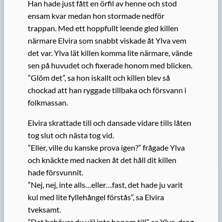
Han hade just fått en örfil av henne och stod
ensam kvar medan hon stormade nedför
trappan. Med ett hoppfullt leende gled killen
närmare Elvira som snabbt viskade åt Ylva vem
det var. Ylva lät killen komma lite närmare, vände
sen på huvudet och fixerade honom med blicken.
”Glöm det”, sa hon iskallt och killen blev så
chockad att han ryggade tillbaka och försvann i
folkmassan.
Elvira skrattade till och dansade vidare tills låten
tog slut och nästa tog vid.
”Eller, ville du kanske prova igen?” frågade Ylva
och knäckte med nacken åt det håll dit killen
hade försvunnit.
”Nej, nej, inte alls…eller…fast, det hade ju varit
kul med lite fyllehångel förstås”, sa Elvira
tveksamt.
”Det behöver du väl inte honom till”, sa Ylva, drog