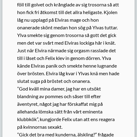
föll till golvet och krånglade av sig trosorna så att
hon fick fri åtkomst till det allra heligaste. Kjolen
låg nu upplagd på Elviras mage och hon
onanerade skönt medan hon sög på Ylvas tuttar.
Ylva smekte sig genom trosorna så gott det gick
men det var svårt med Elviras lockiga hår i knät.
Just när Elvira närmade sig orgasm rasslade det
till i låset och Felix klev in genom dörren. Ylva
kände Elviras panik och smekte henne lugnande
över brösten. Elvira låg kvar i Ylvas knä men hade
slutat suga på bröstet och onanera.
”God kväll mina damer, jag har en utsökt
blandning av pommes och såser till efter
äventyret, något jag har förskaffat mig på
allehanda lömska sätt från vårt eminenta
klubbkök”, kungjorde Felix utan att ens reagera
på kvinnornas sexakt.
”Gick det bra med kunderna, älskling?” frågade