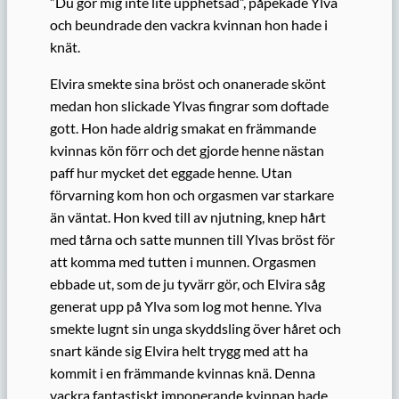
”Du gör mig inte lite upphetsad”, påpekade Ylva
och beundrade den vackra kvinnan hon hade i
knät.
Elvira smekte sina bröst och onanerade skönt
medan hon slickade Ylvas fingrar som doftade
gott. Hon hade aldrig smakat en främmande
kvinnas kön förr och det gjorde henne nästan
paff hur mycket det eggade henne. Utan
förvarning kom hon och orgasmen var starkare
än väntat. Hon kved till av njutning, knep hårt
med tårna och satte munnen till Ylvas bröst för
att komma med tutten i munnen. Orgasmen
ebbade ut, som de ju tyvärr gör, och Elvira såg
generat upp på Ylva som log mot henne. Ylva
smekte lugnt sin unga skyddsling över håret och
snart kände sig Elvira helt trygg med att ha
kommit i en främmande kvinnas knä. Denna
vackra fantastiskt imponerande kvinnan hade