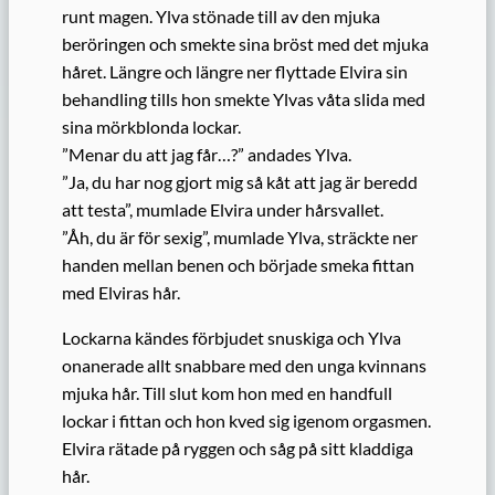
runt magen. Ylva stönade till av den mjuka
beröringen och smekte sina bröst med det mjuka
håret. Längre och längre ner flyttade Elvira sin
behandling tills hon smekte Ylvas våta slida med
sina mörkblonda lockar.
”Menar du att jag får…?” andades Ylva.
”Ja, du har nog gjort mig så kåt att jag är beredd
att testa”, mumlade Elvira under hårsvallet.
”Åh, du är för sexig”, mumlade Ylva, sträckte ner
handen mellan benen och började smeka fittan
med Elviras hår.
Lockarna kändes förbjudet snuskiga och Ylva
onanerade allt snabbare med den unga kvinnans
mjuka hår. Till slut kom hon med en handfull
lockar i fittan och hon kved sig igenom orgasmen.
Elvira rätade på ryggen och såg på sitt kladdiga
hår.