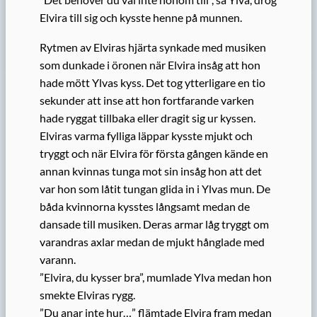
Elvira till sig och kysste henne på munnen.
Rytmen av Elviras hjärta synkade med musiken
som dunkade i öronen när Elvira insåg att hon
hade mött Ylvas kyss. Det tog ytterligare en tio
sekunder att inse att hon fortfarande varken
hade ryggat tillbaka eller dragit sig ur kyssen.
Elviras varma fylliga läppar kysste mjukt och
tryggt och när Elvira för första gången kände en
annan kvinnas tunga mot sin insåg hon att det
var hon som låtit tungan glida in i Ylvas mun. De
båda kvinnorna kysstes långsamt medan de
dansade till musiken. Deras armar låg tryggt om
varandras axlar medan de mjukt hånglade med
varann.
”Elvira, du kysser bra”, mumlade Ylva medan hon
smekte Elviras rygg.
”Du anar inte hur…” flämtade Elvira fram medan