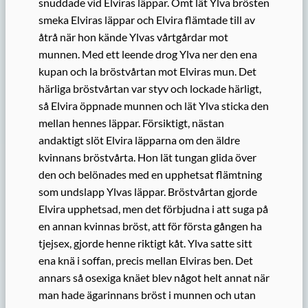
snuddade vid Elviras läppar. Ömt lät Ylva brösten
smeka Elviras läppar och Elvira flämtade till av
åtrå när hon kände Ylvas vårtgårdar mot
munnen. Med ett leende drog Ylva ner den ena
kupan och la bröstvårtan mot Elviras mun. Det
härliga bröstvårtan var styv och lockade härligt,
så Elvira öppnade munnen och lät Ylva sticka den
mellan hennes läppar. Försiktigt, nästan
andaktigt slöt Elvira läpparna om den äldre
kvinnans bröstvårta. Hon lät tungan glida över
den och belönades med en upphetsat flämtning
som undslapp Ylvas läppar. Bröstvårtan gjorde
Elvira upphetsad, men det förbjudna i att suga på
en annan kvinnas bröst, att för första gången ha
tjejsex, gjorde henne riktigt kåt. Ylva satte sitt
ena knä i soffan, precis mellan Elviras ben. Det
annars så osexiga knäet blev något helt annat när
man hade ägarinnans bröst i munnen och utan