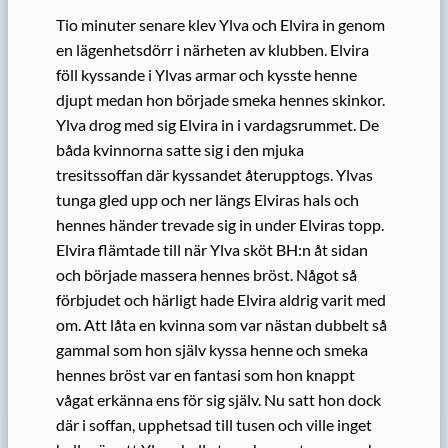
Tio minuter senare klev Ylva och Elvira in genom
en lägenhetsdörr i närheten av klubben. Elvira
föll kyssande i Ylvas armar och kysste henne
djupt medan hon började smeka hennes skinkor.
Ylva drog med sig Elvira in i vardagsrummet. De
båda kvinnorna satte sig i den mjuka
tresitssoffan där kyssandet återupptogs. Ylvas
tunga gled upp och ner längs Elviras hals och
hennes händer trevade sig in under Elviras topp.
Elvira flämtade till när Ylva sköt BH:n åt sidan
och började massera hennes bröst. Något så
förbjudet och härligt hade Elvira aldrig varit med
om. Att låta en kvinna som var nästan dubbelt så
gammal som hon själv kyssa henne och smeka
hennes bröst var en fantasi som hon knappt
vågat erkänna ens för sig själv. Nu satt hon dock
där i soffan, upphetsad till tusen och ville inget