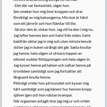
-Det där var fantastiskt, säger hon.
Sen smeker hon mig över kroppen och drar
försiktigt av mig kalsongerna. Min kuk är hård
som ett järnrör och hon flämtar till lite.
-Så stor den är, viskar hon. Jag vill ha den i mig nu.
Jag lyfter hennes ben och halvt från sidan, halvt
bakifrån siktar jag in mig och utan minsta besvär
stöter jag in kuken så långt det går. Sakta knullar
jag henne. hela vägen ut så bara toppen av
ollonet nuddar fittöppningen och hela vägen in.
Jag kysser henne på halsen och nafsar henne på
örsnibben samtidigt som jag fortsätter att
långsamt knulla henne.
Plötsligt vrider hon på huvudet och kysser mig
hårt samtidigt som jag känenr hur hennes kropp
själver igen och hon nästan krampar.
När orgasmen avtagit drar jag mig ur och vrider
runt henne så hennes rumpa kommer precis vid