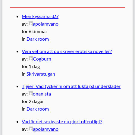
Men kyssarna då?
av:
apolamvano
för 6 timmar
in
Dark room
Vem vet om att du skriver erotiska noveller?
av:
Cogburn
för 1 dag
in
Skrivarstugan
Tjejer: Vad tycker ni om att lukta på underkläder
av:
onanista
för 2 dagar
in
Dark room
Vad är det sexigaste du gjort offentligt?
av:
apolamvano