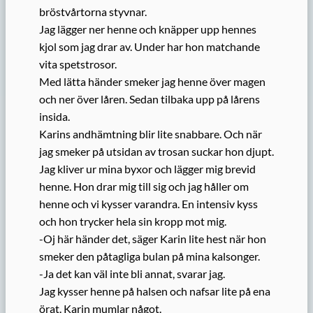
bröstvårtorna styvnar.
Jag lägger ner henne och knäpper upp hennes
kjol som jag drar av. Under har hon matchande
vita spetstrosor.
Med lätta händer smeker jag henne över magen
och ner över låren. Sedan tilbaka upp på lårens
insida.
Karins andhämtning blir lite snabbare. Och när
jag smeker på utsidan av trosan suckar hon djupt.
Jag kliver ur mina byxor och lägger mig brevid
henne. Hon drar mig till sig och jag håller om
henne och vi kysser varandra. En intensiv kyss
och hon trycker hela sin kropp mot mig.
-Oj här händer det, säger Karin lite hest när hon
smeker den påtagliga bulan på mina kalsonger.
-Ja det kan väl inte bli annat, svarar jag.
Jag kysser henne på halsen och nafsar lite på ena
örat. Karin mumlar något.