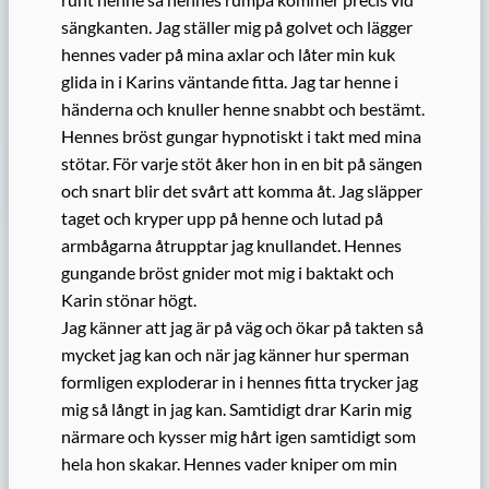
sängkanten. Jag ställer mig på golvet och lägger
hennes vader på mina axlar och låter min kuk
glida in i Karins väntande fitta. Jag tar henne i
händerna och knuller henne snabbt och bestämt.
Hennes bröst gungar hypnotiskt i takt med mina
stötar. För varje stöt åker hon in en bit på sängen
och snart blir det svårt att komma åt. Jag släpper
taget och kryper upp på henne och lutad på
armbågarna åtrupptar jag knullandet. Hennes
gungande bröst gnider mot mig i baktakt och
Karin stönar högt.
Jag känner att jag är på väg och ökar på takten så
mycket jag kan och när jag känner hur sperman
formligen exploderar in i hennes fitta trycker jag
mig så långt in jag kan. Samtidigt drar Karin mig
närmare och kysser mig hårt igen samtidigt som
hela hon skakar. Hennes vader kniper om min