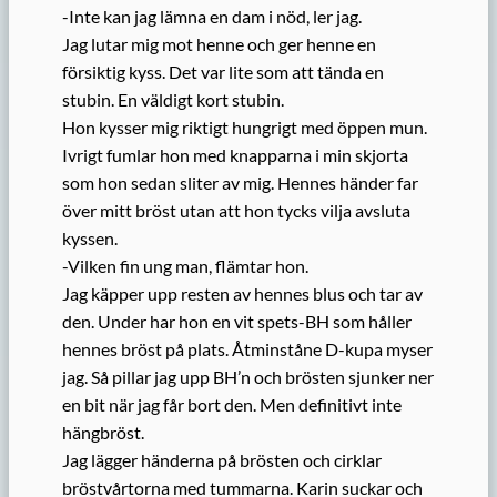
-Inte kan jag lämna en dam i nöd, ler jag.
Jag lutar mig mot henne och ger henne en
försiktig kyss. Det var lite som att tända en
stubin. En väldigt kort stubin.
Hon kysser mig riktigt hungrigt med öppen mun.
Ivrigt fumlar hon med knapparna i min skjorta
som hon sedan sliter av mig. Hennes händer far
över mitt bröst utan att hon tycks vilja avsluta
kyssen.
-Vilken fin ung man, flämtar hon.
Jag käpper upp resten av hennes blus och tar av
den. Under har hon en vit spets-BH som håller
hennes bröst på plats. Åtminståne D-kupa myser
jag. Så pillar jag upp BH’n och brösten sjunker ner
en bit när jag får bort den. Men definitivt inte
hängbröst.
Jag lägger händerna på brösten och cirklar
bröstvårtorna med tummarna. Karin suckar och