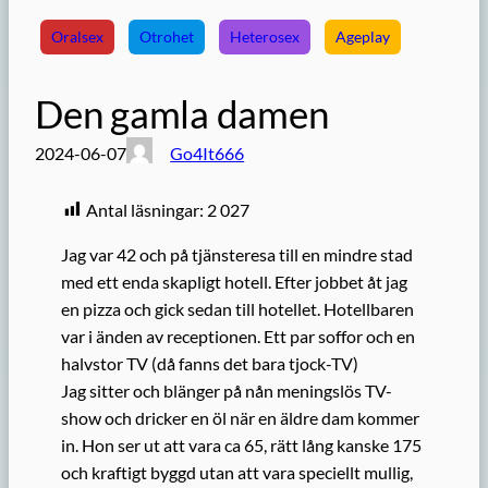
Oralsex
Otrohet
Heterosex
Ageplay
Den gamla damen
2024-06-07
Go4It666
Antal läsningar:
2 027
Jag var 42 och på tjänsteresa till en mindre stad
med ett enda skapligt hotell. Efter jobbet åt jag
en pizza och gick sedan till hotellet. Hotellbaren
var i änden av receptionen. Ett par soffor och en
halvstor TV (då fanns det bara tjock-TV)
Jag sitter och blänger på nån meningslös TV-
show och dricker en öl när en äldre dam kommer
in. Hon ser ut att vara ca 65, rätt lång kanske 175
och kraftigt byggd utan att vara speciellt mullig,