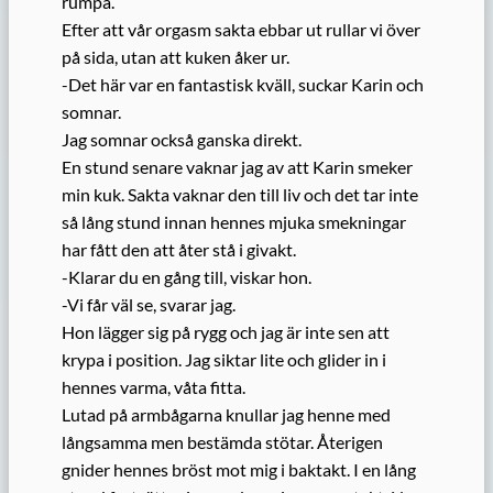
rumpa.
Efter att vår orgasm sakta ebbar ut rullar vi över
på sida, utan att kuken åker ur.
-Det här var en fantastisk kväll, suckar Karin och
somnar.
Jag somnar också ganska direkt.
En stund senare vaknar jag av att Karin smeker
min kuk. Sakta vaknar den till liv och det tar inte
så lång stund innan hennes mjuka smekningar
har fått den att åter stå i givakt.
-Klarar du en gång till, viskar hon.
-Vi får väl se, svarar jag.
Hon lägger sig på rygg och jag är inte sen att
krypa i position. Jag siktar lite och glider in i
hennes varma, våta fitta.
Lutad på armbågarna knullar jag henne med
långsamma men bestämda stötar. Återigen
gnider hennes bröst mot mig i baktakt. I en lång