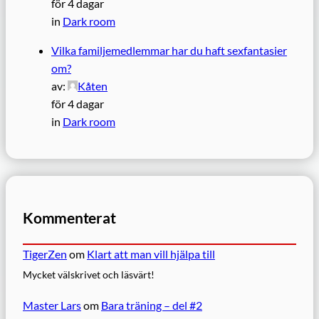
för 4 dagar
in
Dark room
Vilka familjemedlemmar har du haft sexfantasier
om?
av:
Kåten
för 4 dagar
in
Dark room
Kommenterat
TigerZen
om
Klart att man vill hjälpa till
Mycket välskrivet och läsvärt!
Master Lars
om
Bara träning – del #2