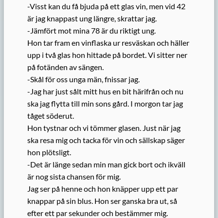
-Visst kan du få bjuda på ett glas vin, men vid 42
är jag knappast ung längre, skrattar jag.
-Jämfört mot mina 78 är du riktigt ung.
Hon tar fram en vinflaska ur resväskan och häller
upp i två glas hon hittade på bordet. Vi sitter ner
på fotänden av sängen.
-Skål för oss unga män, fnissar jag.
-Jag har just sålt mitt hus en bit härifrån och nu
ska jag flytta till min sons gård. I morgon tar jag
tåget söderut.
Hon tystnar och vi tömmer glasen. Just när jag
ska resa mig och tacka för vin och sällskap säger
hon plötsligt.
-Det är länge sedan min man gick bort och ikväll
är nog sista chansen för mig.
Jag ser på henne och hon knäpper upp ett par
knappar på sin blus. Hon ser ganska bra ut, så
efter ett par sekunder och bestämmer mig.