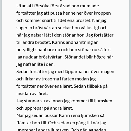
Utan att försöka förstå vad hon mumlade
fortsätter jag att pussa henne ner över kroppen
och kommer snart till det ena bröstet. När jag
suger in bröstvårtan suckar hon vällustigt och
när jag nafsar lätt i den stönar hon. Jag fortsätter
till andra bröstet. Karins andhämtning är
betydligt snabbare nu och hon stönar nu så fort
jag nuddar bröstvårtan. Stönandet blir högre när
jag nafsar lite i den.
Sedan forsätter jag med läpparna ner över magen
och lirkar av trosorna i farten medan jag
fortsätter ner över ena låret. Sedan tillbaka på
insidan av låret.
Jag stannar strax innan jag kommer till ljumsken
och upprepar på andra låret.
När jag sedan pussar Karin i ena ljumsken så
flämtar hon till. Och sedan en gång till när jag
upprepar i andra ljumsken. Och när jag sedan