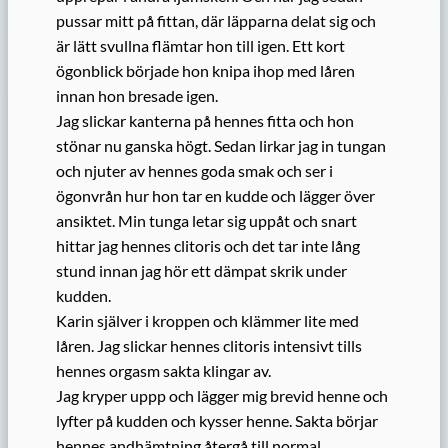
pussar mitt på fittan, där läpparna delat sig och
är lätt svullna flämtar hon till igen. Ett kort
ögonblick började hon knipa ihop med låren
innan hon bresade igen.
Jag slickar kanterna på hennes fitta och hon
stönar nu ganska högt. Sedan lirkar jag in tungan
och njuter av hennes goda smak och ser i
ögonvrån hur hon tar en kudde och lägger över
ansiktet. Min tunga letar sig uppåt och snart
hittar jag hennes clitoris och det tar inte lång
stund innan jag hör ett dämpat skrik under
kudden.
Karin själver i kroppen och klämmer lite med
låren. Jag slickar hennes clitoris intensivt tills
hennes orgasm sakta klingar av.
Jag kryper uppp och lägger mig brevid henne och
lyfter på kudden och kysser henne. Sakta börjar
hennes andhämtning återgå till normal.