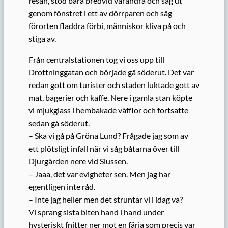
resan, stod bara bredvid varandra och såg ut
genom fönstret i ett av dörrparen och såg
förorten fladdra förbi, människor kliva på och
stiga av.
Från centralstationen tog vi oss upp till
Drottninggatan och började gå söderut. Det var
redan gott om turister och staden luktade gott av
mat, bagerier och kaffe. Nere i gamla stan köpte
vi mjukglass i hembakade våfflor och fortsatte
sedan gå söderut.
– Ska vi gå på Gröna Lund? Frågade jag som av
ett plötsligt infall när vi såg båtarna över till
Djurgården nere vid Slussen.
– Jaaa, det var evigheter sen. Men jag har
egentligen inte råd.
– Inte jag heller men det struntar vi i idag va?
Vi sprang sista biten hand i hand under
hysteriskt fnitter ner mot en färja som precis var