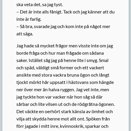
ska veta det, sa jag tyst.
– Det är inte alls fånigt. Tack och jag känner att du
inte är farlig.
– Så bra, svarade jag och kom inte på något mer
att säga.
Jag hade så mycket frågor men visste inte om jag
borde fråga och hur man frågade om sådana
saker. Istället såg jag på henne lite i smyg. Smal
och späd, väldigt små former och ett vackert
ansikte med stora vackra bruna ögon och långt
tjockt mörkt hår uppsatt i hästsvans som hängde
ner över mer än halva ryggen. Jag vet inte, men
jag tyckte hon var vacker när hon såg så där
sårbar och lite vilsen ut och de rödgråtna ögonen.
Det väckte en oerhört stark känsla av ömhet och
vilja att skydda henne mot allt ont. Spöken från
förr jagade i mitt inre, kvinnoskrik, sparkar och