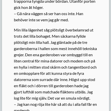
trapporna tyngda under bördan. Utanför porten
gick hon åt höger.
– Gå nära väggen så ser han oss inte. Han
behöver inte se vem jag går med.
Min lilla lägenhet såg plötsligt överbelamrad ut
trots det lilla bohaget. Men säckarna fyllde
plötsligt min lilla hall. Jag gläntade på de tre
garderoberna i hallen som mest innehöll tekniska
grejer. Den ena garderoben var ombyggd till en
liten central för mina datorer och modem och på
en hylla i mitten stod skärm och tangentbord och
en omkopplare för att kunna styra de fyra
datorerna som surrade där inne. Högst upp stod
en fläkt och i dörren till garderoben hade jag
gjort lufthål som matchade fläktens utblås. Jag
log lite för mig själv. Det var en smula nördigt.
– Jag kan nog röja lite här så att du i alla fall får en
garderob.