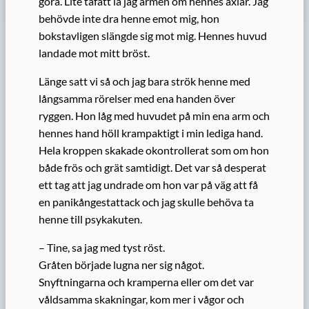
göra. Lite tafatt la jag armen om hennes axlar. Jag
behövde inte dra henne emot mig, hon
bokstavligen slängde sig mot mig. Hennes huvud
landade mot mitt bröst.
Länge satt vi så och jag bara strök henne med
långsamma rörelser med ena handen över
ryggen. Hon låg med huvudet på min ena arm och
hennes hand höll krampaktigt i min lediga hand.
Hela kroppen skakade okontrollerat som om hon
både frös och grät samtidigt. Det var så desperat
ett tag att jag undrade om hon var på väg att få
en panikångestattack och jag skulle behöva ta
henne till psykakuten.
– Tine, sa jag med tyst röst.
Gråten började lugna ner sig något.
Snyftningarna och kramperna eller om det var
våldsamma skakningar, kom mer i vågor och