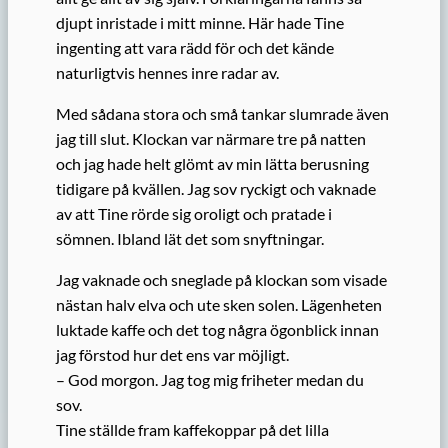
djupt inristade i mitt minne. Här hade Tine
ingenting att vara rädd för och det kände
naturligtvis hennes inre radar av.
Med sådana stora och små tankar slumrade även
jag till slut. Klockan var närmare tre på natten
och jag hade helt glömt av min lätta berusning
tidigare på kvällen. Jag sov ryckigt och vaknade
av att Tine rörde sig oroligt och pratade i
sömnen. Ibland lät det som snyftningar.
Jag vaknade och sneglade på klockan som visade
nästan halv elva och ute sken solen. Lägenheten
luktade kaffe och det tog några ögonblick innan
jag förstod hur det ens var möjligt.
– God morgon. Jag tog mig friheter medan du
sov.
Tine ställde fram kaffekoppar på det lilla