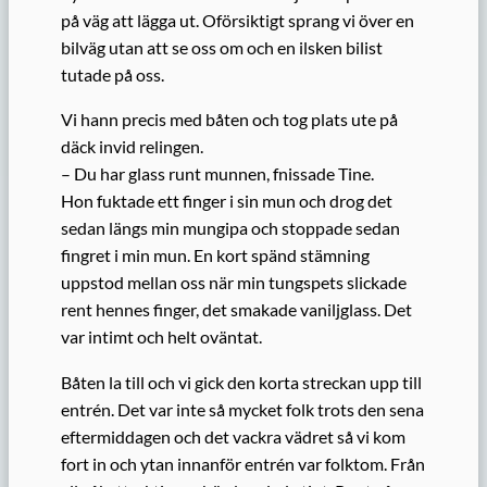
på väg att lägga ut. Oförsiktigt sprang vi över en
bilväg utan att se oss om och en ilsken bilist
tutade på oss.
Vi hann precis med båten och tog plats ute på
däck invid relingen.
– Du har glass runt munnen, fnissade Tine.
Hon fuktade ett finger i sin mun och drog det
sedan längs min mungipa och stoppade sedan
fingret i min mun. En kort spänd stämning
uppstod mellan oss när min tungspets slickade
rent hennes finger, det smakade vaniljglass. Det
var intimt och helt oväntat.
Båten la till och vi gick den korta streckan upp till
entrén. Det var inte så mycket folk trots den sena
eftermiddagen och det vackra vädret så vi kom
fort in och ytan innanför entrén var folktom. Från