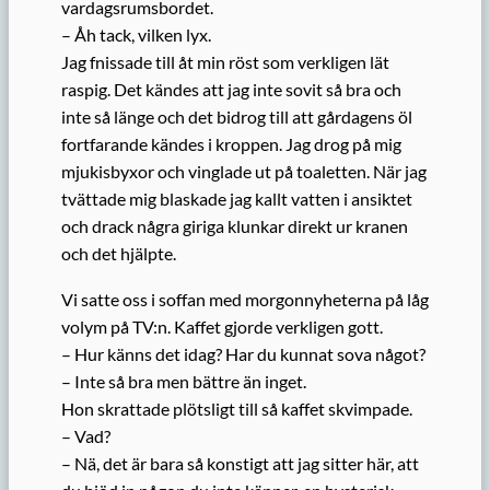
vardagsrumsbordet.
– Åh tack, vilken lyx.
Jag fnissade till åt min röst som verkligen lät
raspig. Det kändes att jag inte sovit så bra och
inte så länge och det bidrog till att gårdagens öl
fortfarande kändes i kroppen. Jag drog på mig
mjukisbyxor och vinglade ut på toaletten. När jag
tvättade mig blaskade jag kallt vatten i ansiktet
och drack några giriga klunkar direkt ur kranen
och det hjälpte.
Vi satte oss i soffan med morgonnyheterna på låg
volym på TV:n. Kaffet gjorde verkligen gott.
– Hur känns det idag? Har du kunnat sova något?
– Inte så bra men bättre än inget.
Hon skrattade plötsligt till så kaffet skvimpade.
– Vad?
– Nä, det är bara så konstigt att jag sitter här, att