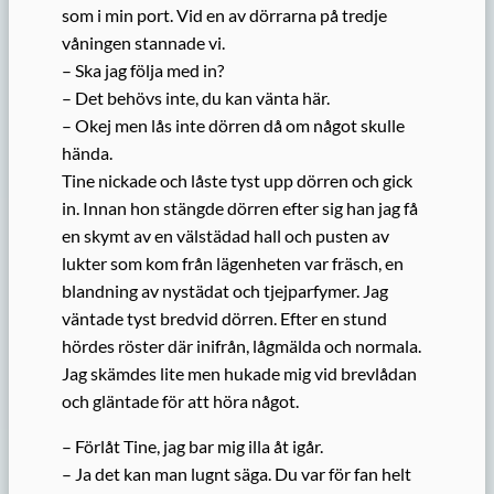
som i min port. Vid en av dörrarna på tredje
våningen stannade vi.
– Ska jag följa med in?
– Det behövs inte, du kan vänta här.
– Okej men lås inte dörren då om något skulle
hända.
Tine nickade och låste tyst upp dörren och gick
in. Innan hon stängde dörren efter sig han jag få
en skymt av en välstädad hall och pusten av
lukter som kom från lägenheten var fräsch, en
blandning av nystädat och tjejparfymer. Jag
väntade tyst bredvid dörren. Efter en stund
hördes röster där inifrån, lågmälda och normala.
Jag skämdes lite men hukade mig vid brevlådan
och gläntade för att höra något.
– Förlåt Tine, jag bar mig illa åt igår.
– Ja det kan man lugnt säga. Du var för fan helt