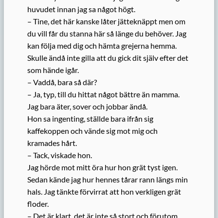
huvudet innan jag sa något högt.
– Tine, det här kanske låter jätteknäppt men om
du vill får du stanna här så länge du behöver. Jag
kan följa med dig och hämta grejerna hemma.
Skulle ändå inte gilla att du gick dit själv efter det
som hände igår.
– Vaddå, bara så där?
– Ja, typ, till du hittat något bättre än mamma.
Jag bara äter, sover och jobbar ändå.
Hon sa ingenting, ställde bara ifrån sig
kaffekoppen och vände sig mot mig och
kramades hårt.
– Tack, viskade hon.
Jag hörde mot mitt öra hur hon grät tyst igen.
Sedan kände jag hur hennes tårar rann längs min
hals. Jag tänkte förvirrat att hon verkligen grät
floder.
– Det är klart, det är inte så stort och förutom