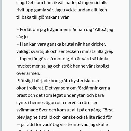
slag. Det som hänt ikväll hade på ingen tid alls
rivit upp gamla sår. Jag tryckte undan allt igen
tillbaka till glömskans vrår.
– Förlåt om jag frågar men slår han dig? Alltså jag
såg ju.
– Han kan vara ganska brutal när han dricker,
väldigt svartsjuk och ser tecken i minsta lilla grej.
– Ingen får göra så mot dig, du är värd så himla
mycket mer, sa jag och strök henne vänskapligt
över armen.
Plötsligt började hon gråta hysteriskt och
okontrollerat. Det var som om fördämningarna
brast och det som legat under ytan och bara
synts i hennes ögon och nervösa rörelser
svämmade över och kom ut allt på en gång. Först
blev jag helt ställd och kanske också lite rädd för
— ja rädd för vad? Jag visste inte vad jag skulle