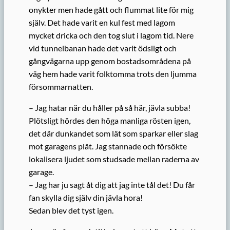
onykter men hade gått och flummat lite för mig
själv. Det hade varit en kul fest med lagom
mycket dricka och den tog slut i lagom tid. Nere
vid tunnelbanan hade det varit ödsligt och
gångvägarna upp genom bostadsområdena på
väg hem hade varit folktomma trots den ljumma
försommarnatten.
– Jag hatar när du håller på så här, jävla subba!
Plötsligt hördes den höga manliga rösten igen,
det där dunkandet som lät som sparkar eller slag
mot garagens plåt. Jag stannade och försökte
lokalisera ljudet som studsade mellan raderna av
garage.
– Jag har ju sagt åt dig att jag inte tål det! Du får
fan skylla dig själv din jävla hora!
Sedan blev det tyst igen.