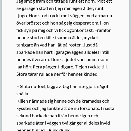
Jag smög fram och tittade runt ett hörn. Mot ett
av garagen stod en tjej i min egen ålder, runt
tjugo. Hon stod tryckt mot väggen med armarna
över bröstet och hon såg sig desperat om. Hon
fick syn på mig och vi fick ögonkontakt. Framför
henne stod en kille i samma ålder, mycket
tanigare än vad han lät på rösten. Just då
sparkade han hårt i garageväggen alldeles intill
hennes överarm. Dunk. Ljudet var samma som
jag hört flera gånger tidigare. Tjejen ryckte till.
Stora tårar rullade ner för hennes kinder.
– Sluta nu Joel, lägg av. Jag har inte gjort något,
snälla.
Killen närmade sig henne och de kramades och
kysstes och jag tänkte att de nu försonats. I nästa
sekund backade han ifrån henne igen och
sparkade åter i väggen två gånger alldeles invid
hennes huvud. Dunk, dunk.