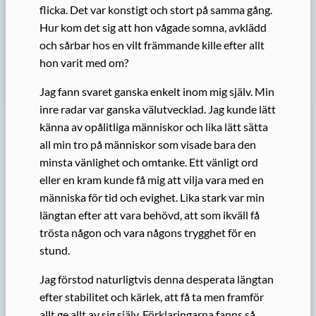
flicka. Det var konstigt och stort på samma gång.
Hur kom det sig att hon vågade somna, avklädd
och sårbar hos en vilt främmande kille efter allt
hon varit med om?
Jag fann svaret ganska enkelt inom mig själv. Min
inre radar var ganska välutvecklad. Jag kunde lätt
känna av opålitliga människor och lika lätt sätta
all min tro på människor som visade bara den
minsta vänlighet och omtanke. Ett vänligt ord
eller en kram kunde få mig att vilja vara med en
människa för tid och evighet. Lika stark var min
längtan efter att vara behövd, att som ikväll få
trösta någon och vara någons trygghet för en
stund.
Jag förstod naturligtvis denna desperata längtan
efter stabilitet och kärlek, att få ta men framför
allt ge allt av sig själv. Förklaringarna fanns så