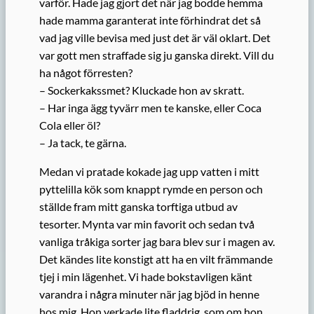
varför. Hade jag gjort det när jag bodde hemma
hade mamma garanterat inte förhindrat det så
vad jag ville bevisa med just det är väl oklart. Det
var gott men straffade sig ju ganska direkt. Vill du
ha något förresten?
– Sockerkakssmet? Kluckade hon av skratt.
– Har inga ägg tyvärr men te kanske, eller Coca
Cola eller öl?
– Ja tack, te gärna.
Medan vi pratade kokade jag upp vatten i mitt
pyttelilla kök som knappt rymde en person och
ställde fram mitt ganska torftiga utbud av
tesorter. Mynta var min favorit och sedan två
vanliga tråkiga sorter jag bara blev sur i magen av.
Det kändes lite konstigt att ha en vilt främmande
tjej i min lägenhet. Vi hade bokstavligen känt
varandra i några minuter när jag bjöd in henne
hos mig. Hon verkade lite fladdrig, som om hon