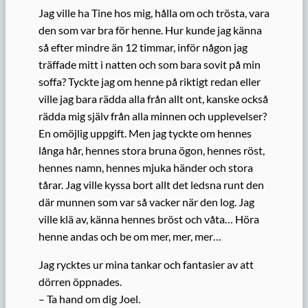
Jag ville ha Tine hos mig, hålla om och trösta, vara
den som var bra för henne. Hur kunde jag känna
så efter mindre än 12 timmar, inför någon jag
träffade mitt i natten och som bara sovit på min
soffa? Tyckte jag om henne på riktigt redan eller
ville jag bara rädda alla från allt ont, kanske också
rädda mig själv från alla minnen och upplevelser?
En omöjlig uppgift. Men jag tyckte om hennes
långa hår, hennes stora bruna ögon, hennes röst,
hennes namn, hennes mjuka händer och stora
tårar. Jag ville kyssa bort allt det ledsna runt den
där munnen som var så vacker när den log. Jag
ville klä av, känna hennes bröst och våta… Höra
henne andas och be om mer, mer, mer…
Jag rycktes ur mina tankar och fantasier av att
dörren öppnades.
– Ta hand om dig Joel.