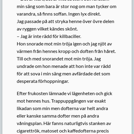
min säng som bara är stor nog om man tycker om
varandra, så finns soffan. Ingen lyx direkt.
Jag passade på att stryka henne över övre delen
av ryggen vilket kändes skönt.
– Jag är inte rädd för killbaciller.
Hon snorade mot min tröja igen och jag njöt av
värmen från hennes kropp och doften från håret.
Till och med snorandet mot min tröja. Jag
undrade om hon menade att hon inte var rädd
för att sova i min säng men avfärdade det som
desperata förhoppningar.
Efter frukosten lämnade vi lägenheten och gick
mot hennes hus. Trappuppgången var exakt
likadan som min men dofterna var helt andra
eller kanske samma dofter men på andra
våningsplan. Här fanns naturligtvis stanken av
cigarettrök, matoset och kaffedofterna precis