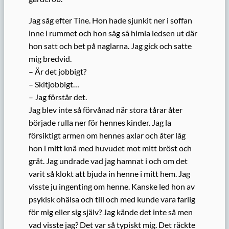
Jag såg efter Tine. Hon hade sjunkit ner i soffan
inne i rummet och hon såg så himla ledsen ut där
hon satt och bet på naglarna. Jag gick och satte
mig bredvid.
– Är det jobbigt?
– Skitjobbigt…
– Jag förstår det.
Jag blev inte så förvånad när stora tårar åter
började rulla ner för hennes kinder. Jag la
försiktigt armen om hennes axlar och åter låg
hon i mitt knä med huvudet mot mitt bröst och
grät. Jag undrade vad jag hamnat i och om det
varit så klokt att bjuda in henne i mitt hem. Jag
visste ju ingenting om henne. Kanske led hon av
psykisk ohälsa och till och med kunde vara farlig
för mig eller sig själv? Jag kände det inte så men
vad visste jag? Det var så typiskt mig. Det räckte