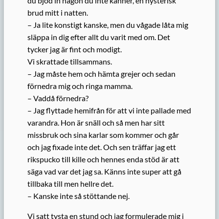
du bjöd in någon du inte känner, en hysterisk
brud mitt i natten.
– Ja lite konstigt kanske, men du vågade låta mig
släppa in dig efter allt du varit med om. Det
tycker jag är fint och modigt.
Vi skrattade tillsammans.
– Jag måste hem och hämta grejer och sedan
förnedra mig och ringa mamma.
– Vaddå förnedra?
– Jag flyttade hemifrån för att vi inte pallade med
varandra. Hon är snäll och så men har sitt
missbruk och sina karlar som kommer och går
och jag fixade inte det. Och sen träffar jag ett
rikspucko till kille och hennes enda stöd är att
säga vad var det jag sa. Känns inte super att gå
tillbaka till men hellre det.
– Kanske inte så stöttande nej.
Vi satt tysta en stund och jag formulerade mig i