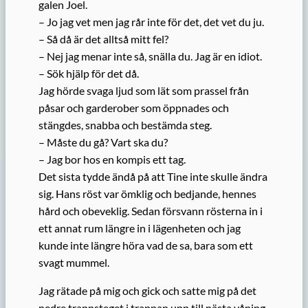
galen Joel.
– Jo jag vet men jag rår inte för det, det vet du ju.
– Så då är det alltså mitt fel?
– Nej jag menar inte så, snälla du. Jag är en idiot.
– Sök hjälp för det då.
Jag hörde svaga ljud som lät som prassel från
påsar och garderober som öppnades och
stängdes, snabba och bestämda steg.
– Måste du gå? Vart ska du?
– Jag bor hos en kompis ett tag.
Det sista tydde ändå på att Tine inte skulle ändra
sig. Hans röst var ömklig och bedjande, hennes
hård och obeveklig. Sedan försvann rösterna in i
ett annat rum längre in i lägenheten och jag
kunde inte längre höra vad de sa, bara som ett
svagt mummel.
Jag rätade på mig och gick och satte mig på det
nedre trappsteget i trappan upp till nästa våning