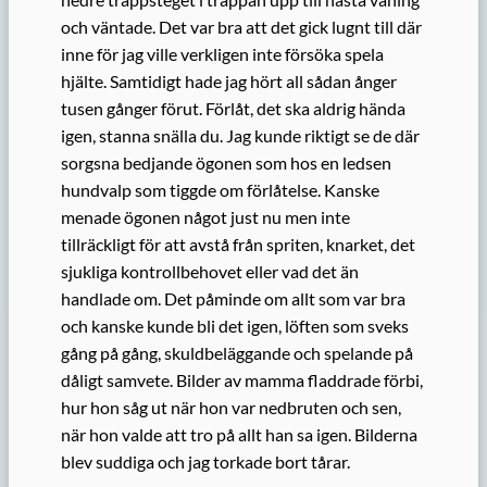
och väntade. Det var bra att det gick lugnt till där
inne för jag ville verkligen inte försöka spela
hjälte. Samtidigt hade jag hört all sådan ånger
tusen gånger förut. Förlåt, det ska aldrig hända
igen, stanna snälla du. Jag kunde riktigt se de där
sorgsna bedjande ögonen som hos en ledsen
hundvalp som tiggde om förlåtelse. Kanske
menade ögonen något just nu men inte
tillräckligt för att avstå från spriten, knarket, det
sjukliga kontrollbehovet eller vad det än
handlade om. Det påminde om allt som var bra
och kanske kunde bli det igen, löften som sveks
gång på gång, skuldbeläggande och spelande på
dåligt samvete. Bilder av mamma fladdrade förbi,
hur hon såg ut när hon var nedbruten och sen,
när hon valde att tro på allt han sa igen. Bilderna
blev suddiga och jag torkade bort tårar.