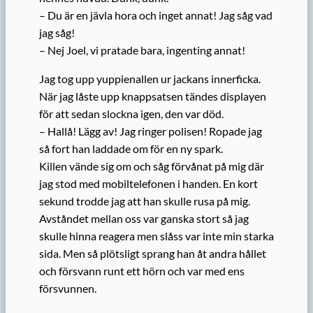
– Du är en jävla hora och inget annat! Jag såg vad
jag såg!
– Nej Joel, vi pratade bara, ingenting annat!
Jag tog upp yuppienallen ur jackans innerficka.
När jag låste upp knappsatsen tändes displayen
för att sedan slockna igen, den var död.
– Hallå! Lägg av! Jag ringer polisen! Ropade jag
så fort han laddade om för en ny spark.
Killen vände sig om och såg förvånat på mig där
jag stod med mobiltelefonen i handen. En kort
sekund trodde jag att han skulle rusa på mig.
Avståndet mellan oss var ganska stort så jag
skulle hinna reagera men slåss var inte min starka
sida. Men så plötsligt sprang han åt andra hållet
och försvann runt ett hörn och var med ens
försvunnen.