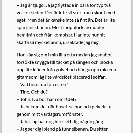
– Jag är tjugo. Ja jag flyttade in bara för typ två
veckor sedan. Det är inte så stort men skönt med
eget. Men det är kanske inte så fint än. Det är lite
spartanskt ännu. Mest ihopplock av möbler
hemifrån och från kompisar. Har inte hunnit
skaffa så mycket ännu, ursäktade jag mig.
Hon såg sig om i min lilla etta medan jag snabbt
försökte snygga till täcket på sängen och plocka
upp lite kläder från golvet och hänga upp min ena
gitarr som låg lite vårdslöst placerad i soffan.
– Vad heter du förresten?
– Tine. Och du?
– John. Du bor här i området?
– Ja bakom det där huset, sa hon och pekade ut
genom mitt vardagsrumsfönster.
– Jaha, jag har nog inte sett dig någon gång.
– Jag ser dig ibland på tunnelbanan. Du sitter