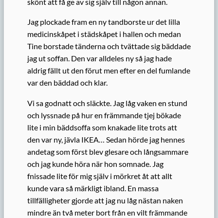
skönt att få ge av sig själv till någon annan.
Jag plockade fram en ny tandborste ur det lilla
medicinskåpet i städskåpet i hallen och medan
Tine borstade tänderna och tvättade sig bäddade
jag ut soffan. Den var alldeles ny så jag hade
aldrig fällt ut den förut men efter en del fumlande
var den bäddad och klar.
Vi sa godnatt och släckte. Jag låg vaken en stund
och lyssnade på hur en främmande tjej bökade
lite i min bäddsoffa som knakade lite trots att
den var ny, jävla IKEA… Sedan hörde jag hennes
andetag som först blev glesare och långsammare
och jag kunde höra när hon somnade. Jag
fnissade lite för mig själv i mörkret åt att allt
kunde vara så märkligt ibland. En massa
tillfälligheter gjorde att jag nu låg nästan naken
mindre än två meter bort från en vilt främmande