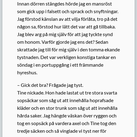
Innan dörren stängdes hörde jag en mansröst
som gick upp i falsett och sprack och snyftningar.
Jag förstod känslan av att vilja förlåta, tro på det
någon sa, förstod hur lätt det var att gå tillbaka.
Jag blev arg på mig själv för att jag tyckte synd
om honom. Varför gjorde jag ens det? Sedan
skrattade jag till för mig själv i den tomma ekande
tystnaden. Det var verkligen konstiga tankar en
söndag i en portuppgång i ett främmande
hyreshus.
– Gick det bra? Frågade jag tyst.
Tine nickade. Hon hade lastat ut tre stora svarta
sopsäckar som såg ut att innehålla hoprafsade
kläder och en stor trunk som såg ut att innehålla
hårda saker. Jag hängde väskan över ryggen och
tog en sopsäck på vardera axel och Tine tog den
tredje säcken och så vinglade vi tyst ner för