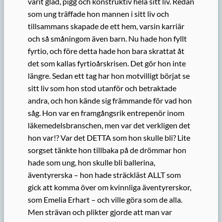
varit glad, pigg och konstruktiv hela sitt liv. Redan
som ung träffade hon mannen i sitt liv och
tillsammans skapade de ett hem, varsin karriär
och så småningom även barn. Nu hade hon fyllt
fyrtio, och före detta hade hon bara skrattat åt
det som kallas fyrtioårskrisen. Det gör hon inte
längre. Sedan ett tag har hon motvilligt börjat se
sitt liv som hon stod utanför och betraktade
andra, och hon kände sig främmande för vad hon
såg. Hon var en framgångsrik entrepenör inom
läkemedelsbranschen, men var det verkligen det
hon var!? Var det DETTA som hon skulle bli? Lite
sorgset tänkte hon tillbaka på de drömmar hon
hade som ung, hon skulle bli ballerina,
äventyrerska – hon hade sträckläst ALLT som
gick att komma över om kvinnliga äventyrerskor,
som Emelia Erhart – och ville göra som de alla.
Men strävan och plikter gjorde att man var