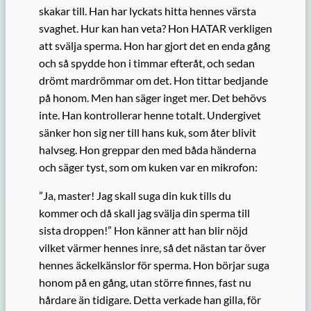
skakar till. Han har lyckats hitta hennes värsta
svaghet. Hur kan han veta? Hon HATAR verkligen
att svälja sperma. Hon har gjort det en enda gång
och så spydde hon i timmar efteråt, och sedan
drömt mardrömmar om det. Hon tittar bedjande
på honom. Men han säger inget mer. Det behövs
inte. Han kontrollerar henne totalt. Undergivet
sänker hon sig ner till hans kuk, som åter blivit
halvseg. Hon greppar den med båda händerna
och säger tyst, som om kuken var en mikrofon:
”Ja, master! Jag skall suga din kuk tills du
kommer och då skall jag svälja din sperma till
sista droppen!” Hon känner att han blir nöjd
vilket värmer hennes inre, så det nästan tar över
hennes äckelkänslor för sperma. Hon börjar suga
honom på en gång, utan större finnes, fast nu
hårdare än tidigare. Detta verkade han gilla, för