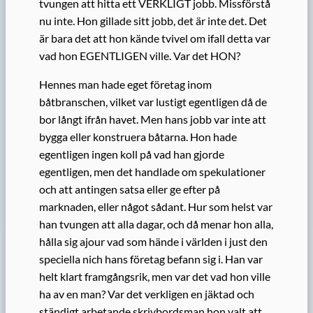
tvungen att hitta ett VERKLIGT jobb. Missförstå
nu inte. Hon gillade sitt jobb, det är inte det. Det
är bara det att hon kände tvivel om ifall detta var
vad hon EGENTLIGEN ville. Var det HON?
Hennes man hade eget företag inom
båtbranschen, vilket var lustigt egentligen då de
bor långt ifrån havet. Men hans jobb var inte att
bygga eller konstruera båtarna. Hon hade
egentligen ingen koll på vad han gjorde
egentligen, men det handlade om spekulationer
och att antingen satsa eller ge efter på
marknaden, eller något sådant. Hur som helst var
han tvungen att alla dagar, och då menar hon alla,
hålla sig ajour vad som hände i världen i just den
speciella nich hans företag befann sig i. Han var
helt klart framgångsrik, men var det vad hon ville
ha av en man? Var det verkligen en jäktad och
ständigt arbetande skrivbordsman hon valt att