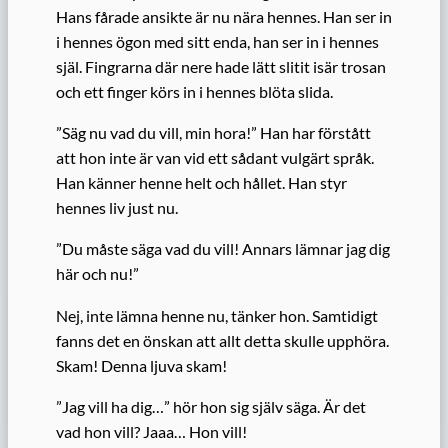
Hans fårade ansikte är nu nära hennes. Han ser in
i hennes ögon med sitt enda, han ser in i hennes
själ. Fingrarna där nere hade lätt slitit isär trosan
och ett finger körs in i hennes blöta slida.
”Säg nu vad du vill, min hora!” Han har förstått
att hon inte är van vid ett sådant vulgärt språk.
Han känner henne helt och hållet. Han styr
hennes liv just nu.
”Du måste säga vad du vill! Annars lämnar jag dig
här och nu!”
Nej, inte lämna henne nu, tänker hon. Samtidigt
fanns det en önskan att allt detta skulle upphöra.
Skam! Denna ljuva skam!
”Jag vill ha dig…” hör hon sig själv säga. Är det
vad hon vill? Jaaa… Hon vill!