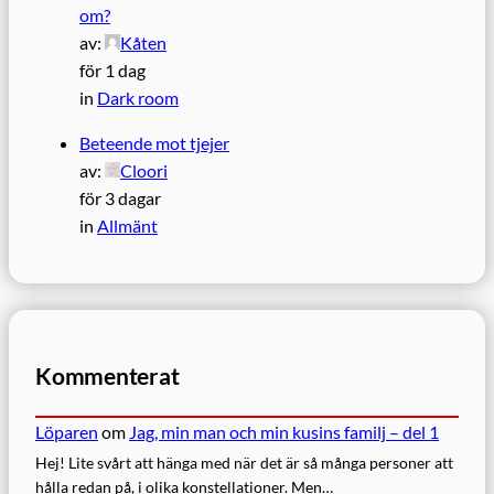
om?
av:
Kåten
för 1 dag
in
Dark room
Beteende mot tjejer
av:
Cloori
för 3 dagar
in
Allmänt
Kommenterat
Löparen
om
Jag, min man och min kusins familj – del 1
Hej! Lite svårt att hänga med när det är så många personer att
hålla redan på, i olika konstellationer. Men…