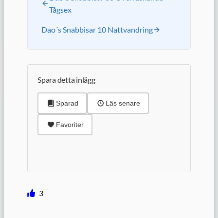
Tågsex
Dao´s Snabbisar 10 Nattvandring
Spara detta inlägg
Sparad
Läs senare
Favoriter
3