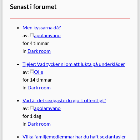
Senast i forumet
Men kyssarna då?
av:
apolamvano
för 4 timmar
in
Dark room
Tjejer: Vad tycker ni om att lukta på underkläder
av:
Olle
för 14 timmar
in
Dark room
Vad är det sexigaste du gjort offentligt?
av:
apolamvano
för 1 dag
in
Dark room
Vilka familjemedlemmar har du haft sexfantasier