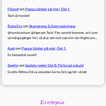
Filosof
om
Pappa tänker på mig | Del 1
Tack så mycket!
RuterEss
om
Skamgrepp & överraskningar
@humhumhum @tigerzen Tack! Fler avsnitt kommer, och som
så många gånger förr så drar det mot vad min vän Nightcare…
Axel
om
Pappa tänker på mig | Del 1
En fantastisk novell!
Swehn
om
Spelets regler Del 8: Förlorad oskuld
Grattis Wilma Då va oskulden borta Och jag blir så kåt