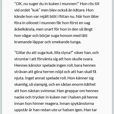
”OK, nu suger du in kuken i munnen!” Hon rös till
vid ordet ”kuk” men blev också än kåtare. Hon
kände hon var rejält blöt i fittan nu. När hon låter
föra in ollonet i munnen får hon först en vag
äckelkänsla, men snart för hon in den så långt
hon vågar och börjar suga honom med lätt
kramande läppar och smekande tunga.
”Gillar du att suga kuk, lilla slyna?” väser han, och
struntar i att förvänta sig att hon skulle svara.
Hennes känslor spelade ingen roll, bara hennes
strävan att göra herren nöjd och att han skall få
njuta. Inget annat spelade roll. Hon känner sig
skamlig, så slampig, och en sådan enorm kåthet
att hon nästan svimmar. Han greppar om hennes
nacke och trycker in kuken ner i halsen på henne
innan hon hinner reagera. Innan spykänslorna
uppstår är han redan ute ur halsen igen. Han tar