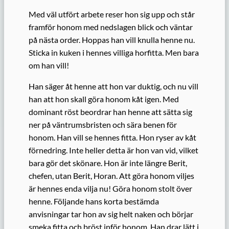
Med väl utfört arbete reser hon sig upp och står
framför honom med nedslagen blick och väntar
på nästa order. Hoppas han vill knulla henne nu.
Sticka in kuken i hennes villiga horfitta. Men bara
om han vill!
Han säger åt henne att hon var duktig, och nu vill
han att hon skall göra honom kåt igen. Med
dominant röst beordrar han henne att sätta sig
ner på väntrumsbristen och sära benen för
honom. Han vill se hennes fitta. Hon ryser av kåt
förnedring. Inte heller detta är hon van vid, vilket
bara gör det skönare. Hon är inte längre Berit,
chefen, utan Berit, Horan. Att göra honom viljes
är hennes enda vilja nu! Göra honom stolt över
henne. Följande hans korta bestämda
anvisningar tar hon av sig helt naken och börjar
smeka fitta och bröst inför honom. Han drar lätt i