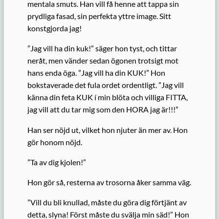
mentala smuts. Han vill få henne att tappa sin
prydliga fasad, sin perfekta yttre image. Sitt
konstgjorda jag!
”Jag vill ha din kuk!” säger hon tyst, och tittar
neråt, men vänder sedan ögonen trotsigt mot
hans enda öga. ”Jag vill ha din KUK!” Hon
bokstaverade det fula ordet ordentligt. ”Jag vill
känna din feta KUK í min blöta och villiga FITTA,
jag vill att du tar mig som den HORA jag är!!!”
Han ser nöjd ut, vilket hon njuter än mer av. Hon
gör honom nöjd.
”Ta av dig kjolen!”
Hon gör så, resterna av trosorna åker samma väg.
”Vill du bli knullad, måste du göra dig förtjänt av
detta, slyna! Först måste du svälja min säd!” Hon