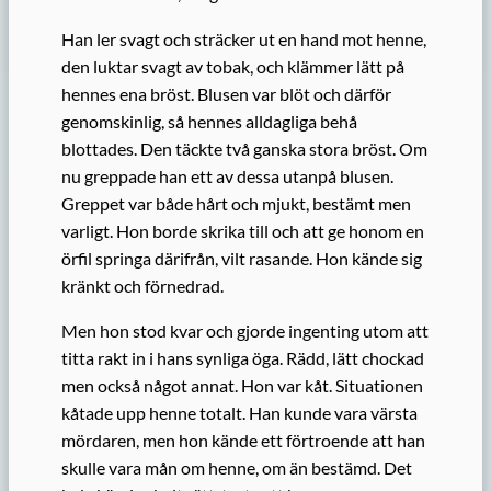
Han ler svagt och sträcker ut en hand mot henne,
den luktar svagt av tobak, och klämmer lätt på
hennes ena bröst. Blusen var blöt och därför
genomskinlig, så hennes alldagliga behå
blottades. Den täckte två ganska stora bröst. Om
nu greppade han ett av dessa utanpå blusen.
Greppet var både hårt och mjukt, bestämt men
varligt. Hon borde skrika till och att ge honom en
örfil springa därifrån, vilt rasande. Hon kände sig
kränkt och förnedrad.
Men hon stod kvar och gjorde ingenting utom att
titta rakt in i hans synliga öga. Rädd, lätt chockad
men också något annat. Hon var kåt. Situationen
kåtade upp henne totalt. Han kunde vara värsta
mördaren, men hon kände ett förtroende att han
skulle vara mån om henne, om än bestämd. Det