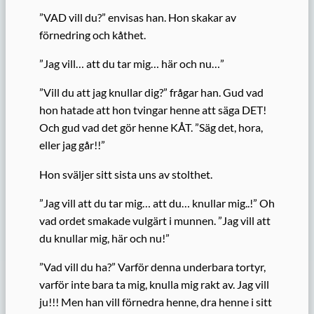
”VAD vill du?” envisas han. Hon skakar av
förnedring och kåthet.
”Jag vill… att du tar mig… här och nu…”
”Vill du att jag knullar dig?” frågar han. Gud vad
hon hatade att hon tvingar henne att säga DET!
Och gud vad det gör henne KÅT. ”Säg det, hora,
eller jag går!!”
Hon sväljer sitt sista uns av stolthet.
”Jag vill att du tar mig… att du… knullar mig..!” Oh
vad ordet smakade vulgärt i munnen. ”Jag vill att
du knullar mig, här och nu!”
”Vad vill du ha?” Varför denna underbara tortyr,
varför inte bara ta mig, knulla mig rakt av. Jag vill
ju!!! Men han vill förnedra henne, dra henne i sitt