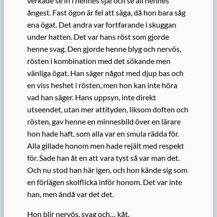
verkade se in i hennes själ och se all hennes
ångest. Fast ögon är fel att säga, då hon bara såg
ena ögat. Det andra var fortfarande i skuggan
under hatten. Det var hans röst som gjorde
henne svag. Den gjorde henne blyg och nervös,
rösten i kombination med det sökande men
vänliga ögat. Han säger något med djup bas och
en viss heshet i rösten, men hon kan inte höra
vad han säger. Hans uppsyn, inte direkt
utseendet, utan mer attityden, liksom doften och
rösten, gav henne en minnesbild över en lärare
hon hade haft, som alla var en smula rädda för.
Alla gillade honom men hade rejält med respekt
för. Sade han åt en att vara tyst så var man det.
Och nu stod han här igen, och hon kände sig som
en förlägen skolflicka inför honom. Det var inte
han, men ändå var det det.
Hon blir nervös, svag och… kåt.