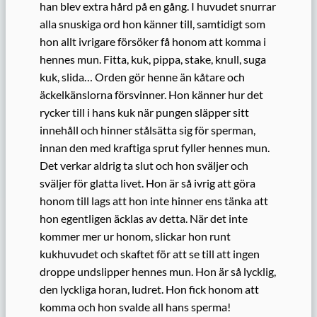
han blev extra hård på en gång. I huvudet snurrar
alla snuskiga ord hon känner till, samtidigt som
hon allt ivrigare försöker få honom att komma i
hennes mun. Fitta, kuk, pippa, stake, knull, suga
kuk, slida… Orden gör henne än kåtare och
äckelkänslorna försvinner. Hon känner hur det
rycker till i hans kuk när pungen släpper sitt
innehåll och hinner stålsätta sig för sperman,
innan den med kraftiga sprut fyller hennes mun.
Det verkar aldrig ta slut och hon sväljer och
sväljer för glatta livet. Hon är så ivrig att göra
honom till lags att hon inte hinner ens tänka att
hon egentligen äcklas av detta. När det inte
kommer mer ur honom, slickar hon runt
kukhuvudet och skaftet för att se till att ingen
droppe undslipper hennes mun. Hon är så lycklig,
den lyckliga horan, ludret. Hon fick honom att
komma och hon svalde all hans sperma!