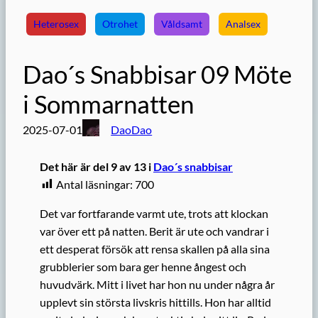
Heterosex
Otrohet
Våldsamt
Analsex
Dao´s Snabbisar 09 Möte
i Sommarnatten
2025-07-01
DaoDao
Det här är del 9 av 13 i
Dao´s snabbisar
Antal läsningar:
700
Det var fortfarande varmt ute, trots att klockan
var över ett på natten. Berit är ute och vandrar i
ett desperat försök att rensa skallen på alla sina
grubblerier som bara ger henne ångest och
huvudvärk. Mitt i livet har hon nu under några år
upplevt sin största livskris hittills. Hon har alltid