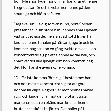
hon. Men hon lyder honom när han drar ut henne
i regnet utanför och trycker ner henne på den
smutsiga och blöta asfalten.
”Jag skall knulla dig som en hund, hora!” Sedan
pressar han in sin stora kuk i hennes anal. Djävlar
vad ont det gjorde, men fan vad gott! Ingen har
knullat henne i analen på nästan tjugo år och hon
kommer ihåg att hon en gång tyckte om det. Hon
koncentrerade sig på att slappna av där bak, och
snart var det lika ljuvligt som hon kommer ihåg
det. Hon kanske även skulle komma.
”Du får inte komma före mig!” bestämmer han,
och hon måste koncentrera sig för att göra
honom till viljes. Regnet slår mot hennes nakna
rygg och kinden vilar mot den blötsmutsiga
marken, medan en okänd man knullar henne
brutalt och skönt i stjärten. Det håller på i