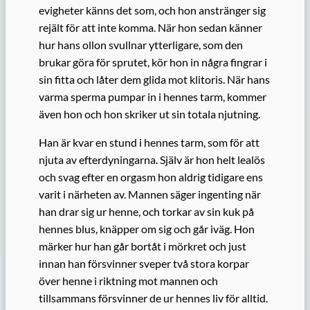
evigheter känns det som, och hon anstränger sig
rejält för att inte komma. När hon sedan känner
hur hans ollon svullnar ytterligare, som den
brukar göra för sprutet, kör hon in några fingrar i
sin fitta och låter dem glida mot klitoris. När hans
varma sperma pumpar in i hennes tarm, kommer
även hon och hon skriker ut sin totala njutning.
Han är kvar en stund i hennes tarm, som för att
njuta av efterdyningarna. Själv är hon helt lealös
och svag efter en orgasm hon aldrig tidigare ens
varit i närheten av. Mannen säger ingenting när
han drar sig ur henne, och torkar av sin kuk på
hennes blus, knäpper om sig och går iväg. Hon
märker hur han går bortåt i mörkret och just
innan han försvinner sveper två stora korpar
över henne i riktning mot mannen och
tillsammans försvinner de ur hennes liv för alltid.