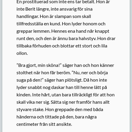
En prostituerad som inte ens tar betalt. Hon är
inte Berit längre, inte ansvarig för sina
handlingar. Hon är slampan som skall
tillfredsställa en kund. Hon lyder honom och
greppar lemmen. Hennes ena hand når knappt
runt den, och den är ännu bara halvstyv. Hon drar
tillbaka förhuden och blottar ett stort och lila
ollon.
”Bra gjort, min sköna!” säger han och hon känner
stolthet när hon får beröm. ”Nu, ner och börja
suga på den!” säger han plötsligt. Då hon inte
lyder snabbt nog daskar han till henne lätt på
kinden. Inte hårt, utan bara tillräckligt för att hon
skall vika ner sig. Sätta sig ner framför hans allt
styvare stake. Hon greppade den med båda
händerna och tittade på den, bara några
centimeter från sitt ansikte.