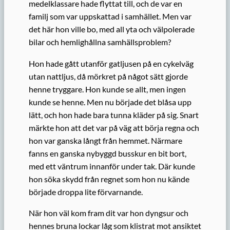
medelklassare hade flyttat till, och de var en
familj som var uppskattad i samhället. Men var
det här hon ville bo, med all yta och välpolerade
bilar och hemlighållna samhällsproblem?
Hon hade gått utanför gatljusen på en cykelväg
utan nattljus, då mörkret på något sätt gjorde
henne tryggare. Hon kunde se allt, men ingen
kunde se henne. Men nu började det blåsa upp
lätt, och hon hade bara tunna kläder på sig. Snart
märkte hon att det var på väg att börja regna och
hon var ganska långt från hemmet. Närmare
fanns en ganska nybyggd busskur en bit bort,
med ett väntrum innanför under tak. Där kunde
hon söka skydd från regnet som hon nu kände
började droppa lite förvarnande.
När hon väl kom fram dit var hon dyngsur och
hennes bruna lockar låg som klistrat mot ansiktet