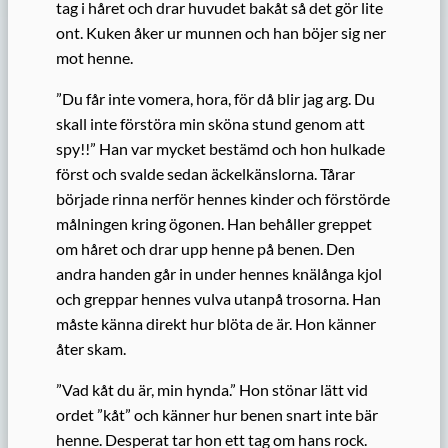
tag i håret och drar huvudet bakåt så det gör lite
ont. Kuken åker ur munnen och han böjer sig ner
mot henne.
”Du får inte vomera, hora, för då blir jag arg. Du
skall inte förstöra min sköna stund genom att
spy!!” Han var mycket bestämd och hon hulkade
först och svalde sedan äckelkänslorna. Tårar
började rinna nerför hennes kinder och förstörde
målningen kring ögonen. Han behåller greppet
om håret och drar upp henne på benen. Den
andra handen går in under hennes knälånga kjol
och greppar hennes vulva utanpå trosorna. Han
måste känna direkt hur blöta de är. Hon känner
åter skam.
”Vad kåt du är, min hynda.” Hon stönar lätt vid
ordet ”kåt” och känner hur benen snart inte bär
henne. Desperat tar hon ett tag om hans rock.