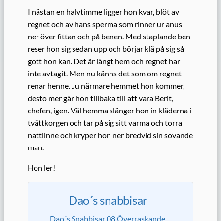
I nästan en halvtimme ligger hon kvar, blöt av
regnet och av hans sperma som rinner ur anus
ner över fittan och på benen. Med staplande ben
reser hon sig sedan upp och börjar klä på sig så
gott hon kan. Det är långt hem och regnet har
inte avtagit. Men nu känns det som om regnet
renar henne. Ju närmare hemmet hon kommer,
desto mer går hon tillbaka till att vara Berit,
chefen, igen. Väl hemma slänger hon in kläderna i
tvättkorgen och tar på sig sitt varma och torra
nattlinne och kryper hon ner bredvid sin sovande
man.
Hon ler!
Dao´s snabbisar
Dao´s Snabbisar 08 Överraskande