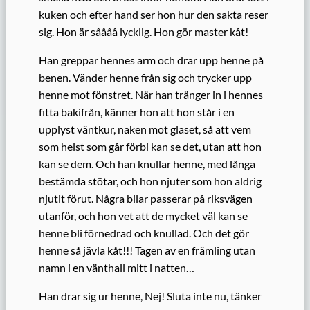
kuken och efter hand ser hon hur den sakta reser
sig. Hon är såååå lycklig. Hon gör master kåt!
Han greppar hennes arm och drar upp henne på
benen. Vänder henne från sig och trycker upp
henne mot fönstret. När han tränger in i hennes
fitta bakifrån, känner hon att hon står i en
upplyst väntkur, naken mot glaset, så att vem
som helst som går förbi kan se det, utan att hon
kan se dem. Och han knullar henne, med långa
bestämda stötar, och hon njuter som hon aldrig
njutit förut. Några bilar passerar på riksvägen
utanför, och hon vet att de mycket väl kan se
henne bli förnedrad och knullad. Och det gör
henne så jävla kåt!!! Tagen av en främling utan
namn i en vänthall mitt i natten…
Han drar sig ur henne, Nej! Sluta inte nu, tänker