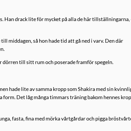
s. Han drack lite för mycket på alla de här tillställningarna,
ill middagen, så hon hade tid att gå ned i varv. Den där
en.
 dörren till sitt rum och poserade framför spegeln.
men hade lite av samma kropp som Shakira med sin kvinnli
goda form. Det låg många timmars träning bakom hennes krop
unga, fasta, fina med mörka vårtgårdar och pigga bröstvårt