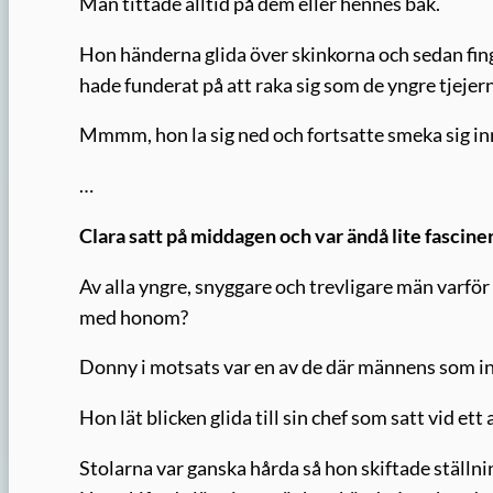
Män tittade alltid på dem eller hennes bak.
Hon händerna glida över skinkorna och sedan fin
hade funderat på att raka sig som de yngre tjejer
Mmmm, hon la sig ned och fortsatte smeka sig inn
…
Clara satt på middagen och var ändå lite fascine
Av alla yngre, snyggare och trevligare män varför
med honom?
Donny i motsats var en av de där männens som in
Hon lät blicken glida till sin chef som satt vid et
Stolarna var ganska hårda så hon skiftade ställning