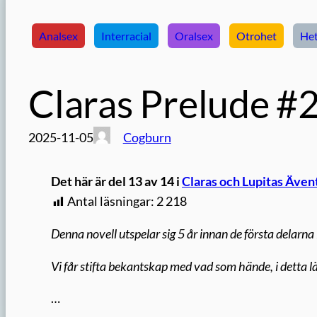
Analsex
Interracial
Oralsex
Otrohet
Het
Claras Prelude #
2025-11-05
Cogburn
Det här är del 13 av 14 i
Claras och Lupitas Även
Antal läsningar:
2 218
Denna novell utspelar sig 5 år innan de första delarna 
Vi får stifta bekantskap med vad som hände, i detta lä
…