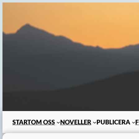
Hoppa
till
innehåll
START
OM OSS
NOVELLER
PUBLICERA