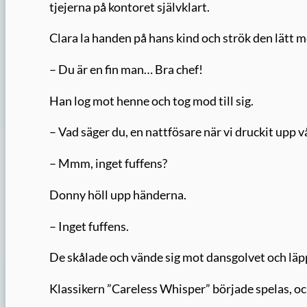
tjejerna på kontoret självklart.
Clara la handen på hans kind och strök den lätt
– Du är en fin man… Bra chef!
Han log mot henne och tog mod till sig.
– Vad säger du, en nattfösare när vi druckit upp v
– Mmm, inget fuffens?
Donny höll upp händerna.
– Inget fuffens.
De skålade och vände sig mot dansgolvet och läp
Klassikern ”Careless Whisper” började spelas, o