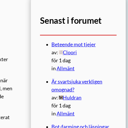
Senast i forumet
Beteende mot tjejer
av:
Cloori
kter
för 1 dag
in
Allmänt
 när
Är svartsjuka verkligen
d, men
omognad?
de
av:
Huldran
för 1 dag
in
Allmänt
terat
Bot-farming och läsningar.