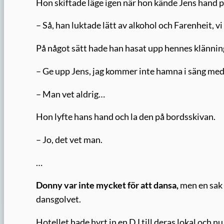
Hon skiftade läge igen när hon kände Jens hand på 
– Så, han luktade lätt av alkohol och Farenheit, v
På något sätt hade han hasat upp hennes klännin
– Ge upp Jens, jag kommer inte hamna i säng med
– Man vet aldrig…
Hon lyfte hans hand och la den på bordsskivan.
– Jo, det vet man.
…
Donny var inte mycket för att dansa,
men en sak 
dansgolvet.
Hotellet hade hyrt in en DJ till deras lokal och n