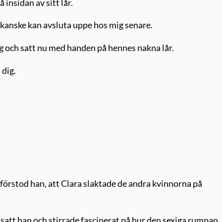
insidan av sitt lår.
i kanske kan avsluta uppe hos mig senare.
g och satt nu med handen på hennes nakna lår.
 dig.
förstod han, att Clara slaktade de andra kvinnorna på
u satt han och stirrade fascinerat på hur den sexiga rumpan