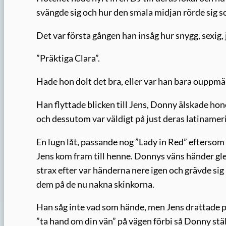
svängde sig och hur den smala midjan rörde sig s
Det var första gången han insåg hur snygg, sexig, j
”Präktiga Clara”.
Hade hon dolt det bra, eller var han bara ouppm
Han flyttade blicken till Jens, Donny älskade ho
och dessutom var väldigt på just deras latinamer
En lugn låt, passande nog ”Lady in Red” eftersom 
Jens kom fram till henne. Donnys väns händer gl
strax efter var händerna nere igen och grävde si
dem på de nu nakna skinkorna.
Han såg inte vad som hände, men Jens drattade på
”ta hand om din vän” på vägen förbi så Donny ställ