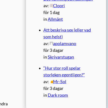
av:
Cloori
för 1 dag
in
Allmänt
Att beskriva sex (eller vad
som helst)
av:
apolamvano
för 3 dagar
in
Skrivarstugan
“Hur stor roll spelar
storleken egentligen?”
av:
Mr-Sol
för 3 dagar
in
Dark room
andra