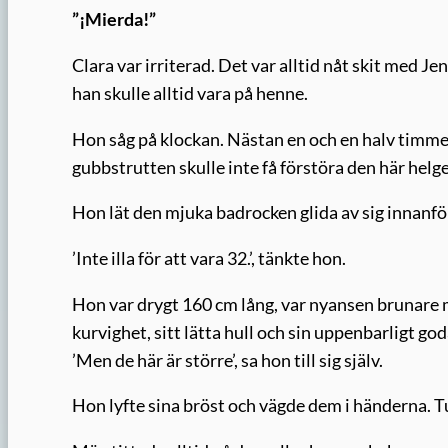
”¡Mierda!”
Clara var irriterad. Det var alltid nåt skit med Jen
han skulle alltid vara på henne.
Hon såg på klockan. Nästan en och en halv timme t
gubbstrutten skulle inte få förstöra den här helg
Hon lät den mjuka badrocken glida av sig innanför
’Inte illa för att vara 32.’, tänkte hon.
Hon var drygt 160 cm lång, var nyansen brunare 
kurvighet, sitt lätta hull och sin uppenbarligt 
’Men de här är större’, sa hon till sig själv.
Hon lyfte sina bröst och vägde dem i händerna. T