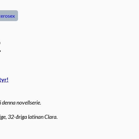
erosex
2
tyr!
i denna novellserie.
ge, 32-åriga latinan Clara.