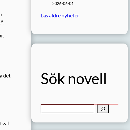
2026-06-01
on
Läs äldre nyheter
”.
r.
Sök novell
a det
S
ö
 val.
k