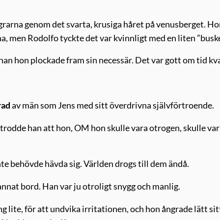
grarna genom det svarta, krusiga håret på venusberget. H
na, men Rodolfo tyckte det var kvinnligt med en liten ”buske
an hon plockade fram sin necessär. Det var gott om tid kva
rad
av män som Jens med sitt överdrivna självförtroende.
 trodde han att hon, OM hon skulle vara otrogen, skulle var
te behövde hävda sig. Världen drogs till dem ändå.
t annat bord. Han var ju otroligt snygg och manlig.
 lite, för att undvika irritationen, och hon ångrade lätt sitt