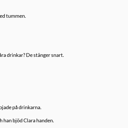
 med tummen.
åra drinkar? De stänger snart.
pjade på drinkarna.
ch han bjöd Clara handen.