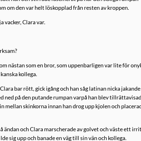
om om den var helt löskopplad från resten av kroppen.
a vacker, Clara var.
ärksam?
nom nästan som en bror, som uppenbarligen var lite för ony
ikanska kollega.
Clara bar rött, gick igång och han såg latinan nicka jakande
ed ned på den putande rumpan varpå han blev tillrättavisa
g in mellan skinkorna innan han drog upp kjolen och placera
 ändan och Clara marscherade av golvet och väste ett irri
de sig upp och banade en väg till sin vän och kollega.