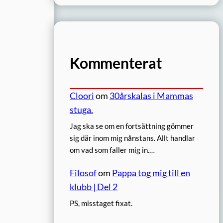
Kommenterat
Cloori
om
30årskalas i Mammas
stuga.
Jag ska se om en fortsättning gömmer
sig där inom mig nånstans. Allt handlar
om vad som faller mig in.…
Filosof
om
Pappa tog mig till en
klubb | Del 2
PS, misstaget fixat.