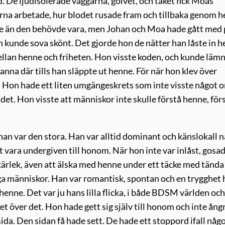
. De ljudisolerade väggarna, golvet, och taket fick Moas
arna arbetade, hur blodet rusade fram och tillbaka genom 
rre än den behövde vara, men Johan och Moa hade gått med 
n kunde sova skönt. Det gjorde hon de nätter han låste in h
mellan henne och friheten. Hon visste koden, och kunde läm
tanna där tills han släppte ut henne. För när hon klev över
rt. Hon hade ett liten umgängeskrets som inte visste något 
det. Hon visste att människor inte skulle förstå henne, för
han var den stora. Han var alltid dominant och känslokall n
tt vara undergiven till honom. När hon inte var inlåst, gosad
l kärlek, även att älska med henne under ett täcke med tända 
ga människor. Han var romantisk, spontan och en trygghet
henne. Det var ju hans lilla flicka, i både BDSM världen och
 över det. Hon hade gett sig själv till honom och inte ång
ida. Den sidan få hade sett. De hade ett stoppord ifall någ