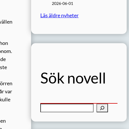
2026-06-01
Läs äldre nyheter
vällen
 hon
honom.
lde
åste
Sök novell
dörren
år var
kulle
S
ö
 en
k
a