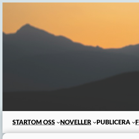
Hoppa
till
innehåll
START
OM OSS
NOVELLER
PUBLICERA