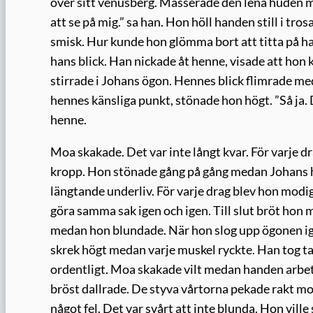
över sitt venusberg. Masserade den lena huden m
att se på mig.” sa han. Hon höll handen still i tro
smisk. Hur kunde hon glömma bort att titta på ha
hans blick. Han nickade åt henne, visade att hon
stirrade i Johans ögon. Hennes blick flimrade m
hennes känsliga punkt, stönade hon högt. ”Så ja.
henne.
Moa skakade. Det var inte långt kvar. För varje 
kropp. Hon stönade gång på gång medan Johans 
längtande underliv. För varje drag blev hon modig
göra samma sak igen och igen. Till slut bröt hon
medan hon blundade. När hon slog upp ögonen ige
skrek högt medan varje muskel ryckte. Han tog ta
ordentligt. Moa skakade vilt medan handen arbe
bröst dallrade. De styva vårtorna pekade rakt mo
något fel. Det var svårt att inte blunda. Hon vi