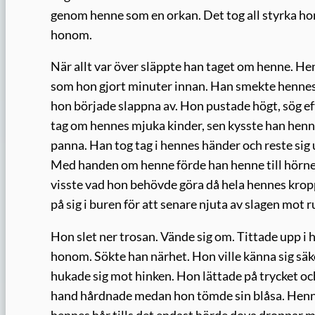
genom henne som en orkan. Det tog all styrka hon 
honom.
När allt var över släppte han taget om henne. H
som hon gjort minuter innan. Han smekte hennes
hon började slappna av. Hon pustade högt, sög ef
tag om hennes mjuka kinder, sen kysste han henne
panna. Han tog tag i hennes händer och reste sig
Med handen om henne förde han henne till hörne
visste vad hon behövde göra då hela hennes kropp 
på sig i buren för att senare njuta av slagen mot
Hon slet ner trosan. Vände sig om. Tittade upp 
honom. Sökte han närhet. Hon ville känna sig säk
hukade sig mot hinken. Hon lättade på trycket oc
hand hårdnade medan hon tömde sin blåsa. Henne