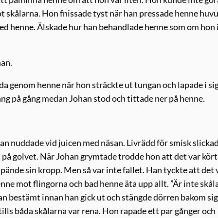
t skålarna. Hon fnissade tyst när han pressade henne huv
 med henne. Älskade hur han behandlade henne som om hon 
han.
a genom henne när hon sträckte ut tungan och lapade i si
gång på gång medan Johan stod och tittade ner på henne.
stan nuddade vid juicen med näsan. Livrädd för smisk slicka
a på golvet. När Johan grymtade trodde hon att det var kört
nde sin kropp. Men så var inte fallet. Han tyckte att det 
henne mot flingorna och bad henne äta upp allt. ”Är inte skål
 han bestämt innan han gick ut och stängde dörren bakom si
tills båda skålarna var rena. Hon rapade ett par gånger och