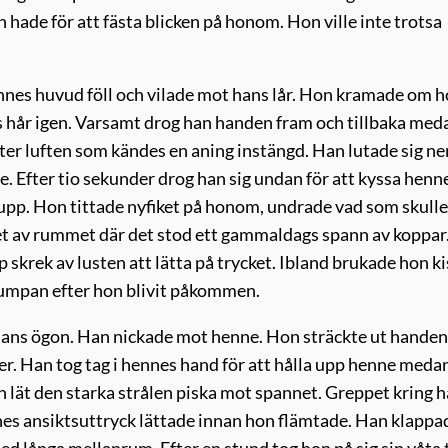
hade för att fästa blicken på honom. Hon ville inte trotsa
ennes huvud föll och vilade mot hans lår. Hon kramade om
 hår igen. Varsamt drog han handen fram och tillbaka med
ter luften som kändes en aning instängd. Han lutade sig ner
. Efter tio sekunder drog han sig undan för att kyssa henn
 upp. Hon tittade nyfiket på honom, undrade vad som skulle
t av rummet där det stod ett gammaldags spann av koppa
skrek av lusten att lätta på trycket. Ibland brukade hon k
 rumpan efter hon blivit påkommen.
i hans ögon. Han nickade mot henne. Hon sträckte ut hande
er. Han tog tag i hennes hand för att hålla upp henne meda
h lät den starka strålen piska mot spannet. Greppet kring 
s ansiktsuttryck lättade innan hon flämtade. Han klappa