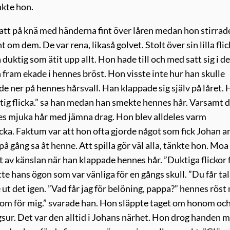
nkte hon.
att på knä med händerna fint över låren medan hon stirrade
 om dem. De var rena, likaså golvet. Stolt över sin lilla fli
 duktig som ätit upp allt. Hon hade till och med satt sig i d
fram ekade i hennes bröst. Hon visste inte hur han skulle
de ner på hennes hårsvall. Han klappade sig själv på låret.
tig flicka.” sa han medan han smekte hennes hår. Varsamt 
s mjuka hår med jämna drag. Hon blev alldeles varm
icka. Faktum var att hon ofta gjorde något som fick Johan ar
på gång sa åt henne. Att spilla gör väl alla, tänkte hon. Moa
öt av känslan när han klappade hennes hår. ”Duktiga flickor 
e hans ögon som var vänliga för en gångs skull. ”Du får tala
ut det igen. ”Vad får jag för belöning, pappa?” hennes röst
”Kom för mig.” svarade han. Hon släppte taget om honom oc
gsur. Det var den alltid i Johans närhet. Hon drog handen 