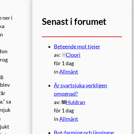
 ner i
Senast i forumet
cka
en
Beteende mot tjejer
 Hon
av:
Cloori
drog
för 1 dag
in
Allmänt
g.
 blev
Är svartsjuka verkligen
får
omognad?
.” sa
av:
Huldran
 mjuk
för 1 dag
h
in
Allmänt
mjukt
Bot-farming och läsningar.