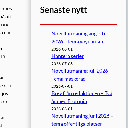
Senaste nytt
hennes
på att
enne i
na när
Novellutmaning augusti
2026 – tema voyeurism
om
2026-08-01
Hantera serier
stå
2026-07-08
Novellutmaning juli 2026 –
är
Tema maskerad
e de i
2026-07-01
Brev från redaktionen – Två
ljus
år med Erotopia
 hon
2026-06-01
Novellutmaning juni 2026 –
rat
tema offentliga platser
ot