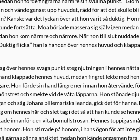
edan hon förde fingrarna närmre sin svullna punkt. ”Glöm 
san och vände genast upp huvudet, rädd för att det skulle bli
n? Kanske var det lyckan över att hon varit så duktig. Hon
 kunde fortsätta. Moa började massera sig själv igen medan
edan hon kom närmre och närmre. När hon till slut nuddade
 Duktig flicka.” han la handen över hennes huvud och klapp
drag över hennes svaga punkt steg njutningen i hennes nätta
hand klappade hennes huvud, medan fingret lekte med he
are. Hon förde sin hand längre ner innan hon återvände, fö
 mönstret och smekte vid de våta läpparna. Hon stönade dju
n och såg Johans pillemariska leende, gick det för henne.
g om hennes hår och slet tag i det så att han kunde se henn
tade innanför den vita bomullstrosan. Hennes toppiga små
t honom. Hon stirrade på honom, i hans ögon för att inte g
lle så gärna spänna ansiktet medan hon kände orgasmen fara