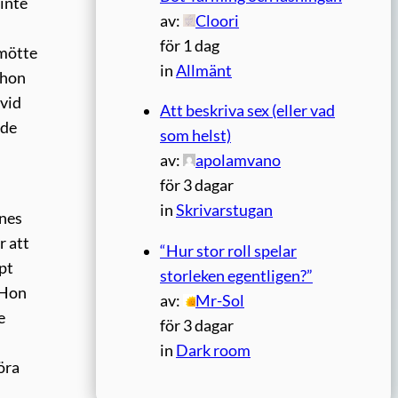
inte
av:
Cloori
för 1 dag
 mötte
in
Allmänt
 hon
 vid
Att beskriva sex (eller vad
ade
som helst)
av:
apolamvano
för 3 dagar
in
Skrivarstugan
nnes
r att
“Hur stor roll spelar
pt
storleken egentligen?”
 Hon
av:
Mr-Sol
e
för 3 dagar
in
Dark room
öra