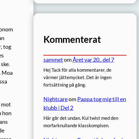
 honom
Kommenterat
an
, tog
es
sammet
om
Året var 20.. del 7
 ske.
Hej Tack för alla kommentarer, de
r. Moa
värmer jättemycket. Det är ingen
issa
fortsättning på gång.
Nightcare
om
Pappa tog mig till en
n mot
klubb | Del 2
n hon
Här går det undan. Kul twist med den
hans
morfarknullande klasskompisen.
de