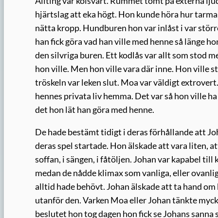
Allting var kolsvart. Rummet tomt på externa ljud
hjärtslag att eka högt. Hon kunde höra hur tarm
nätta kropp. Hundburen hon var inlåst i var stö
han fick göra vad han ville med henne så länge ho
den silvriga buren. Ett kodlås var allt som stod 
hon ville. Men hon ville vara där inne. Hon ville s
tröskeln var leken slut. Moa var väldigt extrove
hennes privata liv hemma. Det var så hon ville ha 
det hon lät han göra med henne.
De hade bestämt tidigt i deras förhållande att Jo
deras spel startade. Hon älskade att vara liten, a
soffan, i sängen, i fåtöljen. Johan var kapabel til
medan de nådde klimax som vanliga, eller ovanli
alltid hade behövt. Johan älskade att ta hand om 
utanför den. Varken Moa eller Johan tänkte mycket
beslutet hon tog dagen hon fick se Johans sanna s