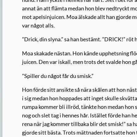
annat än att flämta medan hon blev nedtryckt mo
mot apelsinjuicen. Moa älskade allt han gjorde
var något alls.
”Drick, din slyna.” sa han bestämt. ”DRICK!” röt 
Moa skakade nästan. Hon kände upphetsning flöd
juicen. Den var iskall, men trots det svalde hon 
”Spiller du något får du smisk.”
Hon förde sitt ansikte så nära skålen att hon nä
i sig medan hon hoppades att inget skulle skvätt
rumpa kommer bli illröd, tänkte hon medan hon spä
nog och slet tag i hennes hår. Istället förde han 
rena när jag kommer tillbaka blir det smisk!” sa
gjorde sitt bästa. Trots mättnaden fortsatte hon 