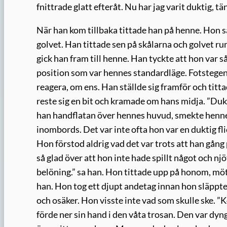
fnittrade glatt efteråt. Nu har jag varit duktig, tä
När han kom tillbaka tittade han på henne. Hon s
golvet. Han tittade sen på skålarna och golvet runt
gick han fram till henne. Han tyckte att hon var så
position som var hennes standardläge. Fotstegen 
reagera, om ens. Han ställde sig framför och titta
reste sig en bit och kramade om hans midja. ”Duk
han handflatan över hennes huvud, smekte henne
inombords. Det var inte ofta hon var en duktig fl
Hon förstod aldrig vad det var trots att han gång 
så glad över att hon inte hade spillt något och nj
belöning.” sa han. Hon tittade upp på honom, mött
han. Hon tog ett djupt andetag innan hon släppte 
och osäker. Hon visste inte vad som skulle ske. 
förde ner sin hand i den våta trosan. Den var dyn