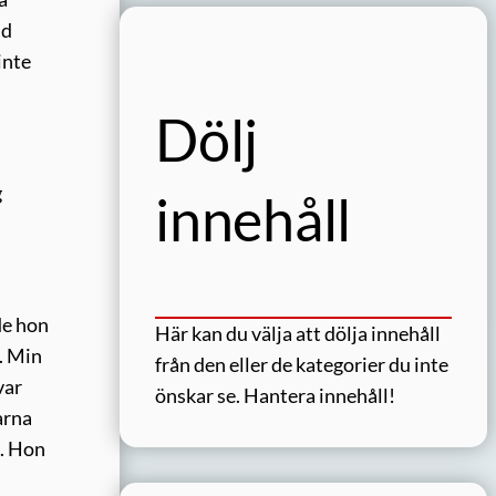
ud
inte
Dölj
g
innehåll
de hon
Här kan du välja att dölja innehåll
. Min
från den eller de kategorier du inte
var
önskar se.
Hantera innehåll!
arna
g. Hon