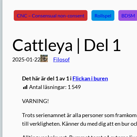
CNC – Consensual non-consent
Rollspel
BDSM
Cattleya | Del 1
2025-01-22
Filosof
Det här är del 1 av 1 i
Flickan i buren
Antal läsningar:
1 549
VARNING!
Trots serienamnet är alla personer som framkomm
till verkligheten. Känner du med dig att en bur o