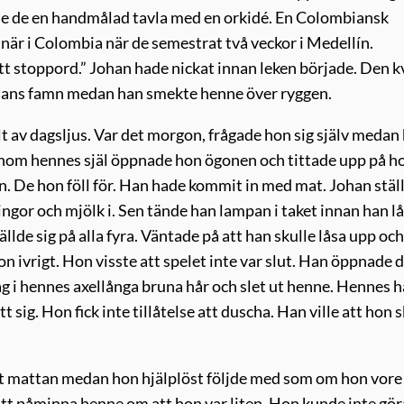
de de en handmålad tavla med en orkidé. En Colombiansk
tnär i Colombia när de semestrat två veckor i Medellín.
tt stoppord.” Johan hade nickat innan leken började. Den k
ohans famn medan han smekte henne över ryggen.
 av dagsljus. Var det morgon, frågade hon sig själv medan
 genom hennes själ öppnade hon ögonen och tittade upp på 
. De hon föll för. Han hade kommit in med mat. Johan stäl
ngor och mjölk i. Sen tände han lampan i taket innan han l
ällde sig på alla fyra. Väntade på att han skulle låsa upp och
n ivrigt. Hon visste att spelet inte var slut. Han öppnade 
ag i hennes axellånga bruna hår och slet ut henne. Hennes h
sig. Hon fick inte tillåtelse att duscha. Han ville att hon s
t mattan medan hon hjälplöst följde med som om hon vore
r att påminna henne om att hon var liten. Hon kunde inte gör