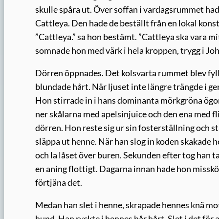
skulle spåra ut. Över soffan i vardagsrummet ha
Cattleya. Den hade de beställt från en lokal kons
”Cattleya.” sa hon bestämt. ”Cattleya ska vara mi
somnade hon med värk i hela kroppen, trygg i J
Dörren öppnades. Det kolsvarta rummet blev fyllt
blundade hårt. När ljuset inte längre trängde i
Hon stirrade in i hans dominanta mörkgröna ögon
ner skålarna med apelsinjuice och den ena med fli
dörren. Hon reste sig ur sin fosterställning och st
släppa ut henne. När han slog in koden skakade ho
och la låset över buren. Sekunden efter tog han t
en aning flottigt. Dagarna innan hade hon misskött 
förtjäna det.
Medan han slet i henne, skrapade hennes knä mo
hund. Han ryckte i hennes hår hårt. Slet i det fö