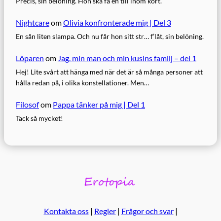
Precis, sin belöning. Hon ska få en till inom kort.
Nightcare
om
Olivia konfronterade mig | Del 3
En sån liten slampa. Och nu får hon sitt str… f’låt, sin belöning.
Löparen
om
Jag, min man och min kusins familj – del 1
Hej! Lite svårt att hänga med när det är så många personer att
hålla redan på, i olika konstellationer. Men…
Filosof
om
Pappa tänker på mig | Del 1
Tack så mycket!
Kontakta oss
|
Regler
|
Frågor och svar
|