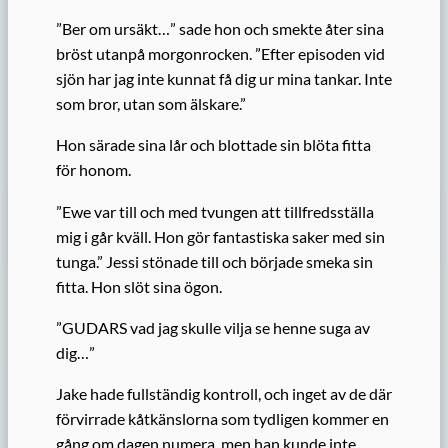
”Ber om ursäkt…” sade hon och smekte åter sina
bröst utanpå morgonrocken. ”Efter episoden vid
sjön har jag inte kunnat få dig ur mina tankar. Inte
som bror, utan som älskare.”
Hon särade sina lår och blottade sin blöta fitta
för honom.
”Ewe var till och med tvungen att tillfredsställa
mig i går kväll. Hon gör fantastiska saker med sin
tunga.” Jessi stönade till och började smeka sin
fitta. Hon slöt sina ögon.
”GUDARS vad jag skulle vilja se henne suga av
dig…”
Jake hade fullständig kontroll, och inget av de där
förvirrade kåtkänslorna som tydligen kommer en
gång om dagen numera, men han kunde inte