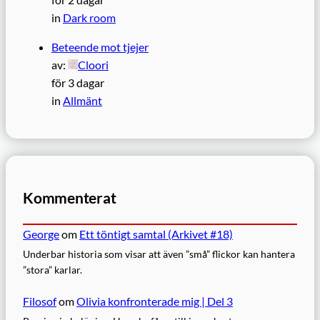
in
Dark room
Beteende mot tjejer
av:
Cloori
för 3 dagar
in
Allmänt
Kommenterat
George
om
Ett töntigt samtal (Arkivet #18)
Underbar historia som visar att även ”små” flickor kan hantera
”stora” karlar.
Filosof
om
Olivia konfronterade mig | Del 3