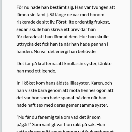
För nu hade han bestämt sig. Han var tvungen att
lämna sin familj. Så länge de var med honom
riskerade de sitt liv. Först lite ordentlig frukost,
sedan skulle han skriva ett brev där han
förklarade att han lämnat dem. Hur han skulle
uttrycka det fick han ta när han hade pennan i
handen. Nu var det energi han behövde.
Det tar på krafterna att knulla sin syster, tänkte
han med ett leende.
In i köket kom hans äldsta lillasyster, Karen, och
han visste bara genom att möta hennes ögon att
det var hon som hade spanat på dem när han
hade haft sex med deras gemensamma syster.
”Nu får du fanemig tala om vad det är som
pågår!” Som vanligt var hon rakt på sak. Hon
satte sig ner mitt emot honom vid frukostbordet