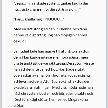
”Jessi… min älskade syster… tänker knulla dig
nu… sista chansen för dig att ångra dig…”
”Fan… knulla mig… NUUUU…”
Med en lätt stöt gled han in i henne, och fann
henne väldigt trång. Tog han möjligen hennes
oskuld?
Samtidigt lade han märke till att någon iakttog
dem. Han kunde inte se eller höra någon, men
visste ändå att de var iakttagna. Dessutom visste
han att det inte var ett hot. Han hade slutat
överraskas av sina förmågor, utan övade sig nu
att leva med dem. Att någon okänd iakttog dem,
ökade bara njutningen. Med viss möda hade han
nått sin systers botten, och började nu sakta och
först försiktigt stöta i henne med långa sköna
stötar.