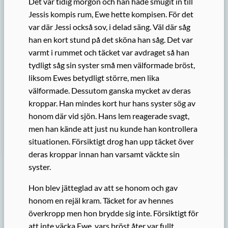
Det var tidig morgon och han hade smugit in till
Jessis kompis rum, Ewe hette kompisen. För det
var där Jessi också sov, i delad säng. Väl där såg
han en kort stund på det sköna han såg. Det var
varmt i rummet och täcket var avdraget så han
tydligt såg sin syster små men välformade bröst,
liksom Ewes betydligt större, men lika
välformade. Dessutom ganska mycket av deras
kroppar. Han mindes kort hur hans syster sög av
honom där vid sjön. Hans lem reagerade svagt,
men han kände att just nu kunde han kontrollera
situationen. Försiktigt drog han upp täcket över
deras kroppar innan han varsamt väckte sin
syster.
Hon blev jätteglad av att se honom och gav
honom en rejäl kram. Täcket for av hennes
överkropp men hon brydde sig inte. Försiktigt för
att inte väcka Ewe, vars bröst åter var fullt