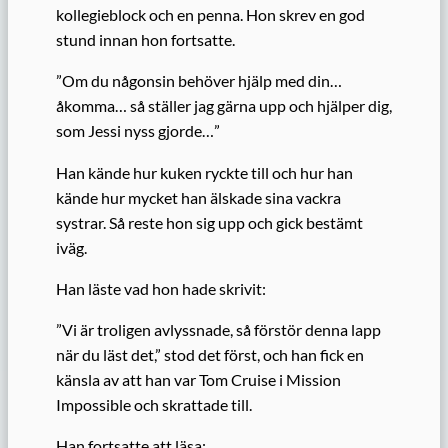
kollegieblock och en penna. Hon skrev en god
stund innan hon fortsatte.
”Om du någonsin behöver hjälp med din…
åkomma… så ställer jag gärna upp och hjälper dig,
som Jessi nyss gjorde…”
Han kände hur kuken ryckte till och hur han
kände hur mycket han älskade sina vackra
systrar. Så reste hon sig upp och gick bestämt
iväg.
Han läste vad hon hade skrivit:
”Vi är troligen avlyssnade, så förstör denna lapp
när du läst det,” stod det först, och han fick en
känsla av att han var Tom Cruise i Mission
Impossible och skrattade till.
Han fortsatte att läsa: