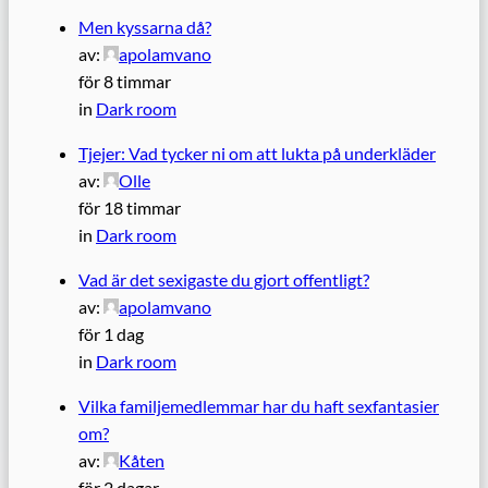
Men kyssarna då?
av:
apolamvano
för 8 timmar
in
Dark room
Tjejer: Vad tycker ni om att lukta på underkläder
av:
Olle
för 18 timmar
in
Dark room
Vad är det sexigaste du gjort offentligt?
av:
apolamvano
för 1 dag
in
Dark room
Vilka familjemedlemmar har du haft sexfantasier
om?
av:
Kåten
för 2 dagar