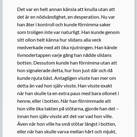
Det var en helt annan känsla att knulla utan att
det är en nödvändighet, en desperation. Nu var
han åter i kontroll och kunde förnimma saker
som troligen inte var naturligt. Han kunde genom
sitt ollon helt känna hur slidans alla veck
medverkade med att öka njutningen. Han kände
livmodertappen varje gång han nådde slidans
botten. Dessutom kunde han förnimma utan att
hon signalerade detta, hur hon just där och då
kunde njuta bäst. Antagligen visste han mer om
detta än vad hon själv visste. Han visste exakt
när han skulle ta en extra paus med bara ollonet i
henne, eller i botten. När han förnimmade att
hon ville öka takten på stötarna, gjorde han det –
innan hon själv visste att det var vad hon ville.
Även när hon ville ha små stötar längst i botten,
eller när han skulle varva mellan hårt och mjukt,