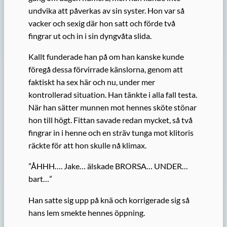
undvika att påverkas av sin syster. Hon var så
vacker och sexig där hon satt och förde två
fingrar ut och in i sin dyngvåta slida.
Kallt funderade han på om han kanske kunde
föregå dessa förvirrade känslorna, genom att
faktiskt ha sex här och nu, under mer
kontrollerad situation. Han tänkte i alla fall testa.
När han sätter munnen mot hennes sköte stönar
hon till högt. Fittan savade redan mycket, så två
fingrar in i henne och en sträv tunga mot klitoris
räckte för att hon skulle nå klimax.
”ÅHHH…. Jake… älskade BRORSA… UNDER…
bart…”
Han satte sig upp på knä och korrigerade sig så
hans lem smekte hennes öppning.