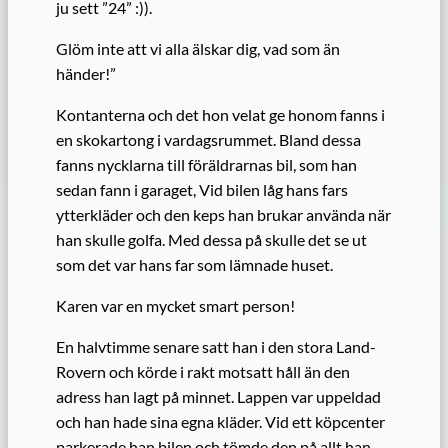
ju sett ”24” :)).
Glöm inte att vi alla älskar dig, vad som än
händer!”
Kontanterna och det hon velat ge honom fanns i
en skokartong i vardagsrummet. Bland dessa
fanns nycklarna till föräldrarnas bil, som han
sedan fann i garaget, Vid bilen låg hans fars
ytterkläder och den keps han brukar använda när
han skulle golfa. Med dessa på skulle det se ut
som det var hans far som lämnade huset.
Karen var en mycket smart person!
En halvtimme senare satt han i den stora Land-
Rovern och körde i rakt motsatt håll än den
adress han lagt på minnet. Lappen var uppeldad
och han hade sina egna kläder. Vid ett köpcenter
parkerade han bilen och tömde den på allt han