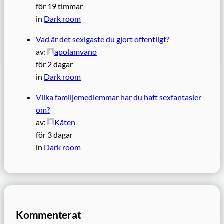
för 19 timmar
in
Dark room
Vad är det sexigaste du gjort offentligt?
av:
apolamvano
för 2 dagar
in
Dark room
Vilka familjemedlemmar har du haft sexfantasier
om?
av:
Kåten
för 3 dagar
in
Dark room
Kommenterat