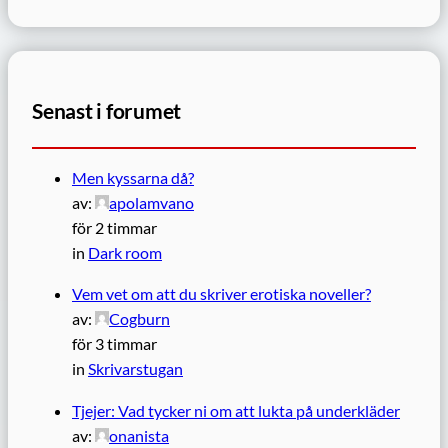
Senast i forumet
Men kyssarna då?
av:
apolamvano
för 2 timmar
in
Dark room
Vem vet om att du skriver erotiska noveller?
av:
Cogburn
för 3 timmar
in
Skrivarstugan
Tjejer: Vad tycker ni om att lukta på underkläder
av:
onanista