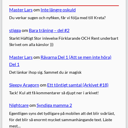
Master Lars
om
Inte längre oskuld
Du verkar sugen och nyfiken, får vi följa med till Kreta?
stigga
om
Bara träning – del #2
Starkt Häftigt Stor inlevelse Förklarande OCH Rent underbart
Skrivet om alla känslor )))
Master Lars
om
Rävarna Del 1 (Att se men inte höra)
Del 1
Det länkar ihop sig. Sammet du är magisk
Sleepy Aragorn
om
Ett töntigt samtal (Arkivet #18)
Tack! Kul att få kommentarer så djupt ner i arkivet!
Nightcare
om
Syndiga mamma 2
Egentligen syns det tydligare på mobilen att det blir svårläst,
för det blir så enormt mycket sammanhängande text. Läste
mest…