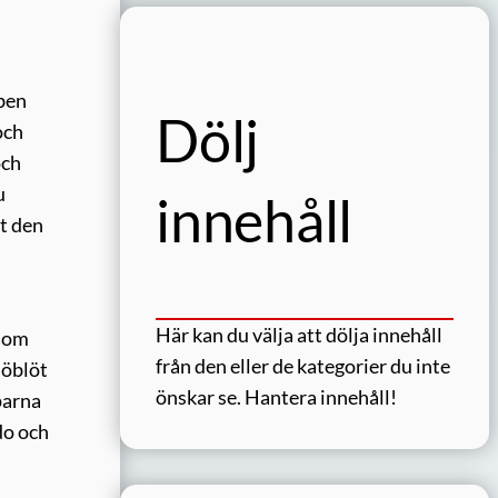
 ben
Dölj
och
och
u
innehåll
tt den
Här kan du välja att dölja innehåll
 som
från den eller de kategorier du inte
jöblöt
önskar se.
Hantera innehåll!
parna
do och