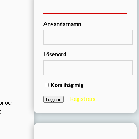
Användarnamn
Lösenord
Kom ihåg mig
Registrera
or och
g