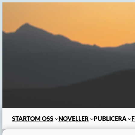
Hoppa
till
innehåll
START
OM OSS
NOVELLER
PUBLICERA