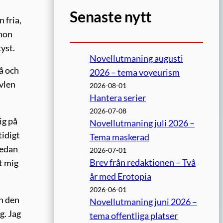
Senaste nytt
 fria,
 hon
tyst.
Novellutmaning augusti
å och
2026 – tema voyeurism
vlen
2026-08-01
Hantera serier
2026-07-08
ig på
Novellutmaning juli 2026 –
tidigt
Tema maskerad
medan
2026-07-01
Brev från redaktionen – Två
t mig
år med Erotopia
2026-06-01
en den
Novellutmaning juni 2026 –
g. Jag
tema offentliga platser