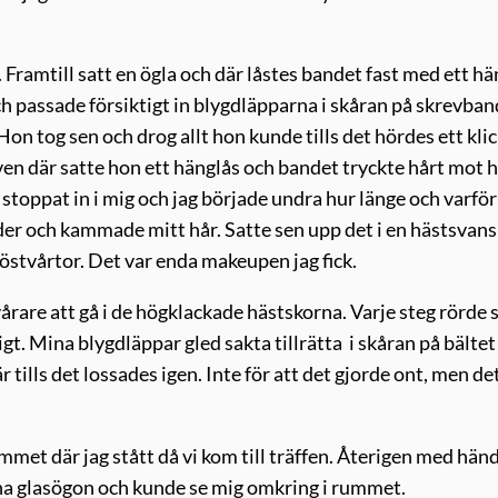
Framtill satt en ögla och där låstes bandet fast med ett hä
h passade försiktigt in blygdläpparna i skåran på skrevban
on tog sen och drog allt hon kunde tills det hördes ett klic
ven där satte hon ett hänglås och bandet tryckte hårt mot h
 stoppat in i mig och jag började undra hur länge och varför
er och kammade mitt hår. Satte sen upp det i en hästsvans
stvårtor. Det var enda makeupen jag fick.
årare att gå i de högklackade hästskorna. Varje steg rörde s
igt. Mina blygdläppar gled sakta tillrätta i skåran på bältet
är tills det lossades igen. Inte för att det gjorde ont, men de
rummet där jag stått då vi kom till träffen. Återigen med hän
mina glasögon och kunde se mig omkring i rummet.