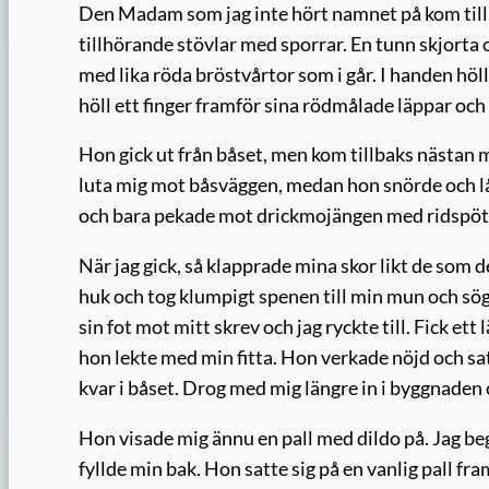
Den Madam som jag inte hört namnet på kom till m
tillhörande stövlar med sporrar. En tunn skjorta
med lika röda bröstvårtor som i går. I handen hö
höll ett finger framför sina rödmålade läppar och p
Hon gick ut från båset, men kom tillbaks nästan 
luta mig mot båsväggen, medan hon snörde och lå
och bara pekade mot drickmojängen med ridspöt
När jag gick, så klapprade mina skor likt de som 
huk och tog klumpigt spenen till min mun och sög 
sin fot mot mitt skrev och jag ryckte till. Fick et
hon lekte med min fitta. Hon verkade nöjd och sat
kvar i båset. Drog med mig längre in i byggnaden
Hon visade mig ännu en pall med dildo på. Jag beg
fyllde min bak. Hon satte sig på en vanlig pall f