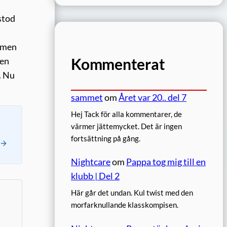
stod
, men
Kommenterat
nen
. Nu
sammet
om
Året var 20.. del 7
Hej Tack för alla kommentarer, de
värmer jättemycket. Det är ingen
fortsättning på gång.
Nightcare
om
Pappa tog mig till en
klubb | Del 2
Här går det undan. Kul twist med den
morfarknullande klasskompisen.