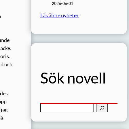
2026-06-01
Läs äldre nyheter
n
kunde
acke.
oris.
rd och
Sök novell
mdes
rapp
S
 jag
ö
så
k