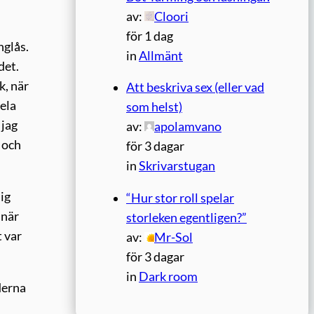
av:
Cloori
för 1 dag
nglås.
in
Allmänt
det.
k, när
Att beskriva sex (eller vad
ela
som helst)
 jag
av:
apolamvano
 och
för 3 dagar
in
Skrivarstugan
ig
“Hur stor roll spelar
 när
storleken egentligen?”
t var
av:
Mr-Sol
för 3 dagar
in
Dark room
derna