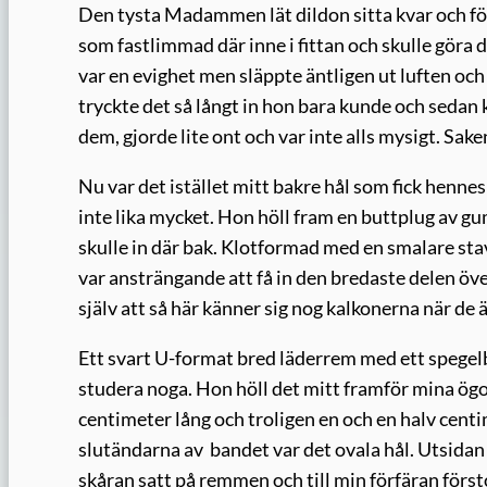
Den tysta Madammen lät dildon sitta kvar och för
som fastlimmad där inne i fittan och skulle göra de
var en evighet men släppte äntligen ut luften och 
tryckte det så långt in hon bara kunde och seda
dem, gjorde lite ont och var inte alls mysigt. Saken
Nu var det istället mitt bakre hål som fick henne
inte lika mycket. Hon höll fram en buttplug av g
skulle in där bak. Klotformad med en smalare stav
var ansträngande att få in den bredaste delen öve
själv att så här känner sig nog kalkonerna när de
Ett svart U-format bred läderrem med ett spegelbl
studera noga. Hon höll det mitt framför mina ögon,
centimeter lång och troligen en och en halv centi
slutändarna av bandet var det ovala hål. Utsidan
skåran satt på remmen och till min förfäran först