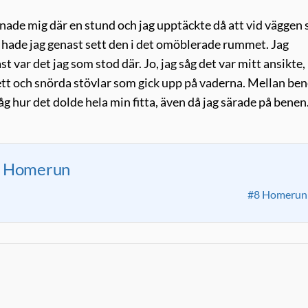
mnade mig där en stund och jag upptäckte då att vid väggen 
då hade jag genast sett den i det omöblerade rummet. Jag
 var det jag som stod där. Jo, jag såg det var mitt ansikte
ett och snörda stövlar som gick upp på vaderna. Mellan be
g hur det dolde hela min fitta, även då jag särade på benen
Homerun
#8 Homerun