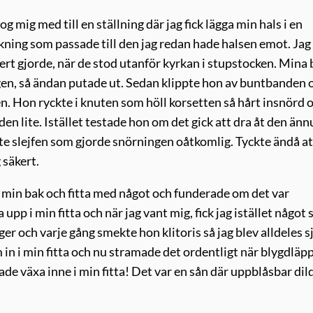
 mig med till en ställning där jag fick lägga min hals i en
kning som passade till den jag redan hade halsen emot. Jag
rt gjorde, när de stod utanför kyrkan i stupstocken. Mina
ingen, så ändan putade ut. Sedan klippte hon av buntbanden 
. Hon ryckte i knuten som höll korsetten så hårt insnörd 
den lite. Istället testade hon om det gick att dra åt den änn
ste slejfen som gjorde snörningen oåtkomlig. Tyckte ändå a
 säkert.
n min bak och fitta med något och funderade om det var
upp i min fitta och när jag vant mig, fick jag istället något
ger och varje gång smekte hon klitoris så jag blev alldeles s
m in i min fitta och nu stramade det ordentligt när blygdläp
de växa inne i min fitta! Det var en sån där uppblåsbar dil