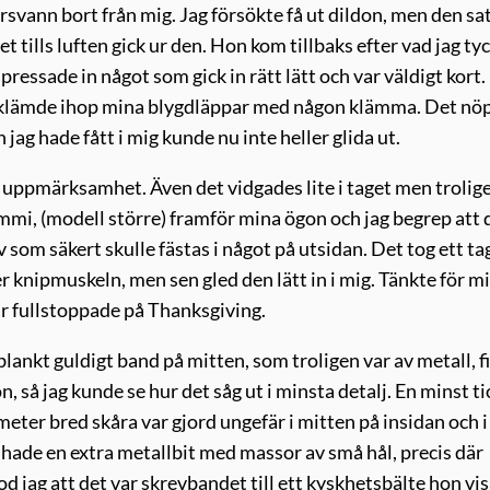
svann bort från mig. Jag försökte få ut dildon, men den sa
t tills luften gick ur den. Hon kom tillbaks efter vad jag ty
pressade in något som gick in rätt lätt och var väldigt kort
n klämde ihop mina blygdläppar med någon klämma. Det nöp
 jag hade fått i mig kunde nu inte heller glida ut.
s uppmärksamhet. Även det vidgades lite i taget men trolig
ummi, (modell större) framför mina ögon och jag begrep att 
 som säkert skulle fästas i något på utsidan. Det tog ett ta
r knipmuskeln, men sen gled den lätt in i mig. Tänkte för m
 är fullstoppade på Thanksgiving.
ankt guldigt band på mitten, som troligen var av metall, fi
 så jag kunde se hur det såg ut i minsta detalj. En minst ti
meter bred skåra var gjord ungefär i mitten på insidan och i
 hade en extra metallbit med massor av små hål, precis där
od jag att det var skrevbandet till ett kyskhetsbälte hon vi