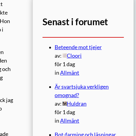
tt
ckte
Senast i forumet
. Hon
 i
Beteende mot tjejer
en
av:
Cloori
den
för 1 dag
g och
in
Allmänt
ig
Är svartsjuka verkligen
omognad?
ck jag
av:
Huldran
o
för 1 dag
in
Allmänt
sade
Bot-farming och läsningar.