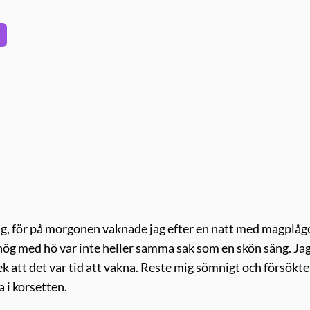
ig, för på morgonen vaknade jag efter en natt med magplåg
n hög med hö var inte heller samma sak som en skön säng. Ja
ek att det var tid att vakna. Reste mig sömnigt och försökte
 i korsetten.