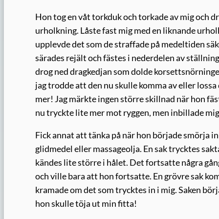
Hon tog en våt torkduk och torkade av mig och drog
urholkning. Låste fast mig med en liknande urhol
upplevde det som de straffade på medeltiden säke
särades rejält och fästes i nederdelen av ställn
drog ned dragkedjan som dolde korsettsnörningen
jag trodde att den nu skulle komma av eller lossa 
mer! Jag märkte ingen större skillnad när hon fä
nu tryckte lite mer mot ryggen, men inbillade mig
Fick annat att tänka på när hon började smörja i
glidmedel eller massageolja. En sak trycktes sakta 
kändes lite större i hålet. Det fortsatte några gån
och ville bara att hon fortsatte. En grövre sak ko
kramade om det som trycktes in i mig. Saken börja
hon skulle töja ut min fitta!