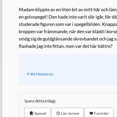
Madam klippte av en liten bit av mitt hår och lä
en golvspegel! Den hade inte varit där igår, för 
studerade figuren som var i spegelbilden. Knappast
kroppen var främmande, när den var klädd i kors
smög sig de guldglänsande skrevbandet och jag så
flashade jag inte fittan, men var det här bättre?
#6 Homerun
Spara detta inlägg
Sparad
Läs senare
Favoriter