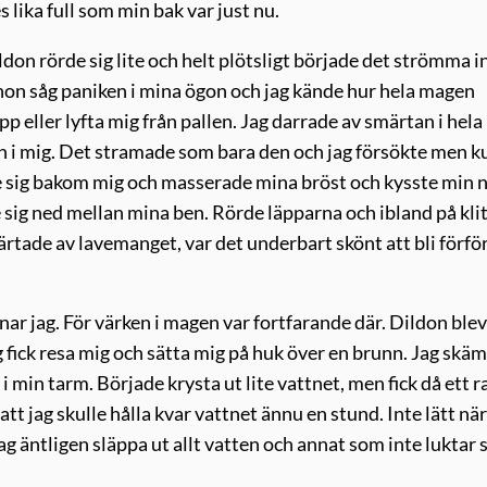
 lika full som min bak var just nu.
ldon rörde sig lite och helt plötsligt började det strömma i
hon såg paniken i mina ögon och jag kände hur hela magen
 eller lyfta mig från pallen. Jag darrade av smärtan i hela
n i mig. Det stramade som bara den och jag försökte men 
de sig bakom mig och masserade mina bröst och kysste min n
sig ned mellan mina ben. Rörde läpparna och ibland på klit
rtade av lavemanget, var det underbart skönt att bli förfö
r jag. För värken i magen var fortfarande där. Dildon blev
g fick resa mig och sätta mig på huk över en brunn. Jag skä
 min tarm. Började krysta ut lite vattnet, men fick då ett 
t jag skulle hålla kvar vattnet ännu en stund. Inte lätt när
ag äntligen släppa ut allt vatten och annat som inte luktar 