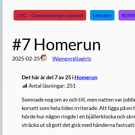
CNC – Consensual non-consent
Leksaker
BDSM
#7 Homerun
2025-02-25
Wampyrellagirls
Det här är del 7 av 25 i
Homerun
Antal läsningar:
251
Somnade nog om av och till, men natten var jobb
korsett som hela tiden irriterade. Att ligga på e
hörde hur någon ringde i en bjällerklocka och skr
sträcka ut så gott det gick med händerna fastsatta