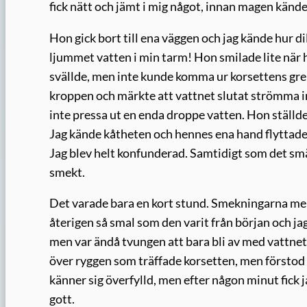
fick nätt och jämt i mig något, innan magen kändes
Hon gick bort till ena väggen och jag kände hur di
ljummet vatten i min tarm! Hon smilade lite när 
svällde, men inte kunde komma ur korsettens grepp
kroppen och märkte att vattnet slutat strömma i
inte pressa ut en enda droppe vatten. Hon ställ
Jag kände kåtheten och hennes ena hand flyttade 
Jag blev helt konfunderad. Samtidigt som det smä
smekt.
Det varade bara en kort stund. Smekningarna mena
återigen så smal som den varit från början och ja
men var ändå tvungen att bara bli av med vattnet i
över ryggen som träffade korsetten, men förstod at
känner sig överfylld, men efter någon minut fick j
gott.