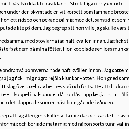
itt bås. Nu klädd i hästkläder. Stretchiga ridbyxor och
 och under den skymtade en vit korsett som lämnade brösten
ll hon ett ridspö och pekade på mig med det, samtidigt som
utade lite på dem. Jag begrep att hon ville jag skulle vara 
medsamma, med stövlarna jag haft kvällen innan. Jag fick st
ste fast dem på mina fötter. Hon kopplade sen loss munka
.
de andra två ponnyerna hade haft kvällen innan! Jag satte m
så jag fick i mig några rejäla klunkar vatten. Hon gned sam
t lätt slag över axeln av hennes spö och fortsatte att dricka 
te ett koppel i halsbandet då hon låst upp kedjan som hålli
 och det klapprade som en häst kom gående i gången.
rep att jag återigen skulle sätta mig där och kände hur äv
ramför mig och började mata mig med någon sorts tunn vällin