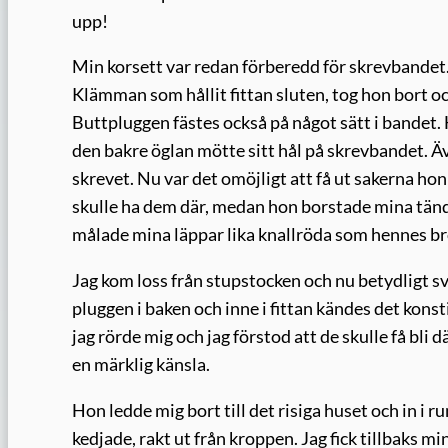
upp!
Min korsett var redan förberedd för skrevbandet. 
Klämman som hållit fittan sluten, tog hon bort oc
Buttpluggen fästes också på något sätt i bandet. H
den bakre öglan mötte sitt hål på skrevbandet. Ä
skrevet. Nu var det omöjligt att få ut sakerna hon
skulle ha dem där, medan hon borstade mina tänd
målade mina läppar lika knallröda som hennes brö
Jag kom loss från stupstocken och nu betydligt sv
pluggen i baken och inne i fittan kändes det konst
jag rörde mig och jag förstod att de skulle få bli d
en märklig känsla.
Hon ledde mig bort till det risiga huset och in i 
kedjade, rakt ut från kroppen. Jag fick tillbaks 