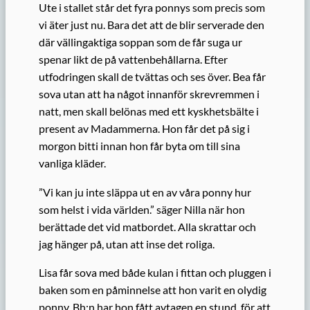
Ute i stallet står det fyra ponnys som precis som
vi äter just nu. Bara det att de blir serverade den
där vällingaktiga soppan som de får suga ur
spenar likt de på vattenbehållarna. Efter
utfodringen skall de tvättas och ses över. Bea får
sova utan att ha något innanför skrevremmen i
natt, men skall belönas med ett kyskhetsbälte i
present av Madammerna. Hon får det på sig i
morgon bitti innan hon får byta om till sina
vanliga kläder.
”Vi kan ju inte släppa ut en av våra ponny hur
som helst i vida världen.” säger Nilla när hon
berättade det vid matbordet. Alla skrattar och
jag hänger på, utan att inse det roliga.
Lisa får sova med både kulan i fittan och pluggen i
baken som en påminnelse att hon varit en olydig
ponny. Bh:n har hon fått avtagen en stund, för att