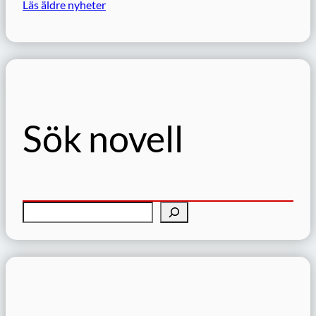
Läs äldre nyheter
Sök novell
S
ö
k