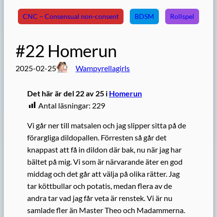
CNC – Consensual non-consent
BDSM
Rollspel
#22 Homerun
2025-02-25
Wampyrellagirls
Det här är del 22 av 25 i
Homerun
Antal läsningar:
229
Vi går ner till matsalen och jag slipper sitta på de
förargliga dildopallen. Förresten så går det
knappast att få in dildon där bak, nu när jag har
bältet på mig. Vi som är närvarande äter en god
middag och det går att välja på olika rätter. Jag
tar köttbullar och potatis, medan flera av de
andra tar vad jag får veta är renstek. Vi är nu
samlade fler än Master Theo och Madammerna.