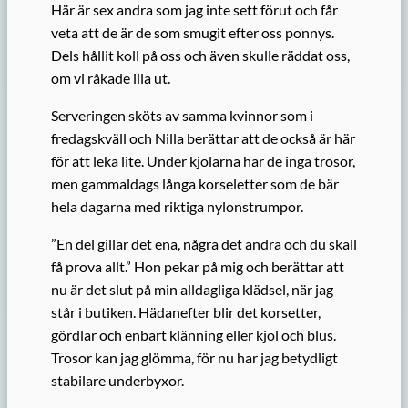
Här är sex andra som jag inte sett förut och får
veta att de är de som smugit efter oss ponnys.
Dels hållit koll på oss och även skulle räddat oss,
om vi råkade illa ut.
Serveringen sköts av samma kvinnor som i
fredagskväll och Nilla berättar att de också är här
för att leka lite. Under kjolarna har de inga trosor,
men gammaldags långa korseletter som de bär
hela dagarna med riktiga nylonstrumpor.
”En del gillar det ena, några det andra och du skall
få prova allt.” Hon pekar på mig och berättar att
nu är det slut på min alldagliga klädsel, när jag
står i butiken. Hädanefter blir det korsetter,
gördlar och enbart klänning eller kjol och blus.
Trosor kan jag glömma, för nu har jag betydligt
stabilare underbyxor.