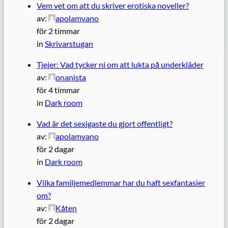
Vem vet om att du skriver erotiska noveller?
av:
apolamvano
för 2 timmar
in
Skrivarstugan
Tjejer: Vad tycker ni om att lukta på underkläder
av:
onanista
för 4 timmar
in
Dark room
Vad är det sexigaste du gjort offentligt?
av:
apolamvano
för 2 dagar
in
Dark room
Vilka familjemedlemmar har du haft sexfantasier
om?
av:
Kåten
för 2 dagar