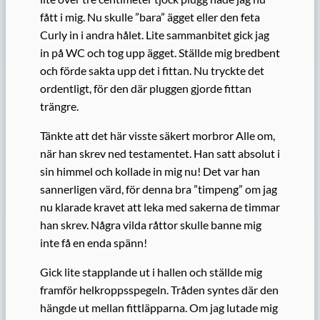
fått i mig. Nu skulle ”bara” ägget eller den feta
Curly in i andra hålet. Lite sammanbitet gick jag
in på WC och tog upp ägget. Ställde mig bredbent
och förde sakta upp det i fittan. Nu tryckte det
ordentligt, för den där pluggen gjorde fittan
trängre.
Tänkte att det här visste säkert morbror Alle om,
när han skrev ned testamentet. Han satt absolut i
sin himmel och kollade in mig nu! Det var han
sannerligen värd, för denna bra ”timpeng” om jag
nu klarade kravet att leka med sakerna de timmar
han skrev. Några vilda råttor skulle banne mig
inte få en enda spänn!
Gick lite stapplande ut i hallen och ställde mig
framför helkroppsspegeln. Tråden syntes där den
hängde ut mellan fittläpparna. Om jag lutade mig