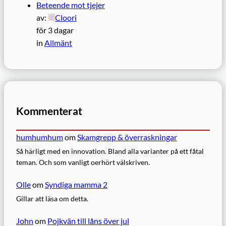
Beteende mot tjejer
av:
Cloori
för 3 dagar
in
Allmänt
Kommenterat
humhumhum
om
Skamgrepp & överraskningar
Så härligt med en innovation. Bland alla varianter på ett fåtal
teman. Och som vanligt oerhört välskriven.
Olle
om
Syndiga mamma 2
Gillar att läsa om detta.
John
om
Pojkvän till låns över jul