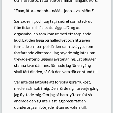
och flåsade och stönade osammanhängande ord.
”Faan, fitta… oohhh… näää… jooo… va.. skönt!”
Sansade mig och tog tag i snöret som stack ut
från fittan och fastsatt i ägget. Drog ut
orgasmbollen som kom ut med ett sörplande
ljud. Lät den ligga på hallgolvet och fittsaven
formade en liten pöl då den rann av ägget som
fortfarande vibrerade. Jag brydde mig inte utan
trevade efter pluggens avstängning. Lät pluggen
stanna kvar där inne, för hade jag för en gång
skull fått dit den, så fick den vara där en stund till.
Var inte det lättaste att försöka göra frukost,
med en sån sak i mig. Den rörde sig lite varje gång
jag flyttade mig. Om jag så bara lyfte en fot så
ändrade den sig lite. Fast jag precis fått en
dunderorgasm började fittan nu vakna till.