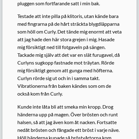
pluggen som fortfarande satt i min bak.
Testade att inte pilla på klitoris, utan kände bara
med fingrarna på de hårt sträckta blygdläpparna
som höll om Curly. Det tände mig enormt att veta
att jag hade den här stora grejen i mig. Hasade
mig försiktigt ned till fotgaveln på sängen.
Tackade mig själv att det var en slät furugavel, då
Curlyns sugkopp fastnade mot träytan. Rörde
mig försiktigt genom att gunga med höfterna.
Curlyn rörde sig ut och in i samma takt.
Vibrationerna från baken kändes som om de
också kom från Curly.
Kunde inte låta bli att smeka min kropp. Drog
händerna upp på magen. Över brösten och runt
halsen, så att jag även kom åt nacken. Fortsatte
nedåt brösten och fångade ett bröst i varje näve.
Höll händerna kupade så bröstvårtorna kom