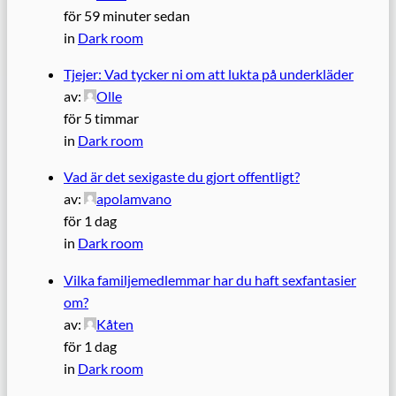
för 59 minuter sedan
in
Dark room
Tjejer: Vad tycker ni om att lukta på underkläder
av:
Olle
för 5 timmar
in
Dark room
Vad är det sexigaste du gjort offentligt?
av:
apolamvano
för 1 dag
in
Dark room
Vilka familjemedlemmar har du haft sexfantasier
om?
av:
Kåten
för 1 dag
in
Dark room