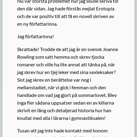
Nu var största problemet hur jag skulle skriva till
den där sidan. Jag hade förstås mejlat Erotopia
och de var positiv till att få en novell skriven av
en ny författarinna.
Jag författarinna!
Skrattade!
Trodde
de
att
jag är
en svensk Joanne
Rowling
som satt hemma och skrev tjocka
romaner och ville ha lite annat att tänka på, när
jag
skrev hur en tjej leker med sina sexleksaker?
Sist jag skrev en berättelse var nog i
mellanstadiet, när vi gick i femman och den
handlade om vad jag gjort på sommarlovet. Blev
inga fler sådana uppsatser sedan en av killarna
skrivit en lång och detaljerad historia hur han
knullat med alla i lärarna i gymnastiksalen!
Tusan att jag inte hade kontakt med honom