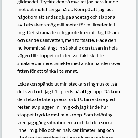
glidmedel. Tryckte den så mycket jag bara kunde
mot det motsträviga hålet. Kom på att jag läst
något om att andas djupa andetag och slappna
av. Leksaken smög millimeter för millimeter in i
mig. Det stramade och gjorde lite ont. Jag flåsade
och kände kallsvetten, men fortsatte. Hade den
nu kommit så långt in så skulle den tusan in hela
vägen till stoppet och den var faktiskt lite
smalare där nere. Smekte med andra handen över
fittan för att tänka lite annat.
Leksaken spände ut min stackars ringmuskel, så
det sved och jag höll precis på att ge upp. Då kom
den fetaste biten precis förbi! Utan vidare gled
resten av pluggen in i mig och jag kände hur
stoppet tryckte mot min kropp. Som belöning
vred jag igång vibrationerna och lät den surra
inne i mig. Nio och en halv centimeter lång och
lite över tre centimeter tjock plugg hade jag nu