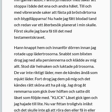
stoppa i både det ena och andra hålet. Till och
med vibrerande saker att fästa på bröstvårtorna
och blygdläpparna! Nu hade jag fått blodad tand
och redan var ett återbesök planerat i min skalle.
Först skulle jag bara få till det med
testamentskravet.
Hann knappt hem och innanför dörren innan jag
rotade upp lädertrosorna. Snabbt som blixten
drog jag ned alla persiennerna och klädde av mig
allt. Stod där helnaken och luktade på trosorna.
De var inte riktigt läder, men de kändes ändå som
mjukt läder. Fort drog jag dem på mig och det
kändes rätt sköna att ha på sig. Jag drog åt
remmarna som gick över höften och satte dit
låset som följde med. ”KLICK” Låset gick igen och
jag hajade till lite. Nu var fittan troligtvis inlåst
och det skulle inte gå att röra den eller få in eller