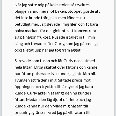
När jag satte mig på köksstolen så trycktes
pluggen ännu mer mot baken. Stoppet gjorde att
det inte kunde tränga in, men kändes nu
betydligt mer. Jag slevade i mig filen och åt bara
halva mackan, för det gick inte att koncentrera
sig på någon frukost. Rusade istället in till min
säng och trevade efter Curly, som jag påpassligt
också letat upp när jag tog fram ägget.
Skrevade som tusan och lät Curly nosa utmed
hela fittan. Drog skaftet över klitoris och kände
hur fittan pulserade. Nu kunde jag inte låta bli.
Tvungen att få den i mig. Siktade precis mot
öppningen och tryckte till så mycket jag bara
kunde. Curly åkte in så långt den nu kunde i
fittan. Medan den låg djupt där inne och jag
kunde känna hur den fyllde mig nästan till
bristningsgränsen, vred jag på vibratorn till