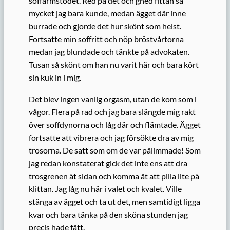
soffarmstödet. Red på det och gned fittan så
mycket jag bara kunde, medan ägget där inne
burrade och gjorde det hur skönt som helst.
Fortsatte min soffritt och nöp bröstvårtorna
medan jag blundade och tänkte på advokaten.
Tusan så skönt om han nu varit här och bara kört
sin kuk in i mig.
Det blev ingen vanlig orgasm, utan de kom som i
vågor. Flera på rad och jag bara slängde mig rakt
över soffdynorna och låg där och flämtade. Ägget
fortsatte att vibrera och jag försökte dra av mig
trosorna. De satt som om de var pålimmade! Som
jag redan konstaterat gick det inte ens att dra
trosgrenen åt sidan och komma åt att pilla lite på
klittan. Jag låg nu här i valet och kvalet. Ville
stänga av ägget och ta ut det, men samtidigt ligga
kvar och bara tänka på den sköna stunden jag
precis hade fått.