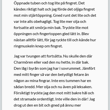
Öppnade tuben och tog lite på fingret. Det
kändes riktigt halt och jag förde det oljiga fingret
mot min stjärtöppning. Gned runt det lite och det
var inte alls obehagligt. Tog lite mer olja och
fortsatte att smörja min bak. Tryckte lite mot
öppningen och fingertoppen gled lätt in. Blev
nästan alltför lätt, för jag ryckte till och kände hur
ringmuskeln knep om fingret.
Jag var tvungen att fortsätta. Nu skulle den där
Charmören eller vad den nu hette, in där bak.
Den låg i byrån som jag har i sovrummet. Jämfört
med mitt finger så var den betydligt fetare än
någon av mina fingrar. Inte ens tummen har en
sådan bredd. Mer olja och nu även på leksaken.
Försiktigt tryckte jag den mot mitt bakre hål och
det stramade ordentligt. Inte ville den in där! Jag
drog ut den en bit och gned på ännu mer