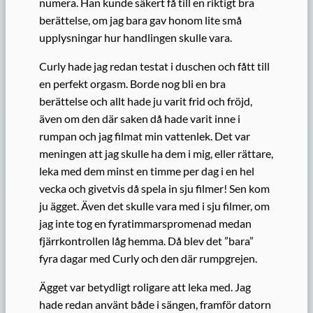
numera. Han kunde säkert få till en riktigt bra
berättelse, om jag bara gav honom lite små
upplysningar hur handlingen skulle vara.
Curly hade jag redan testat i duschen och fått till
en perfekt orgasm. Borde nog bli en bra
berättelse och allt hade ju varit frid och fröjd,
även om den där saken då hade varit inne i
rumpan och jag filmat min vattenlek. Det var
meningen att jag skulle ha dem i mig, eller rättare,
leka med dem minst en timme per dag i en hel
vecka och givetvis då spela in sju filmer! Sen kom
ju ägget. Även det skulle vara med i sju filmer, om
jag inte tog en fyratimmarspromenad medan
fjärrkontrollen låg hemma. Då blev det ”bara”
fyra dagar med Curly och den där rumpgrejen.
Ägget var betydligt roligare att leka med. Jag
hade redan använt både i sängen, framför datorn