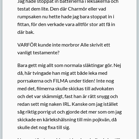
Jag hade stoppat in batterierna i leksakerna och
testat dem lite. Den där Charmör eller vad
rumpsaken nu hette hade jag bara stoppat in i
fittan, för den verkade vara alltför stor att få in
där bak.
VARFÖR kunde inte morbror Alle skrivit ett
vanligt testamente?
Bara gett mig allt som normala släktingar gör. Nej
då, här tvingade han mig att både leka med
porrsakerna och FILMA under tiden! Inte nog
med det, filmerna skulle skickas till advokaten
och det var skämmigt, fast han är rätt snygg och
redan sett mig naken IRL. Kanske om jag istället
såg riktig porrig ut och gjorde det mer som om jag
skickade en kärlekshälsning till min pojkvän, då
skulle det nog fixa till sig.