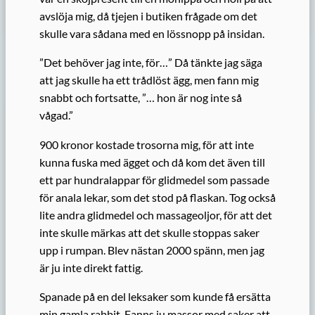
avslöja mig, då tjejen i butiken frågade om det
skulle vara sådana med en lössnopp på insidan.
”Det behöver jag inte, för…” Då tänkte jag säga
att jag skulle ha ett trådlöst ägg, men fann mig
snabbt och fortsatte, ”… hon är nog inte så
vågad.”
900 kronor kostade trosorna mig, för att inte
kunna fuska med ägget och då kom det även till
ett par hundralappar för glidmedel som passade
för anala lekar, som det stod på flaskan. Tog också
lite andra glidmedel och massageoljor, för att det
inte skulle märkas att det skulle stoppas saker
upp i rumpan. Blev nästan 2000 spänn, men jag
är ju inte direkt fattig.
Spanade på en del leksaker som kunde få ersätta
min gamla rabbit. Fanns ju massor med saker att