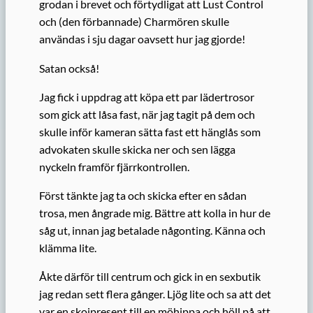
grodan i brevet och förtydligat att Lust Control
och (den förbannade) Charmören skulle
användas i sju dagar oavsett hur jag gjorde!
Satan också!
Jag fick i uppdrag att köpa ett par lädertrosor
som gick att låsa fast, när jag tagit på dem och
skulle inför kameran sätta fast ett hänglås som
advokaten skulle skicka ner och sen lägga
nyckeln framför fjärrkontrollen.
Först tänkte jag ta och skicka efter en sådan
trosa, men ångrade mig. Bättre att kolla in hur de
såg ut, innan jag betalade någonting. Känna och
klämma lite.
Åkte därför till centrum och gick in en sexbutik
jag redan sett flera gånger. Ljög lite och sa att det
var en skojpresent till en möhippa och höll på att