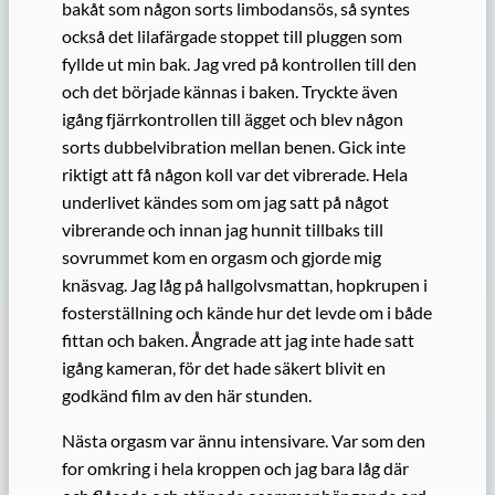
bakåt som någon sorts limbodansös, så syntes
också det lilafärgade stoppet till pluggen som
fyllde ut min bak. Jag vred på kontrollen till den
och det började kännas i baken. Tryckte även
igång fjärrkontrollen till ägget och blev någon
sorts dubbelvibration mellan benen. Gick inte
riktigt att få någon koll var det vibrerade. Hela
underlivet kändes som om jag satt på något
vibrerande och innan jag hunnit tillbaks till
sovrummet kom en orgasm och gjorde mig
knäsvag. Jag låg på hallgolvsmattan, hopkrupen i
fosterställning och kände hur det levde om i både
fittan och baken. Ångrade att jag inte hade satt
igång kameran, för det hade säkert blivit en
godkänd film av den här stunden.
Nästa orgasm var ännu intensivare. Var som den
for omkring i hela kroppen och jag bara låg där