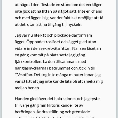
ut något i den. Testade en stund om det verkligen
inte gick att nå fittan på något sätt. Inte en chans
och med ägget i sig, var det faktiskt omöjligt att få
ut det, utan att ha tillgång till nyckeln.
Jag var nu lite kåt och plockade därför fram
ägget. Öppnade troslåset och ägget gled utan
vidare in i den sekretvåta fittan. När sen låset än
en gång kommit på plats satte jag igång
fjärrkontrollen. La den tillsammans med
hänglåsnycklarna i badrummet och gick in till
TV:soffan. Det tog inte många minuter innan jag
var så kåt att jag inte kunde låta bli att smeka mig
mellan benen.
Handen gled över det hala skinnet och jag ryste
till varje gång min klitoris kände lite av
beröringen. Ändra ställning och grenslade