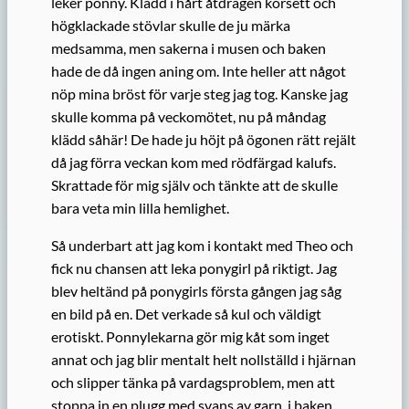
leker ponny. Klädd i hårt åtdragen korsett och
högklackade stövlar skulle de ju märka
medsamma, men sakerna i musen och baken
hade de då ingen aning om. Inte heller att något
nöp mina bröst för varje steg jag tog. Kanske jag
skulle komma på veckomötet, nu på måndag
klädd såhär! De hade ju höjt på ögonen rätt rejält
då jag förra veckan kom med rödfärgad kalufs.
Skrattade för mig själv och tänkte att de skulle
bara veta min lilla hemlighet.
Så underbart att jag kom i kontakt med Theo och
fick nu chansen att leka ponygirl på riktigt. Jag
blev heltänd på ponygirls första gången jag såg
en bild på en. Det verkade så kul och väldigt
erotiskt. Ponnylekarna gör mig kåt som inget
annat och jag blir mentalt helt nollställd i hjärnan
och slipper tänka på vardagsproblem, men att
stoppa in en plugg med svans av garn, i baken,