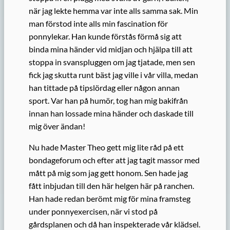
när jag lekte hemma var inte alls samma sak. Min
man förstod inte alls min fascination för
ponnylekar. Han kunde förstås förmå sig att
binda mina händer vid midjan och hjälpa till att
stoppa in svanspluggen om jag tjatade, men sen
fick jag skutta runt bäst jag ville i vår villa, medan
han tittade på tipslördag eller någon annan
sport. Var han på humör, tog han mig bakifrån
innan han lossade mina händer och daskade till
mig över ändan!
Nu hade Master Theo gett mig lite råd på ett
bondageforum och efter att jag tagit massor med
mått på mig som jag gett honom. Sen hade jag
fått inbjudan till den här helgen här på ranchen.
Han hade redan berömt mig för mina framsteg
under ponnyexercisen, när vi stod på
gårdsplanen och då han inspekterade vår klädsel.