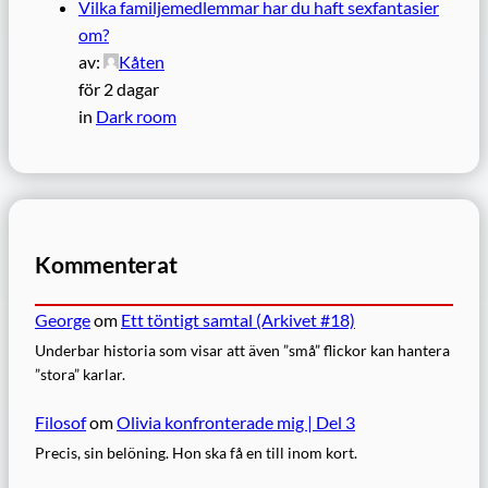
Vilka familjemedlemmar har du haft sexfantasier
om?
av:
Kåten
för 2 dagar
in
Dark room
Kommenterat
George
om
Ett töntigt samtal (Arkivet #18)
Underbar historia som visar att även ”små” flickor kan hantera
”stora” karlar.
Filosof
om
Olivia konfronterade mig | Del 3
Precis, sin belöning. Hon ska få en till inom kort.