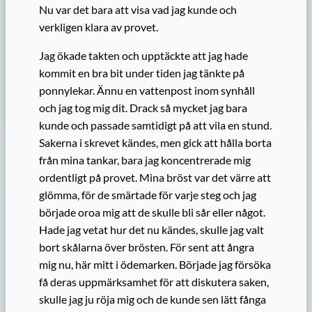
Nu var det bara att visa vad jag kunde och
verkligen klara av provet.
Jag ökade takten och upptäckte att jag hade
kommit en bra bit under tiden jag tänkte på
ponnylekar. Ännu en vattenpost inom synhåll
och jag tog mig dit. Drack så mycket jag bara
kunde och passade samtidigt på att vila en stund.
Sakerna i skrevet kändes, men gick att hålla borta
från mina tankar, bara jag koncentrerade mig
ordentligt på provet. Mina bröst var det värre att
glömma, för de smärtade för varje steg och jag
började oroa mig att de skulle bli sår eller något.
Hade jag vetat hur det nu kändes, skulle jag valt
bort skålarna över brösten. För sent att ångra
mig nu, här mitt i ödemarken. Började jag försöka
få deras uppmärksamhet för att diskutera saken,
skulle jag ju röja mig och de kunde sen lätt fånga