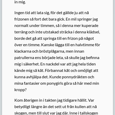
in mig.
Ingen tid att lata sig, för det gällde ju att nå
frizonen så fort det bara gick. En mil springer jag
normalt under timmen, så i denna mer kuperade
terräng och inte utstakad sträcka i denna klädsel,
borde det gå att springa till en frizon på något
över en timme. Kanske lägga till en halvtimme för
klackarna och bröstplågarna, men innan
patrullerna ens började leta, så skulle jag befinna
mig i säkerhet. En nackdel var att jag hela tiden
kände mig så kåt. Förbannat kåt och omöjligt att
kunna avhjälpa det. Kunde ponnydräkten och
mina fantasier om ponygirls göra så här med min
kropp?
Kom återigen in i takten jag tidigare hållit. Var
betydligt längre än det sett ut från kullen att nå
skogen, men till slut var jag där. Inne i tallskogen