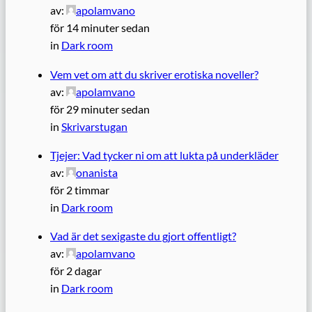
av:
apolamvano
för 14 minuter sedan
in
Dark room
Vem vet om att du skriver erotiska noveller?
av:
apolamvano
för 29 minuter sedan
in
Skrivarstugan
Tjejer: Vad tycker ni om att lukta på underkläder
av:
onanista
för 2 timmar
in
Dark room
Vad är det sexigaste du gjort offentligt?
av:
apolamvano
för 2 dagar
in
Dark room