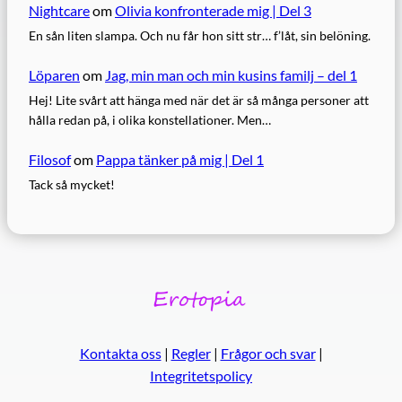
Nightcare
om
Olivia konfronterade mig | Del 3
En sån liten slampa. Och nu får hon sitt str… f’låt, sin belöning.
Löparen
om
Jag, min man och min kusins familj – del 1
Hej! Lite svårt att hänga med när det är så många personer att
hålla redan på, i olika konstellationer. Men…
Filosof
om
Pappa tänker på mig | Del 1
Tack så mycket!
Kontakta oss
|
Regler
|
Frågor och svar
|
Integritetspolicy