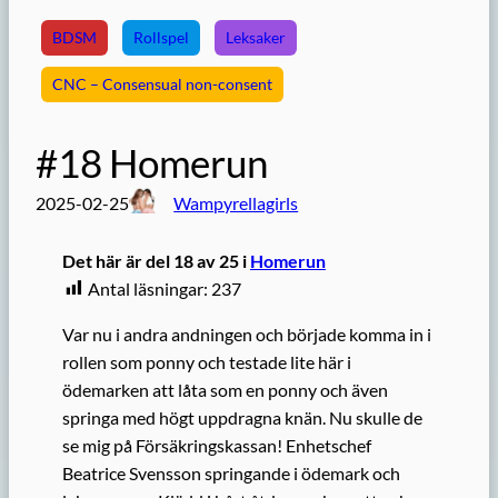
BDSM
Rollspel
Leksaker
CNC – Consensual non-consent
#18 Homerun
2025-02-25
Wampyrellagirls
Det här är del 18 av 25 i
Homerun
Antal läsningar:
237
Var nu i andra andningen och började komma in i
rollen som ponny och testade lite här i
ödemarken att låta som en ponny och även
springa med högt uppdragna knän. Nu skulle de
se mig på Försäkringskassan! Enhetschef
Beatrice Svensson springande i ödemark och