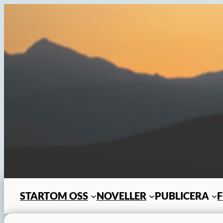
Hoppa
till
innehåll
START
OM OSS
NOVELLER
PUBLICERA