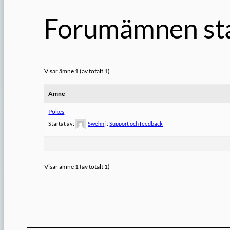
Forumämnen st
Visar ämne 1 (av totalt 1)
Ämne
Pokes
Startat av:
Swehn
i:
Support och feedback
Visar ämne 1 (av totalt 1)