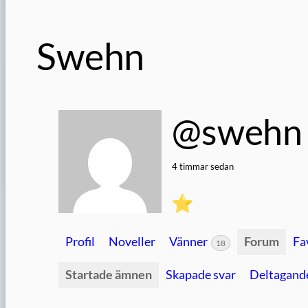
Swehn
@swehn
4 timmar sedan
Profil
Noveller
Vänner
Forum
Fa
18
Startade ämnen
Skapade svar
Deltagand