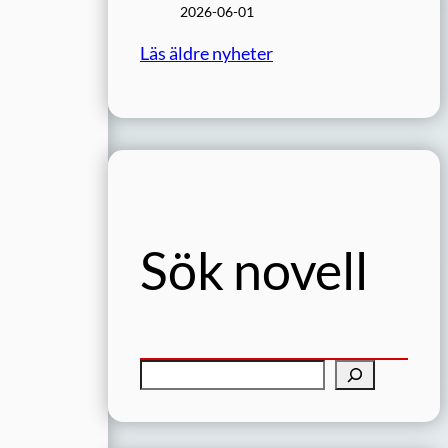
2026-06-01
Läs äldre nyheter
Sök novell
S
ö
k