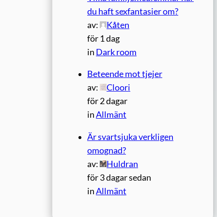
du haft sexfantasier om?
av:
Kåten
för 1 dag
in
Dark room
Beteende mot tjejer
av:
Cloori
för 2 dagar
in
Allmänt
Är svartsjuka verkligen
omognad?
av:
Huldran
för 3 dagar sedan
in
Allmänt