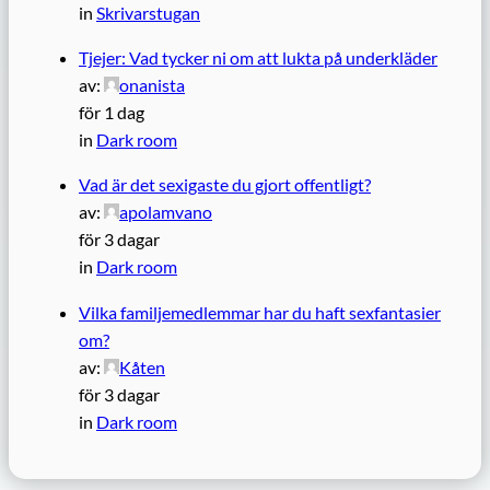
in
Skrivarstugan
Tjejer: Vad tycker ni om att lukta på underkläder
av:
onanista
för 1 dag
in
Dark room
Vad är det sexigaste du gjort offentligt?
av:
apolamvano
för 3 dagar
in
Dark room
Vilka familjemedlemmar har du haft sexfantasier
om?
av:
Kåten
för 3 dagar
in
Dark room