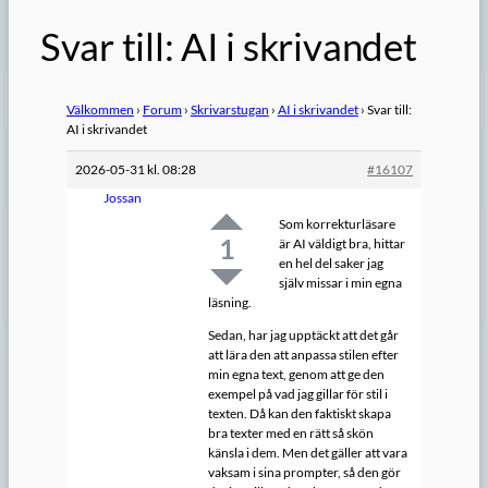
Svar till: AI i skrivandet
Välkommen
›
Forum
›
Skrivarstugan
›
AI i skrivandet
›
Svar till:
AI i skrivandet
2026-05-31 kl. 08:28
#16107
Jossan
Som korrekturläsare
1
är AI väldigt bra, hittar
en hel del saker jag
själv missar i min egna
läsning.
Sedan, har jag upptäckt att det går
att lära den att anpassa stilen efter
min egna text, genom att ge den
exempel på vad jag gillar för stil i
texten. Då kan den faktiskt skapa
bra texter med en rätt så skön
känsla i dem. Men det gäller att vara
vaksam i sina prompter, så den gör