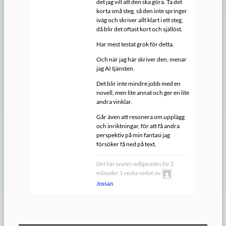
det jag vill att den ska göra. Ta det
korta små steg, så den inte springer
iväg och skriver allt klart i ett steg,
då blir det oftast kort och själlöst.
Har mest testat grok för detta.
Och när jag här skriver den, menar
jag AI tjänsten.
Det blir inte mindre jobb med en
novell, men lite annat och ger en lite
andra vinklar.
Går även att resonera om upplägg
och inriktningar, för att få andra
perspektiv på min fantasi jag
försöker få ned på text.
Det här svaret redigerades för 2
månader, 1 vecka sedan av
Jossan
.