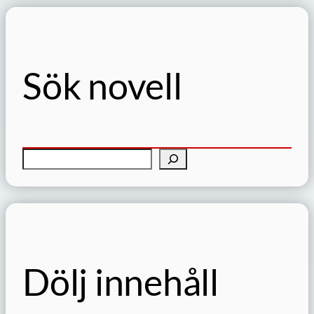
Sök novell
S
ö
k
Dölj innehåll