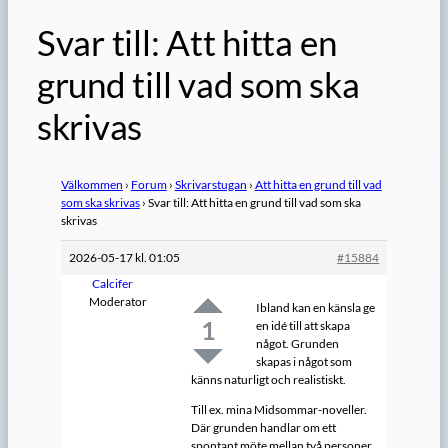
Svar till: Att hitta en
grund till vad som ska
skrivas
Välkommen
›
Forum
›
Skrivarstugan
›
Att hitta en grund till vad
som ska skrivas
›
Svar till: Att hitta en grund till vad som ska
skrivas
2026-05-17 kl. 01:05
#15884
Calcifer
Moderator
Ibland kan en känsla ge
1
en idé till att skapa
något. Grunden
skapas i något som
känns naturligt och realistiskt.
Till ex. mina Midsommar-noveller.
Där grunden handlar om ett
spontant möte mellan två personer.