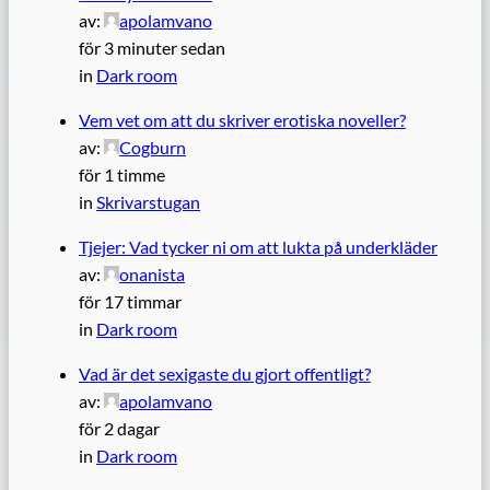
av:
apolamvano
för 3 minuter sedan
in
Dark room
Vem vet om att du skriver erotiska noveller?
av:
Cogburn
för 1 timme
in
Skrivarstugan
Tjejer: Vad tycker ni om att lukta på underkläder
av:
onanista
för 17 timmar
in
Dark room
Vad är det sexigaste du gjort offentligt?
av:
apolamvano
för 2 dagar
in
Dark room