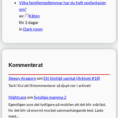
Vilka familjemedlemmar har du haft sexfantasier
om?
av:
Kåten
för 2 dagar
in
Dark room
Kommenterat
Sleepy Aragorn
om
Ett töntigt samtal (Arkivet #18)
Tack! Kul att få kommentarer så djupt ner i arkivet!
Nightcare
om
Syndiga mamma 2
Egentligen syns det tydligare på mobilen att det blir svårläst,
för det blir så enormt mycket sammanhängande text. Läste
mest…