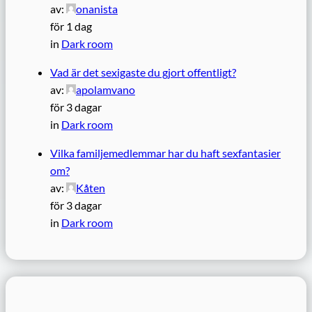
av:
onanista
för 1 dag
in
Dark room
Vad är det sexigaste du gjort offentligt?
av:
apolamvano
för 3 dagar
in
Dark room
Vilka familjemedlemmar har du haft sexfantasier
om?
av:
Kåten
för 3 dagar
in
Dark room