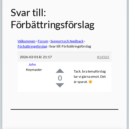
Svar till:
Förbättringsförslag
Välkommen
›
Forum
›
Support och feedback
›
Förbättringsförslag
›
Svar till: Förbättringsförslag
2026-03-01 kl. 21:17
#14565
John
Keymaster
Tack, bra temaförslag
0
tar vi gärna emot. Det
är sparat.