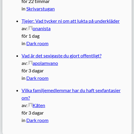
för 22 timmar
in
Skrivarstugan
Tjejer: Vad tycker ni om att lukta på underkläder
av:
onanista
för 1 dag
in
Dark room
Vad är det sexigaste du gjort offentligt?
av:
apolamvano
för 3 dagar
in
Dark room
Vilka familjemedlemmar har du haft sexfantasier
om?
av:
Kåten
för 3 dagar
in
Dark room