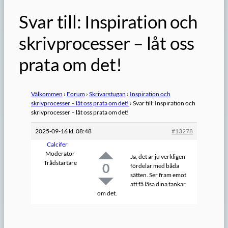
Svar till: Inspiration och
skrivprocesser – låt oss
prata om det!
Välkommen
›
Forum
›
Skrivarstugan
›
Inspiration och
skrivprocesser – låt oss prata om det!
›
Svar till: Inspiration och
skrivprocesser – låt oss prata om det!
2025-09-16 kl. 08:48
#13278
Calcifer
Moderator
Ja, det är ju verkligen
Trådstartare
0
fördelar med båda
sätten. Ser fram emot
att få läsa dina tankar
om det.