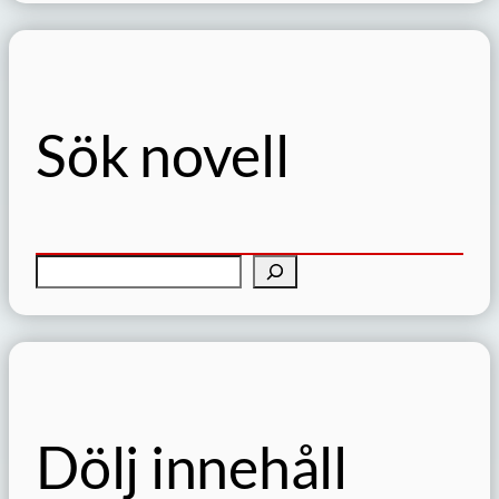
Sök novell
S
ö
k
Dölj innehåll