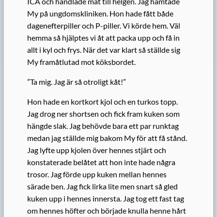
ICA och handlade mat till helgen. Jag hämtade
My på ungdomskliniken. Hon hade fått både
dagenefterpiller och P-piller. Vi körde hem. Väl
hemma så hjälptes vi åt att packa upp och få in
allt i kyl och frys. När det var klart så ställde sig
My framåtlutad mot köksbordet.
”Ta mig. Jag är så otroligt kåt!”
Hon hade en kortkort kjol och en turkos topp.
Jag drog ner shortsen och fick fram kuken som
hängde slak. Jag behövde bara ett par runktag
medan jag ställde mig bakom My för att få stånd.
Jag lyfte upp kjolen över hennes stjärt och
konstaterade belåtet att hon inte hade några
trosor. Jag förde upp kuken mellan hennes
särade ben. Jag fick lirka lite men snart så gled
kuken upp i hennes innersta. Jag tog ett fast tag
om hennes höfter och började knulla henne hårt