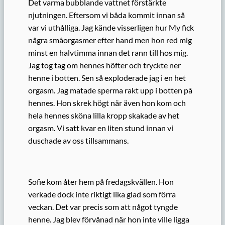
Det varma bubblande vattnet förstärkte
njutningen. Eftersom vi båda kommit innan så
var vi uthålliga. Jag kände visserligen hur My fick
några småorgasmer efter hand men hon red mig
minst en halvtimma innan det rann till hos mig.
Jag tog tag om hennes höfter och tryckte ner
henne i botten. Sen så exploderade jag i en het
orgasm. Jag matade sperma rakt upp i botten på
hennes. Hon skrek högt när även hon kom och
hela hennes sköna lilla kropp skakade av het
orgasm. Vi satt kvar en liten stund innan vi
duschade av oss tillsammans.
Sofie kom åter hem på fredagskvällen. Hon
verkade dock inte riktigt lika glad som förra
veckan. Det var precis som att något tyngde
henne. Jag blev förvånad när hon inte ville ligga