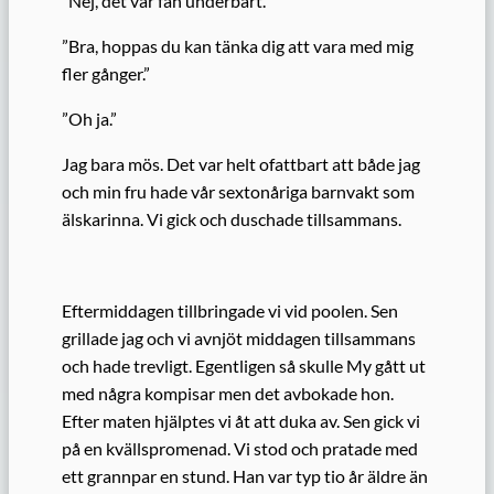
”Nej, det var fan underbart.”
”Bra, hoppas du kan tänka dig att vara med mig
fler gånger.”
”Oh ja.”
Jag bara mös. Det var helt ofattbart att både jag
och min fru hade vår sextonåriga barnvakt som
älskarinna. Vi gick och duschade tillsammans.
Eftermiddagen tillbringade vi vid poolen. Sen
grillade jag och vi avnjöt middagen tillsammans
och hade trevligt. Egentligen så skulle My gått ut
med några kompisar men det avbokade hon.
Efter maten hjälptes vi åt att duka av. Sen gick vi
på en kvällspromenad. Vi stod och pratade med
ett grannpar en stund. Han var typ tio år äldre än