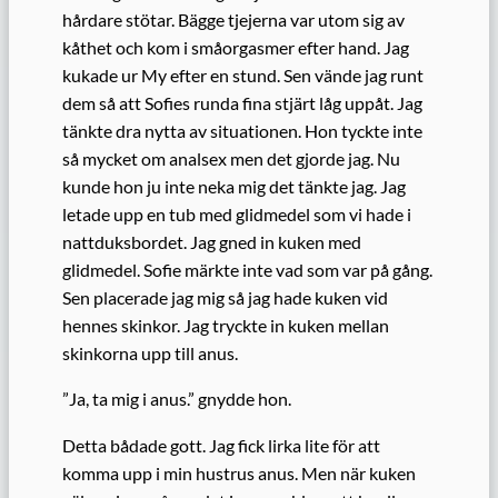
hårdare stötar. Bägge tjejerna var utom sig av
kåthet och kom i småorgasmer efter hand. Jag
kukade ur My efter en stund. Sen vände jag runt
dem så att Sofies runda fina stjärt låg uppåt. Jag
tänkte dra nytta av situationen. Hon tyckte inte
så mycket om analsex men det gjorde jag. Nu
kunde hon ju inte neka mig det tänkte jag. Jag
letade upp en tub med glidmedel som vi hade i
nattduksbordet. Jag gned in kuken med
glidmedel. Sofie märkte inte vad som var på gång.
Sen placerade jag mig så jag hade kuken vid
hennes skinkor. Jag tryckte in kuken mellan
skinkorna upp till anus.
”Ja, ta mig i anus.” gnydde hon.
Detta bådade gott. Jag fick lirka lite för att
komma upp i min hustrus anus. Men när kuken