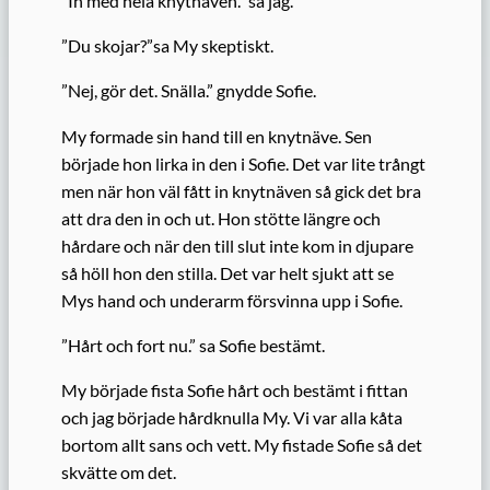
”In med hela knytnäven.” sa jag.
”Du skojar?”sa My skeptiskt.
”Nej, gör det. Snälla.” gnydde Sofie.
My formade sin hand till en knytnäve. Sen
började hon lirka in den i Sofie. Det var lite trångt
men när hon väl fått in knytnäven så gick det bra
att dra den in och ut. Hon stötte längre och
hårdare och när den till slut inte kom in djupare
så höll hon den stilla. Det var helt sjukt att se
Mys hand och underarm försvinna upp i Sofie.
”Hårt och fort nu.” sa Sofie bestämt.
My började fista Sofie hårt och bestämt i fittan
och jag började hårdknulla My. Vi var alla kåta
bortom allt sans och vett. My fistade Sofie så det
skvätte om det.