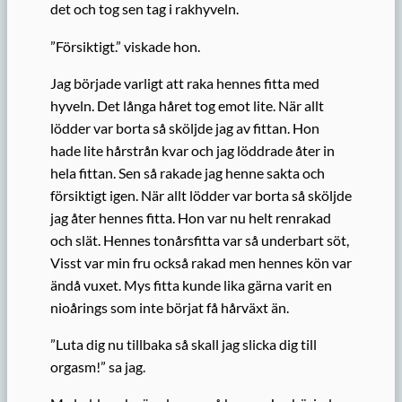
det och tog sen tag i rakhyveln.
”Försiktigt.” viskade hon.
Jag började varligt att raka hennes fitta med
hyveln. Det långa håret tog emot lite. När allt
lödder var borta så sköljde jag av fittan. Hon
hade lite hårstrån kvar och jag löddrade åter in
hela fittan. Sen så rakade jag henne sakta och
försiktigt igen. När allt lödder var borta så sköljde
jag åter hennes fitta. Hon var nu helt renrakad
och slät. Hennes tonårsfitta var så underbart söt,
Visst var min fru också rakad men hennes kön var
ändå vuxet. Mys fitta kunde lika gärna varit en
nioårings som inte börjat få hårväxt än.
”Luta dig nu tillbaka så skall jag slicka dig till
orgasm!” sa jag.