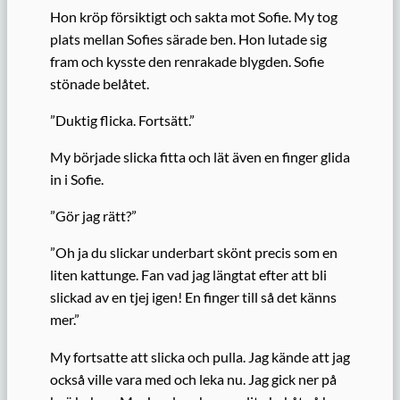
Hon kröp försiktigt och sakta mot Sofie. My tog
plats mellan Sofies särade ben. Hon lutade sig
fram och kysste den renrakade blygden. Sofie
stönade belåtet.
”Duktig flicka. Fortsätt.”
My började slicka fitta och lät även en finger glida
in i Sofie.
”Gör jag rätt?”
”Oh ja du slickar underbart skönt precis som en
liten kattunge. Fan vad jag längtat efter att bli
slickad av en tjej igen! En finger till så det känns
mer.”
My fortsatte att slicka och pulla. Jag kände att jag
också ville vara med och leka nu. Jag gick ner på