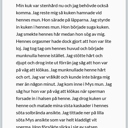
Min kuk var stenhård nu och jag behövde också
komma. Jag reste mig så kuken hamnade vid
hennes mun. Hon särade på läpparna. Jag styrde
in kuken i hennes mun. Hon började suga kuken.
Jag smekte hennes hår medan hon sög av mig.
Hennes orgasmer hade dock gjort att hon var lite
loj. Jag tog tag om hennes huvud och började
munknulla henne istället. Jag stötte hårt och
djupt och drog inte ut förrän jag såg att hon var
på väg att klökas. Jag munknullade henne hårt
och ort. Jag var vrålkåt och kunde inte bärga mig
mer än någon minut. Jag kom inne i Mys mun. Jag
såg hur hon var på väg att klökas när sperman
forsade in i halsen på henne. Jag drog kuken ur
henne och matade mina sista kaskader i hennes
söta solbrända ansikte. Jag tittade ner på lilla
söta Mys ansikte som var helt kladdigt vit
sperma. Hon försökte slicka i sig av satsen.