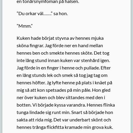
en tonårsnymfoman på halsen.
”Du orkar väl…….” sa hon.
”Mmm.”
Kuken hade börjat styvna av hennes mjuka
sköna fingrar. Jag förde ner en hand mellan
hennes ben och smekte hennes sköte. Det tog
inte lång stund innan kuken var stenhård igen.
Jag förde in en finger i henne och pullade. Efter
en lång stunds lek och smek så tog jag tag om
hennes höfter. Jg lyfte henne på plats i knäet på
mig så att kon spetsades på min påle. Hon gled
ner över kuken och blev sittandes med den i
botten. Vi började kyssa varandra. Hennes flinka
tunga lindade sig runt min. Snart så började hon
sakta att rida mig. Det var underbart skönt och
hennes trånga flickfitta kramade min grova kuk.