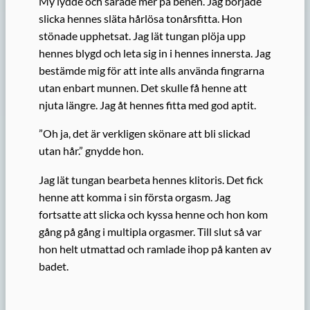
My lydde och särade mer på benen. Jag började
slicka hennes släta hårlösa tonårsfitta. Hon
stönade upphetsat. Jag lät tungan plöja upp
hennes blygd och leta sig in i hennes innersta. Jag
bestämde mig för att inte alls använda fingrarna
utan enbart munnen. Det skulle få henne att
njuta längre. Jag åt hennes fitta med god aptit.
”Oh ja, det är verkligen skönare att bli slickad
utan hår.” gnydde hon.
Jag lät tungan bearbeta hennes klitoris. Det fick
henne att komma i sin första orgasm. Jag
fortsatte att slicka och kyssa henne och hon kom
gång på gång i multipla orgasmer. Till slut så var
hon helt utmattad och ramlade ihop på kanten av
badet.