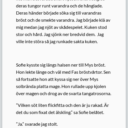
deras tungor runt varandra och de hånglade.
Deras händer började söka sig till varandras
bröst och de smekte varandra. Jag började klä av
mig medan jag njöt av skådespelet. Kuken stod
stor och hård. Jag sjönk ner bredvid dem. Jag
ville inte störa så jag runkade sakta kuken.
Sofie kysste sig längs halsen ner till Mys bröst.
Hon lekte länge och väl med Fas bröstvårtor. Sen
så fortsatte hon att kyssa sig ner över Mys
solbrända platta mage. Hon rullade upp kjolen
över magen och drog av de svarta tangatrosorna.
”Vilken söt liten flickfitta och den är ju rakad. Är
det du som fixat det älskling.” sa Sofie belåtet.
”Ja.” svarade jag stolt.