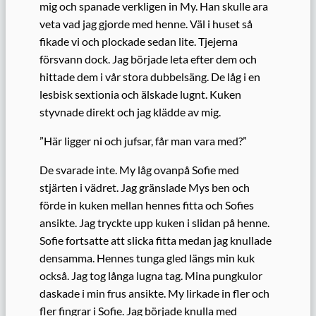
mig och spanade verkligen in My. Han skulle ara
veta vad jag gjorde med henne. Väl i huset så
fikade vi och plockade sedan lite. Tjejerna
försvann dock. Jag började leta efter dem och
hittade dem i vår stora dubbelsäng. De låg i en
lesbisk sextionia och älskade lugnt. Kuken
styvnade direkt och jag klädde av mig.
”Här ligger ni och jufsar, får man vara med?”
De svarade inte. My låg ovanpå Sofie med
stjärten i vädret. Jag gränslade Mys ben och
förde in kuken mellan hennes fitta och Sofies
ansikte. Jag tryckte upp kuken i slidan på henne.
Sofie fortsatte att slicka fitta medan jag knullade
densamma. Hennes tunga gled längs min kuk
också. Jag tog långa lugna tag. Mina pungkulor
daskade i min frus ansikte. My lirkade in fler och
fler fingrar i Sofie. Jag började knulla med