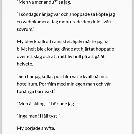
”Men va menar du?” sa jag.
”I söndags när jag var och shoppade så köpte jag
en webbkamera. Jag monterade den dold i vårt
sovrum.”
My blev knallröd i ansiktet. Själv måste jag ha
blivit helt blek för jag kände att hjärtat hoppade
över ett slag och att mitt liv höll på att gå åt
helvete.
”Sen har jag kollat porrfilm varje kväll på mitt
hotellrum. Porrfilm med min egen man och vår
tonåriga barnvakt.”
”Men älskling….” började jag.
”Inga men! Håll tyst!”
My började snyfta.