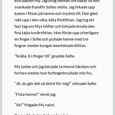
knä bakom My. Jag drog hennes lite bakåt så hon
svankade framför Sofies sköte. Jag lirkade upp
kuken i fittan på henne och tryckte till. Den gled
rakt upp i den våta, kåta flickfittan. Jag tog ett
fast tag om Mys höfter och började knulla den
fina tajta tonårsfittan. Hon förde upp ytterligare
en finger i Sofie och pullade henne med tre
fingrar medan tungan bearbetade klittan.
”Snälla. En finger till.” gnydde Sofie.
My lydde och jag började ta henne hårdare och
fortare medan hon fyrfingerknullade min fru.
”JA, du gör det så skönt för mig!” stönade Sofie.
”Fista henne!” skrek jag.
”Va?” frågade My naivt.