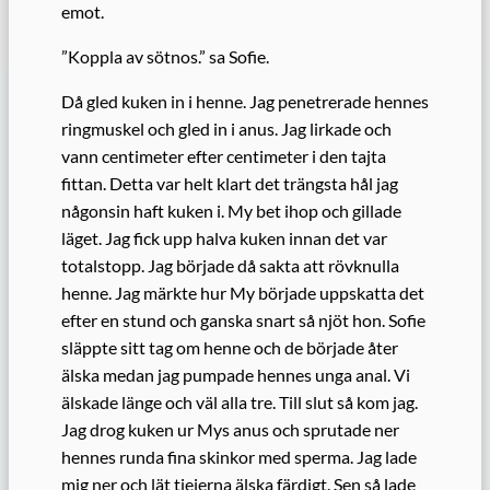
emot.
”Koppla av sötnos.” sa Sofie.
Då gled kuken in i henne. Jag penetrerade hennes
ringmuskel och gled in i anus. Jag lirkade och
vann centimeter efter centimeter i den tajta
fittan. Detta var helt klart det trängsta hål jag
någonsin haft kuken i. My bet ihop och gillade
läget. Jag fick upp halva kuken innan det var
totalstopp. Jag började då sakta att rövknulla
henne. Jag märkte hur My började uppskatta det
efter en stund och ganska snart så njöt hon. Sofie
släppte sitt tag om henne och de började åter
älska medan jag pumpade hennes unga anal. Vi
älskade länge och väl alla tre. Till slut så kom jag.
Jag drog kuken ur Mys anus och sprutade ner
hennes runda fina skinkor med sperma. Jag lade
mig ner och lät tjejerna älska färdigt. Sen så lade