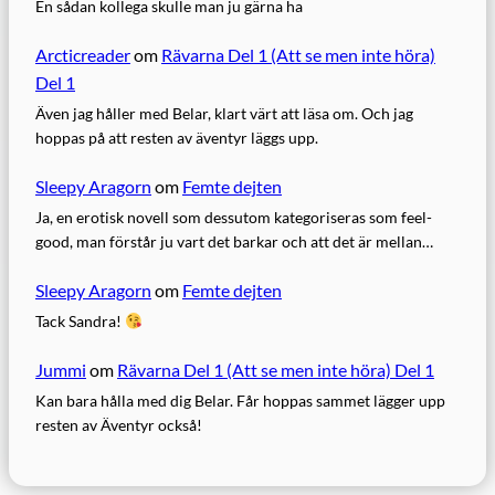
En sådan kollega skulle man ju gärna ha
Arcticreader
om
Rävarna Del 1 (Att se men inte höra)
Del 1
Även jag håller med Belar, klart värt att läsa om. Och jag
hoppas på att resten av äventyr läggs upp.
Sleepy Aragorn
om
Femte dejten
Ja, en erotisk novell som dessutom kategoriseras som feel-
good, man förstår ju vart det barkar och att det är mellan…
Sleepy Aragorn
om
Femte dejten
Tack Sandra!
Jummi
om
Rävarna Del 1 (Att se men inte höra) Del 1
Kan bara hålla med dig Belar. Får hoppas sammet lägger upp
resten av Äventyr också!