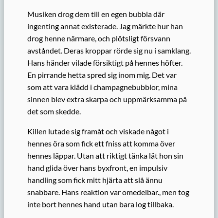
Musiken drog dem till en egen bubbla där
ingenting annat existerade. Jag märkte hur han
drog henne närmare, och plötsligt försvann
avståndet. Deras kroppar rörde sig nu i samklang.
Hans händer vilade försiktigt på hennes höfter.
En pirrande hetta spred sig inom mig. Det var
som att vara klädd i champagnebubblor, mina
sinnen blev extra skarpa och uppmärksamma på
det som skedde.
Killen lutade sig framåt och viskade något i
hennes öra som fick ett fniss att komma över
hennes läppar. Utan att riktigt tänka lät hon sin
hand glida över hans byxfront, en impulsiv
handling som fick mitt hjärta att slå ännu
snabbare. Hans reaktion var omedelbar., men tog
inte bort hennes hand utan bara log tillbaka.