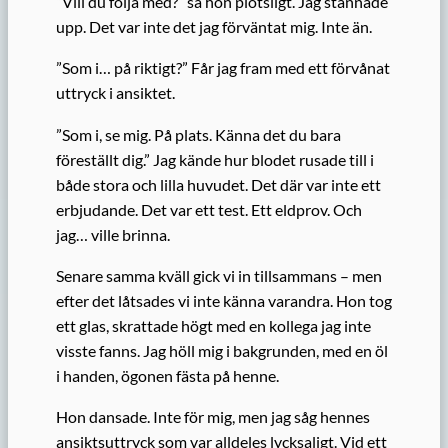
”Vill du följa med?” sa hon plötsligt. Jag stannade
upp. Det var inte det jag förväntat mig. Inte än.
”Som i… på riktigt?” Får jag fram med ett förvånat
uttryck i ansiktet.
”Som i, se mig. På plats. Känna det du bara
föreställt dig.” Jag kände hur blodet rusade till i
både stora och lilla huvudet. Det där var inte ett
erbjudande. Det var ett test. Ett eldprov. Och
jag… ville brinna.
Senare samma kväll gick vi in tillsammans – men
efter det låtsades vi inte känna varandra. Hon tog
ett glas, skrattade högt med en kollega jag inte
visste fanns. Jag höll mig i bakgrunden, med en öl
i handen, ögonen fästa på henne.
Hon dansade. Inte för mig, men jag såg hennes
ansiktsuttryck som var alldeles lycksaligt. Vid ett