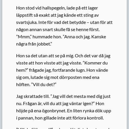
Hon stod vid hallspegeln, lade på ett lager
läppstift så exakt att jag kände ett sting av
svartsjuka. Inte för vad det betydde – utan för att
någon annan snart skulle få se henne först.
”Mmm,” hummade hon. ”Anna och jag. Kanske
några från jobbet.”
Hon sa det utan att se på mig. Och det var då jag
visste att hon visste att jag visste. ”Kommer du
hem?” frågade jag, fortfarande lugn. Hon vände
sig om, lutade sig mot dörrposten med ena
höften. ”Vill du det?”
Jag skrattade till. ”Jag vill det mesta med dig just
nu. Frågan är, vill du att jag väntar igen?” Hon
höjde på ena ögonbrynet. En liten rynka dök upp
i pannan, hon gillade inte att förlora kontroll.