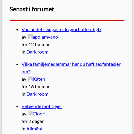
Senast i forumet
Vad är det sexigaste du gjort offentligt?
av:
apolamvano
för 12 timmar
in
Dark room
Vilka familjemedlemmar har du haft sexfantasier
om?
av:
Kåten
för 16 timmar
in
Dark room
Beteende mot tjejer
av:
Cloori
för 2 dagar
in
Allmänt