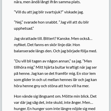
nära, men ändå långt ifrån samma plats.
”Vill du att jag blir svartsjuk?” viskade jag.
”Nej,” svarade hon snabbt. ”Jag vill att du blir
upphetsad.”
Jag skrattade till. Bittert? Kanske. Men också…
nyfiket. Det fanns en skör linje där. Hon
balanserade längs den. Och jag började följa med.
”Du vill bli tagen av någon annan,” sa jag. ”Men
tillhöra mig.” Mitt hjärta bultar kraftigt när jag ser
på henne. Jag kan se det framför mig. En stor lem
som glider in och ut mellan hennes lår och jag kan
höra henne gny och stöna att hon vill ha mer.
Hon vände sig långsamt om. Mötte min blick. Det
var där jag såg det, inte skuld, inte ånger. Men…
hunger. En hunger som inte längre nöjde sig med