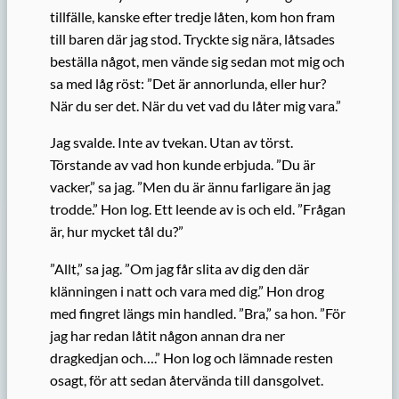
tillfälle, kanske efter tredje låten, kom hon fram
till baren där jag stod. Tryckte sig nära, låtsades
beställa något, men vände sig sedan mot mig och
sa med låg röst: ”Det är annorlunda, eller hur?
När du ser det. När du vet vad du låter mig vara.”
Jag svalde. Inte av tvekan. Utan av törst.
Törstande av vad hon kunde erbjuda. ”Du är
vacker,” sa jag. ”Men du är ännu farligare än jag
trodde.” Hon log. Ett leende av is och eld. ”Frågan
är, hur mycket tål du?”
”Allt,” sa jag. ”Om jag får slita av dig den där
klänningen i natt och vara med dig.” Hon drog
med fingret längs min handled. ”Bra,” sa hon. ”För
jag har redan låtit någon annan dra ner
dragkedjan och….” Hon log och lämnade resten
osagt, för att sedan återvända till dansgolvet.