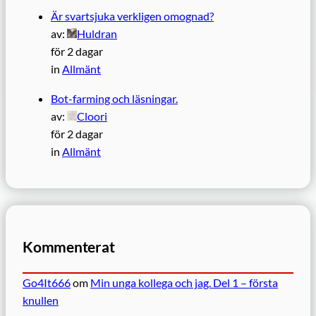
Är svartsjuka verkligen omognad?
av:
Huldran
för 2 dagar
in
Allmänt
Bot-farming och läsningar.
av:
Cloori
för 2 dagar
in
Allmänt
Kommenterat
Go4It666
om
Min unga kollega och jag. Del 1 – första
knullen