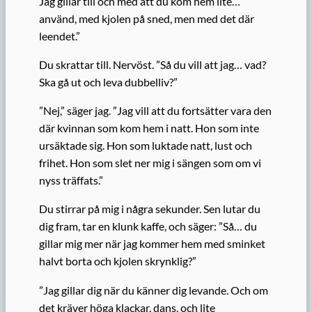
Jag gillar till och med att du kom hem lite…
använd, med kjolen på sned, men med det där
leendet.”
Du skrattar till. Nervöst. ”Så du vill att jag… vad?
Ska gå ut och leva dubbelliv?”
”Nej,” säger jag. ”Jag vill att du fortsätter vara den
där kvinnan som kom hem i natt. Hon som inte
ursäktade sig. Hon som luktade natt, lust och
frihet. Hon som slet ner mig i sängen som om vi
nyss träffats.”
Du stirrar på mig i några sekunder. Sen lutar du
dig fram, tar en klunk kaffe, och säger: ”Så… du
gillar mig mer när jag kommer hem med sminket
halvt borta och kjolen skrynklig?”
”Jag gillar dig när du känner dig levande. Och om
det kräver höga klackar, dans, och lite