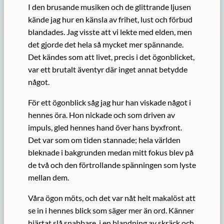
I den brusande musiken och de glittrande ljusen
kände jag hur en känsla av frihet, lust och förbud
blandades. Jag visste att vi lekte med elden, men
det gjorde det hela så mycket mer spännande.
Det kändes som att livet, precis i det ögonblicket,
var ett brutalt äventyr där inget annat betydde
något.
För ett ögonblick såg jag hur han viskade något i
hennes öra. Hon nickade och som driven av
impuls, gled hennes hand över hans byxfront.
Det var som om tiden stannade; hela världen
bleknade i bakgrunden medan mitt fokus blev på
de två och den förtrollande spänningen som lyste
mellan dem.
Våra ögon möts, och det var nåt helt makalöst att
se in i hennes blick som säger mer än ord. Känner
hjärtat slå snabbare, i en blandning av skräck och