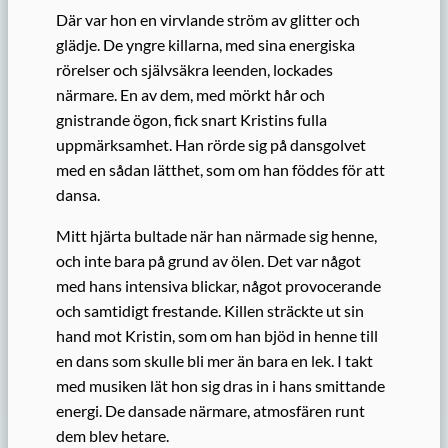
Där var hon en virvlande ström av glitter och
glädje. De yngre killarna, med sina energiska
rörelser och självsäkra leenden, lockades
närmare. En av dem, med mörkt hår och
gnistrande ögon, fick snart Kristins fulla
uppmärksamhet. Han rörde sig på dansgolvet
med en sådan lätthet, som om han föddes för att
dansa.
Mitt hjärta bultade när han närmade sig henne,
och inte bara på grund av ölen. Det var något
med hans intensiva blickar, något provocerande
och samtidigt frestande. Killen sträckte ut sin
hand mot Kristin, som om han bjöd in henne till
en dans som skulle bli mer än bara en lek. I takt
med musiken lät hon sig dras in i hans smittande
energi. De dansade närmare, atmosfären runt
dem blev hetare.