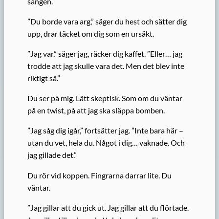
sängen.
”Du borde vara arg,” säger du hest och sätter dig
upp, drar täcket om dig som en ursäkt.
”Jag var,” säger jag, räcker dig kaffet. ”Eller… jag
trodde att jag skulle vara det. Men det blev inte
riktigt så.”
Du ser på mig. Lätt skeptisk. Som om du väntar
på en twist, på att jag ska släppa bomben.
”Jag såg dig igår,” fortsätter jag. ”Inte bara här –
utan du vet, hela du. Något i dig… vaknade. Och
jag gillade det.”
Du rör vid koppen. Fingrarna darrar lite. Du
väntar.
”Jag gillar att du gick ut. Jag gillar att du flörtade.