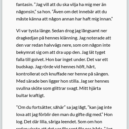
fantasin. ”Jag vill att du ska vilja ha mig mer än
någonsin,” sa hon. ”Även om det innebär att du
måste känna att någon annan har haft mig innan.”
Vi var tysta länge. Sedan drog jag långsamt ner
dragkedjan på hennes klänning. Jag noterade att
den var redan halvvägs nere, som om någon inte
bekymrat sig om att dra upp den. Jag lät tyget
falla till golvet. Hon bar inget under. Det var ett
budskap. Jag rörde vid hennes höft, hårt,
kontrollerat och knuffade ner henne på sängen.
Med särade ben ligger hon stilla. Jag ser hennes
svullna sköte som glittrar svagt. Mitt hjärta
bultar kraftigt.
”Om du fortsätter, såhär” sa jag lågt, ”kan jag inte
lova att jag förblir den man du gifte dig med.” Hon
log. Det där lilla, såriga leendet. Som om hon
redan visste att det var för sent för oss båda. ”Jag