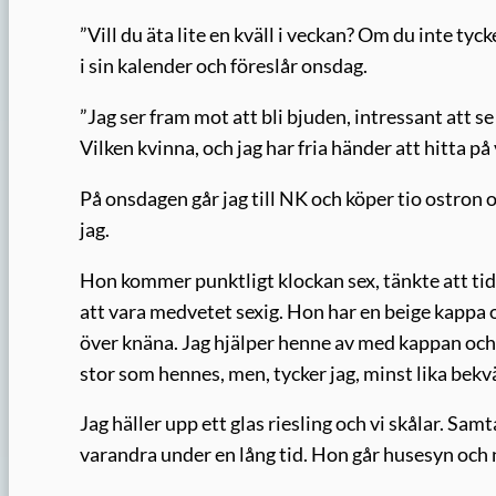
”Vill du äta lite en kväll i veckan? Om du inte tyc
i sin kalender och föreslår onsdag.
”Jag ser fram mot att bli bjuden, intressant att se
Vilken kvinna, och jag har fria händer att hitta på v
På onsdagen går jag till NK och köper tio ostron o
jag.
Hon kommer punktligt klockan sex, tänkte att tid
att vara medvetet sexig. Hon har en beige kappa 
över knäna. Jag hjälper henne av med kappan och l
stor som hennes, men, tycker jag, minst lika bek
Jag häller upp ett glas riesling och vi skålar. S
varandra under en lång tid. Hon går husesyn och 