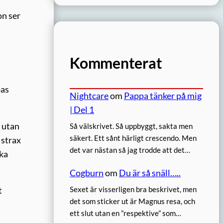
on ser
Kommenterat
pas
Nightcare
om
Pappa tänker på mig
| Del 1
, utan
Så välskrivet. Så uppbyggt, sakta men
säkert. Ett sånt härligt crescendo. Men
 strax
det var nästan så jag trodde att det…
ika
Cogburn
om
Du är så snäll…..
Sexet är visserligen bra beskrivet, men
t
det som sticker ut är Magnus resa, och
ett slut utan en ”respektive” som…