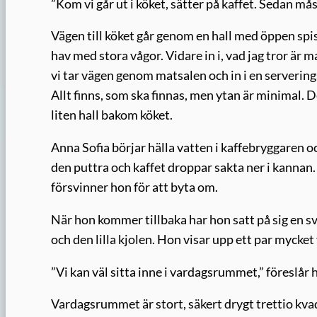
”Kom vi går ut i köket, sätter på kaffet. Sedan m
Vägen till köket går genom en hall med öppen spis
hav med stora vågor. Vidare in i, vad jag tror är 
vi tar vägen genom matsalen och in i en serverings
Allt finns, som ska finnas, men ytan är minimal. D
liten hall bakom köket.
Anna Sofia börjar hälla vatten i kaffebryggaren och
den puttra och kaffet droppar sakta ner i kannan.
försvinner hon för att byta om.
När hon kommer tillbaka har hon satt på sig en sva
och den lilla kjolen. Hon visar upp ett par mycke
”Vi kan väl sitta inne i vardagsrummet,” föreslår 
Vardagsrummet är stort, säkert drygt trettio kva