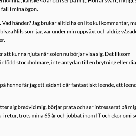
 kvinna, kanske 40 år och ser på mig. Hon är svart, riktigt 
 fall i mina ögon.
 Vad händer? Jag brukar alltid ha en lite kul kommentar, me
lla blyga Nils som jag var under min uppväxt och aldrig vågad
er.
r att kunna njuta när solen nu börjar visa sig. Det liksom
 infödd stockholmare, inte antydan till en brytning eller dia
er på henne får jag ett sådant där fantastiskt leende, ett leen
r sig bredvid mig, börjar prata och ser intresserat på mig
a i retur, trots mina 65 år och jobbat inom IT och ekonomi 