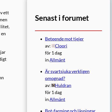
v ett
Senast i forumet
 men
litet.
n en
Beteende mot tjejer
av:
Cloori
jar
för 1 dag
digt
in
Allmänt
Är svartsjuka verkligen
inn
omognad?
av:
Huldran
för 1 dag
in
Allmänt
l
Bot-farming och läsningar.