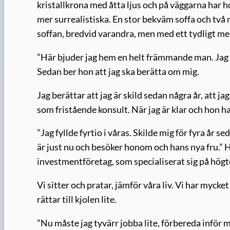
kristallkrona med åtta ljus och på väggarna har 
mer surrealistiska. En stor bekväm soffa och två m
soffan, bredvid varandra, men med ett tydligt m
”Här bjuder jag hem en helt främmande man. Jag är
Sedan ber hon att jag ska berätta om mig.
Jag berättar att jag är skild sedan några år, att 
som fristående konsult. När jag är klar och hon ha
”Jag fyllde fyrtio i våras. Skilde mig för fyra år s
är just nu och besöker honom och hans nya fru.” H
investmentföretag, som specialiserat sig på högt
Vi sitter och pratar, jämför våra liv. Vi har mycke
rättar till kjolen lite.
”Nu måste jag tyvärr jobba lite, förbereda inför m