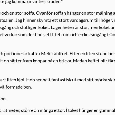
åste jag komma ur vinterskruden.”
 och en stor soffa. Ovanför soffan hänger en stor målning a
matsalen. Jag hinner skymta ett stort vardagsrum till höger,
gång och slutligen köket. Lägenheten är stor, men köket är 
et verkar som det finns ett litet rum och en köksingång frå
 portionerar kaffe i Melittafiltret. Efter en liten stund bör
 Hon sätter fram koppar på en bricka. Medan kaffet blir fär
rt liten kjol. Hon ser helt fantastisk ut med sitt mörka sk
t välformade ben.
hon.
dratmeter, större än många ettor. I taket hänger en gamma