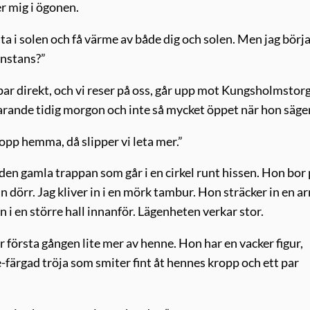
r mig i ögonen.
rata i solen och få värme av både dig och solen. Men jag börja
onstans?”
par direkt, och vi reser på oss, går upp mot Kungsholmstorg
tfarande tidig morgon och inte så mycket öppet när hon säge
kopp hemma, då slipper vi leta mer.”
en gamla trappan som går i en cirkel runt hissen. Hon bor
 dörr. Jag kliver in i en mörk tambur. Hon sträcker in en a
n i en större hall innanför. Lägenheten verkar stor.
ör första gången lite mer av henne. Hon har en vacker figur,
e-färgad tröja som smiter fint åt hennes kropp och ett par