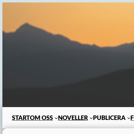
Hoppa
till
innehåll
START
OM OSS
NOVELLER
PUBLICERA