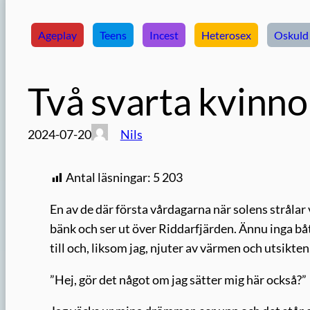
Ageplay
Teens
Incest
Heterosex
Oskuld
Två svarta kvinno
2024-07-20
Nils
Antal läsningar:
5 203
En av de där första vårdagarna när solens strålar 
bänk och ser ut över Riddarfjärden. Ännu inga båt
till och, liksom jag, njuter av värmen och utsikten
”Hej, gör det något om jag sätter mig här också?”