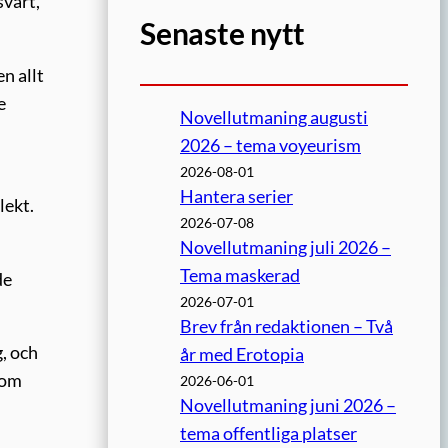
svart,
Senaste nytt
n allt
e
Novellutmaning augusti
2026 – tema voyeurism
2026-08-01
Hantera serier
lekt.
2026-07-08
Novellutmaning juli 2026 –
Tema maskerad
de
2026-07-01
Brev från redaktionen – Två
, och
år med Erotopia
som
2026-06-01
Novellutmaning juni 2026 –
tema offentliga platser