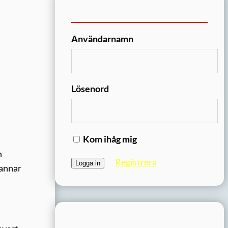
Användarnamn
Lösenord
Kom ihåg mig
n
Registrera
tannar