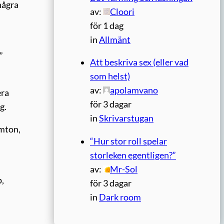
några
av:
Cloori
för 1 dag
in
Allmänt
”
Att beskriva sex (eller vad
som helst)
av:
apolamvano
era
för 3 dagar
g.
in
Skrivarstugan
emton,
“Hur stor roll spelar
storleken egentligen?”
av:
Mr-Sol
p,
för 3 dagar
in
Dark room