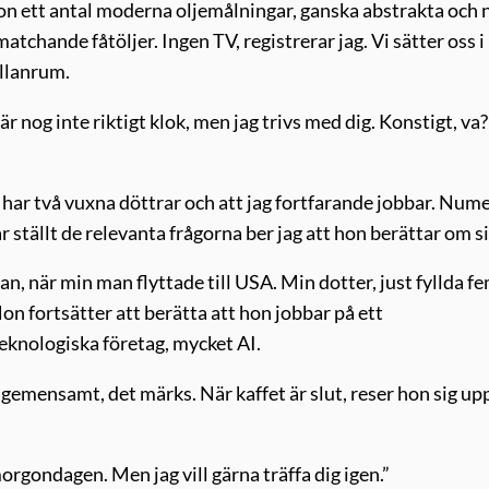
hon ett antal moderna oljemålningar, ganska abstrakta och 
atchande fåtöljer. Ingen TV, registrerar jag. Vi sätter oss i
ellanrum.
 nog inte riktigt klok, men jag trivs med dig. Konstigt, va?
jag har två vuxna döttrar och att jag fortfarande jobbar. Num
r ställt de relevanta frågorna ber jag att hon berättar om si
edan, när min man flyttade till USA. Min dotter, just fyllda f
on fortsätter att berätta att hon jobbar på ett
eknologiska företag, mycket AI.
t gemensamt, det märks. När kaffet är slut, reser hon sig up
orgondagen. Men jag vill gärna träffa dig igen.”