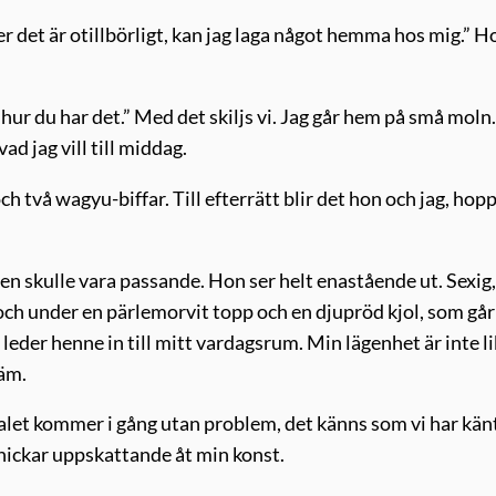
ker det är otillbörligt, kan jag laga något hemma hos mig.” H
 hur du har det.” Med det skiljs vi. Jag går hem på små moln.
ad jag vill till middag.
ch två wagyu-biffar. Till efterrätt blir det hon och jag, hop
en skulle vara passande. Hon ser helt enastående ut. Sexig
och under en pärlemorvit topp och en djupröd kjol, som går
eder henne in till mitt vardagsrum. Min lägenhet är inte l
väm.
amtalet kommer i gång utan problem, det känns som vi har kän
nickar uppskattande åt min konst.