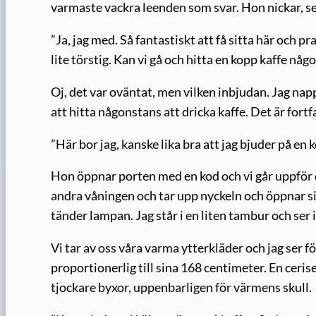
varmaste vackra leenden som svar. Hon nickar, se
”Ja, jag med. Så fantastiskt att få sitta här och p
lite törstig. Kan vi gå och hitta en kopp kaffe någ
Oj, det var oväntat, men vilken inbjudan. Jag nap
att hitta någonstans att dricka kaffe. Det är for
”Här bor jag, kanske lika bra att jag bjuder på en 
Hon öppnar porten med en kod och vi går uppför d
andra våningen och tar upp nyckeln och öppnar sin
tänder lampan. Jag står i en liten tambur och ser i
Vi tar av oss våra varma ytterkläder och jag ser f
proportionerlig till sina 168 centimeter. En ceris
tjockare byxor, uppenbarligen för värmens skull.