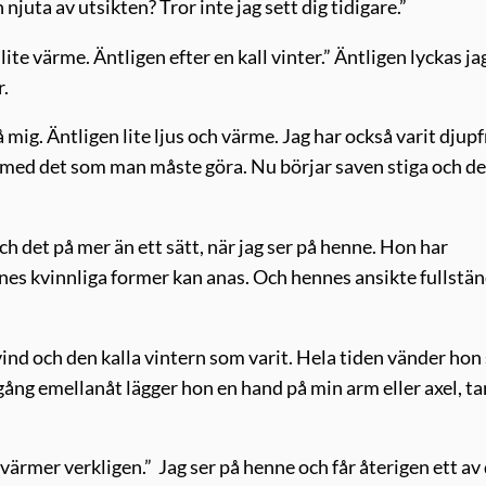
njuta av utsikten? Tror inte jag sett dig tidigare.”
, lite värme. Äntligen efter en kall vinter.” Äntligen lyckas ja
r.
å mig. Äntligen lite ljus och värme. Jag har också varit djup
at med det som man måste göra. Nu börjar saven stiga och de
ch det på mer än ett sätt, när jag ser på henne. Hon har
nnes kvinnliga former kan anas. Och hennes ansikte fullstän
vind och den kalla vintern som varit. Hela tiden vänder hon 
ång emellanåt lägger hon en hand på min arm eller axel, ta
t värmer verkligen.” Jag ser på henne och får återigen ett av