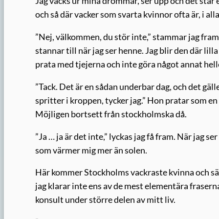
Jag väcks ur mina drömmar, ser upp och det står en
och så där vacker som svarta kvinnor ofta är, i alla
”Nej, välkommen, du stör inte,” stammar jag fram.
stannar till när jag ser henne. Jag blir den där li
prata med tjejerna och inte göra något annat hell
”Tack. Det är en sådan underbar dag, och det gälle
spritter i kroppen, tycker jag.” Hon pratar som en
Möjligen bortsett från stockholmska då.
”Ja … ja är det inte,” lyckas jag få fram. När jag s
som värmer mig mer än solen.
Här kommer Stockholms vackraste kvinna och sätte
jag klarar inte ens av de mest elementära frasern
konsult under större delen av mitt liv.