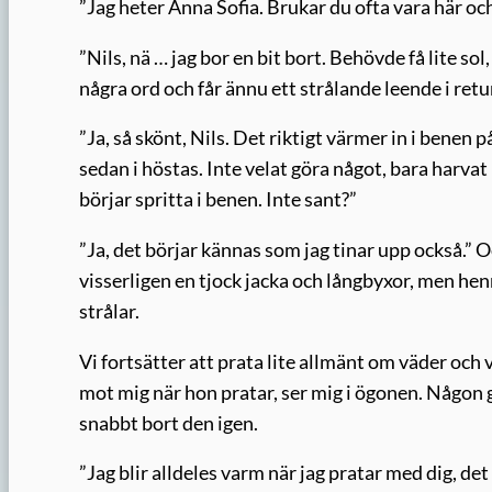
”Jag heter Anna Sofia. Brukar du ofta vara här och 
”Nils, nä … jag bor en bit bort. Behövde få lite sol
några ord och får ännu ett strålande leende i retu
”Ja, så skönt, Nils. Det riktigt värmer in i benen p
sedan i höstas. Inte velat göra något, bara harv
börjar spritta i benen. Inte sant?”
”Ja, det börjar kännas som jag tinar upp också.” O
visserligen en tjock jacka och långbyxor, men he
strålar.
Vi fortsätter att prata lite allmänt om väder och 
mot mig när hon pratar, ser mig i ögonen. Någon g
snabbt bort den igen.
”Jag blir alldeles varm när jag pratar med dig, de