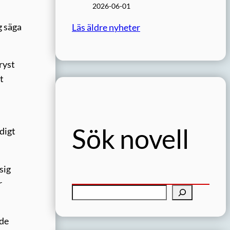
2026-06-01
g säga
Läs äldre nyheter
fryst
t
Sök novell
digt
sig
r
S
ö
k
 de