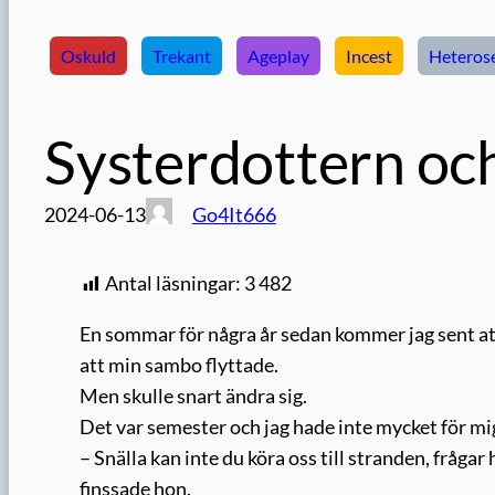
Oskuld
Trekant
Ageplay
Incest
Heteros
Systerdottern oc
2024-06-13
Go4It666
Antal läsningar:
3 482
En sommar för några år sedan kommer jag sent att
att min sambo flyttade.
Men skulle snart ändra sig.
Det var semester och jag hade inte mycket för mi
– Snälla kan inte du köra oss till stranden, frågar
finssade hon.