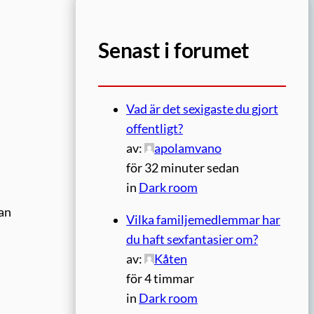
Senast i forumet
Vad är det sexigaste du gjort
offentligt?
av:
apolamvano
för 32 minuter sedan
in
Dark room
kan
Vilka familjemedlemmar har
du haft sexfantasier om?
av:
Kåten
för 4 timmar
in
Dark room