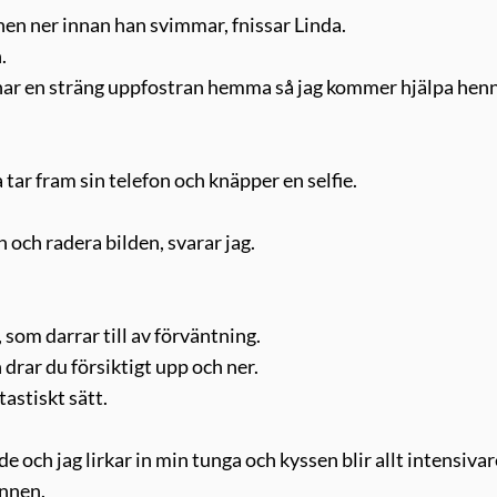
nnen ner innan han svimmar, fnissar Linda.
.
n har en sträng uppfostran hemma så jag kommer hjälpa hen
 tar fram sin telefon och knäpper en selfie.
n och radera bilden, svarar jag.
 som darrar till av förväntning.
 drar du försiktigt upp och ner.
astiskt sätt.
e och jag lirkar in min tunga och kyssen blir allt intensivar
unnen.