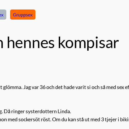
ex
Gruppsex
h hennes kompisar
 glömma. Jag var 36 och det hade varit si och så med sex e
g. Då ringer systerdottern Linda.
 hon med sockersöt röst. Om du kan stå ut med 3 tjejer i biki