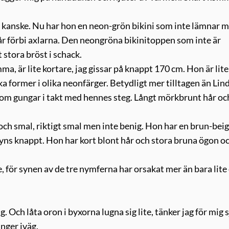
e kanske. Nu har hon en neon-grön bikini som inte lämnar 
år förbi axlarna. Den neongröna bikinitoppen som inte är
 stora bröst i schack.
, är lite kortare, jag gissar på knappt 170 cm. Hon är lite
 former i olika neonfärger. Betydligt mer tilltagen än Lin
t som gungar i takt med hennes steg. Långt mörkbrunt hår oc
, och smal, riktigt smal men inte benig. Hon har en brun-bei
syns knappt. Hon har kort blont hår och stora bruna ögon oc
 för synen av de tre nymferna har orsakat mer än bara lite 
ag. Och låta oron i byxorna lugna sig lite, tänker jag för mig s
nger iväg.