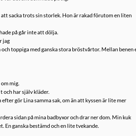
att sacka trots sin storlek. Hon är rakad förutom en liten
ade på går inte att dölja.
r jag
å och toppiga med ganska stora bröstvårtor. Mellan benen 
r om mig.
lt och har själv kläder.
n efter gör Lina samma sak, om än att kyssen är lite mer
vardera sidan på mina badbyxor och drar ner dom. Min kuk
et. En ganska bestämd och en lite tvekande.