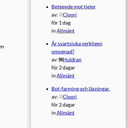
Beteende mot tjejer
av:
Cloori
för 1 dag
in
Allmänt
Är svartsjuka verkligen
en
omognad?
av:
Huldran
för 2 dagar
in
Allmänt
Bot-farming och läsningar.
av:
Cloori
för 2 dagar
in
Allmänt