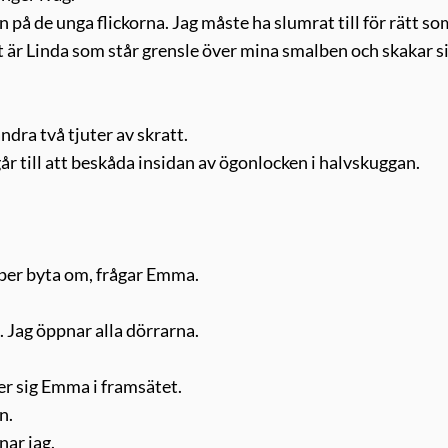
 på de unga flickorna. Jag måste ha slumrat till för rätt so
et är Linda som står grensle över mina smalben och skakar si
andra två tjuter av skratt.
går till att beskåda insidan av ögonlocken i halvskuggan.
ipper byta om, frågar Emma.
i. Jag öppnar alla dörrarna.
ter sig Emma i framsätet.
n.
nar jag.