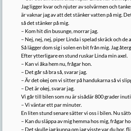
Jag ligger kvar och njuter av solvärmen och tanken
är vaknar jag av att det stänker vatten på mig. D
så det stänker på mig.
– Kom hit din busunge, morrar jag.
– Nej, nej, nej, piper Linda i spelad skräck och de 
Så lägger dom sig i solen en bit från mig. Jag åter
Efter ytterligare en stund ruskar Linda min axel.
– Kan vi åka hem nu, frågar hon.
– Det går så bra så, svarar jag.
– Är det okej om vi sitter på handukarna så vi sl
– Det är okej, svarar jag.
Vi går till bilen som nu är sisådär 800 grader inut
– Vi väntar ett par minuter.
En liten stund senare sätter vi oss i bilen. Nu sät
– Kan du släppa av mig hemma hos mig, frågar ho
– Det skulle jag kunna om jag visste var du bor, fli