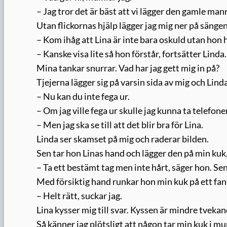
– Jag tror det är bäst att vi lägger den gamle ma
Utan flickornas hjälp lägger jag mig ner på sängen
– Kom ihåg att Lina är inte bara oskuld utan ho
– Kanske visa lite så hon förstår, fortsätter Linda.
Mina tankar snurrar. Vad har jag gett mig in på?
Tjejerna lägger sig på varsin sida av mig och Linda
– Nu kan du inte fega ur.
– Om jag ville fega ur skulle jag kunna ta telefone
– Men jag ska se till att det blir bra för Lina.
Linda ser skamset på mig och raderar bilden.
Sen tar hon Linas hand och lägger den på min kuk,
– Ta ett bestämt tag men inte hårt, säger hon. Sen
Med försiktig hand runkar hon min kuk på ett fant
– Helt rätt, suckar jag.
Lina kysser mig till svar. Kyssen är mindre tvekand
Så känner jag plötsligt att någon tar min kuk i m