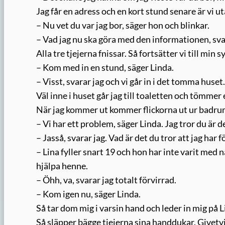
Jag får en adress och en kort stund senare är vi 
– Nu vet du var jag bor, säger hon och blinkar.
– Vad jag nu ska göra med den informationen, svar
Alla tre tjejerna fnissar. Så fortsätter vi till min s
– Kom med in en stund, säger Linda.
– Visst, svarar jag och vi går in i det tomma huse
Väl inne i huset går jag till toaletten och tömmer e
När jag kommer ut kommer flickorna ut ur badr
– Vi har ett problem, säger Linda. Jag tror du är de
– Jasså, svarar jag. Vad är det du tror att jag har
– Lina fyller snart 19 och hon har inte varit med n
hjälpa henne.
– Öhh, va, svarar jag totalt förvirrad.
– Kom igen nu, säger Linda.
Så tar dom mig i varsin hand och leder in mig på L
Så släpper bägge tjejerna sina handdukar. Givetvi