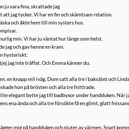
n ju vara fina, skrattade jag
et att jag tycker. Vi har en fin och skämtsam relation.
äska och åkte hem till min systers hus.
ompisar.
nurlig min. Vi har ju väntat hur länge som helst.
ade jag och gav henne en kram.
an hysteriskt.
tjej jag inte träffat. Och Emma känner du.
den, en knapp mil iväg. Dom satt alla tre i baksätet och Linda
uskade hon på brösten och alla tre fnittrade.
 lite elegant bytte jag till badbyxor under handduken. När j
s ena ända och alla tre försökte få en glimt, glatt fnissan
g lägger mig på handduken och njuter av värmen. Snart kom