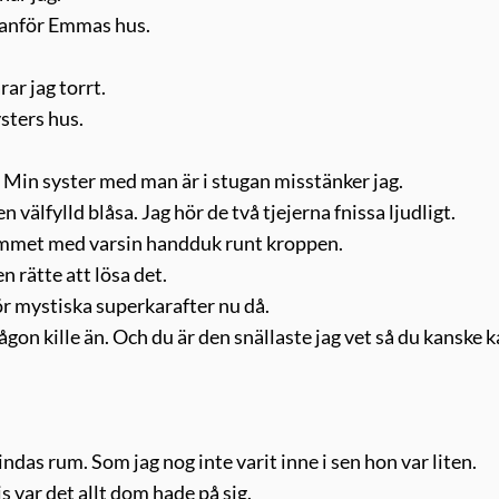
utanför Emmas hus.
ar jag torrt.
ysters hus.
t. Min syster med man är i stugan misstänker jag.
n välfylld blåsa. Jag hör de två tjejerna fnissa ljudligt.
ummet med varsin handduk runt kroppen.
n rätte att lösa det.
 för mystiska superkarafter nu då.
ågon kille än. Och du är den snällaste jag vet så du kanske 
indas rum. Som jag nog inte varit inne i sen hon var liten.
s var det allt dom hade på sig.