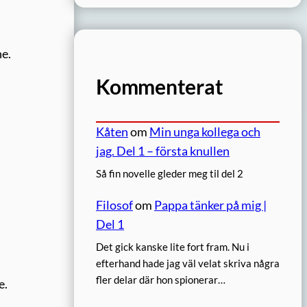
ne.
Kommenterat
Kåten
om
Min unga kollega och
jag. Del 1 – första knullen
Så fin novelle gleder meg til del 2
Filosof
om
Pappa tänker på mig |
Del 1
Det gick kanske lite fort fram. Nu i
efterhand hade jag väl velat skriva några
fler delar där hon spionerar…
e.