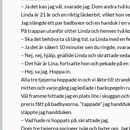
– Ja det kan jag väl, svarade jag. Dom andra två ka
Linda är 21 år och en riktig läckerbit, vilket hon v
Jag slängde ett par badbyxor och en handuk i en v
På trappan utanför sitter Linda och hennes två k
– Ska det behöva ta så läng tid, sa Linda med en fi
– Ja det är säkert 10 minuter sen du ringde, svar
– Nej, nej, hjälp, gnällde Linda och skrattade sed
– Det här är Lina, fortsatte hon och pekade på en 
– Hej, sa jag. Hoppa in.
Alla tre tjejerna hoppade in och vi åkte till stran
mitten och varje gång jag kollade i backspegeln r
Väl framme hittade jag en plats lite i skuggan och
precis fått på badbyxorna, ”tappade” jag handduken
släppte jag handduken.
– Vad hade ni hoppats på, skrattade jag.
Dom tre tjejerna springer iväg och byter om. Ja