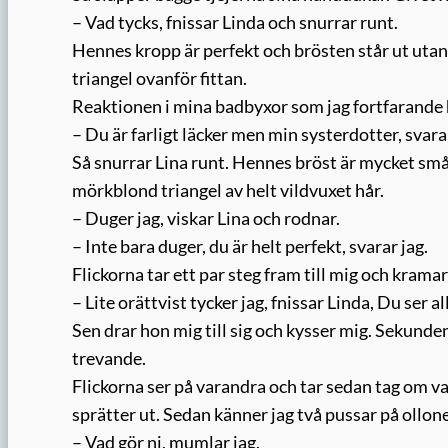
– Vad tycks, fnissar Linda och snurrar runt.
Hennes kropp är perfekt och brösten står ut utan 
triangel ovanför fittan.
Reaktionen i mina badbyxor som jag fortfarande h
– Du är farligt läcker men min systerdotter, svara
Så snurrar Lina runt. Hennes bröst är mycket sm
mörkblond triangel av helt vildvuxet hår.
– Duger jag, viskar Lina och rodnar.
– Inte bara duger, du är helt perfekt, svarar jag.
Flickorna tar ett par steg fram till mig och krama
– Lite orättvist tycker jag, fnissar Linda, Du ser al
Sen drar hon mig till sig och kysser mig. Sekunde
trevande.
Flickorna ser på varandra och tar sedan tag om 
sprätter ut. Sedan känner jag två pussar på ollon
– Vad gör ni, mumlar jag.