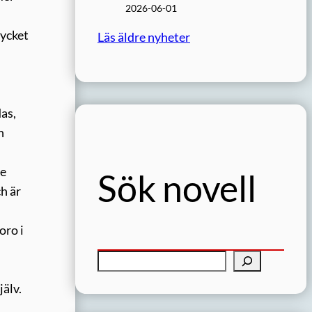
2026-06-01
mycket
Läs äldre nyheter
das,
h
ge
Sök novell
h är
oro i
S
ö
jälv.
k