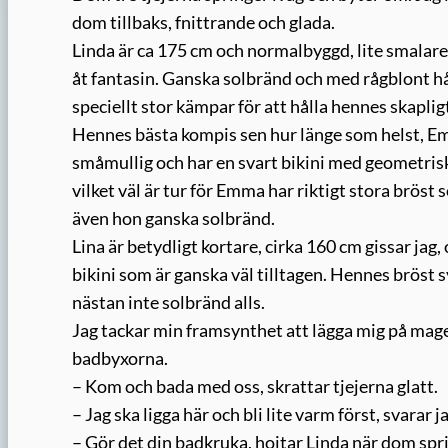
dom tillbaks, fnittrande och glada.
Linda är ca 175 cm och normalbyggd, lite smalar
åt fantasin. Ganska solbränd och med rågblont h
speciellt stor kämpar för att hålla hennes skapligt
Hennes bästa kompis sen hur länge som helst, Emma
småmullig och har en svart bikini med geometriska
vilket väl är tur för Emma har riktigt stora brös
även hon ganska solbränd.
Lina är betydligt kortare, cirka 160 cm gissar jag
bikini som är ganska väl tilltagen. Hennes bröst 
nästan inte solbränd alls.
Jag tackar min framsynthet att lägga mig på mage,
badbyxorna.
– Kom och bada med oss, skrattar tjejerna glatt.
– Jag ska ligga här och bli lite varm först, svarar j
– Gör det din badkruka, hojtar Linda när dom spri