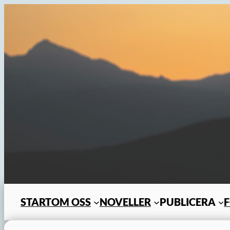
Hoppa
till
innehåll
START
OM OSS
NOVELLER
PUBLICERA