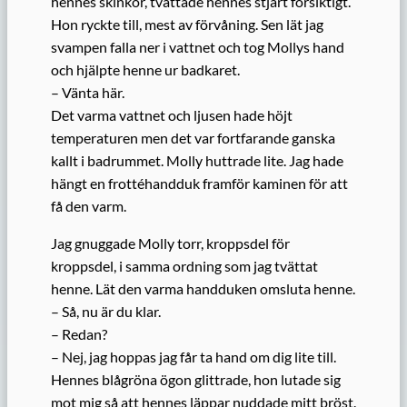
hennes skinkor, tvättade hennes stjärt försiktigt.
Hon ryckte till, mest av förvåning. Sen lät jag
svampen falla ner i vattnet och tog Mollys hand
och hjälpte henne ur badkaret.
– Vänta här.
Det varma vattnet och ljusen hade höjt
temperaturen men det var fortfarande ganska
kallt i badrummet. Molly huttrade lite. Jag hade
hängt en frottéhandduk framför kaminen för att
få den varm.
Jag gnuggade Molly torr, kroppsdel för
kroppsdel, i samma ordning som jag tvättat
henne. Lät den varma handduken omsluta henne.
– Så, nu är du klar.
– Redan?
– Nej, jag hoppas jag får ta hand om dig lite till.
Hennes blågröna ögon glittrade, hon lutade sig
mot mig så att hennes läppar nuddade mitt bröst.