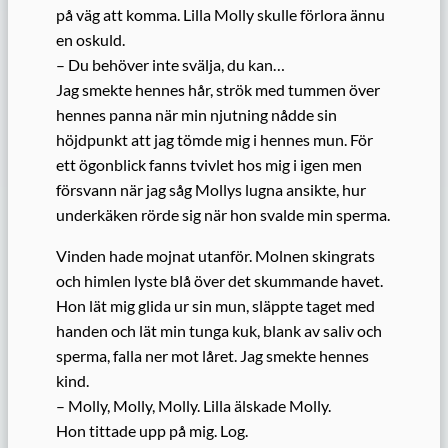
på väg att komma. Lilla Molly skulle förlora ännu
en oskuld.
– Du behöver inte svälja, du kan…
Jag smekte hennes hår, strök med tummen över
hennes panna när min njutning nådde sin
höjdpunkt att jag tömde mig i hennes mun. För
ett ögonblick fanns tvivlet hos mig i igen men
försvann när jag såg Mollys lugna ansikte, hur
underkäken rörde sig när hon svalde min sperma.
Vinden hade mojnat utanför. Molnen skingrats
och himlen lyste blå över det skummande havet.
Hon lät mig glida ur sin mun, släppte taget med
handen och lät min tunga kuk, blank av saliv och
sperma, falla ner mot låret. Jag smekte hennes
kind.
– Molly, Molly, Molly. Lilla älskade Molly.
Hon tittade upp på mig. Log.