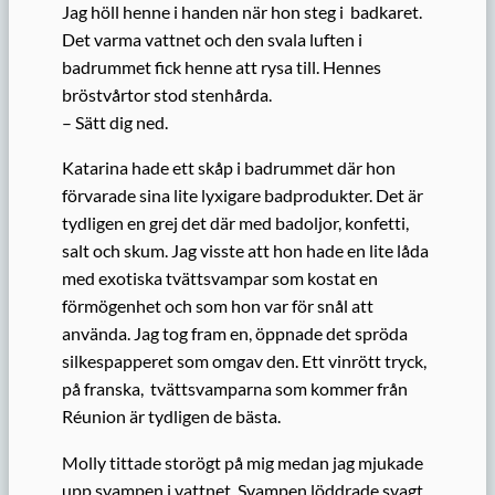
Jag höll henne i handen när hon steg i badkaret.
Det varma vattnet och den svala luften i
badrummet fick henne att rysa till. Hennes
bröstvårtor stod stenhårda.
– Sätt dig ned.
Katarina hade ett skåp i badrummet där hon
förvarade sina lite lyxigare badprodukter. Det är
tydligen en grej det där med badoljor, konfetti,
salt och skum. Jag visste att hon hade en lite låda
med exotiska tvättsvampar som kostat en
förmögenhet och som hon var för snål att
använda. Jag tog fram en, öppnade det spröda
silkespapperet som omgav den. Ett vinrött tryck,
på franska, tvättsvamparna som kommer från
Réunion är tydligen de bästa.
Molly tittade storögt på mig medan jag mjukade
upp svampen i vattnet. Svampen löddrade svagt