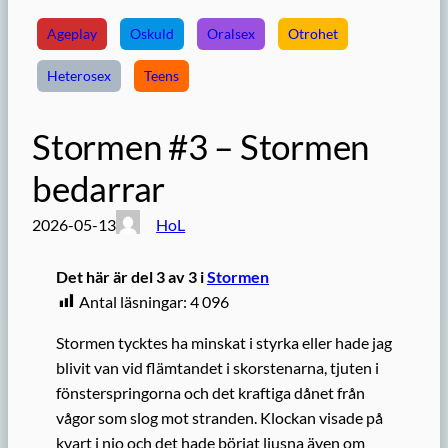
Ageplay
Oskuld
Oralsex
Otrohet
Heterosex
Teens
Stormen #3 – Stormen
bedarrar
2026-05-13
HoL
Det här är del 3 av 3 i
Stormen
Antal läsningar:
4 096
Stormen tycktes ha minskat i styrka eller hade jag
blivit van vid flämtandet i skorstenarna, tjuten i
fönsterspringorna och det kraftiga dånet från
vågor som slog mot stranden. Klockan visade på
kvart i nio och det hade börjat ljusna även om