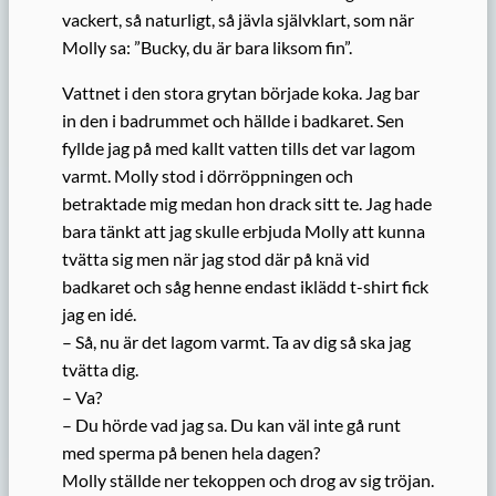
vackert, så naturligt, så jävla självklart, som när
Molly sa: ”Bucky, du är bara liksom fin”.
Vattnet i den stora grytan började koka. Jag bar
in den i badrummet och hällde i badkaret. Sen
fyllde jag på med kallt vatten tills det var lagom
varmt. Molly stod i dörröppningen och
betraktade mig medan hon drack sitt te. Jag hade
bara tänkt att jag skulle erbjuda Molly att kunna
tvätta sig men när jag stod där på knä vid
badkaret och såg henne endast iklädd t-shirt fick
jag en idé.
– Så, nu är det lagom varmt. Ta av dig så ska jag
tvätta dig.
– Va?
– Du hörde vad jag sa. Du kan väl inte gå runt
med sperma på benen hela dagen?
Molly ställde ner tekoppen och drog av sig tröjan.