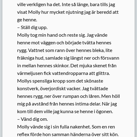
ville verkligen ha det. Inte så länge, bara tills jag
visat Molly hur mycket njutning jag är beredd att
ge henne.
– Ställ dig upp.
Molly tog min hand och reste sig. Jag vände
henne mot väggen och började tvätta hennes
rygg. Vattnet som rann över hennes bleka, lite
fräkniga hud, samlade sig längst ner och försvann
in mellan hennes skinkor. Det mjuka skenet från
värmeljusen fick vattendropparna att glittra.
Mollys spensliga kropp som det skönaste
konstverk, överjordiskt vacker. Jag tvättade
hennes rygg, ner över rumpan och låren. Men höll
mig på avstånd från hennes intima delar. När jag
kom till dem ville jag kunna se henne i ögonen.
– Vänd dig om.
Molly vände sig i sin fulla nakenhet. Som en ren
reflex förde hon samman händerna över sitt kön.