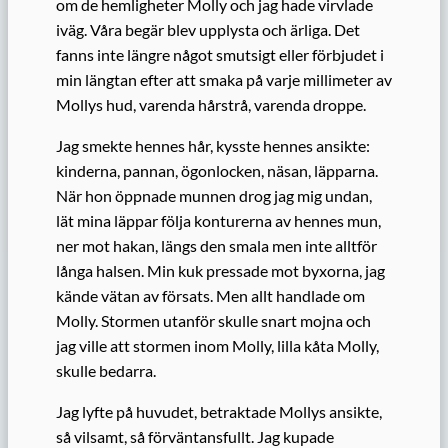
om de hemligheter Molly och jag hade virvlade
iväg. Våra begär blev upplysta och ärliga. Det
fanns inte längre något smutsigt eller förbjudet i
min längtan efter att smaka på varje millimeter av
Mollys hud, varenda hårstrå, varenda droppe.
Jag smekte hennes hår, kysste hennes ansikte:
kinderna, pannan, ögonlocken, näsan, läpparna.
När hon öppnade munnen drog jag mig undan,
lät mina läppar följa konturerna av hennes mun,
ner mot hakan, längs den smala men inte alltför
långa halsen. Min kuk pressade mot byxorna, jag
kände vätan av försats. Men allt handlade om
Molly. Stormen utanför skulle snart mojna och
jag ville att stormen inom Molly, lilla kåta Molly,
skulle bedarra.
Jag lyfte på huvudet, betraktade Mollys ansikte,
så vilsamt, så förväntansfullt. Jag kupade