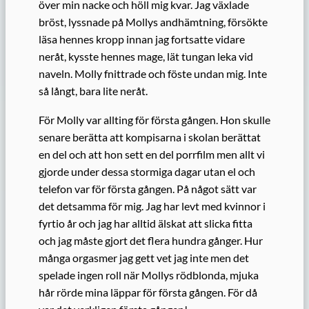
över min nacke och höll mig kvar. Jag växlade
bröst, lyssnade på Mollys andhämtning, försökte
läsa hennes kropp innan jag fortsatte vidare
neråt, kysste hennes mage, lät tungan leka vid
naveln. Molly fnittrade och föste undan mig. Inte
så långt, bara lite neråt.
För Molly var allting för första gången. Hon skulle
senare berätta att kompisarna i skolan berättat
en del och att hon sett en del porrfilm men allt vi
gjorde under dessa stormiga dagar utan el och
telefon var för första gången. På något sätt var
det detsamma för mig. Jag har levt med kvinnor i
fyrtio år och jag har alltid älskat att slicka fitta
och jag måste gjort det flera hundra gånger. Hur
många orgasmer jag gett vet jag inte men det
spelade ingen roll när Mollys rödblonda, mjuka
hår rörde mina läppar för första gången. För då