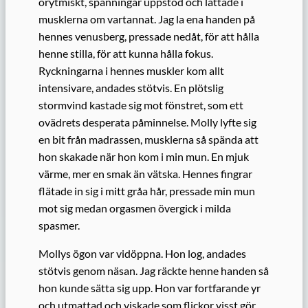
orytmiskt, spänningar uppstod och lättade i
musklerna om vartannat. Jag la ena handen på
hennes venusberg, pressade nedåt, för att hålla
henne stilla, för att kunna hålla fokus.
Ryckningarna i hennes muskler kom allt
intensivare, andades stötvis. En plötslig
stormvind kastade sig mot fönstret, som ett
ovädrets desperata påminnelse. Molly lyfte sig
en bit från madrassen, musklerna så spända att
hon skakade när hon kom i min mun. En mjuk
värme, mer en smak än vätska. Hennes fingrar
flätade in sig i mitt gråa hår, pressade min mun
mot sig medan orgasmen övergick i milda
spasmer.
Mollys ögon var vidöppna. Hon log, andades
stötvis genom näsan. Jag räckte henne handen så
hon kunde sätta sig upp. Hon var fortfarande yr
och utmattad och viskade som flickor visst gör