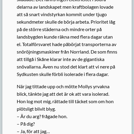
delarna av landskapet men kraftbolagen lovade
att så snart vindstyrkan kommit under tjugo
sekundmeter skulle de börja arbeta. Prioritet låg
på de större städerna och mindre orter på
landsbygden kunde räkna med flera dagar utan
el. Totalförsvaret hade påbörjat transporterna av
snöröjningsmaskiner från Norrland. De som finns
att tillgå i Skåne klarar inte av de gigantiska
snövallarna. Även nu stod det klart att vi nere på
Sydkusten skulle förbli isolerade i flera dagar.
När jag tittade upp och mötte Mollys yrvakna
blick, tänkte jag att det är ok att vara isolerad.
Hon log mot mig, rättade till täcket som om hon
plötsligt blivit blyg.
– Är du arg? frågade hon.
– På dig?
– Ja, för att jag…