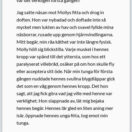
var det verkligen första gången!
Jag satte näsan mot Mollys fitta och drog in
doften. Hon var nybadad och doftade inte så
mycket men lukten av hav och svavel fyllde mina
näsborrar, rusade upp genom hjärnvindlingarna.
Mitt begär, min råa kåthet var inte längre fysisk.
Molly höll sig blickstilla. Varje muskel i hennes
kropp var spänd till det yttersta, som hos ett
paralyserat villebråd, osäker på om hon skulle fly
eller acceptera sitt öde. När min tunga för första
gången nuddade hennes svullna blygdläppar gick
det som en våg genom hennes kropp. Det hon
sagt, att jag fick göra vad jag ville med henne var
verklighet. Hon slappnade av, lät mig bejaka
hennes begär. Hennes lår gled en liten aning mer
isär, öppnade hennes unga fitta, tog emot min
tunga.