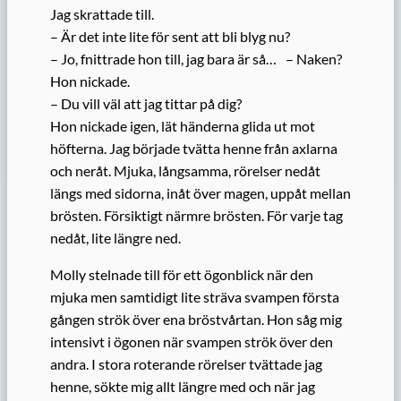
Jag skrattade till.
– Är det inte lite för sent att bli blyg nu?
– Jo, fnittrade hon till, jag bara är så… – Naken?
Hon nickade.
– Du vill väl att jag tittar på dig?
Hon nickade igen, lät händerna glida ut mot
höfterna. Jag började tvätta henne från axlarna
och neråt. Mjuka, långsamma, rörelser nedåt
längs med sidorna, inåt över magen, uppåt mellan
brösten. Försiktigt närmre brösten. För varje tag
nedåt, lite längre ned.
Molly stelnade till för ett ögonblick när den
mjuka men samtidigt lite sträva svampen första
gången strök över ena bröstvårtan. Hon såg mig
intensivt i ögonen när svampen strök över den
andra. I stora roterande rörelser tvättade jag
henne, sökte mig allt längre med och när jag