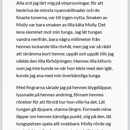
Alla ord jag lärt mig på vinprovningar, för att
beskriva de minsta nyansskillnader och de
finaste tonerna, var till ingen nytta. Smaken av
Molly var bara smaken av lilla kåta Molly. Det
lena slemmet mot min tunga. Jag lät tungan
vandra nerifrån, bara några millimeter från
hennes lockande lilla rövhål, men jag var så rädd
att skrämma bort henne; uppåt och uppåt tills jag
nådde den lilla förhöjningen. Hennes lilla klitoris
som jag inte kunde se när hon lekte med den igår,
kunde jag ana med min överkänsliga tunga.
Med fingrarna särade jag på hennes blygdläppar,
lyssnade på hennes andning, förnam hennes
rörelser för att förstå hur hon ville ha det. Lät
tungan gå djupare, stanna längre. Formade mina
läppar om hennes känsliga punkt, sög på den, lät
tungspetsen spela allt snabbare. Molly rörde sig