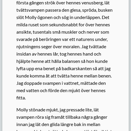
första gången strök över hennes venusberg, lät
tvättsvampen passera den glesa, spröda, busken
slöt Molly ögonen och sög in underläppen. Det
milda ruset som sekundsnabbt for över hennes
ansikte, tusentals små muskler och nerver som
svarade på beröringen var ett naturens under,
njutningens seger över moralen. Jag tvättade
insidan av hennes lår, tog hennes hand och
hjälpte henne att hålla balansen så hon kunde
lyfta upp ena benet på badkarskanten så att jag
kunde komma åt att tvätta henne mellan benen.
Jag doppade svampen i vattnet, mättade den
med vatten och förde den mjukt över hennes
fitta.
Molly stönade mjukt, jag pressade lite, lät
svampen röra sig framåt tillbaka några gånger
innan jag lät den glida längre bak in mellan