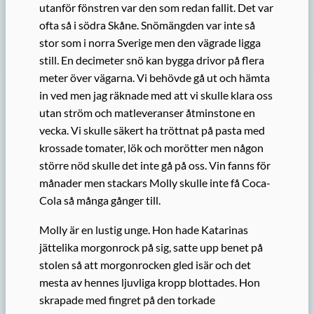
utanför fönstren var den som redan fallit. Det var
ofta så i södra Skåne. Snömängden var inte så
stor som i norra Sverige men den vägrade ligga
still. En decimeter snö kan bygga drivor på flera
meter över vägarna. Vi behövde gå ut och hämta
in ved men jag räknade med att vi skulle klara oss
utan ström och matleveranser åtminstone en
vecka. Vi skulle säkert ha tröttnat på pasta med
krossade tomater, lök och morötter men någon
större nöd skulle det inte gå på oss. Vin fanns för
månader men stackars Molly skulle inte få Coca-
Cola så många gånger till.
Molly är en lustig unge. Hon hade Katarinas
jättelika morgonrock på sig, satte upp benet på
stolen så att morgonrocken gled isär och det
mesta av hennes ljuvliga kropp blottades. Hon
skrapade med fingret på den torkade