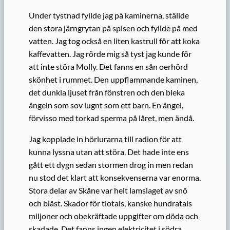
Under tystnad fyllde jag på kaminerna, ställde
den stora järngrytan på spisen och fyllde på med
vatten. Jag tog också en liten kastrull för att koka
kaffevatten. Jag rörde mig så tyst jag kunde för
att inte störa Molly. Det fanns en sån oerhörd
skönhet i rummet. Den uppflammande kaminen,
det dunkla ljuset från fönstren och den bleka
ängeln som sov lugnt som ett barn. En ängel,
förvisso med torkad sperma på låret, men ändå.
Jag kopplade in hörlurarna till radion för att
kunna lyssna utan att störa. Det hade inte ens
gått ett dygn sedan stormen drog in men redan
nu stod det klart att konsekvenserna var enorma.
Stora delar av Skåne var helt lamslaget av snö
och blåst. Skador för tiotals, kanske hundratals
miljoner och obekräftade uppgifter om döda och
skadade. Det fanns ingen elektricitet i södra