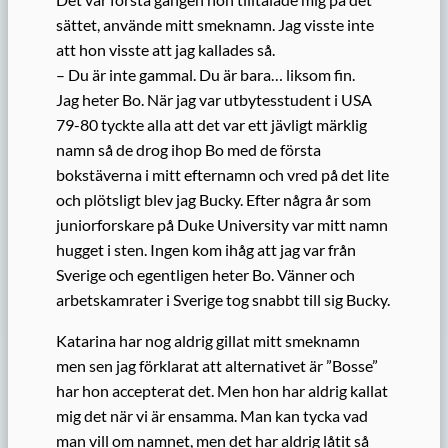
sättet, använde mitt smeknamn. Jag visste inte
att hon visste att jag kallades så.
– Du är inte gammal. Du är bara… liksom fin.
Jag heter Bo. När jag var utbytesstudent i USA
79-80 tyckte alla att det var ett jävligt märklig
namn så de drog ihop Bo med de första
bokstäverna i mitt efternamn och vred på det lite
och plötsligt blev jag Bucky. Efter några år som
juniorforskare på Duke University var mitt namn
hugget i sten. Ingen kom ihåg att jag var från
Sverige och egentligen heter Bo. Vänner och
arbetskamrater i Sverige tog snabbt till sig Bucky.
Katarina har nog aldrig gillat mitt smeknamn
men sen jag förklarat att alternativet är ”Bosse”
har hon accepterat det. Men hon har aldrig kallat
mig det när vi är ensamma. Man kan tycka vad
man vill om namnet, men det har aldrig låtit så