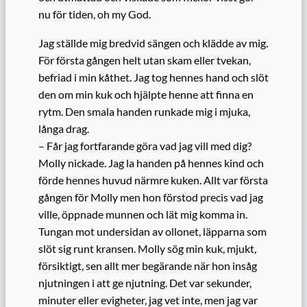
nu för tiden, oh my God.
Jag ställde mig bredvid sängen och klädde av mig.
För första gången helt utan skam eller tvekan,
befriad i min kåthet. Jag tog hennes hand och slöt
den om min kuk och hjälpte henne att finna en
rytm. Den smala handen runkade mig i mjuka,
långa drag.
– Får jag fortfarande göra vad jag vill med dig?
Molly nickade. Jag la handen på hennes kind och
förde hennes huvud närmre kuken. Allt var första
gången för Molly men hon förstod precis vad jag
ville, öppnade munnen och lät mig komma in.
Tungan mot undersidan av ollonet, läpparna som
slöt sig runt kransen. Molly sög min kuk, mjukt,
försiktigt, sen allt mer begärande när hon insåg
njutningen i att ge njutning. Det var sekunder,
minuter eller evigheter, jag vet inte, men jag var