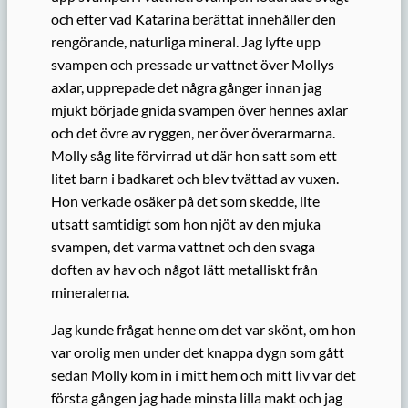
och efter vad Katarina berättat innehåller den
rengörande, naturliga mineral. Jag lyfte upp
svampen och pressade ur vattnet över Mollys
axlar, upprepade det några gånger innan jag
mjukt började gnida svampen över hennes axlar
och det övre av ryggen, ner över överarmarna.
Molly såg lite förvirrad ut där hon satt som ett
litet barn i badkaret och blev tvättad av vuxen.
Hon verkade osäker på det som skedde, lite
utsatt samtidigt som hon njöt av den mjuka
svampen, det varma vattnet och den svaga
doften av hav och något lätt metalliskt från
mineralerna.
Jag kunde frågat henne om det var skönt, om hon
var orolig men under det knappa dygn som gått
sedan Molly kom in i mitt hem och mitt liv var det
första gången jag hade minsta lilla makt och jag