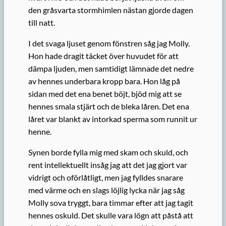
den gråsvarta stormhimlen nästan gjorde dagen
till natt.
I det svaga ljuset genom fönstren såg jag Molly.
Hon hade dragit täcket över huvudet för att
dämpa ljuden, men samtidigt lämnade det nedre
av hennes underbara kropp bara. Hon låg på
sidan med det ena benet böjt, bjöd mig att se
hennes smala stjärt och de bleka låren. Det ena
låret var blankt av intorkad sperma som runnit ur
henne.
Synen borde fylla mig med skam och skuld, och
rent intellektuellt insåg jag att det jag gjort var
vidrigt och oförlåtligt, men jag fylldes snarare
med värme och en slags löjlig lycka när jag såg
Molly sova tryggt, bara timmar efter att jag tagit
hennes oskuld. Det skulle vara lögn att påstå att