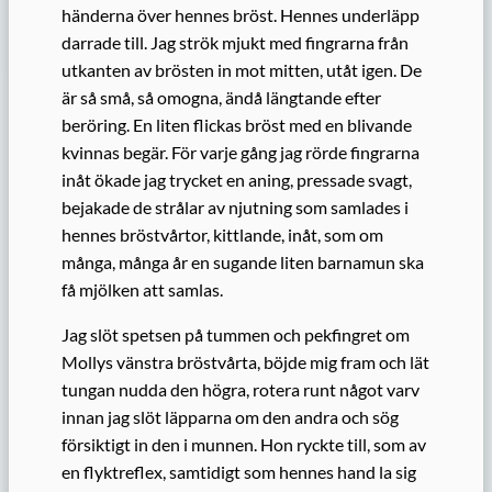
händerna över hennes bröst. Hennes underläpp
darrade till. Jag strök mjukt med fingrarna från
utkanten av brösten in mot mitten, utåt igen. De
är så små, så omogna, ändå längtande efter
beröring. En liten flickas bröst med en blivande
kvinnas begär. För varje gång jag rörde fingrarna
inåt ökade jag trycket en aning, pressade svagt,
bejakade de strålar av njutning som samlades i
hennes bröstvårtor, kittlande, inåt, som om
många, många år en sugande liten barnamun ska
få mjölken att samlas.
Jag slöt spetsen på tummen och pekfingret om
Mollys vänstra bröstvårta, böjde mig fram och lät
tungan nudda den högra, rotera runt något varv
innan jag slöt läpparna om den andra och sög
försiktigt in den i munnen. Hon ryckte till, som av
en flyktreflex, samtidigt som hennes hand la sig