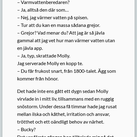
– Varmvattenberedaren?
– Ja, alltså den där som…
– Nej, jag värmer vatten på spisen.
– Tur att du kan en massa sådana grejor.
– Grejor? Vad menar du? Att jag är så jävla
gammal att jag vet hur man värmer vatten utan
en jävla app.
– Ja, typ, skrattade Molly.
Jag serverade Molly en kopp te.
– Du får frukost snart, från 1800-talet. Ägg som
kommer från hönor.
Det hade inte ens gått ett dygn sedan Molly
virvlade in i mitt liv, tillsammans med en ruggig
snöstorm. Under dessa få timmar hade jag rusat
mellan ilska och kåthet, irritation och ansvar,
trötthet och ett oändligt behov av närhet.
– Bucky?
Det var första gången hon tilltalade mig på det