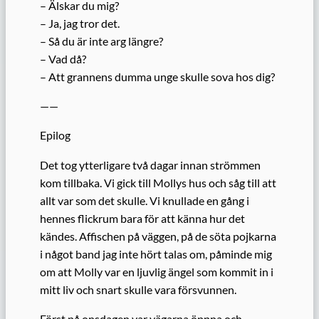
– Älskar du mig?
– Ja, jag tror det.
– Så du är inte arg längre?
– Vad då?
– Att grannens dumma unge skulle sova hos dig?
——
Epilog
Det tog ytterligare två dagar innan strömmen
kom tillbaka. Vi gick till Mollys hus och såg till att
allt var som det skulle. Vi knullade en gång i
hennes flickrum bara för att känna hur det
kändes. Affischen på väggen, på de söta pojkarna
i något band jag inte hört talas om, påminde mig
om att Molly var en ljuvlig ängel som kommit in i
mitt liv och snart skulle vara försvunnen.
Först på onsdagen var vägarna öppna och