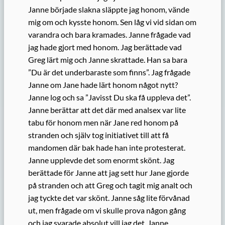
Janne började slakna släppte jag honom, vände
mig om och kysste honom. Sen låg vi vid sidan om
varandra och bara kramades. Janne frågade vad
jag hade gjort med honom. Jag berättade vad
Greg lärt mig och Janne skrattade. Han sa bara
”Du är det underbaraste som finns”. Jag frågade
Janne om Jane hade lärt honom något nytt?
Janne log och sa ”Javisst Du ska få uppleva det”.
Janne berättar att det där med analsex var lite
tabu för honom men när Jane red honom på
stranden och själv tog initiativet till att få
mandomen där bak hade han inte protesterat.
Janne upplevde det som enormt skönt. Jag
berättade för Janne att jag sett hur Jane gjorde
på stranden och att Greg och tagit mig analt och
jag tyckte det var skönt. Janne såg lite förvånad
ut, men frågade om vi skulle prova någon gång
och jag svarade absolut vill jag det. Janne