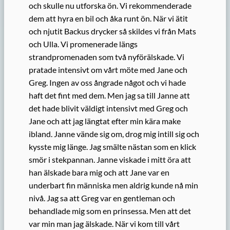
och skulle nu utforska ön. Vi rekommenderade
dem att hyra en bil och åka runt ön. När vi ätit
och njutit Backus drycker så skildes vi från Mats
och Ulla. Vi promenerade längs
strandpromenaden som två nyförälskade. Vi
pratade intensivt om vårt möte med Jane och
Greg. Ingen av oss ångrade något och vi hade
haft det fint med dem. Men jag sa till Janne att
det hade blivit väldigt intensivt med Greg och
Jane och att jag längtat efter min kära make
ibland. Janne vände sig om, drog mig intill sig och
kysste mig länge. Jag smälte nästan som en klick
smör i stekpannan. Janne viskade i mitt öra att
han älskade bara mig och att Jane var en
underbart fin människa men aldrig kunde nå min
nivå. Jag sa att Greg var en gentleman och
behandlade mig som en prinsessa. Men att det
var min man jag älskade. När vi kom till vårt