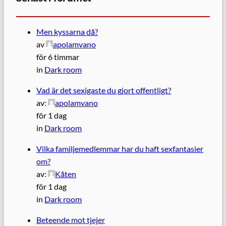
Men kyssarna då?
av
apolamvano
för 6 timmar
in
Dark room
Vad är det sexigaste du gjort offentligt?
av:
apolamvano
för 1 dag
in
Dark room
Vilka familjemedlemmar har du haft sexfantasier
om?
av:
Kåten
för 1 dag
in
Dark room
Beteende mot tjejer