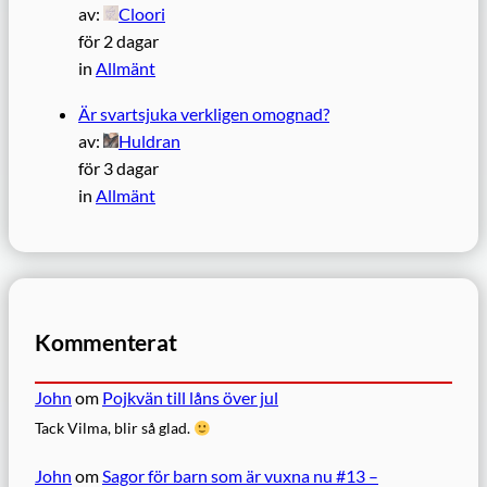
av:
Cloori
för 2 dagar
in
Allmänt
Är svartsjuka verkligen omognad?
av:
Huldran
för 3 dagar
in
Allmänt
Kommenterat
John
om
Pojkvän till låns över jul
Tack Vilma, blir så glad.
John
om
Sagor för barn som är vuxna nu #13 –