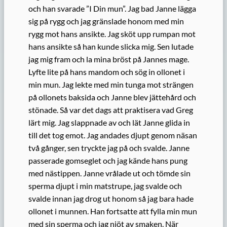
och han svarade ”I Din mun”. Jag bad Janne lägga
sig på rygg och jag gränslade honom med min
rygg mot hans ansikte. Jag sköt upp rumpan mot
hans ansikte så han kunde slicka mig. Sen lutade
jag mig fram och la mina bröst på Jannes mage.
Lyfte lite på hans mandom och sög in ollonet i
min mun. Jag lekte med min tunga mot strängen
på ollonets baksida och Janne blev jättehård och
stönade. Så var det dags att praktisera vad Greg
lärt mig. Jag slappnade av och lät Janne glida in
till det tog emot. Jag andades djupt genom näsan
två gånger, sen tryckte jag på och svalde. Janne
passerade gomseglet och jag kände hans pung
med nästippen. Janne vrålade ut och tömde sin
sperma djupt i min matstrupe, jag svalde och
svalde innan jag drog ut honom så jag bara hade
ollonet i munnen. Han fortsatte att fylla min mun
med sin sperma och jag njöt av smaken. När