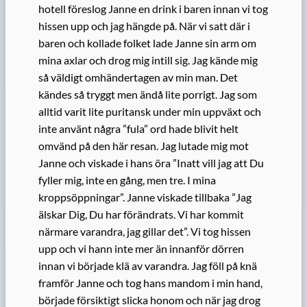
hotell föreslog Janne en drink i baren innan vi tog
hissen upp och jag hängde på. När vi satt där i
baren och kollade folket lade Janne sin arm om
mina axlar och drog mig intill sig. Jag kände mig
så väldigt omhändertagen av min man. Det
kändes så tryggt men ändå lite porrigt. Jag som
alltid varit lite puritansk under min uppväxt och
inte använt några ”fula” ord hade blivit helt
omvänd på den här resan. Jag lutade mig mot
Janne och viskade i hans öra ”Inatt vill jag att Du
fyller mig, inte en gång, men tre. I mina
kroppsöppningar”. Janne viskade tillbaka ”Jag
älskar Dig, Du har förändrats. Vi har kommit
närmare varandra, jag gillar det”. Vi tog hissen
upp och vi hann inte mer än innanför dörren
innan vi började klä av varandra. Jag föll på knä
framför Janne och tog hans mandom i min hand,
började försiktigt slicka honom och när jag drog