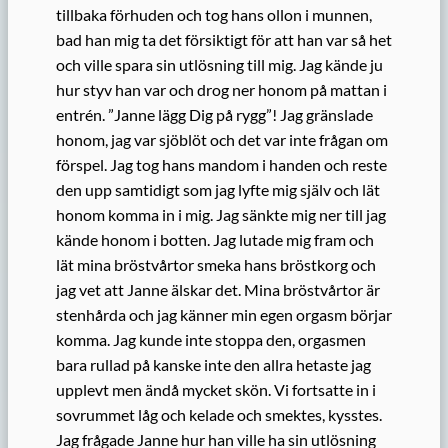
tillbaka förhuden och tog hans ollon i munnen,
bad han mig ta det försiktigt för att han var så het
och ville spara sin utlösning till mig. Jag kände ju
hur styv han var och drog ner honom på mattan i
entrén. ”Janne lägg Dig på rygg”! Jag gränslade
honom, jag var sjöblöt och det var inte frågan om
förspel. Jag tog hans mandom i handen och reste
den upp samtidigt som jag lyfte mig själv och lät
honom komma in i mig. Jag sänkte mig ner till jag
kände honom i botten. Jag lutade mig fram och
lät mina bröstvårtor smeka hans bröstkorg och
jag vet att Janne älskar det. Mina bröstvårtor är
stenhårda och jag känner min egen orgasm börjar
komma. Jag kunde inte stoppa den, orgasmen
bara rullad på kanske inte den allra hetaste jag
upplevt men ändå mycket skön. Vi fortsatte in i
sovrummet låg och kelade och smektes, kysstes.
Jag frågade Janne hur han ville ha sin utlösning