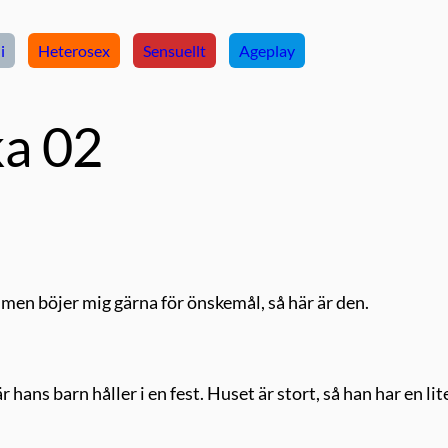
i
Heterosex
Sensuellt
Ageplay
ka 02
 men böjer mig gärna för önskemål, så här är den.
ans barn håller i en fest. Huset är stort, så han har en lit