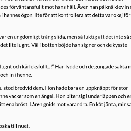
es förväntansfullt mot hans håll. Även han på knä klev in
 hennes ögon, lite för att kontrollera att detta var okej för
var en ungdomligt trång slida, men så fuktig att det inte så 
det lite lugnt. Väl i botten böjde han sig ner och de kysste
lugnt och kärleksfullt..!” Han lydde och de gungade sakta 
och in i henne.
u stod bredvid dem. Hon hade bara en uppknäppt för stor
enne vacker som en ängel. Hon biter sig i underläppen och e
itt ena bröst. Låren gnids mot varandra. En kåt jänta, mins
aka till nuet.