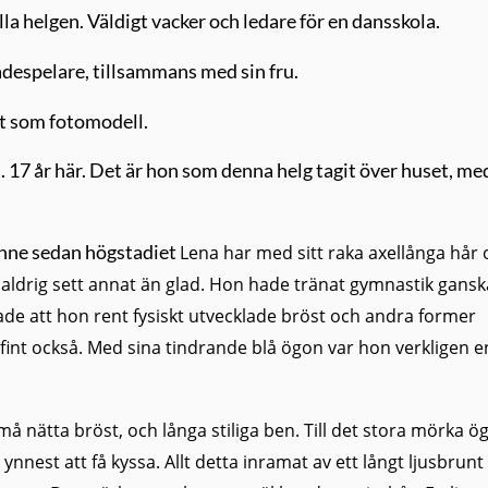
la helgen. Väldigt vacker och ledare för en dansskola.
despelare, tillsammans med sin fru.
kt som fotomodell.
a. 17 år här. Det är hon som denna helg tagit över huset, me
enne sedan högstadiet
Lena har med sitt raka axellånga hår
 aldrig sett annat än glad. Hon hade tränat gymnastik gansk
rade att hon rent fysiskt utvecklade bröst och andra former
 fint också. Med sina tindrande blå ögon var hon verkligen e
må nätta
bröst,
och
långa stiliga ben. Till det stora mörka ö
nnest att få kyssa. Allt detta inramat av ett långt ljusbrunt