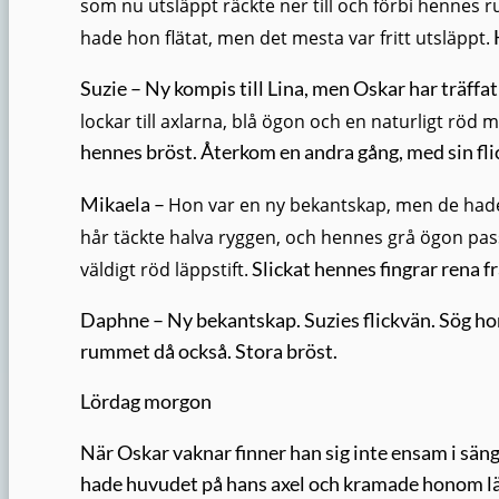
som nu utsläppt räckte ner till och förbi hennes r
hade hon flätat, men det mesta var fritt utsläppt.
Suzie – Ny kompis till Lina, men Oskar har träffa
lockar till axlarna, blå ögon och en naturligt röd 
hennes bröst. Återkom en andra gång, med sin fli
Mikaela –
Hon var en ny bekantskap, men de hade
hår täckte halva ryggen, och hennes grå ögon passa
väldigt röd läppstift.
Slickat hennes fingrar rena fr
Daphne – Ny bekantskap. Suzies flickvän. Sög hon
rummet då också. Stora bröst.
Lördag morgon
När Oskar vaknar finner han sig inte ensam i säng
hade huvudet på hans axel och kramade honom lä