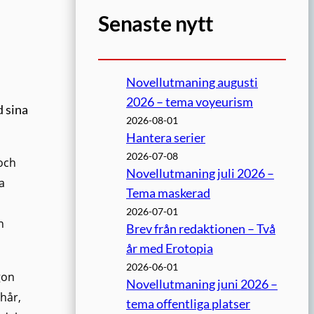
Senaste nytt
Novellutmaning augusti
2026 – tema voyeurism
d sina
2026-08-01
Hantera serier
2026-07-08
 och
Novellutmaning juli 2026 –
a
Tema maskerad
2026-07-01
n
Brev från redaktionen – Två
år med Erotopia
2026-06-01
gon
Novellutmaning juni 2026 –
 hår,
tema offentliga platser