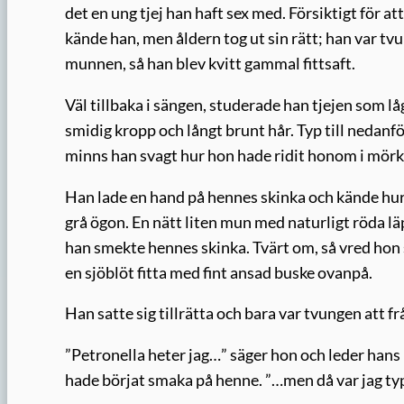
det en ung tjej han haft sex med. Försiktigt för a
kände han, men åldern tog ut sin rätt; han var tvu
munnen, så han blev kvitt gammal fittsaft.
Väl tillbaka i sängen, studerade han tjejen som l
smidig kropp och långt brunt hår. Typ till nedan
minns han svagt hur hon hade ridit honom i mörkr
Han lade en hand på hennes skinka och kände hur l
grå ögon. En nätt liten mun med naturligt röda l
han smekte hennes skinka. Tvärt om, så vred hon
en sjöblöt fitta med fint ansad buske ovanpå.
Han satte sig tillrätta och bara var tvungen att f
”Petronella heter jag…” säger hon och leder hans 
hade börjat smaka på henne. ”…men då var jag t