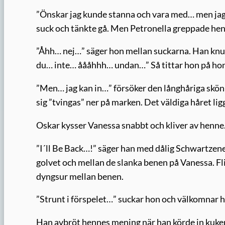
”Önskar jag kunde stanna och vara med… men jag 
suck och tänkte gå. Men Petronella greppade he
”Åhh… nej…” säger hon mellan suckarna. Han knul
du… inte… åååhhh… undan…” Så tittar hon på h
”Men… jag kan in…” försöker den långhåriga skön
sig ”tvingas” ner på marken. Det väldiga håret li
Oskar kysser Vanessa snabbt och kliver av henne
”I´ll Be Back…!” säger han med dålig Schwartzeneg
golvet och mellan de slanka benen på Vanessa. Fl
dyngsur mellan benen.
”Strunt i förspelet…” suckar hon och välkomna
Han avbröt hennes mening när han körde in kuken