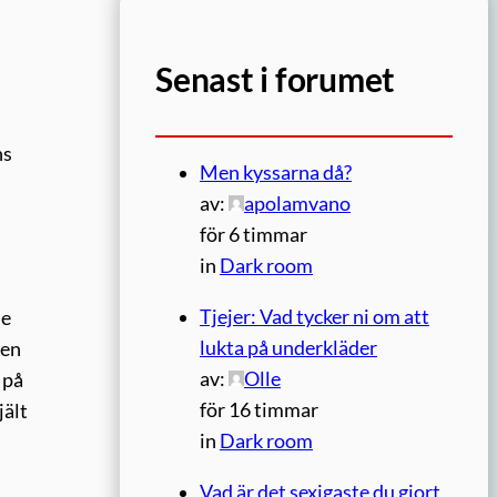
Senast i forumet
ns
Men kyssarna då?
av:
apolamvano
för 6 timmar
in
Dark room
Tjejer: Vad tycker ni om att
de
lukta på underkläder
gen
av:
Olle
 på
för 16 timmar
jält
in
Dark room
Vad är det sexigaste du gjort