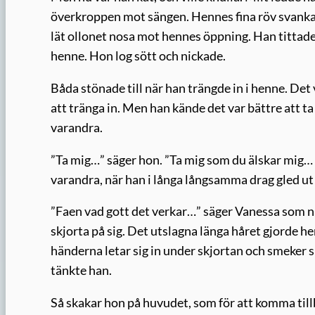
överkroppen mot sängen. Hennes fina röv svankad
lät ollonet nosa mot hennes öppning. Han tittade i
henne. Hon log sött och nickade.
Båda stönade till när han trängde in i henne. Det 
att tränga in. Men han kände det var bättre att ta 
varandra.
”Ta mig…” säger hon. ”Ta mig som du älskar mig… 
varandra, när han i långa långsamma drag gled ut 
”Faen vad gott det verkar…” säger Vanessa som n
skjorta på sig. Det utslagna länga håret gjorde h
händerna letar sig in under skjortan och smeker s
tänkte han.
Så skakar hon på huvudet, som för att komma tillb