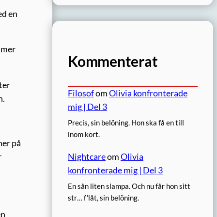
ed en
mmer
Kommenterat
ter
Filosof
om
Olivia konfronterade
n.
mig | Del 3
Precis, sin belöning. Hon ska få en till
inom kort.
ner på
r
Nightcare
om
Olivia
konfronterade mig | Del 3
En sån liten slampa. Och nu får hon sitt
str… f’låt, sin belöning.
en