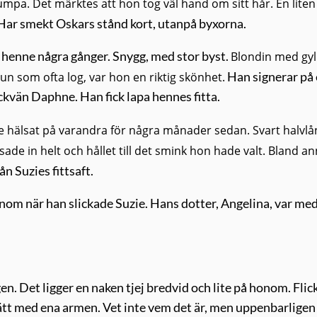
umpa. Det märktes att hon tog väl hand om sitt hår. En liten
Har smekt Oskars stånd kort, utanpå byxorna.
t henne några gånger. Snygg, med stor byst.
Blondin med gyl
mun som ofta log, var hon en riktig skönhet.
Han signerar på 
ckvän Daphne. Han fick lapa hennes fitta.
 hälsat på varandra för några månader sedan. Svart halvlå
de in helt och hållet till det smink hon hade valt. Bland an
ån Suzies fittsaft.
om när han slickade Suzie. Hans dotter, Angelina, var med
en. Det ligger en naken tjej bredvid och lite på honom. Flic
tt med ena armen. Vet inte vem det är, men uppenbarligen