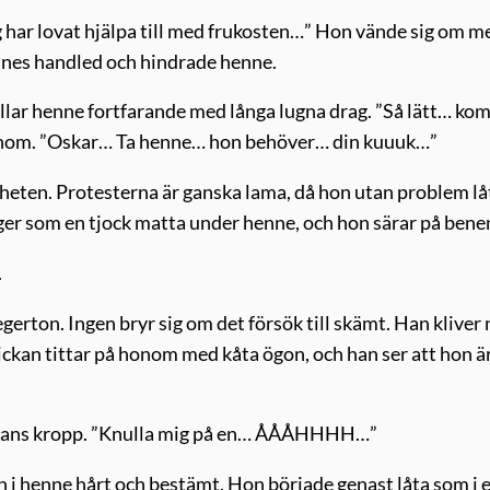
har lovat hjälpa till med frukosten…” Hon vände sig om m
nnes handled och hindrade henne.
lar henne fortfarande med långa lugna drag. ”Så lätt… ko
onom. ”Oskar… Ta henne… hon behöver… din kuuuk…”
heten. Protesterna är ganska lama, då hon utan problem lå
gger som en tjock matta under henne, och hon särar på bene
.
erton. Ingen bryr sig om det försök till skämt. Han kliver 
ickan tittar på honom med kåta ögon, och han ser att hon ä
r hans kropp. ”Knulla mig på en… ÅÅÅHHHH…”
 i henne hårt och bestämt. Hon började genast låta som i 