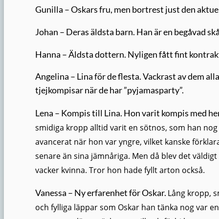
Gunilla – Oskars fru, men bortrest just den aktuel
Johan – Deras äldsta barn. Han är en begåvad skå
Hanna – Äldsta dottern. Nyligen fått fint kontra
Angelina – Lina för de flesta. Vackrast av dem all
tjejkompisar när de har ”pyjamasparty”.
Lena – Kompis till Lina. Hon varit kompis med h
smidiga kropp alltid varit en sötnos, som han nog
avancerat när hon var yngre, vilket kanske förkla
senare än sina jämnåriga. Men då blev det väldigt
vacker kvinna. Tror hon hade fyllt arton också.
Vanessa – Ny erfarenhet för Oskar.
L
ång
kropp,
s
och fylliga läppar som Oskar han tänka nog var en y