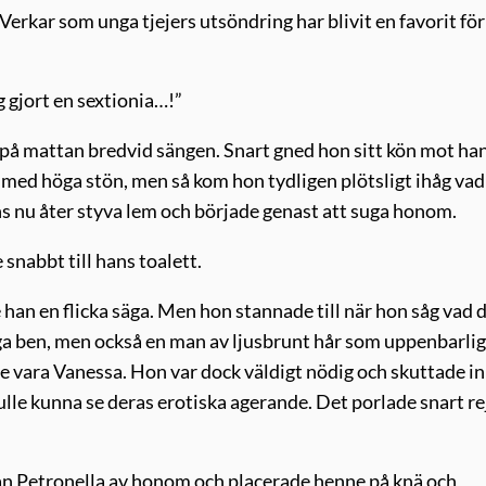
Verkar som unga tjejers utsöndring har blivit en favorit för
ig gjort en sextionia…!”
ygg på mattan bredvid sängen. Snart gned hon sitt kön mot ha
 med höga stön, men så kom hon tydligen plötsligt ihåg vad
ns nu åter styva lem och började genast att suga honom.
snabbt till hans toalett.
han en flicka säga. Men hon stannade till när hon såg vad 
ånga ben, men också en man av ljusbrunt hår som uppenbarli
de vara Vanessa. Hon var dock väldigt nödig och skuttade in
le kunna se deras erotiska agerande. Det porlade snart re
 han Petronella av honom och placerade henne på knä och