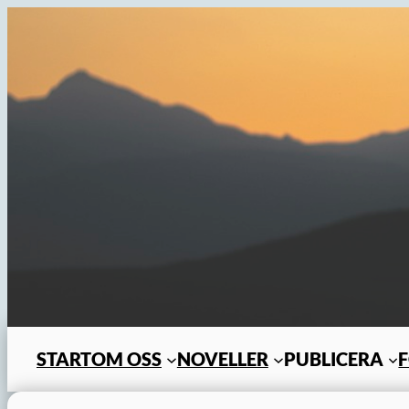
Hoppa
till
innehåll
START
OM OSS
NOVELLER
PUBLICERA