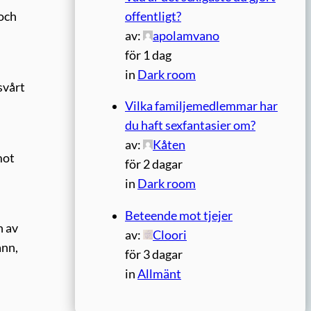
offentligt?
 och
av:
apolamvano
för 1 dag
in
Dark room
svårt
Vilka familjemedlemmar har
du haft sexfantasier om?
av:
Kåten
mot
för 2 dagar
in
Dark room
Beteende mot tjejer
n av
av:
Cloori
ann,
för 3 dagar
in
Allmänt