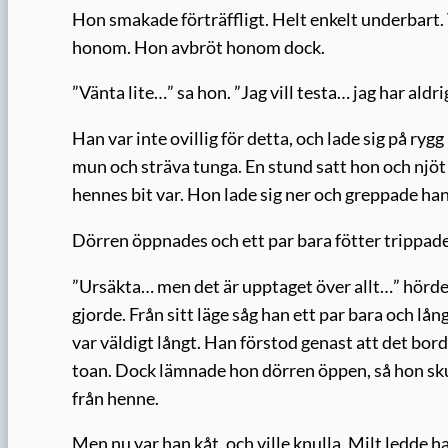
Hon smakade förträffligt. Helt enkelt underbart. 
honom. Hon avbröt honom dock.
”Vänta lite…” sa hon. ”Jag vill testa… jag har aldr
Han var inte ovillig för detta, och lade sig på r
mun och sträva tunga. En stund satt hon och njöt
hennes bit var. Hon lade sig ner och greppade ha
Dörren öppnades och ett par bara fötter trippade 
”Ursäkta… men det är upptaget över allt…” hörde 
gjorde. Från sitt läge såg han ett par bara och l
var väldigt långt. Han förstod genast att det bor
toan. Dock lämnade hon dörren öppen, så hon skul
från henne.
Men nu var han kåt, och ville knulla. Milt ledde