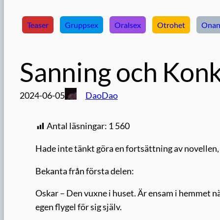
Teaser
Gruppsex
Oralsex
Otrohet
Onan
Sanning och Kon
2024-06-05
DaoDao
Antal läsningar:
1 560
Hade inte tänkt göra en fortsättning av novellen,
Bekanta från första delen:
Oskar – Den vuxne i huset. Är ensam i hemmet när h
egen flygel för sig själv.