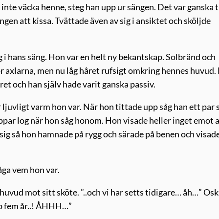
tt inte väcka henne, steg han upp ur sängen. Det var ganska t
ngen att kissa. Tvättade även av sig i ansiktet och sköljde
åg i hans säng. Hon var en helt ny bekantskap. Solbränd och
för axlarna, men nu låg håret rufsigt omkring hennes huvud.
et och han själv hade varit ganska passiv.
juvligt varm hon var. När hon tittade upp såg han ett par 
äppar log när hon såg honom. Hon visade heller inget emot a
 sig så hon hamnade på rygg och särade på benen och visad
råga vem hon var.
huvud mot sitt sköte. ”..och vi har setts tidigare… åh…” Osk
yp fem år..! ÅHHH…”