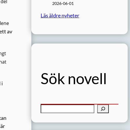
 del
2026-06-01
Läs äldre nyheter
lene
ett av
ngt
nat
Sök novell
 i
S
ö
kan
k
 är