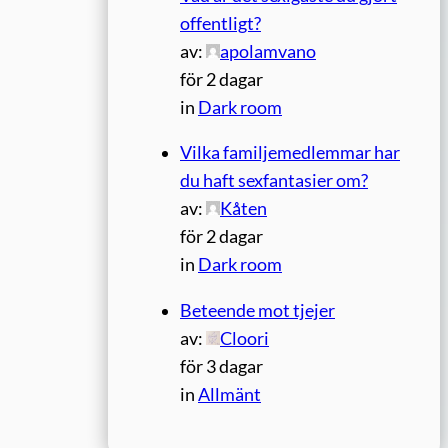
offentligt?
av:
apolamvano
för 2 dagar
in
Dark room
Vilka familjemedlemmar har
du haft sexfantasier om?
av:
Kåten
för 2 dagar
in
Dark room
Beteende mot tjejer
av:
Cloori
för 3 dagar
in
Allmänt