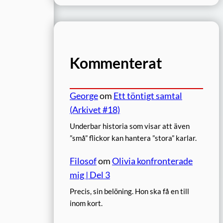
Kommenterat
George
om
Ett töntigt samtal
(Arkivet #18)
Underbar historia som visar att även
”små” flickor kan hantera ”stora” karlar.
Filosof
om
Olivia konfronterade
mig | Del 3
Precis, sin belöning. Hon ska få en till
inom kort.