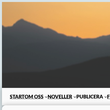
Hoppa
till
innehåll
START
OM OSS
NOVELLER
PUBLICERA