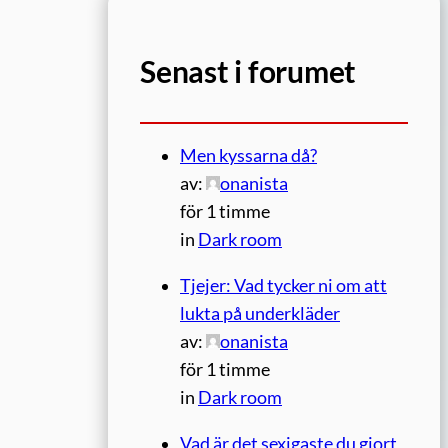
Senast i forumet
Men kyssarna då?
av:
onanista
för 1 timme
in
Dark room
Tjejer: Vad tycker ni om att
lukta på underkläder
av:
onanista
för 1 timme
in
Dark room
Vad är det sexigaste du gjort