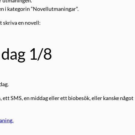
ör utmaningen.
en i kategorin ”Novellutmaningar”.
t skriva en novell:
 dag 1/8
 dag.
 ett SMS, en middag eller ett biobesök, eller kanske något
aning.