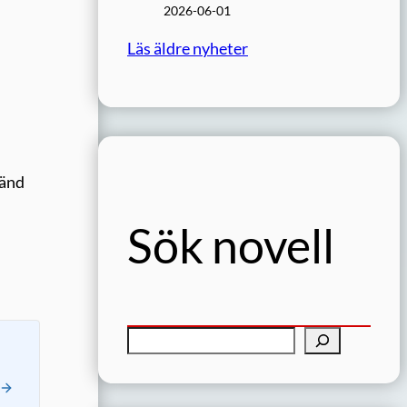
2026-06-01
Läs äldre nyheter
känd
Sök novell
S
ö
k