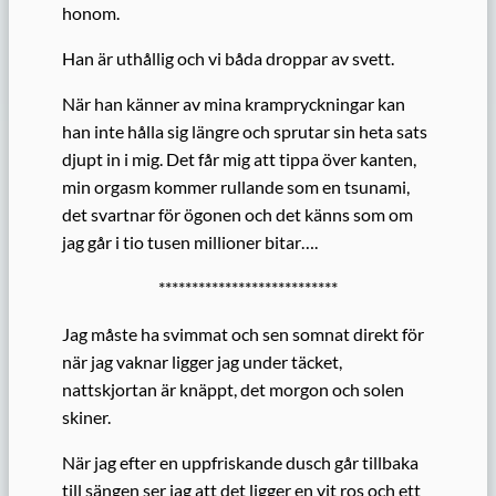
honom.
Han är uthållig och vi båda droppar av svett.
När han känner av mina krampryckningar kan
han inte hålla sig längre och sprutar sin heta sats
djupt in i mig. Det får mig att tippa över kanten,
min orgasm kommer rullande som en tsunami,
det svartnar för ögonen och det känns som om
jag går i tio tusen millioner bitar….
***************************
Jag måste ha svimmat och sen somnat direkt för
när jag vaknar ligger jag under täcket,
nattskjortan är knäppt, det morgon och solen
skiner.
När jag efter en uppfriskande dusch går tillbaka
till sängen ser jag att det ligger en vit ros och ett