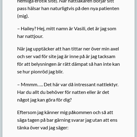
hemliga erotik site). När nattläkaren börjar sitt
pass hälsar han naturligtvis på den nya patienten
(mig).
– Hailey? Hej, mitt namn är Vasili, det är jag som
har nattjour.
När jag upptäcker att han tittar ner över min axel
och ser vad för site jag är inne på är jag tacksam
för att belysningen är rätt dämpat så han inte kan
se hur pionröd jag blir.
– Mmmm….. Det här var då intressant nattlektyr.
Har du allt du behöver för natten eller är det
något jag kan göra för dig?
Eftersom jag känner mig påkommen och så att
säga tagen på bar gärning svarar jag utan att ens
tänka över vad jag säger: