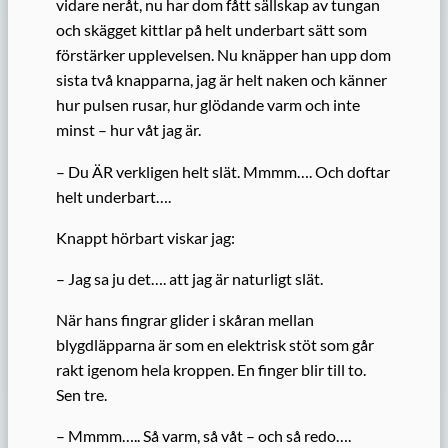
vidare neråt, nu har dom fått sällskap av tungan
och skägget kittlar på helt underbart sätt som
förstärker upplevelsen. Nu knäpper han upp dom
sista två knapparna, jag är helt naken och känner
hur pulsen rusar, hur glödande varm och inte
minst – hur våt jag är.
– Du ÄR verkligen helt slät. Mmmm…. Och doftar
helt underbart….
Knappt hörbart viskar jag:
– Jag sa ju det…. att jag är naturligt slät.
När hans fingrar glider i skåran mellan
blygdläpparna är som en elektrisk stöt som går
rakt igenom hela kroppen. En finger blir till to.
Sen tre.
– Mmmm….. Så varm, så våt – och så redo….