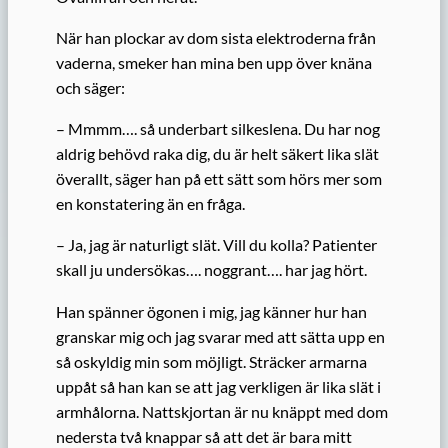
När han plockar av dom sista elektroderna från
vaderna, smeker han mina ben upp över knäna
och säger:
– Mmmm…. så underbart silkeslena. Du har nog
aldrig behövd raka dig, du är helt säkert lika slät
överallt, säger han på ett sätt som hörs mer som
en konstatering än en fråga.
– Ja, jag är naturligt slät. Vill du kolla? Patienter
skall ju undersökas…. noggrant…. har jag hört.
Han spänner ögonen i mig, jag känner hur han
granskar mig och jag svarar med att sätta upp en
så oskyldig min som möjligt. Sträcker armarna
uppåt så han kan se att jag verkligen är lika slät i
armhålorna. Nattskjortan är nu knäppt med dom
nedersta två knappar så att det är bara mitt