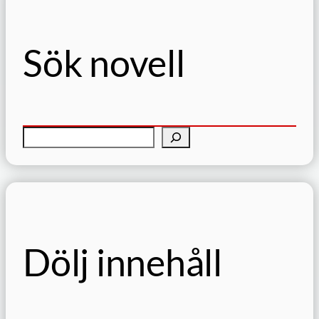
Sök novell
S
ö
k
Dölj innehåll