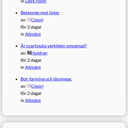
in
Dark room
Beteende mot tjejer
av:
Cloori
för 2 dagar
in
Allmänt
Är svartsjuka verkligen omognad?
av:
Huldran
för 2 dagar
in
Allmänt
Bot-farming och läsningar.
av:
Cloori
för 2 dagar
in
Allmänt