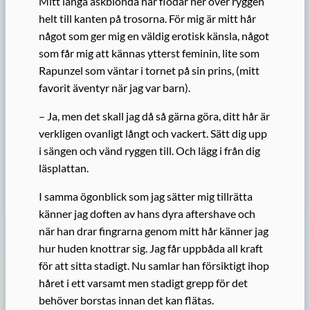
Mitt långa askblonda hår flödar ner över ryggen
helt till kanten på trosorna. För mig är mitt hår
något som ger mig en väldig erotisk känsla, något
som får mig att kännas ytterst feminin, lite som
Rapunzel som väntar i tornet på sin prins, (mitt
favorit äventyr när jag var barn).
– Ja, men det skall jag då så gärna göra, ditt hår är
verkligen ovanligt långt och vackert. Sätt dig upp
i sängen och vänd ryggen till. Och lägg i från dig
läsplattan.
I samma ögonblick som jag sätter mig tillrätta
känner jag doften av hans dyra aftershave och
när han drar fingrarna genom mitt hår känner jag
hur huden knottrar sig. Jag får uppbåda all kraft
för att sitta stadigt. Nu samlar han försiktigt ihop
håret i ett varsamt men stadigt grepp för det
behöver borstas innan det kan flätas.