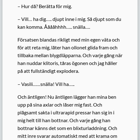
– Hur då? Berätta för mig.
– Vill… ha dig….. djupt inne i mig. Så djupt som du
kan komma. Ååååhhhh….. snälla….
Försatsen blandas rikligt med min egen väta och
för att reta mig, låter han ollonet glida fram och
tillbaka mellan blygdläpparna. Och varje gång när
han nuddar klitoris, tåras ögonen och jag håller
på att fullständigt explodera.
– Vasili……snälla! Vill ha…..
Och äntligen! Nu äntligen lägger han mina ben
upp på sina axlar och låser mig fast. Och
plågsamt sakta i ultrarapid pressar han sig in i
mig helt till han bottnar. Och varje gång han
bottnar känns det som en blixturladdning. Och
mitt inre svarar automatiskt med att krama om