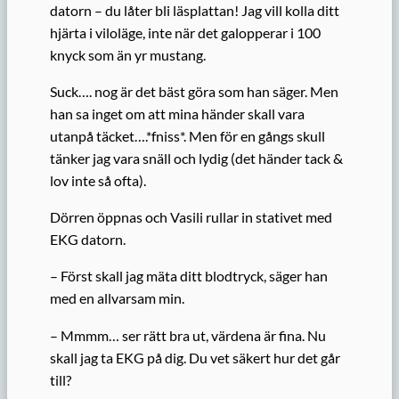
datorn – du låter bli läsplattan! Jag vill kolla ditt
hjärta i viloläge, inte när det galopperar i 100
knyck som än yr mustang.
Suck…. nog är det bäst göra som han säger. Men
han sa inget om att mina händer skall vara
utanpå täcket….*fniss*. Men för en gångs skull
tänker jag vara snäll och lydig (det händer tack &
lov inte så ofta).
Dörren öppnas och Vasili rullar in stativet med
EKG datorn.
– Först skall jag mäta ditt blodtryck, säger han
med en allvarsam min.
– Mmmm… ser rätt bra ut, värdena är fina. Nu
skall jag ta EKG på dig. Du vet säkert hur det går
till?