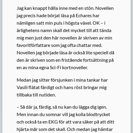
Jag kan knappt hålla inne med en stön. Novellen
jag precis hade börjat läsa på Echares har
nämligen satt min puls i högsta växel. OK – i
ärlighetens namn skall det mycket till att tända
mig men just den här novellen är skriven av min
favoritförfattare som jag ofta chattar med.
Novellen jag började läsa är också lite speciell då
den är skriven som en fristående fortsättning på
en av mina egna Sci-Fi kortnoveller.
Medan jag sitter försjunken i mina tankar har
Vasili flätat färdigt och hans röst bringar mig
tillbaka till nutiden.
– Så där ja, färdig, så nu kan du lägga dig igen.
Men innan du somnar vill jag kolla blodtrycket
och också ta en EKG för att vara säker på att ditt
hjärta mår som det skall. Och medan jag hämtar