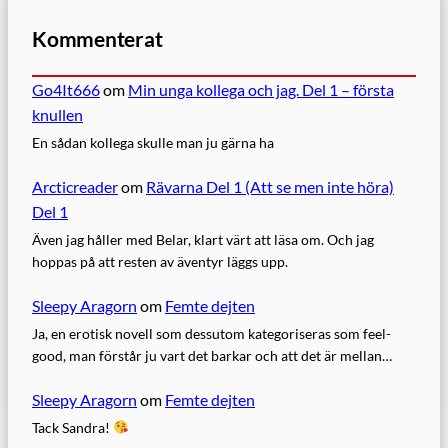
Kommenterat
Go4It666
om
Min unga kollega och jag. Del 1 – första
knullen
En sådan kollega skulle man ju gärna ha
Arcticreader
om
Rävarna Del 1 (Att se men inte höra)
Del 1
Även jag håller med Belar, klart värt att läsa om. Och jag
hoppas på att resten av äventyr läggs upp.
Sleepy Aragorn
om
Femte dejten
Ja, en erotisk novell som dessutom kategoriseras som feel-
good, man förstår ju vart det barkar och att det är mellan…
Sleepy Aragorn
om
Femte dejten
Tack Sandra!