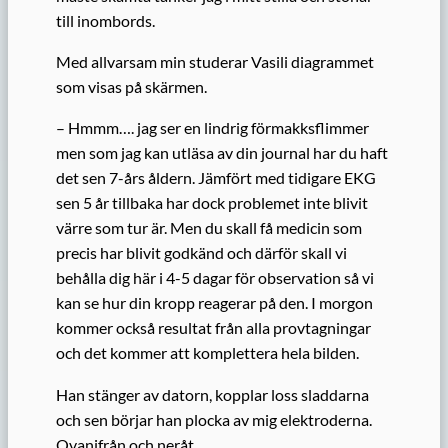
till inombords.
Med allvarsam min studerar Vasili diagrammet
som visas på skärmen.
– Hmmm…. jag ser en lindrig förmakksflimmer
men som jag kan utläsa av din journal har du haft
det sen 7-års åldern. Jämfört med tidigare EKG
sen 5 år tillbaka har dock problemet inte blivit
värre som tur är. Men du skall få medicin som
precis har blivit godkänd och därför skall vi
behålla dig här i 4-5 dagar för observation så vi
kan se hur din kropp reagerar på den. I morgon
kommer också resultat från alla provtagningar
och det kommer att komplettera hela bilden.
Han stänger av datorn, kopplar loss sladdarna
och sen börjar han plocka av mig elektroderna.
Ovanifrån och neråt.