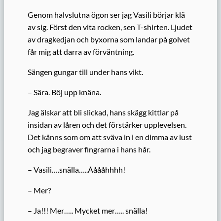
Genom halvslutna ögon ser jag Vasili börjar klä
av sig. Först den vita rocken, sen T-shirten. Ljudet
av dragkedjan och byxorna som landar på golvet
får mig att darra av förväntning.
Sängen gungar till under hans vikt.
– Sära. Böj upp knäna.
Jag älskar att bli slickad, hans skägg kittlar på
insidan av låren och det förstärker upplevelsen.
Det känns som om att sväva in i en dimma av lust
och jag begraver fingrarna i hans hår.
– Vasili….snälla…..Ååååhhhh!
– Mer?
– Ja!!! Mer….. Mycket mer….. snälla!