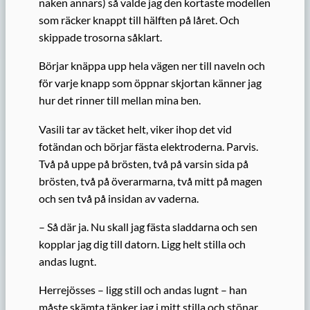
naken annars) så valde jag den kortaste modellen
som räcker knappt till hälften på låret. Och
skippade trosorna såklart.
Börjar knäppa upp hela vägen ner till naveln och
för varje knapp som öppnar skjortan känner jag
hur det rinner till mellan mina ben.
Vasili tar av täcket helt, viker ihop det vid
fotändan och börjar fästa elektroderna. Parvis.
Två på uppe på brösten, två på varsin sida på
brösten, två på överarmarna, två mitt på magen
och sen två på insidan av vaderna.
– Så där ja. Nu skall jag fästa sladdarna och sen
kopplar jag dig till datorn. Ligg helt stilla och
andas lugnt.
Herrejösses – ligg still och andas lugnt – han
måste skämta tänker jag i mitt stilla och stönar