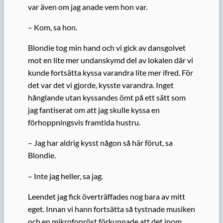
var även om jag anade vem hon var.
– Kom, sa hon.
Blondie tog min hand och vi gick av dansgolvet
mot en lite mer undanskymd del av lokalen där vi
kunde fortsätta kyssa varandra lite mer ifred. För
det var det vi gjorde, kysste varandra. Inget
hånglande utan kyssandes ömt på ett sätt som
jag fantiserat om att jag skulle kyssa en
förhoppningsvis framtida hustru.
– Jag har aldrig kysst någon så här förut, sa
Blondie.
– Inte jag heller, sa jag.
Leendet jag fick överträffades nog bara av mitt
eget. Innan vi hann fortsätta så tystnade musiken
och en mikrofonröst förkunnade att det inom