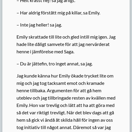
– Helt krasst nej! sa jag ärligt.
– Har aldrig förstått mig på killar, sa Emily.
– Inte jag heller! sa jag.
Emily skrattade till lite och gled intill mig igen. Jag
hade lite dåligt samvete för att jag nervärderat
henne i jämförelse med Saga.
– Du är jättefin, tro inget annat, sa jag.
Jag kunde känna hur Emily ökade trycket lite om
mig och jag tog tacksamt emot och kramade
henne tillbaka. Argumenten för att gå hem
uteblev och jag tillbringade resten av kvällen med
Emily. Hon var trevlig och lätt att ha att göra med
så det var riktigt trevligt. När det blev dags att gå
hem så gick vi ändå åt skilda håll för ingen av oss
tog initiativ till något annat. Däremot så var jag