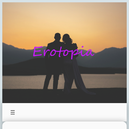
Hoppa
till
innehåll