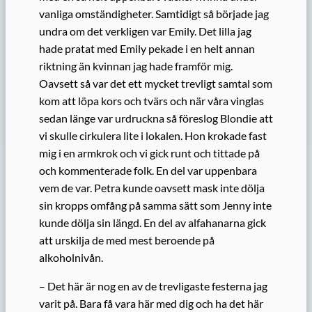
vanliga omständigheter. Samtidigt så började jag
undra om det verkligen var Emily. Det lilla jag
hade pratat med Emily pekade i en helt annan
riktning än kvinnan jag hade framför mig.
Oavsett så var det ett mycket trevligt samtal som
kom att löpa kors och tvärs och när våra vinglas
sedan länge var urdruckna så föreslog Blondie att
vi skulle cirkulera lite i lokalen. Hon krokade fast
mig i en armkrok och vi gick runt och tittade på
och kommenterade folk. En del var uppenbara
vem de var. Petra kunde oavsett mask inte dölja
sin kropps omfång på samma sätt som Jenny inte
kunde dölja sin längd. En del av alfahanarna gick
att urskilja de med mest beroende på
alkoholnivån.
– Det här är nog en av de trevligaste festerna jag
varit på. Bara få vara här med dig och ha det här