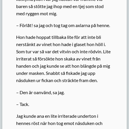
baren så stötte jag ihop med en tjej som stod
med ryggen mot mig.
– Förlåt! sa jag och tog tag om axlarna på henne.
Hon hade hoppat tillbaka lite för att inte bli
nerstänkt av vinet hon hade i glaset hon höll i.
Som tur var så var det vitvin och inte rödvin. Lite
irriterat så försökte hon skaka av vinet från
handen och jag kunde se att hon blängde på mig
under masken. Snabbt så fiskade jag upp
näsduken ur fickan och sträckte fram den.
– Den är oanvänd, sa jag.
– Tack.
Jag kunde ana en lite irriterade underton i
hennes röst när hon tog emot näsduken och