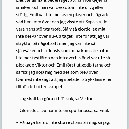
smaken och han var dessutom inte dryg eller
störig. Emil var lite mer av en player och lägrade
vad han kom över och jag visste att Saga skulle
vara hans största trofé. Själv så gjorde jag mig
inte besvär över huvud taget. Inte för att jag var
strykful på något sätt men jag var inte så
självsäker och offensiv som mina kamrater utan
lite mer tystlåten och introvert. När vi var ute så
plockade Viktor och Emil först ut godbitarna och
så fick jag nöja mig med det som blev över.
Därmed inte sagt att jag spelade i strykklass eller
tillhörde bottenskrapet.
– Jag skall fan göra ett försök, sa Viktor.
– Glöm det! Du har inte en sportmössa, sa Emil.
– På Saga har du inte större chans än mig, sa jag.