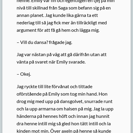
henne. Emily var fin och egentligen en tjej på min
nivå till skillnad från Saga som befann sig på en
annan planet. Jag kunde lika gärna ta ett
nederlag till så jag fick mer än tillräckligt med
argument för att få gå hem och lägga mig.
– Vill du dansa? frågade jag.
Jag var nästan på väg att gå därifrån utan att
vänta på svaret när Emily svarade.
– Okej.
Jag ryckte till lite förvånat och tittade
oförstående på Emily som tog min hand. Hon
drog mig med upp på dansgolvet, snurrade runt
och la upp armarna om halsen på mig. Jag la upp
händerna på hennes höft och innan jag hunnit
dra henne intill mig så gled hon tätt intill och la
kinden mot min. Över axeln på henne så kunde