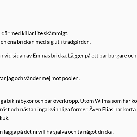
t där med killar lite skämmigt.
den ena brickan med sig ut i trädgården.
llen vid sidan av Emmas bricka. Lägger på ett par burgare och
rar jag och vänder mej mot poolen.
ll säga bikinibyxor och bar överkropp. Utom Wilma som har k
röst och nästan inga kvinnliga former. Även Elias har korta 
kuk.
n lägga på det ni vill ha själva och ta något dricka.