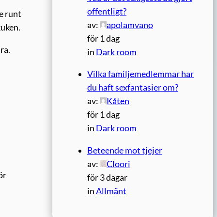
offentligt?
e runt
av:
apolamvano
kuken.
för 1 dag
ra.
in
Dark room
Vilka familjemedlemmar har
du haft sexfantasier om?
av:
Kåten
för 1 dag
in
Dark room
Beteende mot tjejer
av:
Cloori
ör
för 3 dagar
in
Allmänt