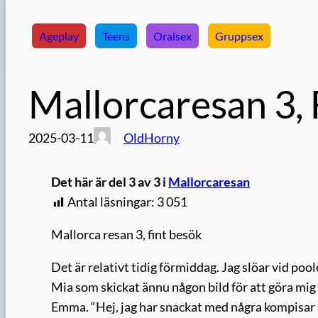
Ageplay
Teens
Oralsex
Gruppsex
Mallorcaresan 3, 
2025-03-11
OldHorny
Det här är del 3 av 3 i
Mallorcaresan
Antal läsningar:
3 051
Mallorca resan 3, fint besök
Det är relativt tidig förmiddag. Jag slöar vid poole
Mia som skickat ännu någon bild för att göra mig
Emma. “Hej, jag har snackat med några kompisar so