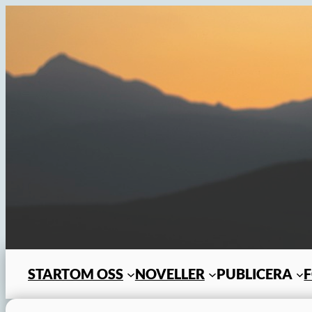
Hoppa
till
innehåll
START
OM OSS
NOVELLER
PUBLICERA