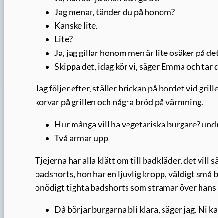
Jag menar, tänder du på honom?
Kanske lite.
Lite?
Ja, jag gillar honom men är lite osäker på de
Skippa det, idag kör vi, säger Emma och tar 
Jag följer efter, ställer brickan på bordet vid gri
korvar på grillen och några bröd på värmning.
Hur många vill ha vegetariska burgare? und
Två armar upp.
Tjejerna har alla klätt om till badkläder, det vi
badshorts, hon har en ljuvlig kropp, väldigt små b
onödigt tighta badshorts som stramar över hans 
Då börjar burgarna bli klara, säger jag. Ni ka