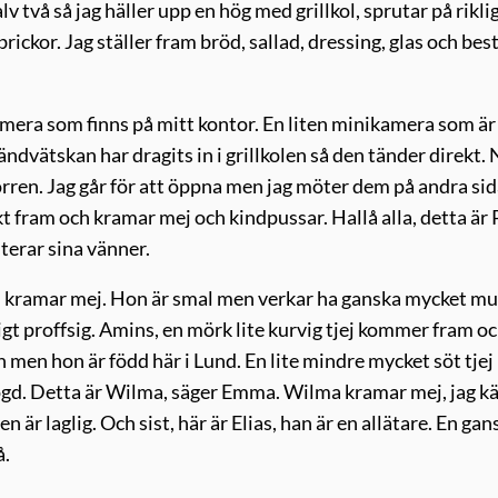
alv två så jag häller upp en hög med grillkol, sprutar på rikli
ickor. Jag ställer fram bröd, sallad, dressing, glas och bes
amera som finns på mitt kontor. En liten minikamera som är
ändvätskan har dragits in i grillkolen så den tänder direkt. 
dörren. Jag går för att öppna men jag möter dem på andra si
fram och kramar mej och kindpussar. Hallå alla, detta är 
terar sina vänner.
h kramar mej. Hon är smal men verkar ha ganska mycket mu
digt proffsig. Amins, en mörk lite kurvig tjej kommer fram o
men hon är född här i Lund. En lite mindre mycket söt tjej
åögd. Detta är Wilma, säger Emma. Wilma kramar mej, jag k
 är laglig. Och sist, här är Elias, han är en allätare. En gan
å.