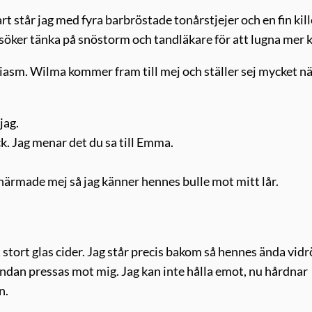
 står jag med fyra barbröstade tonårstjejer och en fin kill
örsöker tänka på snöstorm och tandläkare för att lugna mer 
asm. Wilma kommer fram till mej och ställer sej mycket nä
jag.
k. Jag menar det du sa till Emma.
e närmade mej så jag känner hennes bulle mot mitt lår.
 stort glas cider. Jag står precis bakom så hennes ända vidr
å ändan pressas mot mig. Jag kan inte hålla emot, nu hårdnar
n.