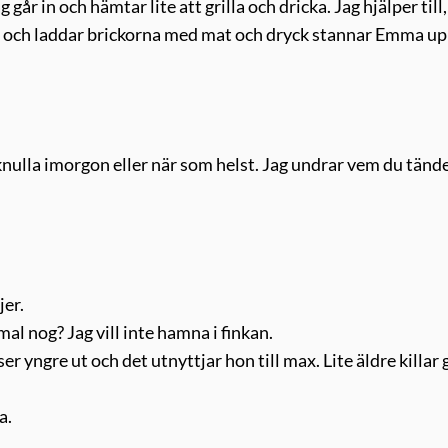
 går in och hämtar lite att grilla och dricka. Jag hjälper till
ket och laddar brickorna med mat och dryck stannar Emma u
knulla imorgon eller när som helst. Jag undrar vem du tänd
jer.
mal nog? Jag vill inte hamna i finkan.
er yngre ut och det utnyttjar hon till max. Lite äldre killar g
a.