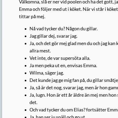
Välkomna, slå er ner vid poolen och ha det gott, jag
Emma och följer med ut i köket. När vi står i kö
tittar på mej.
Nå vad tycker du? Någon du gillar.
Jag gillar dej, svarar jag.
Ja, och det gör mej glad men du och jag kan 
allra mest.
Vet inte, de var supersöta alla.
Ja men peka ut en, envisas Emma.
Wilma, säger jag.
Det kunde jag ge mig fan på, du gillar småtje
Ja, så är det nog, svarar jag, men är hon gam
Ja, lugn. Hon är ett år äldre än mej men hon s
det.
Och vad tycker du om Elias? fortsätter Emm
Ja, han ser ju snäll och go ut.