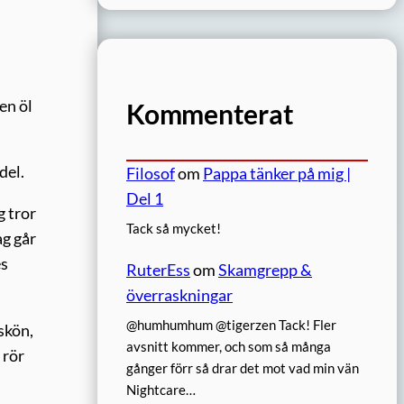
en öl
Kommenterat
del.
Filosof
om
Pappa tänker på mig |
Del 1
g tror
Tack så mycket!
ag går
es
RuterEss
om
Skamgrepp &
överraskningar
@humhumhum @tigerzen Tack! Fler
skön,
avsnitt kommer, och som så många
 rör
gånger förr så drar det mot vad min vän
Nightcare…