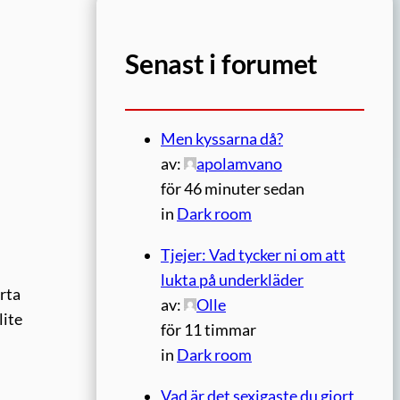
Senast i forumet
Men kyssarna då?
av:
apolamvano
för 46 minuter sedan
in
Dark room
Tjejer: Vad tycker ni om att
lukta på underkläder
orta
av:
Olle
lite
för 11 timmar
in
Dark room
Vad är det sexigaste du gjort