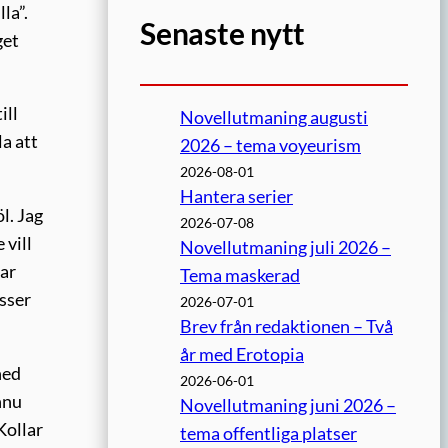
la”.
Senaste nytt
get
ill
Novellutmaning augusti
la att
2026 – tema voyeurism
2026-08-01
Hantera serier
l. Jag
2026-07-08
 vill
Novellutmaning juli 2026 –
kar
Tema maskerad
asser
2026-07-01
Brev från redaktionen – Två
år med Erotopia
ned
2026-06-01
nnu
Novellutmaning juni 2026 –
Kollar
tema offentliga platser