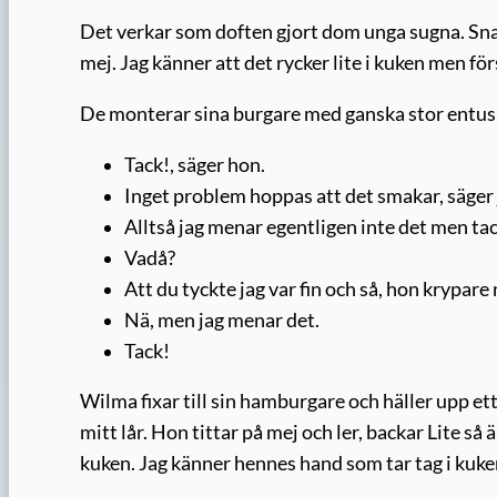
Det verkar som doften gjort dom unga sugna. Snart
mej. Jag känner att det rycker lite i kuken men f
De monterar sina burgare med ganska stor entusi
Tack!, säger hon.
Inget problem hoppas att det smakar, säger 
Alltså jag menar egentligen inte det men tac
Vadå?
Att du tyckte jag var fin och så, hon krypar
Nä, men jag menar det.
Tack!
Wilma fixar till sin hamburgare och häller upp ett
mitt lår. Hon tittar på mej och ler, backar Lite s
kuken. Jag känner hennes hand som tar tag i kuke