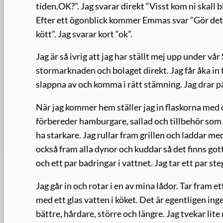
tiden.OK?”. Jag svarar direkt “Visst kom ni skall bl
Efter ett ögonblick kommer Emmas svar “Gör det, g
kött”. Jag svarar kort “ok”.
Jag är så ivrig att jag har ställt mej upp under vår S
stormarknaden och bolaget direkt. Jag får åka in til
slappna av och komma i rätt stämning. Jag drar på
När jag kommer hem ställer jag in flaskorna med cid
förbereder hamburgare, sallad och tillbehör som o
ha starkare. Jag rullar fram grillen och laddar me
också fram alla dynor och kuddar så det finns got
och ett par badringar i vattnet. Jag tar ett par st
Jag går in och rotar i en av mina lådor. Tar fram e
med ett glas vatten i köket. Det är egentligen ing
bättre, hårdare, större och längre. Jag tvekar lite