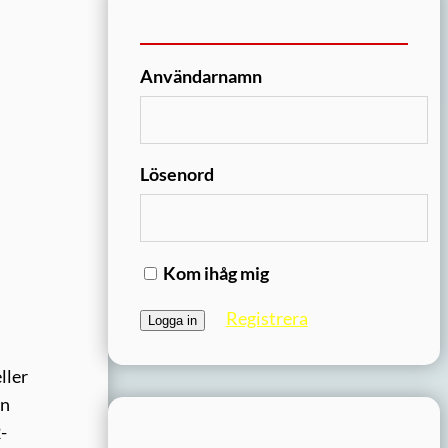
Användarnamn
Lösenord
Kom ihåg mig
Registrera
ller
ån
-