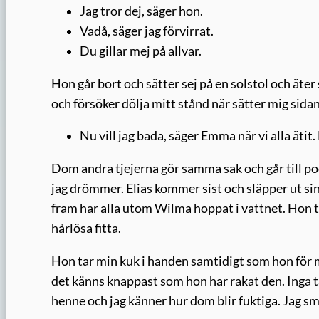
Jag tror dej, säger hon.
Vadå, säger jag förvirrat.
Du gillar mej på allvar.
Hon går bort och sätter sej på en solstol och äter s
och försöker dölja mitt stånd när sätter mig sid
Nu vill jag bada, säger Emma när vi alla ätit
Dom andra tjejerna gör samma sak och går till poo
jag drömmer. Elias kommer sist och släpper ut si
fram har alla utom Wilma hoppat i vattnet. Hon 
hårlösa fitta.
Hon tar min kuk i handen samtidigt som hon för m
det känns knappast som hon har rakat den. Inga ta
henne och jag känner hur dom blir fuktiga. Jag sm