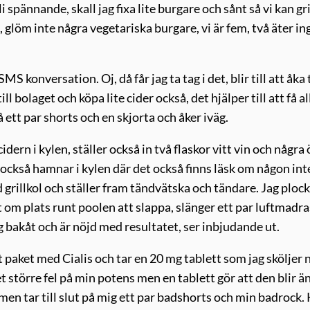
i spännande, skall jag fixa lite burgare och sånt så vi kan gril
löm inte några vegetariska burgare, vi är fem, två äter in
MS konversation. Oj, då får jag ta tag i det, blir till att åka t
l bolaget och köpa lite cider också, det hjälper till att få al
 ett par shorts och en skjorta och åker iväg.
ern i kylen, ställer också in två flaskor vitt vin och några ö
ckså hamnar i kylen där det också finns läsk om någon inte
d grillkol och ställer fram tändvätska och tändare. Jag ploc
t om plats runt poolen att slappa, slänger ett par luftmadr
eg bakåt och är nöjd med resultatet, ser inbjudande ut.
tt paket med Cialis och tar en 20 mg tablett som jag sköljer 
et större fel på min potens men en tablett gör att den blir ä
 men tar till slut på mig ett par badshorts och min badrock. 