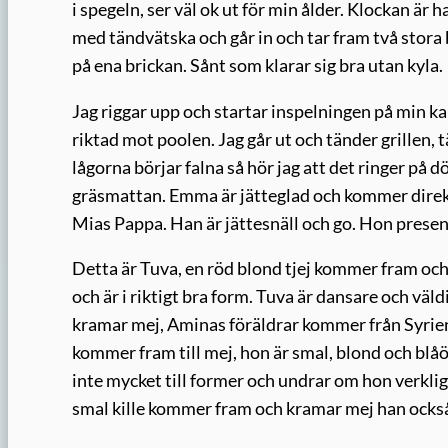
i spegeln, ser väl ok ut för min ålder. Klockan är h
med tändvätska och går in och tar fram två stora br
på ena brickan. Sånt som klarar sig bra utan kyla.
Jag riggar upp och startar inspelningen på min k
riktad mot poolen. Jag går ut och tänder grillen, t
lågorna börjar falna så hör jag att det ringer på 
gräsmattan. Emma är jätteglad och kommer direkt 
Mias Pappa. Han är jättesnäll och go. Hon presen
Detta är Tuva, en röd blond tjej kommer fram oc
och är i riktigt bra form. Tuva är dansare och väl
kramar mej, Aminas föräldrar kommer från Syrien 
kommer fram till mej, hon är smal, blond och bl
inte mycket till former och undrar om hon verkligen
smal kille kommer fram och kramar mej han ocks