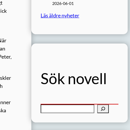
gt
2026-06-01
tick
Läs äldre nyheter
När
dan
Peter,
Sök novell
skler
ch
änner
S
ska
ö
k