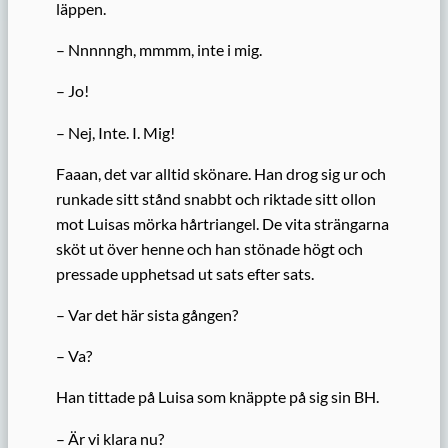
läppen.
– Nnnnngh, mmmm, inte i mig.
– Jo!
– Nej, Inte. I. Mig!
Faaan, det var alltid skönare. Han drog sig ur och
runkade sitt stånd snabbt och riktade sitt ollon
mot Luisas mörka hårtriangel. De vita strängarna
sköt ut över henne och han stönade högt och
pressade upphetsad ut sats efter sats.
– Var det här sista gången?
– Va?
Han tittade på Luisa som knäppte på sig sin BH.
– Är vi klara nu?