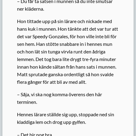
– Du får ta satsen i munnen så du inte smutsar
ner kläderna.
Hon tittade upp på sin lärare och nickade med
hans kuk i munnen. Hon tänkte att det var tur att
det var Speedy Gonzales, för hon ville inte bli för
sen hem. Han stötte snabbare in i hennes mun
och hon lät sin tunga virvla runt den ådriga
lemmen. Det tog bara lite drygt tre-fyra minuter
innan hon kände sältan från hans sats i munnen.
Matt sprutade ganska ordentligt så hon svalde
flera gånger för att bli av med allt.
– Såja, vi ska nog komma överens den här
terminen.
Hennes lärare ställde sig upp, stoppade ned sin
kladdiga lem och drog upp gylfen.
– Det bir nog bra.