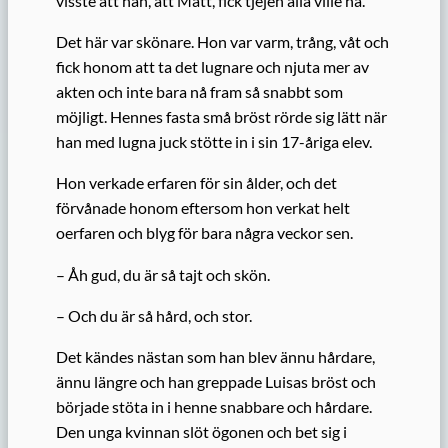
visste att han, att Matt, fick tjejen alla ville ha.
Det här var skönare. Hon var varm, trång, våt och
fick honom att ta det lugnare och njuta mer av
akten och inte bara nå fram så snabbt som
möjligt. Hennes fasta små bröst rörde sig lätt när
han med lugna juck stötte in i sin 17-åriga elev.
Hon verkade erfaren för sin ålder, och det
förvånade honom eftersom hon verkat helt
oerfaren och blyg för bara några veckor sen.
– Åh gud, du är så tajt och skön.
– Och du är så hård, och stor.
Det kändes nästan som han blev ännu hårdare,
ännu längre och han greppade Luisas bröst och
började stöta in i henne snabbare och hårdare.
Den unga kvinnan slöt ögonen och bet sig i