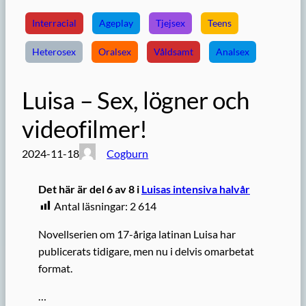
Interracial
Ageplay
Tjejsex
Teens
Heterosex
Oralsex
Våldsamt
Analsex
Luisa – Sex, lögner och
videofilmer!
2024-11-18
Cogburn
Det här är del 6 av 8 i
Luisas intensiva halvår
Antal läsningar:
2 614
Novellserien om 17-åriga latinan Luisa har
publicerats tidigare, men nu i delvis omarbetat
format.
…