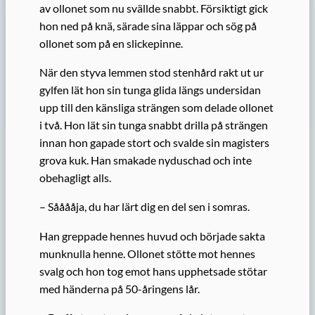
av ollonet som nu svällde snabbt. Försiktigt gick
hon ned på knä, särade sina läppar och sög på
ollonet som på en slickepinne.
När den styva lemmen stod stenhård rakt ut ur
gylfen lät hon sin tunga glida längs undersidan
upp till den känsliga strängen som delade ollonet
i två. Hon lät sin tunga snabbt drilla på strängen
innan hon gapade stort och svalde sin magisters
grova kuk. Han smakade nyduschad och inte
obehagligt alls.
– Sååååja, du har lärt dig en del sen i somras.
Han greppade hennes huvud och började sakta
munknulla henne. Ollonet stötte mot hennes
svalg och hon tog emot hans upphetsade stötar
med händerna på 50-åringens lår.