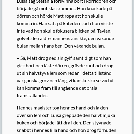
Luisa såg Stefania försvinna bort i korridoren och
började gå mot klassrummet. Hon knackade på
dörren och hörde Matt ropa att hon skulle
komma in. Han satt på katedern, och hon visste
inte vad hon skulle fokusera blicken på. Tavlan,
golvet, den äldre mannens ansikte, den växande
bulan mellan hans ben. Den växande bulan.
– Så, Matt drog ned sin gylf, samtidigt som han
gick bort och låste dörren, grävde runt och drog
ut sin halvstyva lem som redan i detta tillstånd
var ganska grov och lång, vi kanske ska se vad vi
kan komma fram till angående det orala
framställandet.
Hennes magister tog hennes hand och la den
över sin lem och Luisa greppade den halvt mjuka
kuken och började lätt dra i den. Den styvnade
snabbt i hennes lilla hand och hon drog förhuden