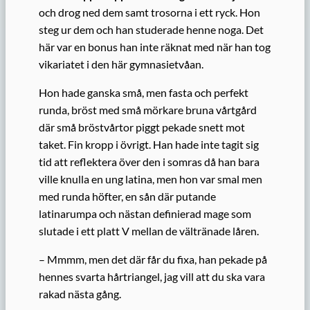
och drog ned dem samt trosorna i ett ryck. Hon
steg ur dem och han studerade henne noga. Det
här var en bonus han inte räknat med när han tog
vikariatet i den här gymnasietvåan.
Hon hade ganska små, men fasta och perfekt
runda, bröst med små mörkare bruna vårtgård
där små bröstvårtor piggt pekade snett mot
taket. Fin kropp i övrigt. Han hade inte tagit sig
tid att reflektera över den i somras då han bara
ville knulla en ung latina, men hon var smal men
med runda höfter, en sån där putande
latinarumpa och nästan definierad mage som
slutade i ett platt V mellan de vältränade låren.
– Mmmm, men det där får du fixa, han pekade på
hennes svarta hårtriangel, jag vill att du ska vara
rakad nästa gång.