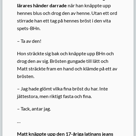
lärares händer darrade
när han knäppte upp
hennes blus och drog den av henne. Utan ett ord
stirrade han ett tag på hennes bröst i den vita
spets-BHn.
– Ta av den!
Hon sträckte sig bak och knäppte upp BHn och
drog den av sig. Brösten gungade till lätt och
Matt sträckte fram en hand och klämde på ett av
brösten.
– Jag hade glömt vilka fina bröst du har. Inte
jättestora, men riktigt fasta och fina.
– Tack, antar jag.
…
Matt knäppte upp den 17-åriga latinans jeans