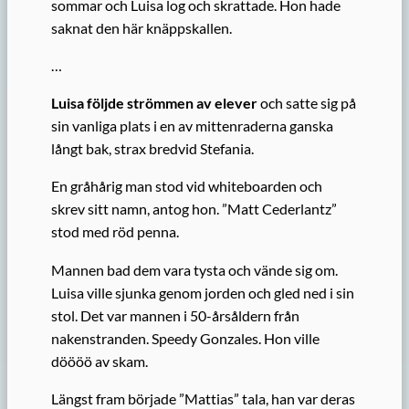
sommar och Luisa log och skrattade. Hon hade
saknat den här knäppskallen.
…
Luisa följde strömmen av elever
och satte sig på
sin vanliga plats i en av mittenraderna ganska
långt bak, strax bredvid Stefania.
En gråhårig man stod vid whiteboarden och
skrev sitt namn, antog hon. ”Matt Cederlantz”
stod med röd penna.
Mannen bad dem vara tysta och vände sig om.
Luisa ville sjunka genom jorden och gled ned i sin
stol. Det var mannen i 50-årsåldern från
nakenstranden. Speedy Gonzales. Hon ville
döööö av skam.
Längst fram började ”Mattias” tala, han var deras