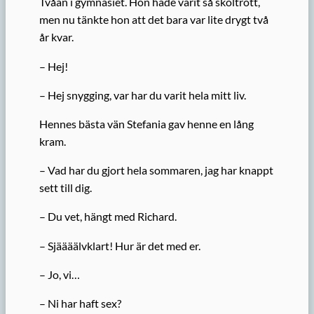
Tvåan i gymnasiet. Hon hade varit så skoltrött,
men nu tänkte hon att det bara var lite drygt två
år kvar.
– Hej!
– Hej snygging, var har du varit hela mitt liv.
Hennes bästa vän Stefania gav henne en lång
kram.
– Vad har du gjort hela sommaren, jag har knappt
sett till dig.
– Du vet, hängt med Richard.
– Sjäääälvklart! Hur är det med er.
– Jo, vi…
– Ni har haft sex?