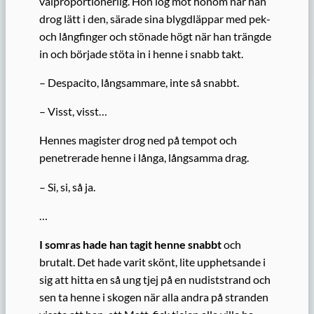
välproportionerlig. Hon log mot honom när han
drog lätt i den, särade sina blygdläppar med pek-
och långfinger och stönade högt när han trängde
in och började stöta in i henne i snabb takt.
– Despacito, långsammare, inte så snabbt.
– Visst, visst…
Hennes magister drog ned på tempot och
penetrerade henne i långa, långsamma drag.
– Si, si, så ja.
…
I somras hade han tagit henne snabbt
och
brutalt. Det hade varit skönt, lite upphetsande i
sig att hitta en så ung tjej på en nudiststrand och
sen ta henne i skogen när alla andra på stranden