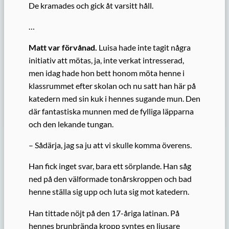
De kramades och gick åt varsitt håll.
…
Matt var förvånad.
Luisa hade inte tagit några
initiativ att mötas, ja, inte verkat intresserad,
men idag hade hon bett honom möta henne i
klassrummet efter skolan och nu satt han här på
katedern med sin kuk i hennes sugande mun. Den
där fantastiska munnen med de fylliga läpparna
och den lekande tungan.
– Sådärja, jag sa ju att vi skulle komma överens.
Han fick inget svar, bara ett sörplande. Han såg
ned på den välformade tonårskroppen och bad
henne ställa sig upp och luta sig mot katedern.
Han tittade nöjt på den 17-åriga latinan. På
hennes brunbrända kropp syntes en ljusare