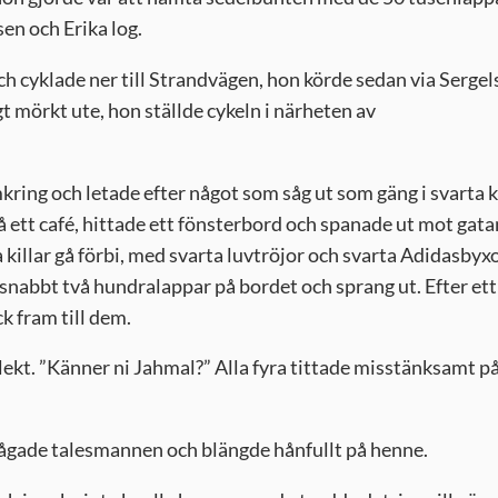
en och Erika log.
ch cyklade ner till Strandvägen, hon körde sedan via Sergel
t mörkt ute, hon ställde cykeln i närheten av
mkring och letade efter något som såg ut som gäng i svarta k
n på ett café, hittade ett fönsterbord och spanade ut mot gata
killar gå förbi, med svarta luvtröjor och svarta Adidasbyxo
snabbt två hundralappar på bordet och sprang ut. Efter ett
k fram till dem.
ialekt. ”Känner ni Jahmal?” Alla fyra tittade misstänksamt p
rågade talesmannen och blängde hånfullt på henne.