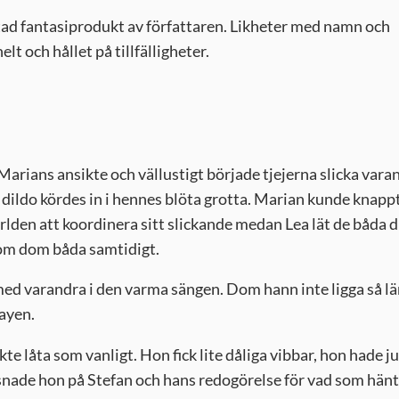
iktad fantasiprodukt av författaren. Likheter med namn och
lt och hållet på tillfälligheter.
Marians ansikte och vällustigt började tjejerna slicka vara
n dildo kördes in i hennes blöta grotta. Marian kunde knapp
ärlden att koordinera sitt slickande medan Lea lät de båda 
 kom dom båda samtidigt.
med varandra i den varma sängen. Dom hann inte ligga så l
ayen.
e låta som vanligt. Hon fick lite dåliga vibbar, hon hade ju
nade hon på Stefan och hans redogörelse för vad som hänt