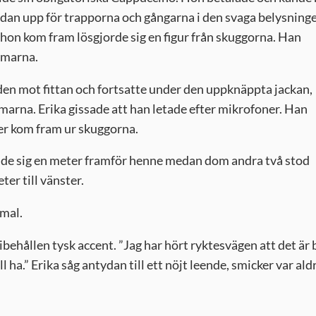
sedan upp för trapporna och gångarna i den svaga belysning
 hon kom fram lösgjorde sig en figur från skuggorna. Han
rmarna.
den mot fittan och fortsatte under den uppknäppta jackan,
arna. Erika gissade att han letade efter mikrofoner. Han
rer kom fram ur skuggorna.
ällde sig en meter framför henne medan dom andra två stod
er till vänster.
hmal.
bibehållen tysk accent. ”Jag har hört ryktesvägen att det är 
ha.” Erika såg antydan till ett nöjt leende, smicker var aldri