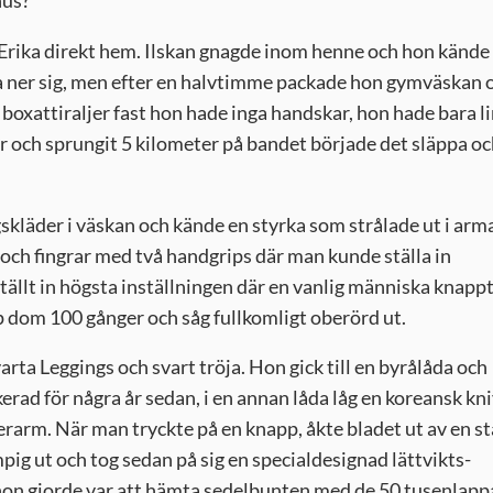
nus?
e Erika direkt hem. Ilskan gnagde inom henne och hon kände 
a ner sig, men efter en halvtimme packade hon gymväskan 
 boxattiraljer fast hon hade inga handskar, hon hade bara l
r och sprungit 5 kilometer på bandet började det släppa o
kläder i väskan och kände en styrka som strålade ut i arm
r och fingrar med två handgrips där man kunde ställa in
tällt in högsta inställningen där en vanlig människa knapp
p dom 100 gånger och såg fullkomligt oberörd ut.
varta Leggings och svart tröja. Hon gick till en byrålåda och
ad för några år sedan, i en annan låda låg en koreansk kniv
erarm. När man tryckte på en knapp, åkte bladet ut av en st
mpig ut och tog sedan på sig en specialdesignad lättvikts-
 hon gjorde var att hämta sedelbunten med de 50 tusenlapp