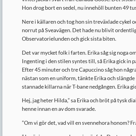
Hon drog bort en sedel, nu innehöll bunten 49 tus
Nere i källaren och tog hon sin treväxlade cykel o
norrut på Sveavägen. Det hade nu blivit ordentlig
Observatorielunden och gick sista biten.
Det var mycket folk i farten. Erika såg sig noga o
Ingenting i den stilen syntes till, så Erika gick i
Efter 45 minuter och tre Capuccino såg hon några 
nästan som en uniform, tänkte Erika och slängde 
stannade killarna när T-bane nedgången. Erika gic
Hej, jag heter Hilda,” sa Erika och bröt på tysk d
henne innan en av dom svarade.
”
Om vi gör det, vad vill en svennehora honom? F