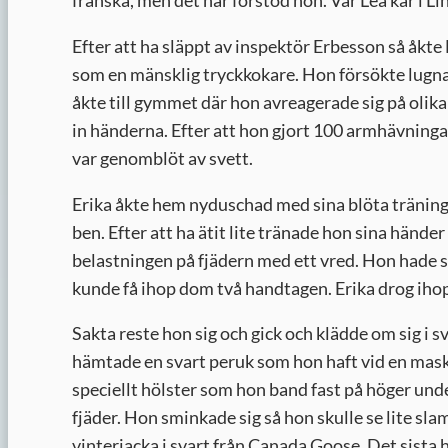
franska, men det här förstod hon. Var Lea kär i Li
Efter att ha släppt av inspektör Erbesson så åkt
som en mänsklig tryckkokare. Hon försökte lugn
åkte till gymmet där hon avreagerade sig på olika
in händerna. Efter att hon gjort 100 armhävninga
var genomblöt av svett.
Erika åkte hem nyduschad med sina blöta tränings
ben. Efter att ha ätit lite tränade hon sina hände
belastningen på fjädern med ett vred. Hon hade s
kunde få ihop dom två handtagen. Erika drog iho
Sakta reste hon sig och gick och klädde om sig i s
hämtade en svart peruk som hon haft vid en masker
speciellt hölster som hon band fast på höger und
fjäder. Hon sminkade sig så hon skulle se lite sla
vinterjacka i svart från Canada Goose. Det sista