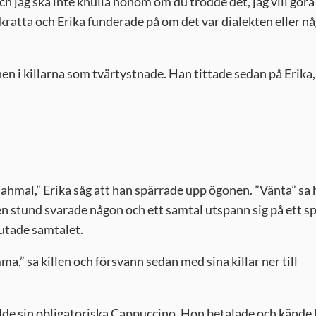
h jag ska inte knulla honom om du trodde det, jag vill göra
ratta och Erika funderade på om det var dialekten eller n
n i killarna som tvärtystnade. Han tittade sedan på Erika,
Jahmal,” Erika såg att han spärrade upp ögonen. ”Vänta” sa
en stund svarade någon och ett samtal utspann sig på ett s
utade samtalet.
,” sa killen och försvann sedan med sina killar ner till
tällde sin obligatoriska Cappuccino. Hon betalade och kände