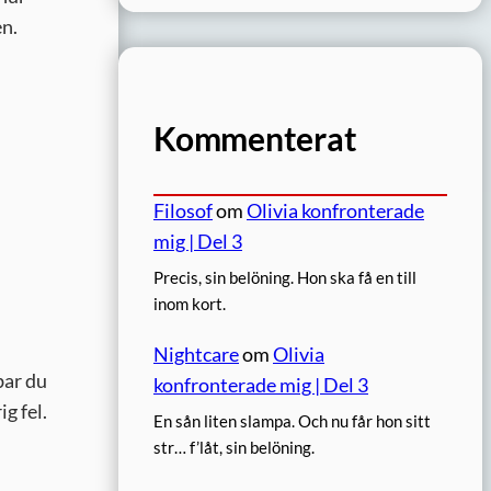
en.
Kommenterat
Filosof
om
Olivia konfronterade
mig | Del 3
Precis, sin belöning. Hon ska få en till
inom kort.
Nightcare
om
Olivia
bar du
konfronterade mig | Del 3
g fel.
En sån liten slampa. Och nu får hon sitt
str… f’låt, sin belöning.