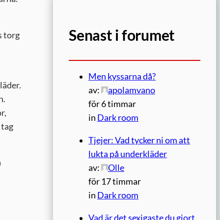
Senast i forumet
s torg
Men kyssarna då?
läder.
av:
apolamvano
n.
för 6 timmar
r,
in
Dark room
 tag
Tjejer: Vad tycker ni om att
lukta på underkläder
å
av:
Olle
för 17 timmar
in
Dark room
Vad är det sexigaste du gjort