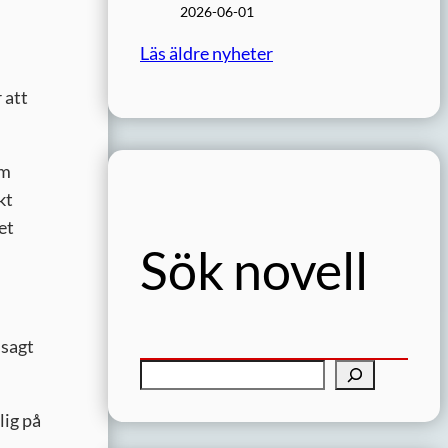
2026-06-01
Läs äldre nyheter
 att
om
kt
et
Sök novell
 sagt
S
ö
lig på
k