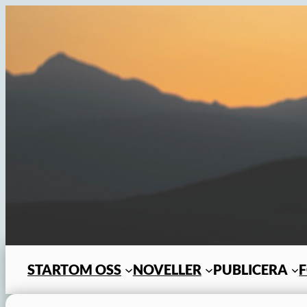
Hoppa
till
innehåll
START
OM OSS
NOVELLER
PUBLICERA