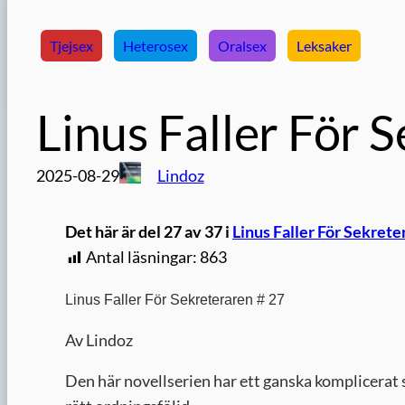
Tjejsex
Heterosex
Oralsex
Leksaker
Linus Faller För 
2025-08-29
Lindoz
Det här är del 27 av 37 i
Linus Faller För Sekrete
Antal läsningar:
863
Linus Faller För Sekreteraren # 27
Av Lindoz
Den här novellserien har ett ganska komplicerat s