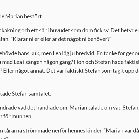
e Marian bestört.
nskakning och ett sår i huvudet som dom fick sy. Det betyder
fan. ”Klarar ni er eller är det något ni behöver?”
behövde hans kuk, men Lea låg ju bredvid. En tanke for gen
 med Lea i sängen någon gång? Hon och Stefan hade faktis
r? Eller något annat. Det var faktiskt Stefan som tagit upp d
utade Stefan samtalet.
undrade vad det handlade om. Marian talade om vad Stefan
en för munnen.
n tårarna strömmade nerför hennes kinder. ”Marian var då