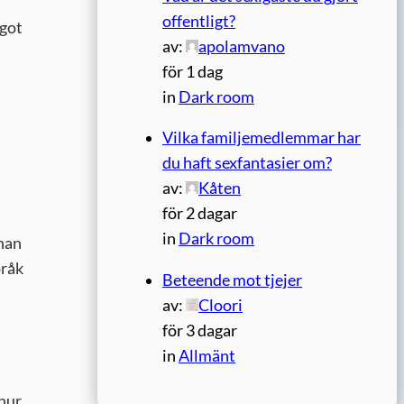
offentligt?
ågot
av:
apolamvano
för 1 dag
in
Dark room
Vilka familjemedlemmar har
du haft sexfantasier om?
av:
Kåten
för 2 dagar
in
Dark room
 han
pråk
Beteende mot tjejer
av:
Cloori
för 3 dagar
in
Allmänt
 hur