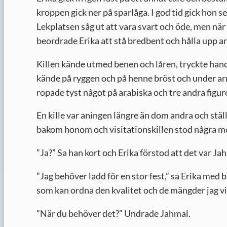
kroppen gick ner på sparlåga. I god tid gick hon 
Lekplatsen såg ut att vara svart och öde, men när
beordrade Erika att stå bredbent och hålla upp a
Killen kände utmed benen och låren, tryckte han
kände på ryggen och på henne bröst och under arm
ropade tyst något på arabiska och tre andra figu
En kille var aningen längre än dom andra och st
bakom honom och visitationskillen stod några met
”
Ja?” Sa han kort och Erika förstod att det var Ja
”
Jag behöver ladd för en stor fest,” sa Erika med 
som kan ordna den kvalitet och de mängder jag vill 
”
När du behöver det?” Undrade Jahmal.