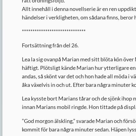
rätt ordningsföljd.
Allt innehåll i denna novellserie är en ren uppd
händelser i verkligheten, om sådana finns, beror he
******************************
Fortsättning från del 26.
Lea la sig ovanpå Marian med sitt blöta kön över 
häftigt. Plötsligt kände Marian hur ytterligare e
andas, så skönt var det och hon hade all möda i v
åka växelvis in och ut. Efter bara några minuter
Lea kysste bort Marians tårar och de sjönk ihop 
innan Marians mobil ringde. Hon tittade på displ
”
God morgon älskling,” svarade Marian och försökt
kommit för bara några minuter sedan. Häpen lyss