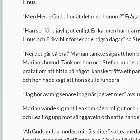
Linus.
”
Men Herre Gud…hur ät det med honom?” Frågad
”
Han ser för djävlig ut enligt Erika, men har hjär
Linus och Erika blir försenade några dagar,” sa Ste
”
Nej det går så bra,” Marian tänkte säga att hon 
Marians huvud. Tänk om hon och Stefan kunde ha
pratat om att hitta på något, kanske träffa ett pa
och hon hade sagt att hon skulle fundera.
”
Jag hör av mig senare idag när jag vet mer,” avsl
Marian vände sig mot Lea som såg orolig ut och 
och Lea flög upp mot sänggaveln och satte hand
”
Åh Guds milda moder, min älskling,” sa Lea meda