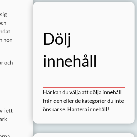
sig
och
indat
Dölj
ch hon
innehåll
ar och
t
Här kan du välja att dölja innehåll
från den eller de kategorier du inte
önskar se.
Hantera innehåll!
 i ett
ark
arna.