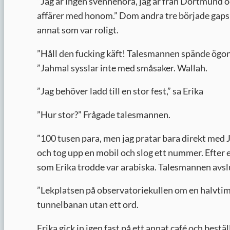
”
Jag är ingen svennehora, jag är från Dortmund oc
affärer med honom.” Dom andra tre började gapsk
annat som var roligt.
”
Håll den fucking käft! Talesmannen spände ögone
”Jahmal sysslar inte med småsaker. Wallah.
”
Jag behöver ladd till en stor fest,” sa Erika
”
Hur stor?” Frågade talesmannen.
”
100 tusen para, men jag pratar bara direkt med 
och tog upp en mobil och slog ett nummer. Efter 
som Erika trodde var arabiska. Talesmannen avsl
”
Lekplatsen på observatoriekullen om en halvtimma
tunnelbanan utan ett ord.
Erika gick in igen fast på ett annat café och bes