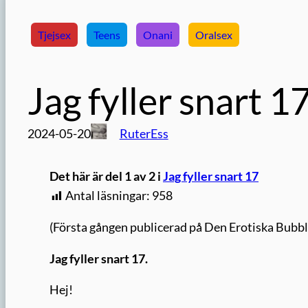
Tjejsex
Teens
Onani
Oralsex
Jag fyller snart 1
2024-05-20
RuterEss
Det här är del 1 av 2 i
Jag fyller snart 17
Antal läsningar:
958
(Första gången publicerad på Den Erotiska Bubb
Jag fyller snart 17.
Hej!