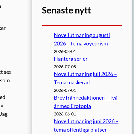
å
Senaste nytt
er,
Novellutmaning augusti
2026 – tema voyeurism
2026-08-01
Hantera serier
2026-07-08
tt sex
Novellutmaning juli 2026 –
m som
Tema maskerad
2026-07-01
med
Brev från redaktionen – Två
av
år med Erotopia
 Jag
2026-06-01
Novellutmaning juni 2026 –
tema offentliga platser