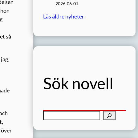
de sen
2026-06-01
 hon
Läs äldre nyheter
ag
et så
 jag,
Sök novell
made
 och
S
t,
ö
 över
k