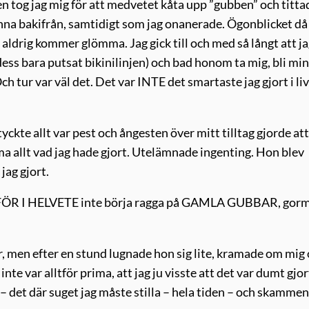
en tog jag mig för att medvetet kåta upp ”gubben” och titta
inna bakifrån, samtidigt som jag onanerade. Ögonblicket då
aldrig kommer glömma. Jag gick till och med så långt att j
 dess bara putsat bikinilinjen) och bad honom ta mig, bli min
 tur var väl det. Det var INTE det smartaste jag gjort i liv
yckte allt var pest och ångesten över mitt tilltag gjorde att
a allt vad jag hade gjort. Utelämnade ingenting. Hon blev
jag gjort.
 FÖR I HELVETE inte börja ragga på GAMLA GUBBAR, gor
, men efter en stund lugnade hon sig lite, kramade om mig
nte var alltför prima, att jag ju visste att det var dumt gjor
– det där suget jag måste stilla – hela tiden – och skammen