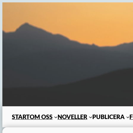
Hoppa
till
innehåll
START
OM OSS
NOVELLER
PUBLICERA