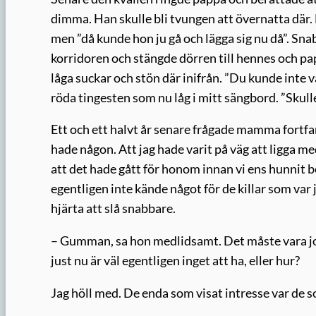
dimma. Han skulle bli tvungen att övernatta där
men ”då kunde hon ju gå och lägga sig nu då”. Snab
korridoren och stängde dörren till hennes och pa
låga suckar och stön där inifrån. ”Du kunde inte 
röda tingesten som nu låg i mitt sängbord. ”Skulle
Ett och ett halvt år senare frågade mamma fortfara
hade någon. Att jag hade varit på väg att ligga me
att det hade gått för honom innan vi ens hunnit bör
egentligen inte kände något för de killar som var
hjärta att slå snabbare.
– Gumman, sa hon medlidsamt. Det måste vara jo
just nu är väl egentligen inget att ha, eller hur?
Jag höll med. De enda som visat intresse var de 