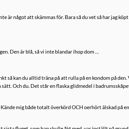
 inte är något att skämmas för. Bara så du vet så har jag köpt
gen. Den är blå, så vi inte blandar ihop dom …
kt så kan du alltid träna på att rulla på en kondom på den. 
a sätt. Och du. Det står en flaska glidmedel i badrumsskåpe
 Kände mig både totalt överkörd OCH oerhört älskad på en
 sista flyget, som han skulle åkt med, var inställt på grund