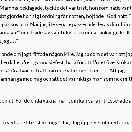
. Mamma beklagade, tyckte det var trist, hon som hade vänt
bt gjorde hon sig i ordning för natten, hojtade ”God natt!” 
ppas sovrum. När jag lite senare passerade deras dörr hör
vänta va?” muttrade jag samtidigt som mina tankar gick till
 jag … ?”
nde om jag träffade någon kille. Jag sa som det var, att jag
d en kille på en gymnasiefest, bara för att få det överstöka
ja på allvar, och att han inte ville mer efter det. Att jag
 jämnåriga med mig och att det var riktiga män som fick mit
bbigt. För de enda vuxna män som kan vara intresserade a
som verkade lite ”slemmiga”. Jag slog uppgivet ut med arma