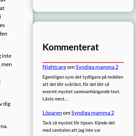
at
i
des
 den
Kommenterat
 inte
t, men
Nightcare
om
Syndiga mamma 2
Egentligen syns det tydligare på mobilen
t
att det blir svårläst, för det blir så
enormt mycket sammanhängande text.
Läste mest…
v dig
Löparen
om
Syndiga mamma 2
Tack så mycket för tipsen. Kände det
rna.
med samtalen att jag inte var