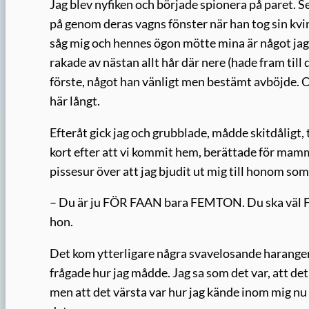
Jag blev nyfiken och började spionera på paret. S
på genom deras vagns fönster när han tog sin kv
såg mig och hennes ögon mötte mina är något jag 
rakade av nästan allt hår där nere (hade fram till
förste, något han vänligt men bestämt avböjde. Och
här långt.
Efteråt gick jag och grubblade, mådde skitdåligt, t
kort efter att vi kommit hem, berättade för mamm
pissesur över att jag bjudit ut mig till honom som 
– Du är ju FÖR FAAN bara FEMTON. Du ska väl
hon.
Det kom ytterligare några svavelosande haranger
frågade hur jag mådde. Jag sa som det var, att det i
men att det värsta var hur jag kände inom mig nu 