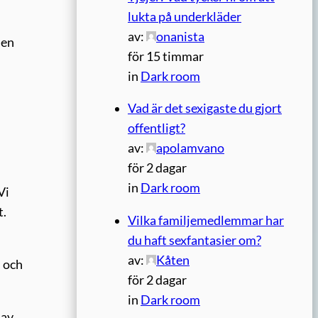
lukta på underkläder
av:
onanista
 en
för 15 timmar
in
Dark room
Vad är det sexigaste du gjort
offentligt?
av:
apolamvano
för 2 dagar
in
Dark room
Vi
t.
Vilka familjemedlemmar har
du haft sexfantasier om?
av:
Kåten
 och
för 2 dagar
in
Dark room
 av