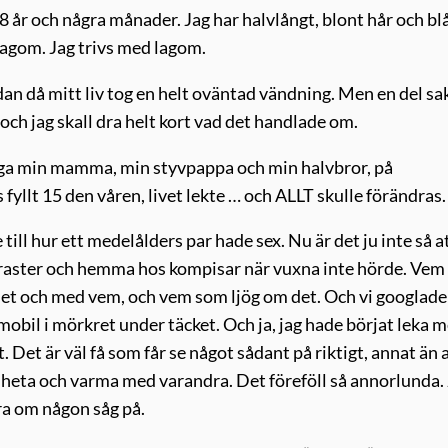
 18 år och några månader. Jag har halvlångt, blont hår och bl
 lagom. Jag trivs med lagom.
edan då mitt liv tog en helt oväntad vändning. Men en del sak
och jag skall dra helt kort vad det handlade om.
l säga min mamma, min styvpappa och min halvbror, på
yllt 15 den våren, livet lekte … och ALLT skulle förändras.
till hur ett medelålders par hade sex. Nu är det ju inte så a
på raster och hemma hos kompisar när vuxna inte hörde. Ve
 det och med vem, och vem som ljög om det. Och vi googlade
mobil i mörkret under täcket. Och ja, jag hade börjat leka 
. Det är väl få som får se något sådant på riktigt, annat än 
å heta och varma med varandra. Det föreföll så annorlunda.
a om någon såg på.