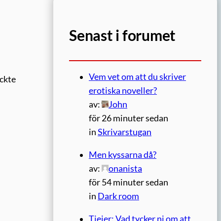
Senast i forumet
Vem vet om att du skriver
yckte
erotiska noveller?
av:
John
för 26 minuter sedan
in
Skrivarstugan
Men kyssarna då?
av:
onanista
för 54 minuter sedan
in
Dark room
Tjejer: Vad tycker ni om att