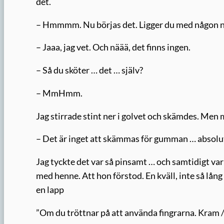
det.
– Hmmmm. Nu börjas det. Ligger du med någon nu?
– Jaaa, jag vet. Och näää, det finns ingen.
– Så du sköter … det … själv?
– MmHmm.
Jag stirrade stint ner i golvet och skämdes. Me
– Det är inget att skämmas för gumman … absolut
Jag tyckte det var så pinsamt … och samtidigt var
med henne. Att hon förstod. En kväll, inte så lång
en lapp
”Om du tröttnar på att använda fingrarna. Kram