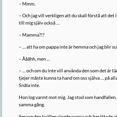
– Mmm.
– Och jag vill verkligen att du skall förstå att det
till mig själv också …
– Mamma?!?
– … att ha om pappa inte är hemma och jag blir su
– Åååhh, men …
– … och om du inte vill använda den som det är tän
tjejer måste kunna ta hand om oss själva … på all
Snåla inte.
Hon log varmt mot mig. Jag stod som handfallen.
samma gång.
Senare den kvällen ringde pappa och berättade att