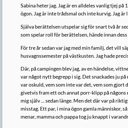
Sabina heter jag. Jag är en alldeles vanlig tjej på
ögon. Jag är inte trådsmal och inte kurvig. Jag är
Själva berättelsen utspelar sig för snart två år s
som spelar roll för berättelsen, hände innan dess 
För tre år sedan var jag med min familj, det vil
husvagnssemester på västkusten. Jag hade precis f
Där, på campingen blev jag, av en händelse, vittne 
var något nytt begrepp i sig. Det snackades ju 
var oskuld, vem som inte var det, vem som gjort
givetvis fram ett och annat porr-klipp på någons 
mig själv … sedan länge. Men det där var på riktigt
misstag. Ett par, i mina ögon gamla människor, s
menar, mamma och pappa tog ju knappt i varandr