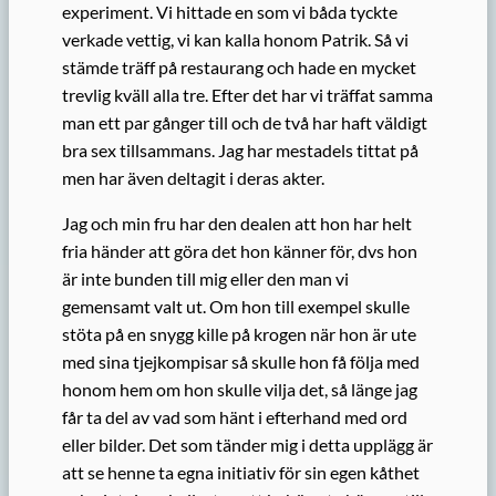
experiment. Vi hittade en som vi båda tyckte
verkade vettig, vi kan kalla honom Patrik. Så vi
stämde träff på restaurang och hade en mycket
trevlig kväll alla tre. Efter det har vi träffat samma
man ett par gånger till och de två har haft väldigt
bra sex tillsammans. Jag har mestadels tittat på
men har även deltagit i deras akter.
Jag och min fru har den dealen att hon har helt
fria händer att göra det hon känner för, dvs hon
är inte bunden till mig eller den man vi
gemensamt valt ut. Om hon till exempel skulle
stöta på en snygg kille på krogen när hon är ute
med sina tjejkompisar så skulle hon få följa med
honom hem om hon skulle vilja det, så länge jag
får ta del av vad som hänt i efterhand med ord
eller bilder. Det som tänder mig i detta upplägg är
att se henne ta egna initiativ för sin egen kåthet