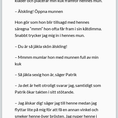
kläder och placerar min kuk framför hennes mun.
– Älskling! Öppna munnen
Hon gör som hon blir tillsagd med hennes
säregna ”mmm” hon ofta får fram i sin kåtdimma.
Snabbt trycker jag mig in i hennes mun.
– Du är så jäkla skön älskling!
– Mmmm mumlar hon med munnen full av min
kuk
– Så jäkla sexig hon är, säger Patrik
– Ja det är helt otroligt svarar jag, samtidigt som
Patrik ökar takten i sitt stötande.
– Jag älskar dig! säger jag till henne medan jag
flyttar lite på mig för att få en annan vinkel och
smeker henne över brösten. Jag nyper henne i