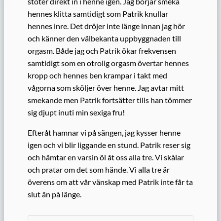
stöter direkt in i henne igen. Jag börjar smeka
hennes klitta samtidigt som Patrik knullar
hennes inre. Det dröjer inte länge innan jag hör
och känner den välbekanta uppbyggnaden till
orgasm. Både jag och Patrik ökar frekvensen
samtidigt som en otrolig orgasm övertar hennes
kropp och hennes ben krampar i takt med
vågorna som sköljer över henne. Jag avtar mitt
smekande men Patrik fortsätter tills han tömmer
sig djupt inuti min sexiga fru!
Efteråt hamnar vi på sängen, jag kysser henne
igen och vi blir liggande en stund. Patrik reser sig
och hämtar en varsin öl åt oss alla tre. Vi skålar
och pratar om det som hände. Vi alla tre är
överens om att vår vänskap med Patrik inte får ta
slut än på länge.