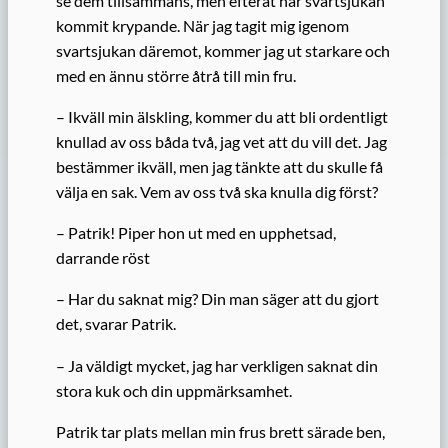
se dem tillsammans, men efteråt har svartsjukan
kommit krypande. När jag tagit mig igenom
svartsjukan däremot, kommer jag ut starkare och
med en ännu större åtrå till min fru.
– Ikväll min älskling, kommer du att bli ordentligt
knullad av oss båda två, jag vet att du vill det. Jag
bestämmer ikväll, men jag tänkte att du skulle få
välja en sak. Vem av oss två ska knulla dig först?
– Patrik! Piper hon ut med en upphetsad,
darrande röst
– Har du saknat mig? Din man säger att du gjort
det, svarar Patrik.
– Ja väldigt mycket, jag har verkligen saknat din
stora kuk och din uppmärksamhet.
Patrik tar plats mellan min frus brett särade ben,