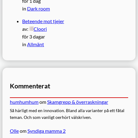
för 1 dag
in
Dark room
Beteende mot tjejer
av:
Cloori
för 3 dagar
in
Allmänt
Kommenterat
humhumhum
om
Skamgrepp & överraskningar
Så härligt med en innovation. Bland alla varianter på ett fåtal
teman. Och som vanligt oerhört välskriven.
Olle
om
Syndiga mamma 2