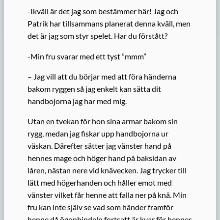
-Ikväll är det jag som bestämmer här! Jag och
Patrik har tillsammans planerat denna kväll, men
det är jag som styr spelet. Har du förstått?
-Min fru svarar med ett tyst ”mmm”
– Jag vill att du börjar med att föra händerna
bakom ryggen så jag enkelt kan sätta dit
handbojorna jag har med mig.
Utan en tvekan för hon sina armar bakom sin
rygg, medan jag fiskar upp handbojorna ur
väskan. Därefter sätter jag vänster hand på
hennes mage och höger hand på baksidan av
låren, nästan nere vid knävecken. Jag trycker till
lätt med högerhanden och håller emot med
vänster vilket får henne att falla ner på knä. Min
fru kan inte själv se vad som händer framför
henne då ögonbindeln fortsatt är kvar för hennes