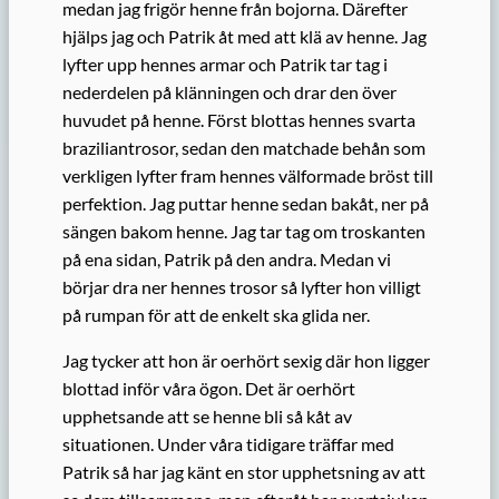
medan jag frigör henne från bojorna. Därefter
hjälps jag och Patrik åt med att klä av henne. Jag
lyfter upp hennes armar och Patrik tar tag i
nederdelen på klänningen och drar den över
huvudet på henne. Först blottas hennes svarta
braziliantrosor, sedan den matchade behån som
verkligen lyfter fram hennes välformade bröst till
perfektion. Jag puttar henne sedan bakåt, ner på
sängen bakom henne. Jag tar tag om troskanten
på ena sidan, Patrik på den andra. Medan vi
börjar dra ner hennes trosor så lyfter hon villigt
på rumpan för att de enkelt ska glida ner.
Jag tycker att hon är oerhört sexig där hon ligger
blottad inför våra ögon. Det är oerhört
upphetsande att se henne bli så kåt av
situationen. Under våra tidigare träffar med
Patrik så har jag känt en stor upphetsning av att