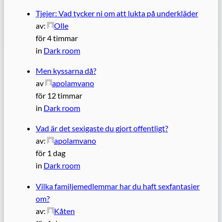
Tjejer: Vad tycker ni om att lukta på underkläder
av:
Olle
för 4 timmar
in
Dark room
Men kyssarna då?
av
apolamvano
för 12 timmar
in
Dark room
Vad är det sexigaste du gjort offentligt?
av:
apolamvano
för 1 dag
in
Dark room
Vilka familjemedlemmar har du haft sexfantasier
om?
av:
Kåten