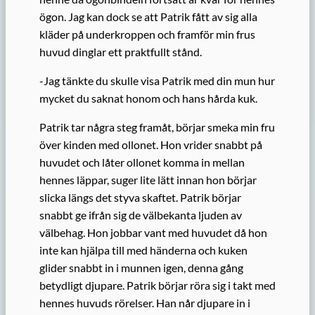
ögon. Jag kan dock se att Patrik fått av sig alla
kläder på underkroppen och framför min frus
huvud dinglar ett praktfullt stånd.
-Jag tänkte du skulle visa Patrik med din mun hur
mycket du saknat honom och hans hårda kuk.
Patrik tar några steg framåt, börjar smeka min fru
över kinden med ollonet. Hon vrider snabbt på
huvudet och låter ollonet komma in mellan
hennes läppar, suger lite lätt innan hon börjar
slicka längs det styva skaftet. Patrik börjar
snabbt ge ifrån sig de välbekanta ljuden av
välbehag. Hon jobbar vant med huvudet då hon
inte kan hjälpa till med händerna och kuken
glider snabbt in i munnen igen, denna gång
betydligt djupare. Patrik börjar röra sig i takt med
hennes huvuds rörelser. Han når djupare in i