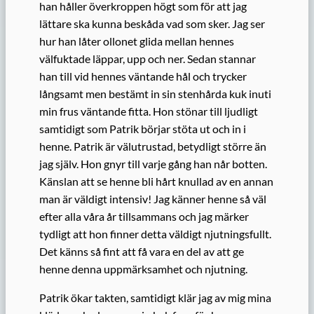
han håller överkroppen högt som för att jag
lättare ska kunna beskåda vad som sker. Jag ser
hur han låter ollonet glida mellan hennes
välfuktade läppar, upp och ner. Sedan stannar
han till vid hennes väntande hål och trycker
långsamt men bestämt in sin stenhårda kuk inuti
min frus väntande fitta. Hon stönar till ljudligt
samtidigt som Patrik börjar stöta ut och in i
henne. Patrik är välutrustad, betydligt större än
jag själv. Hon gnyr till varje gång han når botten.
Känslan att se henne bli hårt knullad av en annan
man är väldigt intensiv! Jag känner henne så väl
efter alla våra år tillsammans och jag märker
tydligt att hon finner detta väldigt njutningsfullt.
Det känns så fint att få vara en del av att ge
henne denna uppmärksamhet och njutning.
Patrik ökar takten, samtidigt klär jag av mig mina