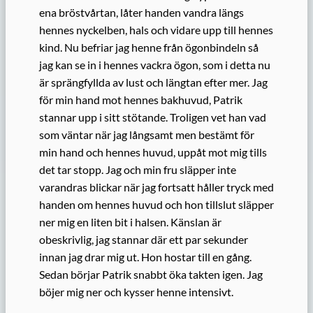
ena bröstvårtan, låter handen vandra längs
hennes nyckelben, hals och vidare upp till hennes
kind. Nu befriar jag henne från ögonbindeln så
jag kan se in i hennes vackra ögon, som i detta nu
är sprängfyllda av lust och längtan efter mer. Jag
för min hand mot hennes bakhuvud, Patrik
stannar upp i sitt stötande. Troligen vet han vad
som väntar när jag långsamt men bestämt för
min hand och hennes huvud, uppåt mot mig tills
det tar stopp. Jag och min fru släpper inte
varandras blickar när jag fortsatt håller tryck med
handen om hennes huvud och hon tillslut släpper
ner mig en liten bit i halsen. Känslan är
obeskrivlig, jag stannar där ett par sekunder
innan jag drar mig ut. Hon hostar till en gång.
Sedan börjar Patrik snabbt öka takten igen. Jag
böjer mig ner och kysser henne intensivt.