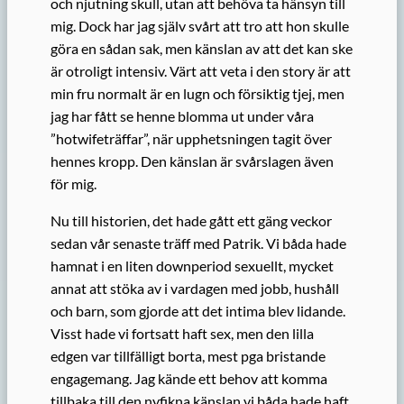
och njutning skull, utan att behöva ta hänsyn till
mig. Dock har jag själv svårt att tro att hon skulle
göra en sådan sak, men känslan av att det kan ske
är otroligt intensiv. Värt att veta i den story är att
min fru normalt är en lugn och försiktig tjej, men
jag har fått se henne blomma ut under våra
”hotwifeträffar”, när upphetsningen tagit över
hennes kropp. Den känslan är svårslagen även
för mig.
Nu till historien, det hade gått ett gäng veckor
sedan vår senaste träff med Patrik. Vi båda hade
hamnat i en liten downperiod sexuellt, mycket
annat att stöka av i vardagen med jobb, hushåll
och barn, som gjorde att det intima blev lidande.
Visst hade vi fortsatt haft sex, men den lilla
edgen var tillfälligt borta, mest pga bristande
engagemang. Jag kände ett behov att komma
tillbaka till den nyfikna känslan vi båda hade haft