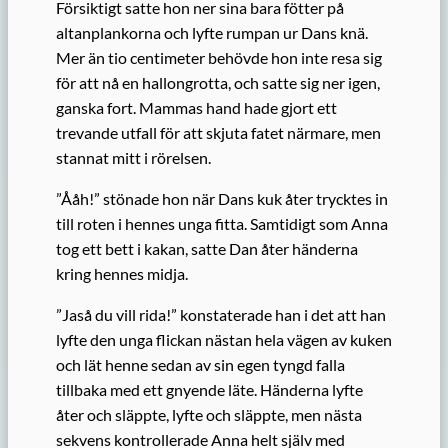
Försiktigt satte hon ner sina bara fötter på
altanplankorna och lyfte rumpan ur Dans knä.
Mer än tio centimeter behövde hon inte resa sig
för att nå en hallongrotta, och satte sig ner igen,
ganska fort. Mammas hand hade gjort ett
trevande utfall för att skjuta fatet närmare, men
stannat mitt i rörelsen.
”Ååh!” stönade hon när Dans kuk åter trycktes in
till roten i hennes unga fitta. Samtidigt som Anna
tog ett bett i kakan, satte Dan åter händerna
kring hennes midja.
”Jaså du vill rida!” konstaterade han i det att han
lyfte den unga flickan nästan hela vägen av kuken
och lät henne sedan av sin egen tyngd falla
tillbaka med ett gnyende läte. Händerna lyfte
åter och släppte, lyfte och släppte, men nästa
sekvens kontrollerade Anna helt själv med