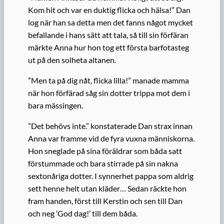
Kom hit och var en duktig flicka och hälsa!” Dan
log när han sa detta men det fanns något mycket
befallande i hans sätt att tala, så till sin förfäran
märkte Anna hur hon tog ett första barfotasteg
ut på den solheta altanen.
”Men ta på dig nåt, flicka lilla!” manade mamma
när hon förfärad såg sin dotter trippa mot dem i
bara mässingen.
”Det behövs inte.” konstaterade Dan strax innan
Anna var framme vid de fyra vuxna människorna.
Hon sneglade på sina föräldrar som båda satt
förstummade och bara stirrade på sin nakna
sextonåriga dotter. I synnerhet pappa som aldrig
sett henne helt utan kläder… Sedan räckte hon
fram handen, först till Kerstin och sen till Dan
och neg ’God dag!’ till dem båda.