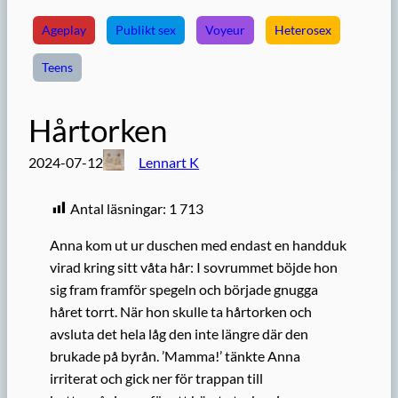
Ageplay
Publikt sex
Voyeur
Heterosex
Teens
Hårtorken
2024-07-12
Lennart K
Antal läsningar:
1 713
Anna kom ut ur duschen med endast en handduk
virad kring sitt våta hår: I sovrummet böjde hon
sig fram framför spegeln och började gnugga
håret torrt. När hon skulle ta hårtorken och
avsluta det hela låg den inte längre där den
brukade på byrån. ’Mamma!’ tänkte Anna
irriterat och gick ner för trappan till