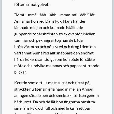
fötterna mot golvet.
”Mmf… mmf… ååh… åhh… mmm-mf… ååh!” lät
Anna när hon red Dans kuk. Hans händer
lämnade midjan och kramade istället de
guppande tonårsbrösten strax ovanför. Mellan
tummar och pekfingrar tog han de båda
bröstvårtorna och nöp, vred och drog i dem om
vartannat. Anna red allt snabbare den enormt
hårda kuken, samtidigt som hon både försökte
möta och undvika mammas och pappas stirrande
blickar.
Kerstin som dittills mest suttit och tittat på,
sträckte nu åter sin ena hand in mellan Annas
aningen särade ben och smekte klitorisen genom
hårburret. Då och då lät hon fingrarna omsluta
sin mans kuk, och till och med lirka in ett par