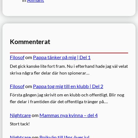
Kommenterat
Filosof
om
Pappa tänker på mig | Del 1
Det gick kanske lite fort fram. Nu i efterhand hade jag väl velat
skriva några fler delar där hon spionerar…
Filosof
om
Pappa tog mig till en klubb | Del 2
Första gången jag skrivit om en klubb och offentligt. Blir nog
fler delar i framtiden där det offentliga tränger på.…
Nightcare
om
Mammas nya kvinna – del 4
Stort tack!
Nightcare
om
Pojkvän till låns över jul