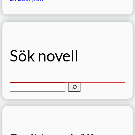
Sök novell
S
ö
k