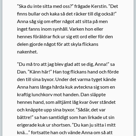
”Ska du inte sitta med oss?” frågade Kerstin. ”Det
finns bullar och kaka så det räcker till dig också!”
Anna såg sig om efter något att sitta på men
inget fanns inom synhåll. Varken hon eller
hennes föräldrar fick ur sig ett ord eller för den
delen gjorde något för att skyla flickans
nakenhet.
”Du må tro att jag blev glad att se dig, Anna!” sa
Dan. ”Känn här!” Han tog flickans hand och förde
den till sina byxor. Under det varma tyget kände
Anna hans långa hårda kuk avteckna sig som en
kraftig lunchkorv mot handen. Dan släppte
hennes hand, som alltjämt låg kvar över ståndet
och knäppte upp sina byxor. ”Sådär, det var
bättre!” sa han samtidigt som han lirkade ut sin
erigerade kuk ur shortsen. ”Du kan ju sitta i mitt
knä…” fortsatte han och vände Anna om så att