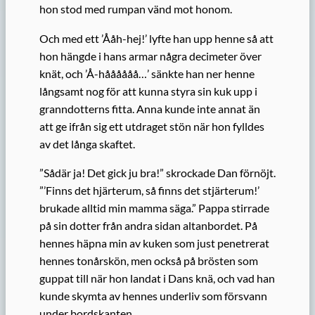
hon stod med rumpan vänd mot honom.
Och med ett ’Ååh-hej!’ lyfte han upp henne så att
hon hängde i hans armar några decimeter över
knät, och ’Å-håååååå…’ sänkte han ner henne
långsamt nog för att kunna styra sin kuk upp i
granndotterns fitta. Anna kunde inte annat än
att ge ifrån sig ett utdraget stön när hon fylldes
av det långa skaftet.
”Sådär ja! Det gick ju bra!” skrockade Dan förnöjt.
”’Finns det hjärterum, så finns det stjärterum!’
brukade alltid min mamma säga.” Pappa stirrade
på sin dotter från andra sidan altanbordet. På
hennes häpna min av kuken som just penetrerat
hennes tonårskön, men också på brösten som
guppat till när hon landat i Dans knä, och vad han
kunde skymta av hennes underliv som försvann
under bordskanten.