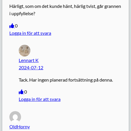
Härligt, som om det kunde hänt, härlig tvist, går grannen
i uppfyllelse?
0
Logga in för att svara
Lennart K
2024-07-12
Tack. Har ingen planerad fortsättning på denna.
0
Logga in för att svara
OldHorny