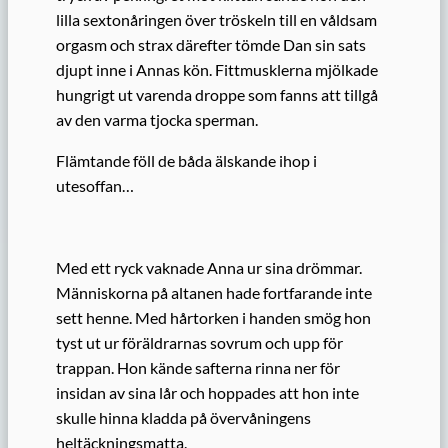
lilla sextonåringen över tröskeln till en våldsam
orgasm och strax därefter tömde Dan sin sats
djupt inne i Annas kön. Fittmusklerna mjölkade
hungrigt ut varenda droppe som fanns att tillgå
av den varma tjocka sperman.
Flämtande föll de båda älskande ihop i
utesoffan…
Med ett ryck vaknade Anna ur sina drömmar.
Människorna på altanen hade fortfarande inte
sett henne. Med hårtorken i handen smög hon
tyst ut ur föräldrarnas sovrum och upp för
trappan. Hon kände safterna rinna ner för
insidan av sina lår och hoppades att hon inte
skulle hinna kladda på övervåningens
heltäckningsmatta.