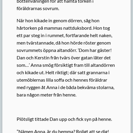
bottenvåningen för att hämta torken i
föräldrarnas sovrum.
När hon kikade in genom dörren, såg hon
hårtorken på mammas nattduksbord. Hon tog
ett par steg in i rummet, fortfarande helt naken,
men tvärstannade, då hon hörde röster genom
sovrummets öppna altandörr. ’Dom har gäster!
Dan och Kerstin från tvärs över gatan låter det
som…’ Anna smög försiktigt fram till altandörren
och kikade ut. Helt riktigt; där satt grannarna i
utemöblernas lilla soffa och hennes föräldrar
med ryggen åt Anna i de båda bekväma stolarna,
bara någon meter från henne.
Plötsligt tittade Dan upp och fick syn på henne.
”Nämen Anna, är du hemma? Roligt att se dig!