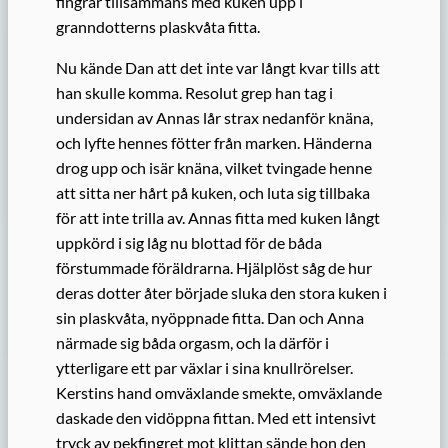
fingrar tillsammans med kuken upp i
granndotterns plaskvåta fitta.
Nu kände Dan att det inte var långt kvar tills att
han skulle komma. Resolut grep han tag i
undersidan av Annas lår strax nedanför knäna,
och lyfte hennes fötter från marken. Händerna
drog upp och isär knäna, vilket tvingade henne
att sitta ner hårt på kuken, och luta sig tillbaka
för att inte trilla av. Annas fitta med kuken långt
uppkörd i sig låg nu blottad för de båda
förstummade föräldrarna. Hjälplöst såg de hur
deras dotter åter började sluka den stora kuken i
sin plaskvåta, nyöppnade fitta. Dan och Anna
närmade sig båda orgasm, och la därför i
ytterligare ett par växlar i sina knullrörelser.
Kerstins hand omväxlande smekte, omväxlande
daskade den vidöppna fittan. Med ett intensivt
tryck av pekfingret mot klittan sände hon den