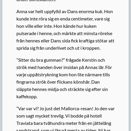
Anna var helt uppfylld av Dans enorma kuk. Hon
kunde inte röra sig en enda centimeter, vare sig
hon ville eller inte. Hon kände hur kuken
pulserade i henne, och märkte att minsta rörelse
från hennes eller Dans sida fick kraftiga stötar att
sprida sig från underlivet och ut i kroppen.
”Sitter du bra gumman?” frågade Kerstin och
strök med handen över insidan på Annas lår. För
varje uppåtstrykning kom hon lite närmare tills
fingrarna strök över flickans könshår. Dan
släppte hennes midja och sträckte sig efter sin
kaffekopp.
”Var var vi? Jo just det Mallorca-resan! Jo den var
som sagt mycket trevlig. Vi bodde på hotell
Traviata bara tvåhundra meter från en jättelång
sandstrand, som vi låg på mesta av tiden. Ni har