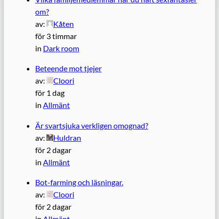
om?
av:
Kåten
för 3 timmar
in
Dark room
Beteende mot tjejer
av:
Cloori
för 1 dag
in
Allmänt
Är svartsjuka verkligen omognad?
av:
Huldran
för 2 dagar
in
Allmänt
Bot-farming och läsningar.
av:
Cloori
för 2 dagar
in
Allmänt