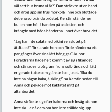
väl sett hur bruna vi är?” Dan sträckte ut en hand
och drog upp sin frus mörkblå linne och blottade
det ena solbrända bröstet. Kerstin ställde ner
bullen hon höll i handen på assietten, och
krängde med båda händerna linnet över huvudet.
”Jag har inte solat med bikini sen slutet på
åttitalet!” förklarade hon och förde händerna ett
par gånger över sina lätt hängiga C-kupor.
Föräldrarna hade helt kommit av sig i fikandet
och stirrade nu på grannfruns solbrända och lätt
erigerade tutte som glänste i solljuset. ”Ska du
inte ha någon kaka, älskling?” sa Kerstin sedan till
Anna och pekade mot kakfatet mitt på
altanbordet.
Anna sträckte sig efter kakorna och insåg att hon
inte skulle nå dem om hon inte ställde sig upp.