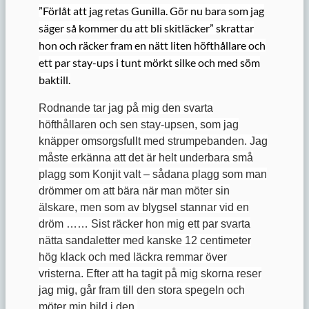
”Förlåt att jag retas Gunilla. Gör nu bara som jag
säger så kommer du att bli skitläcker” skrattar
hon och räcker fram en nätt liten höfthållare och
ett par stay-ups i tunt mörkt silke och med söm
baktill.
Rodnande tar jag på mig den svarta
höfthållaren och sen stay-upsen, som jag
knäpper omsorgsfullt med strumpebanden. Jag
måste erkänna att det är helt underbara små
plagg som Konjit valt – sådana plagg som man
drömmer om att bära när man möter sin
älskare, men som av blygsel stannar vid en
dröm …… Sist räcker hon mig ett par svarta
nätta sandaletter med kanske 12 centimeter
hög klack och med läckra remmar över
vristerna. Efter att ha tagit på mig skorna reser
jag mig, går fram till den stora spegeln och
möter min bild i den.