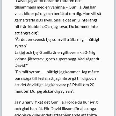
”David, jag är fortfarande i affären och
tillsammans med en väninna – Gunilla. Jag har
visat bilder på dig och berättat om dig. Hon vill så
gärna träffa dig i kväll. Snälla det är ju inte långt
hit från klubben. Och jag lovar, Du kommer inte
att ångra dig”.
”Är det en svensk tjej som vill träffa mig – häftigt
syrran”.
Ja tjej och tjej Gunilla är en gift svensk 50-årig
kvinna, jättetrevlig och supersnygg. Vad säger du
David?”
”En milf syrran ….. häftigt jag kommer. Jag måste
bara säga till Tesfai att jag måste gå till dig, och
att det är viktigt. Jag kan vara på Pistill om 20
minuter. Du, jag älskar dig syrran”.
Ja nu har vi fixat det Gunilla. Hörde du hur ivrig
och glad han lät. För David liksom för alla unga
etiopiska killar är det jättespännande att träffa