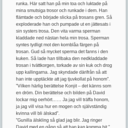
runka. Här satt han på min toa och luktade på
mina smutsiga trosor och runkade i dem. Han
flämtade och började slicka på trosans gren. Så
exploderade han och pumpade ut en jättesats i
sin systers trosa. Den vita varma sperman
kladdade ned nästan hela min trosa. Sperman
syntes tydligt mot den kornblåa färgen på
trosan. Gud så mycket sperma det fanns i den
kuken. Så lade han tillbaka den nedkladdade
trosan i tvättkorgen, torkade av sin kuk och drog
upp kallingarna. Jag skyndade därifrån så att
han inte upptäckte att jag tjuvkollat på honom”.
”Vilken härlig berättelse Konjit – det känns som
en dröm. Din berättelse och bilden på David
lockar mig oerhört…… Ja jag vill träffa honom,
ja jag vill visa hur en mogen och självständig
kvinna vill bli älskad”.
”Gunilla älskling så glad jag blir. Jag ringer
David med en gång så att han kan komma hit.”