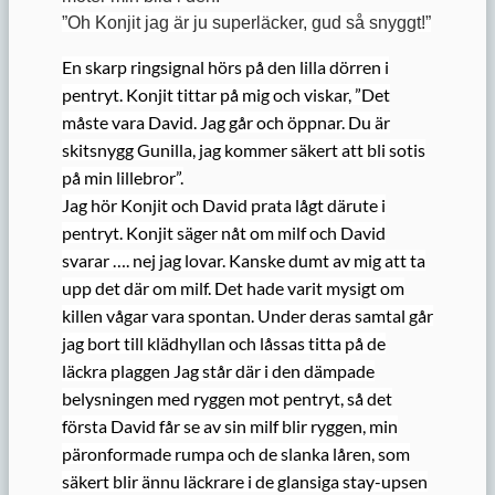
”Oh Konjit jag är ju superläcker, gud så snyggt!”
En skarp ringsignal hörs på den lilla dörren i
pentryt. Konjit tittar på mig och viskar, ”Det
måste vara David. Jag går och öppnar. Du är
skitsnygg Gunilla, jag kommer säkert att bli sotis
på min lillebror”.
Jag hör Konjit och David prata lågt därute i
pentryt. Konjit säger nåt om milf och David
svarar …. nej jag lovar. Kanske dumt av mig att ta
upp det där om milf. Det hade varit mysigt om
killen vågar vara spontan. Under deras samtal går
jag bort till klädhyllan och låssas titta på de
läckra plaggen Jag står där i den dämpade
belysningen med ryggen mot pentryt, så det
första David får se av sin milf blir ryggen, min
päronformade rumpa och de slanka låren, som
säkert blir ännu läckrare i de glansiga stay-upsen