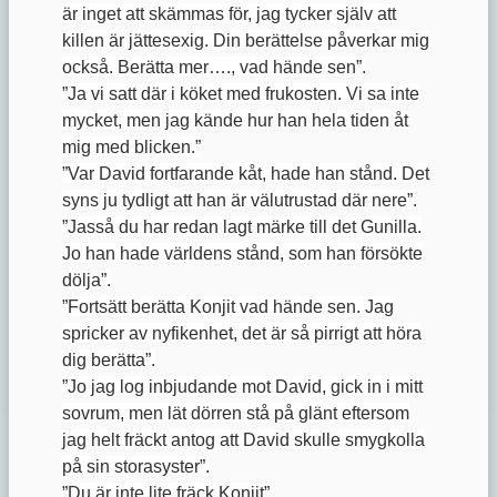
är inget att skämmas för, jag tycker själv att
killen är jättesexig. Din berättelse påverkar mig
också. Berätta mer…., vad hände sen”.
”Ja vi satt där i köket med frukosten. Vi sa inte
mycket, men jag kände hur han hela tiden åt
mig med blicken.”
”Var David fortfarande kåt, hade han stånd. Det
syns ju tydligt att han är välutrustad där nere”.
”Jasså du har redan lagt märke till det Gunilla.
Jo han hade världens stånd, som han försökte
dölja”.
”Fortsätt berätta Konjit vad hände sen. Jag
spricker av nyfikenhet, det är så pirrigt att höra
dig berätta”.
”Jo jag log inbjudande mot David, gick in i mitt
sovrum, men lät dörren stå på glänt eftersom
jag helt fräckt antog att David skulle smygkolla
på sin storasyster”.
”Du är inte lite fräck Konjit”.