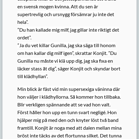
en svensk mogen kvinna. Att du sen är
supertrevlig och ursnygg försämrar ju inte det
hela”.
”Du han kallade mig milf, jag gillar inte riktigt det
ordet”.
”Ja du vet killar Gunilla, jag ska säga till honom
om han kallar dig milf igen”, skrattar Konjit. ”Du
Gunilla nu måste vi klä upp dig, jag ska fixa en
läcker stass åt dig”, säger Konjit och skyndar bort
till klädhyllan”.
Min blick är fäst vid min supersexiga väninna där
hon väljer i klädhyllorna. Så kommer hon tillbaka.
Blir verkligen spännande att se vad hon valt.
Först håller hon upp en tunn svart negligé. Hon
hjälper mig på med den och knyter löst två band
framtill. Konjit är noga med att dalen mellan mina
bröst inte täcks av det flortunna silket. Det tunna