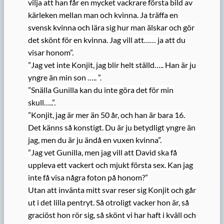
vilja att han får en mycket vackrare första bild av
kärleken mellan man och kvinna. Ja träffa en
svensk kvinna och lära sig hur man älskar och gör
det skönt för en kvinna. Jag vill att…… ja att du
visar honom”.
”Jag vet inte Konjit, jag blir helt ställd….. Han är ju
yngre än min son ….. ”.
”Snälla Gunilla kan du inte göra det för min
skull…..”.
”Konjit, jag är mer än 50 år, och han är bara 16.
Det känns så konstigt. Du är ju betydligt yngre än
jag, men du är ju ändå en vuxen kvinna”.
”Jag vet Gunilla, men jag vill att David ska få
uppleva ett vackert och mjukt första sex. Kan jag
inte få visa några foton på honom?”
Utan att invänta mitt svar reser sig Konjit och går
ut i det lilla pentryt. Så otroligt vacker hon är, så
graciöst hon rör sig, så skönt vi har haft i kväll och