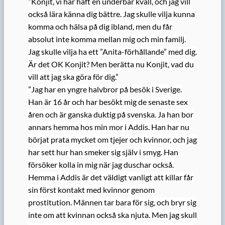
”Konjit, vi har haft en underbar kväll, och jag vill
också lära känna dig bättre. Jag skulle vilja kunna
komma och hälsa på dig ibland, men du får
absolut inte komma mellan mig och min familj.
Jag skulle vilja ha ett ”Anita-förhållande” med dig.
Är det OK Konjit? Men berätta nu Konjit, vad du
vill att jag ska göra för dig.”
”Jag har en yngre halvbror på besök i Sverige.
Han är 16 år och har besökt mig de senaste sex
åren och är ganska duktig på svenska. Ja han bor
annars hemma hos min mor i Addis. Han har nu
börjat prata mycket om tjejer och kvinnor, och jag
har sett hur han smeker sig själv i smyg. Han
försöker kolla in mig när jag duschar också.
Hemma i Addis är det väldigt vanligt att killar får
sin först kontakt med kvinnor genom
prostitution. Männen tar bara för sig, och bryr sig
inte om att kvinnan också ska njuta. Men jag skull