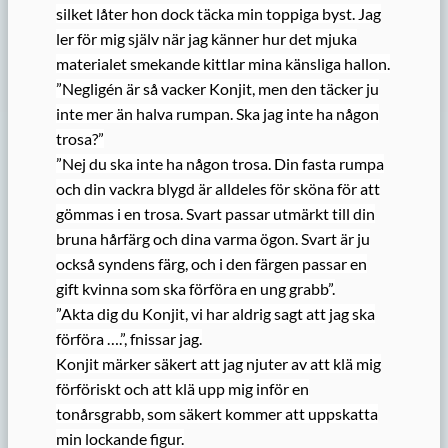
silket låter hon dock täcka min toppiga byst. Jag
ler för mig själv när jag känner hur det mjuka
materialet smekande kittlar mina känsliga hallon.
”Negligén är så vacker Konjit, men den täcker ju
inte mer än halva rumpan. Ska jag inte ha någon
trosa?”
”Nej du ska inte ha någon trosa. Din fasta rumpa
och din vackra blygd är alldeles för sköna för att
gömmas i en trosa. Svart passar utmärkt till din
bruna hårfärg och dina varma ögon. Svart är ju
också syndens färg, och i den färgen passar en
gift kvinna som ska förföra en ung grabb”.
”Akta dig du Konjit, vi har aldrig sagt att jag ska
förföra ….”, fnissar jag.
Konjit märker säkert att jag njuter av att klä mig
förföriskt och att klä upp mig inför en
tonårsgrabb, som säkert kommer att uppskatta
min lockande figur.