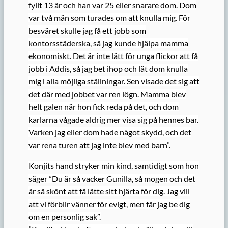
fyllt 13 år och han var 25 eller snarare dom. Dom
var två män som turades om att knulla mig. För
besväret skulle jag få ett jobb som
kontorsstäderska, så jag kunde hjälpa mamma
ekonomiskt. Det är inte lätt för unga flickor att få
jobb i Addis, så jag bet ihop och lät dom knulla
mig i alla möjliga ställningar. Sen visade det sig att
det där med jobbet var ren lögn. Mamma blev
helt galen när hon fick reda på det, och dom
karlarna vågade aldrig mer visa sig på hennes bar.
Varken jag eller dom hade något skydd, och det
var rena turen att jag inte blev med barn”.
Konjits hand stryker min kind, samtidigt som hon
säger ”Du är så vacker Gunilla, så mogen och det
är så skönt att få lätte sitt hjärta för dig. Jag vill
att vi förblir vänner för evigt, men får jag be dig
om en personlig sak”.