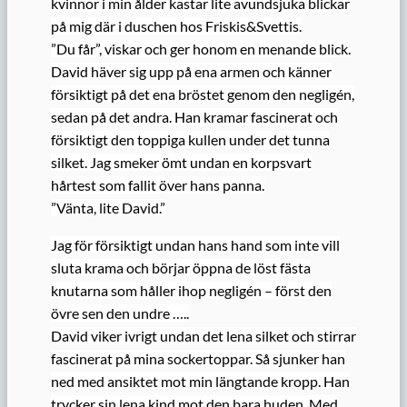
kvinnor i min ålder kastar lite avundsjuka blickar
på mig där i duschen hos Friskis&Svettis.
”Du får”, viskar och ger honom en menande blick.
David häver sig upp på ena armen och känner
försiktigt på det ena bröstet genom den negligén,
sedan på det andra. Han kramar fascinerat och
försiktigt den toppiga kullen under det tunna
silket. Jag smeker ömt undan en korpsvart
hårtest som fallit över hans panna.
”Vänta, lite David.”
Jag för försiktigt undan hans hand som inte vill
sluta krama och börjar öppna de löst fästa
knutarna som håller ihop negligén – först den
övre sen den undre …..
David viker ivrigt undan det lena silket och stirrar
fascinerat på mina sockertoppar. Så sjunker han
ned med ansiktet mot min längtande kropp. Han
trycker sin lena kind mot den bara huden. Med