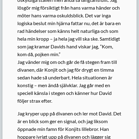
lösgör mig försiktigt från hans varma händer och
möter hans varma oskuldsblick. Det var inga
logiska beslut min hjärna fattar nu, det är bara en
rad händelser som känns helt naturliga och som
hela min kropp – ja hela jag vill ska ske. Samtidigt
som jag kramar Davids hand viskar jag, ”Kom,
kom då, pojken min.”
Jag vänder mig om och går de få stegen fram till
divanen, där Konjit och jag för drygt en timma
sedan hade så underbart. Hela situationen är
konstig – men ändå självklar. Jag går med en
speciell känsla i stegen och känner hur David
följer strax efter.
Jag kryper upp på divanen och ler mot David. Det
är en blick som ger en signal, och jag liksom
öppnade min famn för Konjits lillebror. Han
hoppare ivrigt upp på divanen och lägger sig