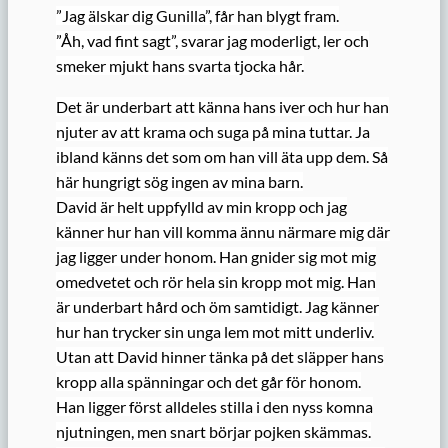
”Jag älskar dig Gunilla”, får han blygt fram.
”Åh, vad fint sagt”, svarar jag moderligt, ler och
smeker mjukt hans svarta tjocka hår.
Det är underbart att känna hans iver och hur han
njuter av att krama och suga på mina tuttar. Ja
ibland känns det som om han vill äta upp dem. Så
här hungrigt sög ingen av mina barn.
David är helt uppfylld av min kropp och jag
känner hur han vill komma ännu närmare mig där
jag ligger under honom. Han gnider sig mot mig
omedvetet och rör hela sin kropp mot mig. Han
är underbart hård och öm samtidigt. Jag känner
hur han trycker sin unga lem mot mitt underliv.
Utan att David hinner tänka på det släpper hans
kropp alla spänningar och det går för honom.
Han ligger först alldeles stilla i den nyss komna
njutningen, men snart börjar pojken skämmas.