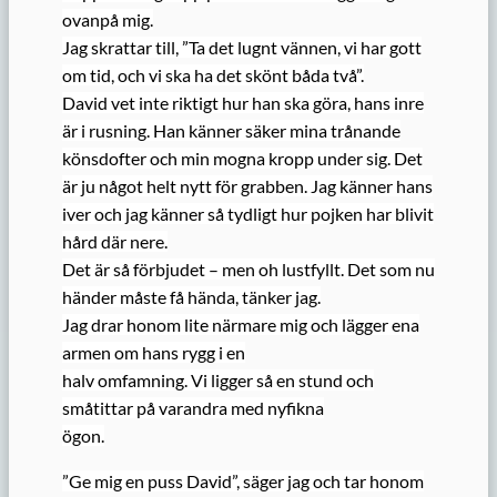
ovanpå mig.
Jag skrattar till, ”Ta det lugnt vännen, vi har gott
om tid, och vi ska ha det skönt båda två”.
David vet inte riktigt hur han ska göra, hans inre
är i rusning. Han känner säker mina trånande
könsdofter och min mogna kropp under sig. Det
är ju något helt nytt för grabben. Jag känner hans
iver och jag känner så tydligt hur pojken har blivit
hård där nere.
Det är så förbjudet – men oh lustfyllt. Det som nu
händer måste få hända, tänker jag.
Jag drar honom lite närmare mig och lägger ena
armen om hans rygg i en
halv omfamning. Vi ligger så en stund och
småtittar på varandra med nyfikna
ögon.
”Ge mig en puss David”, säger jag och tar honom