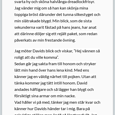
svarta hy och sköna halvlånga dreadlockfrisyr.
Jag vänder mig om så han kan skönja mina
toppiga bröst därunder det tunna silkestyget och
min slätrakade blygd. Min blick, som de sista
sekunderna varit fästad på hans jeans, har anat
att därinne döljer sig ett rejält paket, som redan
påverkats av min frestande övning.
Jag möter Davids blick och viskar, ”Hej vännen så
roligt att du ville komma”.
Sedan går jag sakta fram till honom och stryker
lätt min hand över hans lena kind. Med ens
känner jag en väldig närhet till pojken. Utan att
tänka kommer jag tätt intill honom. David
andades häftigare och så lägger han blygt och
försiktigt sina armar om min nacke.
Vad håller vi på med, tänker jag men står kvar och
känner hur Davids händer tar i mig. Bara på
oskyldiga ställen men ändå så längtansfullt. Jag