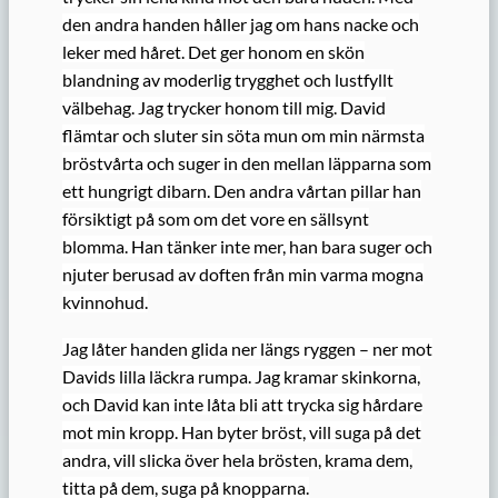
den andra handen håller jag om hans nacke och
leker med håret. Det ger honom en skön
blandning av moderlig trygghet och lustfyllt
välbehag. Jag trycker honom till mig. David
flämtar och sluter sin söta mun om min närmsta
bröstvårta och suger in den mellan läpparna som
ett hungrigt dibarn. Den andra vårtan pillar han
försiktigt på som om det vore en sällsynt
blomma. Han tänker inte mer, han bara suger och
njuter berusad av doften från min varma mogna
kvinnohud.
Jag låter handen glida ner längs ryggen – ner mot
Davids lilla läckra rumpa. Jag kramar skinkorna,
och David kan inte låta bli att trycka sig hårdare
mot min kropp. Han byter bröst, vill suga på det
andra, vill slicka över hela brösten, krama dem,
titta på dem, suga på knopparna.