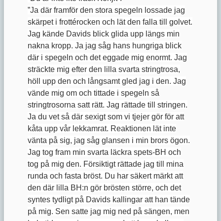
”Ja där framför den stora spegeln lossade jag
skärpet i frottérocken och lät den falla till golvet.
Jag kände Davids blick glida upp längs min
nakna kropp. Ja jag såg hans hungriga blick
där i spegeln och det eggade mig enormt. Jag
sträckte mig efter den lilla svarta stringtrosa,
höll upp den och långsamt gled jag i den. Jag
vände mig om och tittade i spegeln så
stringtrosorna satt rätt. Jag rättade till stringen.
Ja du vet så där sexigt som vi tjejer gör för att
kåta upp vår lekkamrat. Reaktionen lät inte
vänta på sig, jag såg glansen i min brors ögon.
Jag tog fram min svarta läckra spets-BH och
tog på mig den. Försiktigt rättade jag till mina
runda och fasta bröst. Du har säkert märkt att
den där lilla BH:n gör brösten större, och det
syntes tydligt på Davids kallingar att han tände
på mig. Sen satte jag mig ned på sängen, men