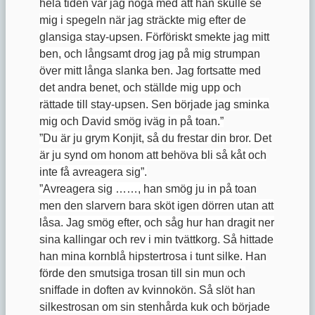
hela tiden var jag noga med att han skulle se
mig i spegeln när jag sträckte mig efter de
glansiga stay-upsen. Förföriskt smekte jag mitt
ben, och långsamt drog jag på mig strumpan
över mitt långa slanka ben. Jag fortsatte med
det andra benet, och ställde mig upp och
rättade till stay-upsen. Sen började jag sminka
mig och David smög iväg in på toan.”
”Du är ju grym Konjit, så du frestar din bror. Det
är ju synd om honom att behöva bli så kåt och
inte få avreagera sig”.
”Avreagera sig ……, han smög ju in på toan
men den slarvern bara sköt igen dörren utan att
låsa. Jag smög efter, och såg hur han dragit ner
sina kallingar och rev i min tvättkorg. Så hittade
han mina kornblå hipstertrosa i tunt silke. Han
förde den smutsiga trosan till sin mun och
sniffade in doften av kvinnokön. Så slöt han
silkestrosan om sin stenhårda kuk och började