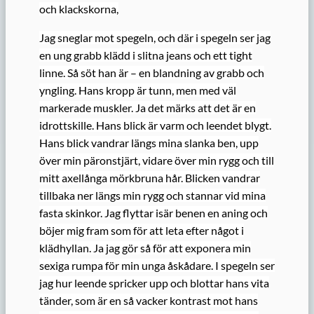
och klackskorna,
Jag sneglar mot spegeln, och där i spegeln ser jag
en ung grabb klädd i slitna jeans och ett tight
linne. Så söt han är – en blandning av grabb och
yngling. Hans kropp är tunn, men med väl
markerade muskler. Ja det märks att det är en
idrottskille. Hans blick är varm och leendet blygt.
Hans blick vandrar längs mina slanka ben, upp
över min päronstjärt, vidare över min rygg och till
mitt axellånga mörkbruna hår. Blicken vandrar
tillbaka ner längs min rygg och stannar vid mina
fasta skinkor. Jag flyttar isär benen en aning och
böjer mig fram som för att leta efter något i
klädhyllan. Ja jag gör så för att exponera min
sexiga rumpa för min unga åskådare. I spegeln ser
jag hur leende spricker upp och blottar hans vita
tänder, som är en så vacker kontrast mot hans