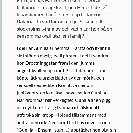
Familjen hos Farmor Del I och II”. Det är
fortfarande fredagskväll, och Per och de två
tonårsbarnen har åter rest upp till farmor i
Dalarna. Ja vad lockas en gift 51-årig gift
stockholmskvinna av och vad hittar hon på en
sensommarkväll utan sin familj?
I del I är Gunilla är hemma i Farsta och fixar till
sig inför en mysig kväll på stan. I del II vandrar
hon Drottninggatan fram i den ljumma
augustikvällen upp mot Pistill, där hon i juni
köpte läckra underkläder av den mörka och
sensuella expediten Konjit. Ja mer om
juniäventyren kan läsa i novellserien Gunilla –
När drömmar blir verklighet. Gunilla är en pigg
och nyfiken 51-årig kvinna, och älskar att
utforska sin kropp – ibland tillsammans med
andra men också ensam. I Del I av novellserien
”Gunilla – Ensam i stan…..” upptäcker hon bl.a. sin