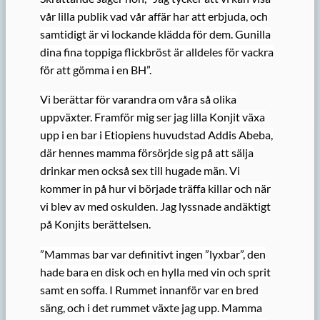
vår lilla publik vad vår affär har att erbjuda, och
samtidigt är vi lockande klädda för dem. Gunilla
dina fina toppiga flickbröst är alldeles för vackra
för att gömma i en BH”.
Vi berättar för varandra om våra så olika
uppväxter. Framför mig ser jag lilla Konjit växa
upp i en bar i Etiopiens huvudstad Addis Abeba,
där hennes mamma försörjde sig på att sälja
drinkar men också sex till hugade män. Vi
kommer in på hur vi började träffa killar och när
vi blev av med oskulden. Jag lyssnade andäktigt
på Konjits berättelsen.
”Mammas bar var definitivt ingen ”lyxbar”, den
hade bara en disk och en hylla med vin och sprit
samt en soffa. I Rummet innanför var en bred
säng, och i det rummet växte jag upp. Mamma