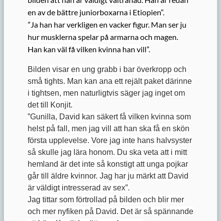
en av de bättre juniorboxarna i Etiopien”.
”Ja han har verkligen en vacker figur. Man ser ju
hur musklerna spelar på armarna och magen.
Han kan väl få vilken kvinna han vill”.
Bilden visar en ung grabb i bar överkropp och
små tights. Man kan ana ett rejält paket därinne
i tightsen, men naturligtvis säger jag inget om
det till Konjit.
”Gunilla, David kan säkert få vilken kvinna som
helst på fall, men jag vill att han ska få en skön
första upplevelse. Vore jag inte hans halvsyster
så skulle jag lära honom. Du ska veta att i mitt
hemland är det inte så konstigt att unga pojkar
går till äldre kvinnor. Jag har ju märkt att David
är väldigt intresserad av sex”.
Jag tittar som förtrollad på bilden och blir mer
och mer nyfiken på David. Det är så spännande