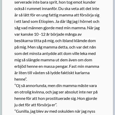
serverade inte bara sprit, hon tog emot kunder
också i rummet innanför. Du ska veta att det inte
är så lätt för en ung fattig mamma att försörja sig
i ett land som Etiopien. Ja där låg jag i hörnet och
såg vad männen gjorde med min mamma. När jag
var kanske 10 -12 år började många av
besökarna titta på mig, och ibland klämde dom
på mig. Men såg mamma detta, och var det nån
som det minsta antydde att dom ville leka med
mig så slängde mamma ut dem även om dom
erbjöd henne en massa pengar. Fast min mamma
är liten till växten så lydde faktiskt karlarna
henne”.
”Oj så annorlunda, men din mamma måste vara
en otrolig kvinna, och jag ser absolut inte ner på
henne för att hon prostituerade sig. Hon gjorde
ju det för att försörja er”.
”Gunilla, jag blev av med oskulden när jag nyss