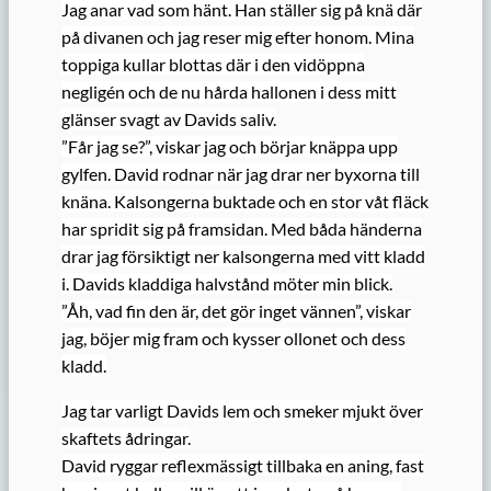
Jag anar vad som hänt. Han ställer sig på knä där
på divanen och jag reser mig efter honom. Mina
toppiga kullar blottas där i den vidöppna
negligén och de nu hårda hallonen i dess mitt
glänser svagt av Davids saliv.
”Får jag se?”, viskar jag och börjar knäppa upp
gylfen. David rodnar när jag drar ner byxorna till
knäna. Kalsongerna buktade och en stor våt fläck
har spridit sig på framsidan. Med båda händerna
drar jag försiktigt ner kalsongerna med vitt kladd
i. Davids kladdiga halvstånd möter min blick.
”Åh, vad fin den är, det gör inget vännen”, viskar
jag, böjer mig fram och kysser ollonet och dess
kladd.
Jag tar varligt Davids lem och smeker mjukt över
skaftets ådringar.
David ryggar reflexmässigt tillbaka en aning, fast