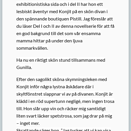
exhibitionistiska sida och i del II har hon ett
lesbiskt äventyr med Konjit på en skön divan i
den spännande boutiquen Pistill. Jag föreslår att
du läser Del I och II av denna novellserie för att få
en god bakgrund till det som vår ensamma
mamma hittar på under den ljuva
sommarkvällen.
Ha nu en riktigt skön stund tillsammans med
Gunilla.
Efter den sagolikt sköna skymningsleken med
Konjit inför några lystna åskådare där i
skyltfönstret slappnar vi av på divanen. Konjit är
klädd i en röd supertunn negligé, men ingen trosa
till. Hon slår upp vin och räcker mig samtidigt
liten svart läcker spetstrosa, som jag drar på mig
– inget mer.
Skrattande säger hon, ”Jag tycker att vi kan visa