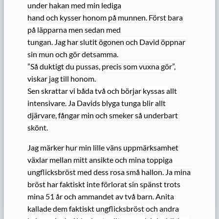
under hakan med min lediga
hand och kysser honom på munnen. Först bara
på läpparna men sedan med
tungan. Jag har slutit ögonen och David öppnar
sin mun och gör detsamma.
”Så duktigt du pussas, precis som vuxna gör”,
viskar jag till honom.
Sen skrattar vi båda två och börjar kyssas allt
intensivare. Ja Davids blyga tunga blir allt
djärvare, fångar min och smeker så underbart
skönt.
Jag märker hur min lille väns uppmärksamhet
växlar mellan mitt ansikte och mina toppiga
ungflicksbröst med dess rosa små hallon. Ja mina
bröst har faktiskt inte förlorat sin spänst trots
mina 51 år och ammandet av två barn. Anita
kallade dem faktiskt ungflicksbröst och andra