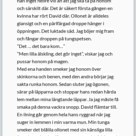
han inget hellre vill än att jag ska ta på honom
och särskilt där. Det är säkert första gången en
kvinna har rört David där. Ollonet är alldeles
glansigt och en pärlfärgad droppe hänger i
öppningen. Det luktade säd. Jag böjer mig fram
och fångar droppen på tungspetsen.
”Det … det bara kom…”
”Men lilla älskling, det gör inget”, viskar jag och
pussar honom på magen.
Med ena handen smeker jag honom över
skinkorna och benen, med den andra börjar jag
sakta runka honom. Sedan sluter jag ögonen,
särar på läpparna och stoppar hans redan hårda
lem mellan mina längtande läppar. Ja jag måste få
smaka på denna vackra snopp. David flämtar till.
En ilning går genom hela hans ryggrad när jag
suger in lemmen i min varma mun. Min tunga
smeker det blålila ollonet med sin känsliga lilla