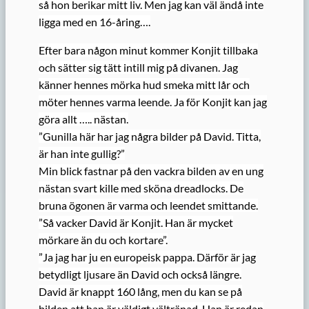
så hon berikar mitt liv. Men jag kan väl ändå inte
ligga med en 16-åring….
Efter bara någon minut kommer Konjit tillbaka
och sätter sig tätt intill mig på divanen. Jag
känner hennes mörka hud smeka mitt lår och
möter hennes varma leende. Ja för Konjit kan jag
göra allt ….. nästan.
”Gunilla här har jag några bilder på David. Titta,
är han inte gullig?”
Min blick fastnar på den vackra bilden av en ung
nästan svart kille med sköna dreadlocks. De
bruna ögonen är varma och leendet smittande.
”Så vacker David är Konjit. Han är mycket
mörkare än du och kortare”.
”Ja jag har ju en europeisk pappa. Därför är jag
betydligt ljusare än David och också längre.
David är knappt 160 lång, men du kan se på
bilden att han är väldigt vältränad. Han är redan