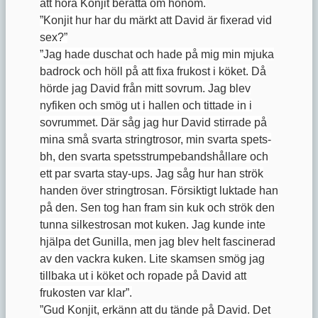
att höra Konjit berätta om honom.
”Konjit hur har du märkt att David är fixerad vid
sex?”
”Jag hade duschat och hade på mig min mjuka
badrock och höll på att fixa frukost i köket. Då
hörde jag David från mitt sovrum. Jag blev
nyfiken och smög ut i hallen och tittade in i
sovrummet. Där såg jag hur David stirrade på
mina små svarta stringtrosor, min svarta spets-
bh, den svarta spetsstrumpebandshållare och
ett par svarta stay-ups. Jag såg hur han strök
handen över stringtrosan. Försiktigt luktade han
på den. Sen tog han fram sin kuk och strök den
tunna silkestrosan mot kuken. Jag kunde inte
hjälpa det Gunilla, men jag blev helt fascinerad
av den vackra kuken. Lite skamsen smög jag
tillbaka ut i köket och ropade på David att
frukosten var klar”.
”Gud Konjit, erkänn att du tände på David. Det