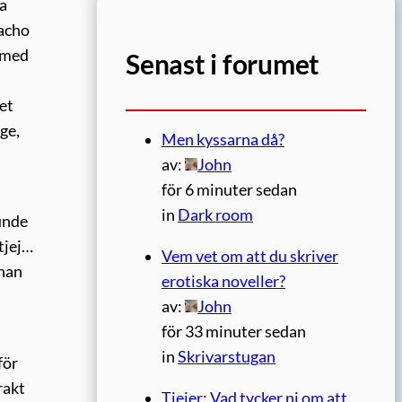
ra
macho
t med
Senast i forumet
n
et
ge,
Men kyssarna då?
av:
John
för 6 minuter sedan
in
Dark room
kunde
tjej…
Vem vet om att du skriver
 han
erotiska noveller?
av:
John
för 33 minuter sedan
in
Skrivarstugan
för
rakt
Tjejer: Vad tycker ni om att