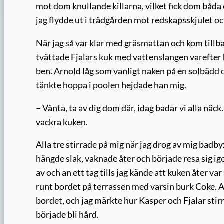
mot dom knullande killarna, vilket fick dom båda 
jag flydde ut i trädgården mot redskapsskjulet och 
När jag så var klar med gräsmattan och kom tillb
tvättade Fjalars kuk med vattenslangen varefter
ben. Arnold låg som vanligt naken på en solbädd 
tänkte hoppa i poolen hejdade han mig.
– Vänta, ta av dig dom där, idag badar vi alla näck
vackra kuken.
Alla tre stirrade på mig när jag drog av mig badb
hängde slak, vaknade åter och började resa sig ig
av och an ett tag tills jag kände att kuken åter va
runt bordet på terrassen med varsin burk Coke. A
bordet, och jag märkte hur Kasper och Fjalar stirr
började bli hård.