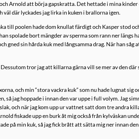
och Arnold att börja gapskratta. Det hettade i mina kinder
väl där lyckades jag lirka in kuken i brallorna igen.
aka till poolen hade dom knullat färdigt och Kasper stod oc
 han spolade bort mängder av sperma som rann ner längs h
och gned sin hårda kuk med långsamma drag. När han såg at
. Dessutom tror jag att killarna gärna vill se mer av den där
yxorna, och min “stora vackra kuk” som nu hade lugnat sig o
en, så jag hoppade i innan den var uppe i full volym. Jag s
r slak, och när jag kom upp ur vattnet satt dom tre andra kil
rnold fiskade upp en burk åt mig också från kylväskan und
ade på min kuk, så jag fick brått att sätta mig ner innan den