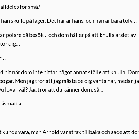
 alldeles för små?
 han skulle på läger. Det här är hans, och han är bara tolv…
 par polare på besök… och dom håller på att knulla arslet av
stör dig…
ar…
d hit när dom inte hittar något annat ställe att knulla. Dom
 bögar. Men jag tror att jag måste be dig vänta här, medan j
Du lovar väl? Jag tror att du känner dom, så…
 gräsmatta…
t kunde vara, men Arnold var strax tillbaka och sade att do