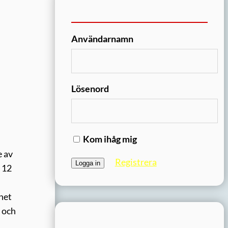
Användarnamn
Lösenord
Kom ihåg mig
e av
Registrera
, 12
het
n och