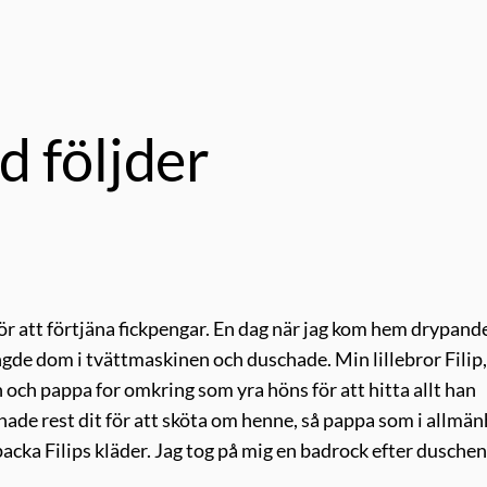
d följder
r att förtjäna fickpengar. En dag när jag kom hem drypand
längde dom i tvättmaskinen och duschade. Min lillebror Filip
an och pappa for omkring som yra höns för att hitta allt han
e rest dit för att sköta om henne, så pappa som i allmän
packa Filips kläder. Jag tog på mig en badrock efter dusche