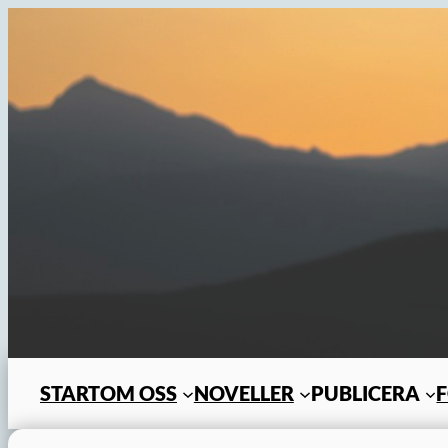
Hoppa
till
innehåll
START
OM OSS
NOVELLER
PUBLICERA