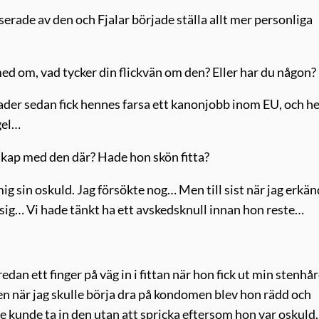
erade av den och Fjalar började ställa allt mer personliga
 med om, vad tycker din flickvän om den? Eller har du någon?
ånader sedan fick hennes farsa ett kanonjobb inom EU, och he
ngel…
skap med den där? Hade hon skön fitta?
mig sin oskuld. Jag försökte nog… Men till sist när jag erkän
 sig… Vi hade tänkt ha ett avskedsknull innan hon reste…
redan ett finger på väg in i fittan när hon fick ut min stenhå
 Men när jag skulle börja dra på kondomen blev hon rädd och
nte kunde ta in den utan att spricka eftersom hon var oskuld.