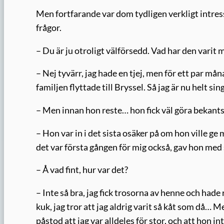
Men fortfarande var dom tydligen verkligt intress
frågor.
– Du är ju otroligt välförsedd. Vad har den varit
– Nej tyvärr, jag hade en tjej, men för ett par m
familjen flyttade till Bryssel. Så jag är nu helt si
– Men innan hon reste… hon fick väl göra bekant
– Hon var in i det sista osäker på om hon ville ge 
det var första gången för mig också, gav hon med
– Å vad fint, hur var det?
– Inte så bra, jag fick trosorna av henne och hade 
kuk, jag tror att jag aldrig varit så kåt som då…
påstod att jag var alldeles för stor, och att hon i