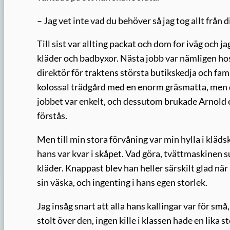
– Jag vet inte vad du behöver så jag tog allt från d
Till sist var allting packat och dom for iväg och j
kläder och badbyxor. Nästa jobb var nämligen hos
direktör för traktens största butikskedja och fam
kolossal trädgård med en enorm gräsmatta, men d
jobbet var enkelt, och dessutom brukade Arnold eft
förstås.
Men till min stora förvåning var min hylla i kläds
hans var kvar i skåpet. Vad göra, tvättmaskinen su
kläder. Knappast blev han heller särskilt glad när
sin väska, och ingenting i hans egen storlek.
Jag insåg snart att alla hans kallingar var för små
stolt över den, ingen kille i klassen hade en lik