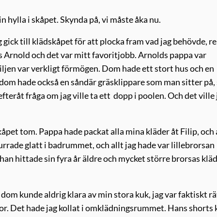
in hylla i skåpet. Skynda på, vi måste åka nu.
ag gick till klädskåpet för att plocka fram vad jag behövde, r
 Arnold och det var mitt favoritjobb. Arnolds pappa var
iljen var verkligt förmögen. Dom hade ett stort hus och en
om hade också en såndär gräsklippare som man sitter på, 
eråt fråga om jag ville ta ett dopp i poolen. Och det ville 
kåpet tom. Pappa hade packat alla mina kläder åt Filip, och 
rrade glatt i badrummet, och allt jag hade var lillebrorsan
 han hittade sin fyra år äldre och mycket större brorsas kläd
, dom kunde aldrig klara av min stora kuk, jag var faktiskt rä
a stor. Det hade jag kollat i omklädningsrummet. Hans shorts