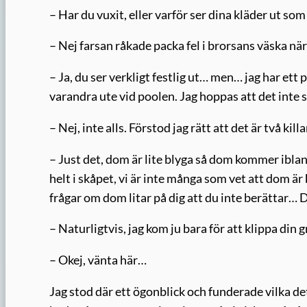
– Har du vuxit, eller varför ser dina kläder ut som
– Nej farsan råkade packa fel i brorsans väska när
– Ja, du ser verkligt festlig ut… men… jag har ett
varandra ute vid poolen. Jag hoppas att det inte 
– Nej, inte alls. Förstod jag rätt att det är två kill
– Just det, dom är lite blyga så dom kommer iblan
helt i skåpet, vi är inte många som vet att dom är
frågar om dom litar på dig att du inte berättar… 
– Naturligtvis, jag kom ju bara för att klippa din
– Okej, vänta här…
Jag stod där ett ögonblick och funderade vilka de