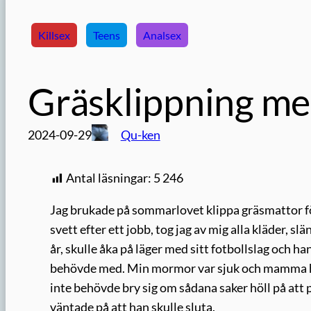
Killsex
Teens
Analsex
Gräsklippning me
2024-09-29
Qu-ken
Antal läsningar:
5 246
Jag brukade på sommarlovet klippa gräsmattor fö
svett efter ett jobb, tog jag av mig alla kläder, s
år, skulle åka på läger med sitt fotbollslag och h
behövde med. Min mormor var sjuk och mamma had
inte behövde bry sig om sådana saker höll på att 
väntade på att han skulle sluta.