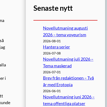
Senaste nytt
ena
Novellutmaning augusti
2026 – tema voyeurism
så
2026-08-01
Hantera serier
jag
2026-07-08
Novellutmaning juli 2026 –
alla
Tema maskerad
2026-07-01
Brev från redaktionen – Två
er i
år med Erotopia
2026-06-01
tt
Novellutmaning juni 2026 –
 kunde
tema offentliga platser