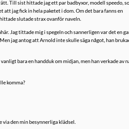
ätt. Till sist hittade jag ett par badbyxor, modell speedo, s
 att jag fick in hela paketet i dom. Om det bara fanns en
g hittade slutade strax ovanför naveln.
åhär. Jag tittade mig i spegeln och sannerligen var det en g
 Men jag antog att Arnold inte skulle säga något, han bruk
 vanligt bara en handduk om midjan, men han verkade av 
kulle komma?
e via den min besynnerliga klädsel.