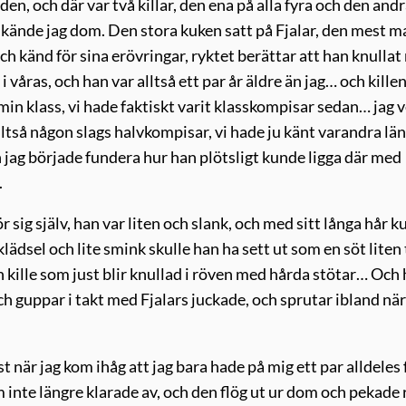
rden, och där var två killar, den ena på alla fyra och den and
kände jag dom. Den stora kuken satt på Fjalar, den mest 
 och känd för sina erövringar, ryktet berättar att han knulla
i våras, och han var alltså ett par år äldre än jag… och kille
in klass, vi hade faktiskt varit klasskompisar sedan… jag v
alltså någon slags halvkompisar, vi hade ju känt varandra län
 jag började fundera hur han plötsligt kunde ligga där med
.
ör sig själv, han var liten och slank, och med sitt långa hår 
ädsel och lite smink skulle han ha sett ut som en söt liten 
en kille som just blir knullad i röven med hårda stötar… Och
ch guppar i takt med Fjalars juckade, och sprutar ibland när
t när jag kom ihåg att jag bara hade på mig ett par alldeles 
nte längre klarade av, och den flög ut ur dom och pekade 