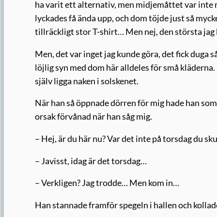
ha varit ett alternativ, men midjemåttet var inte r
lyckades få ända upp, och dom töjde just så mycket
tillräckligt stor T-shirt… Men nej, den största ja
Men, det var inget jag kunde göra, det fick duga s
löjlig syn med dom här alldeles för små kläderna.
själv ligga naken i solskenet.
När han så öppnade dörren för mig hade han som
orsak förvånad när han såg mig.
– Hej, är du här nu? Var det inte på torsdag du s
– Javisst, idag är det torsdag…
– Verkligen? Jag trodde… Men kom in…
Han stannade framför spegeln i hallen och kollad