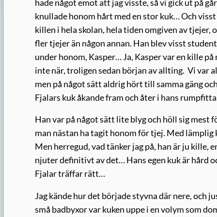
hade något emot att jag visste, så vi gick ut på gå
knullade honom hårt med en stor kuk… Och visst 
killen i hela skolan, hela tiden omgiven av tjejer,
fler tjejer än någon annan. Han blev visst student 
under honom, Kasper… Ja, Kasper var en kille på m
inte när, troligen sedan början av allting. Vi var 
men på något sätt aldrig hört till samma gäng och
Fjalars kuk åkande fram och åter i hans rumpfitta
Han var på något sätt lite blyg och höll sig mest f
man nästan ha tagit honom för tjej. Med lämplig kl
Men herregud, vad tänker jag på, han är ju kille, 
njuter definitivt av det… Hans egen kuk är hård o
Fjalar träffar rätt…
Jag kände hur det började styvna där nere, och jus
små badbyxor var kuken uppe i en volym som dom i