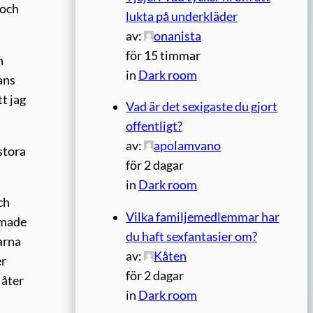
 och
lukta på underkläder
av:
onanista
för 15 timmar
h
in
Dark room
ans
t jag
Vad är det sexigaste du gjort
offentligt?
av:
apolamvano
 stora
för 2 dagar
in
Dark room
ch
Vilka familjemedlemmar har
immade
du haft sexfantasier om?
larna
av:
Kåten
er
för 2 dagar
 åter
in
Dark room