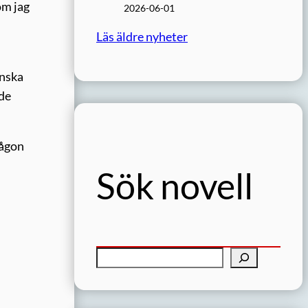
om jag
2026-06-01
Läs äldre nyheter
anska
ade
någon
Sök novell
S
ö
k