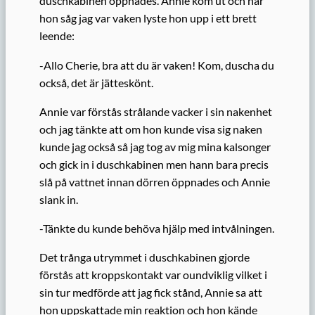
duschkabinen öppnades. Annie kom ut och när
hon såg jag var vaken lyste hon upp i ett brett
leende:
-Allo Cherie, bra att du är vaken! Kom, duscha du
också, det är jätteskönt.
Annie var förstås strålande vacker i sin nakenhet
och jag tänkte att om hon kunde visa sig naken
kunde jag också så jag tog av mig mina kalsonger
och gick in i duschkabinen men hann bara precis
slå på vattnet innan dörren öppnades och Annie
slank in.
-Tänkte du kunde behöva hjälp med intvålningen.
Det trånga utrymmet i duschkabinen gjorde
förstås att kroppskontakt var oundviklig vilket i
sin tur medförde att jag fick stånd, Annie sa att
hon uppskattade min reaktion och hon kände