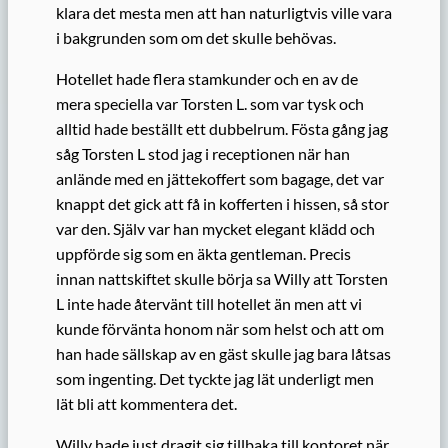
klara det mesta men att han naturligtvis ville vara
i bakgrunden som om det skulle behövas.
Hotellet hade flera stamkunder och en av de
mera speciella var Torsten L. som var tysk och
alltid hade beställt ett dubbelrum. Fösta gång jag
såg Torsten L stod jag i receptionen när han
anlände med en jättekoffert som bagage, det var
knappt det gick att få in kofferten i hissen, så stor
var den. Själv var han mycket elegant klädd och
uppförde sig som en äkta gentleman. Precis
innan nattskiftet skulle börja sa Willy att Torsten
L inte hade återvänt till hotellet än men att vi
kunde förvänta honom när som helst och att om
han hade sällskap av en gäst skulle jag bara låtsas
som ingenting. Det tyckte jag lät underligt men
lät bli att kommentera det.
Willy hade just dragit sig tillbaka till kontoret när