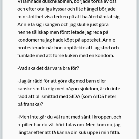
Vi lämnade duschkabinen, började torka av oss
och efter otaliga kyssar och lite hångel började
min stolthet visa tecken på att ha återhämtat sig.
Annie la sig i sängen och jag skulle just göra
henne sällskap men först letade jag reda på
kondomerna jag hade köpt på apoteket. Annie
protesterade när hon upptäckte att jag stod och
fumlade med att förse kuken med en kondom.
-Vad ska det där vara bra för?
-Jag är rädd för att göra dig med barn eller
kanske smitta dig med någon sjukdom, är du inte
rädd att bli smittad med SIDA (som AIDS heter
på franska)?
-Men inte går du väl runt med sånt i kroppen, och
p-piller har du väl hört talas om. Men kom nu, jag
längtar efter att få känna din kuk uppe i min fitta.