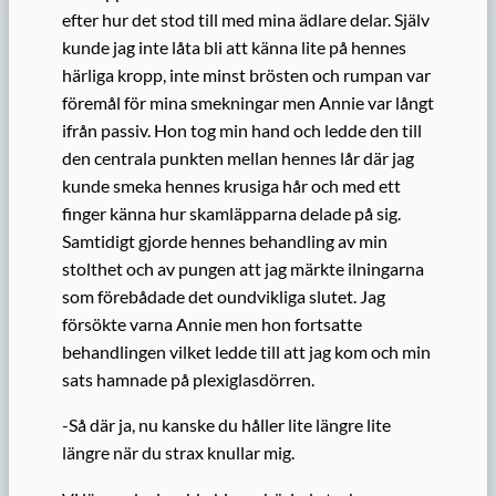
efter hur det stod till med mina ädlare delar. Själv
kunde jag inte låta bli att känna lite på hennes
härliga kropp, inte minst brösten och rumpan var
föremål för mina smekningar men Annie var långt
ifrån passiv. Hon tog min hand och ledde den till
den centrala punkten mellan hennes lår där jag
kunde smeka hennes krusiga hår och med ett
finger känna hur skamläpparna delade på sig.
Samtidigt gjorde hennes behandling av min
stolthet och av pungen att jag märkte ilningarna
som förebådade det oundvikliga slutet. Jag
försökte varna Annie men hon fortsatte
behandlingen vilket ledde till att jag kom och min
sats hamnade på plexiglasdörren.
-Så där ja, nu kanske du håller lite längre lite
längre när du strax knullar mig.