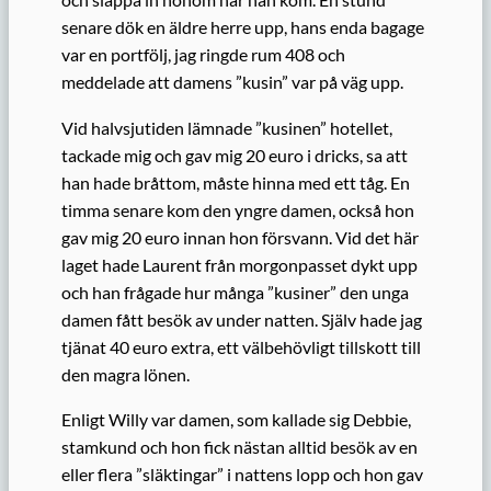
senare dök en äldre herre upp, hans enda bagage
var en portfölj, jag ringde rum 408 och
meddelade att damens ”kusin” var på väg upp.
Vid halvsjutiden lämnade ”kusinen” hotellet,
tackade mig och gav mig 20 euro i dricks, sa att
han hade bråttom, måste hinna med ett tåg. En
timma senare kom den yngre damen, också hon
gav mig 20 euro innan hon försvann. Vid det här
laget hade Laurent från morgonpasset dykt upp
och han frågade hur många ”kusiner” den unga
damen fått besök av under natten. Själv hade jag
tjänat 40 euro extra, ett välbehövligt tillskott till
den magra lönen.
Enligt Willy var damen, som kallade sig Debbie,
stamkund och hon fick nästan alltid besök av en
eller flera ”släktingar” i nattens lopp och hon gav