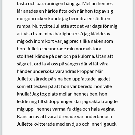
fasta och bara aningen hängiga. Mellan hennes
lår anades en hårlös fitta och när hon tog av sig
morgonrocken kunde jag beundra en söt liten
rumpa. Nu tyckte Juliette att det var dags för mig
att visa fram mina härligheter så jag klädde av
mig och inom kort var jag precis lika naken som
hon. Juliette beundrade min normalstora
stolthet, kände på den och på kulorna. Utan att
säga ett ord la vi oss på sängen där vi lät våra
händer undersöka varandras kroppar. När
Juliette särade på sina ben uppfattade jag det
som ett tecken på att hon var beredd, hon ville
knulla! Jag tog plats mellan hennes ben, hon
ledde mig till slidöppningen där jag sakta trängde
mig upp i hennes varma, fuktiga och hala vagina.
Känslan av att vara förenade var underbar och
Juliette kvitterade med en djup och innerlig suck.