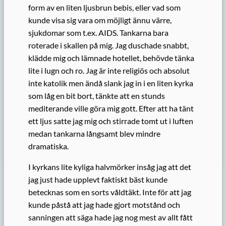
form av en liten ljusbrun bebis, eller vad som
kunde visa sig vara om möjligt ännu värre,
sjukdomar som t.ex. AIDS. Tankarna bara
roterade i skallen på mig. Jag duschade snabbt,
klädde mig och lämnade hotellet, behövde tänka
lite i lugn och ro. Jag är inte religiös och absolut
inte katolik men ändå slank jag in i en liten kyrka
som låg en bit bort, tänkte att en stunds
mediterande ville göra mig gott. Efter att ha tänt
ett ljus satte jag mig och stirrade tomt ut i luften
medan tankarna långsamt blev mindre
dramatiska.
I kyrkans lite kyliga halvmörker insåg jag att det
jag just hade upplevt faktiskt bäst kunde
betecknas som en sorts våldtäkt. Inte för att jag
kunde påstå att jag hade gjort motstånd och
sanningen att säga hade jag nog mest av allt fått