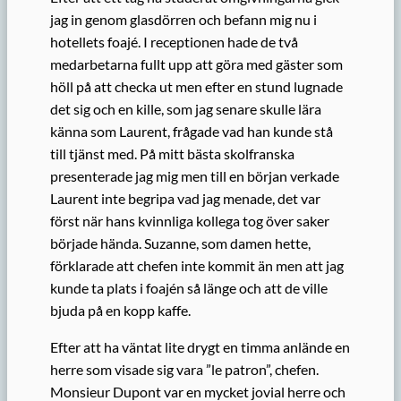
jag in genom glasdörren och befann mig nu i
hotellets foajé. I receptionen hade de två
medarbetarna fullt upp att göra med gäster som
höll på att checka ut men efter en stund lugnade
det sig och en kille, som jag senare skulle lära
känna som Laurent, frågade vad han kunde stå
till tjänst med. På mitt bästa skolfranska
presenterade jag mig men till en början verkade
Laurent inte begripa vad jag menade, det var
först när hans kvinnliga kollega tog över saker
började hända. Suzanne, som damen hette,
förklarade att chefen inte kommit än men att jag
kunde ta plats i foajén så länge och att de ville
bjuda på en kopp kaffe.
Efter att ha väntat lite drygt en timma anlände en
herre som visade sig vara ”le patron”, chefen.
Monsieur Dupont var en mycket jovial herre och