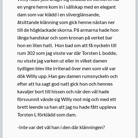
en yngre herre kom in i sällskap med en elegant
dam som var klädd i en silverglänsande,
åtsittande klänning som gick henne nästan ner
till de högklackade skorna. På armarna hade hon
långa handskar och som kronan på verket bar
hon en liten hatt. Hon bad om att få nyckeln till
rum 302 som jag visste var där Torsten L bodde,
nu visste jag varken ut eller in vilket damen
tydligen blev lite irriterad över men som väl var
dök Willy upp. Han gav damen rumsnyckeln och
efter att ha sagt god natt gick hon och hennes
kavaljer bort till hissen och när den väl hade
försvunnit vände sig Willy mot mig och med ett
brett leende sa han att jag nu hade fått uppleva
Torsten L förklädd som dam.
-Inte var det väl han i den där klänningen?