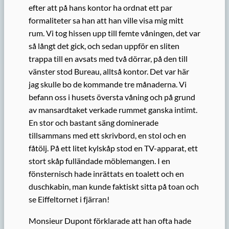
efter att på hans kontor ha ordnat ett par
formaliteter sa han att han ville visa mig mitt
rum. Vi tog hissen upp till femte våningen, det var
så långt det gick, och sedan uppför en sliten
trappa till en avsats med två dörrar, på den till
vänster stod Bureau, alltså kontor. Det var här
jag skulle bo de kommande tre månaderna. Vi
befann oss i husets översta våning och på grund
av mansardtaket verkade rummet ganska intimt.
En stor och bastant säng dominerade
tillsammans med ett skrivbord, en stol och en
fåtölj. På ett litet kylskåp stod en TV-apparat, ett
stort skåp fulländade möblemangen. I en
fönsternisch hade inrättats en toalett och en
duschkabin, man kunde faktiskt sitta på toan och
se Eiffeltornet i fjärran!
Monsieur Dupont förklarade att han ofta hade