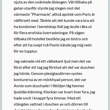
njuta av den oväntade älskogen. Väl tillbaka på
gatan utanför styrde jag stegen mot det
närmaste ”Pharmacie”, alltså apotek som Paris är
välförsett med. Tänkte att det kunde vara bra att
ha kondomer i beredskap ifall jag skulle råka ut
för flera erotiska överraskningar. På vägen
tillbaka till hotellet besökte jag en bistro och
efter att ha svept två Pastis kände jag mig redo
för en tupplur.
Jag vaknade vid ett välbekant ljud men det var
först efter ett tag jag förstod att det var duschen
jag hörde. Genom plexiglasdörren syntes
konturerna av en mörkhyad person, det var
Annie som duschade! I fåtöljen låg hennes
ljusblåa klänning. Klockan var kvart över fyra, jag
hade sovit i knappt fyra timmar. Med ett
stängdes vattnet i duschen av och dörren till