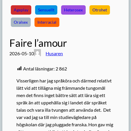
Ageplay
Sensuellt
Heterosex
Otrohet
Oralsex
Interracial
Faire l’amour
2026-05-10
Husaren
Antal läsningar:
2 862
Visserligen har jag språköra och därmed relativt
lätt vid att tillägna mig främmande tungomål
men det finns inget bättre sätt att lära sig ett
språk än att uppehålla sig i landet där språket
talas och vara illa tvungen att använda det. Det
var vad jag sa till min studievägledare på
högskolan där jag pluggade franska. Hon gav mig