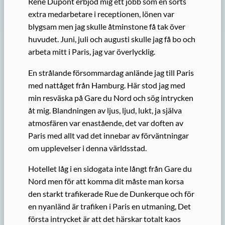
René Dupont erbjöd mig ett jobb som en sorts
extra medarbetare i receptionen, lönen var
blygsam men jag skulle åtminstone få tak över
huvudet. Juni, juli och augusti skulle jag få bo och
arbeta mitt i Paris, jag var överlycklig.
En strålande försommardag anlände jag till Paris
med nattåget från Hamburg. Här stod jag med
min resväska på Gare du Nord och sög intrycken
åt mig. Blandningen av ljus, ljud, lukt, ja själva
atmosfären var enastående, det var doften av
Paris med allt vad det innebar av förväntningar
om upplevelser i denna världsstad.
Hotellet låg i en sidogata inte långt från Gare du
Nord men för att komma dit måste man korsa
den starkt trafikerade Rue de Dunkerque och för
en nyanländ är trafiken i Paris en utmaning, Det
första intrycket är att det härskar totalt kaos