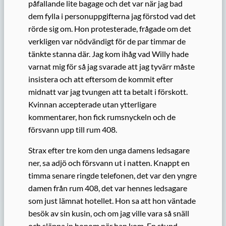
påfallande lite bagage och det var när jag bad
dem fylla i personuppgifterna jag förstod vad det
rörde sig om. Hon protesterade, frågade om det
verkligen var nödvändigt för de par timmar de
tänkte stanna där. Jag kom ihåg vad Willy hade
varnat mig för så jag svarade att jag tyvärr måste
insistera och att eftersom de kommit efter
midnatt var jag tvungen att ta betalt i förskott.
Kvinnan accepterade utan ytterligare
kommentarer, hon fick rumsnyckeln och de
försvann upp till rum 408.
Strax efter tre kom den unga damens ledsagare
ner, sa adjö och försvann ut i natten. Knappt en
timma senare ringde telefonen, det var den yngre
damen från rum 408, det var hennes ledsagare
som just lämnat hotellet. Hon sa att hon väntade
besök av sin kusin, och om jag ville vara så snäll
och släppa in honom när han kom. En stund