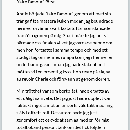
”faire l’amour” först.
Annie började ”faire l’amour” genom att med sin
trånga fitta massera kuken medan jag beundrade
hennes förvånansvärt fasta tuttar som dansade
framför ögonen på mig. Snart märkte jag hur vi
närmade oss finalen vilket jag varnade henne om
men hon fortsatte i samma tempo och med ett
stadigt tag om hennes rumpa kom jag i henne i en
underbar orgasm. Innan jag hade slaknat helt
möttes vi i en ordentlig kyss, hon reste på sig, sa
au revoir Cherie och försvann ut genom dörren.
Min trötthet var som bortblåst, hade ersatts av
ett dåligt samvete. Det jag just hade upplevt var
faktiskt inget annat än en sorts våldtäkt med mig
själv i offrets roll. Dessutom hade jag just
genomfört ett oskyddat samlag med en för mig
totalt okänd person, tänk om det fick följder i