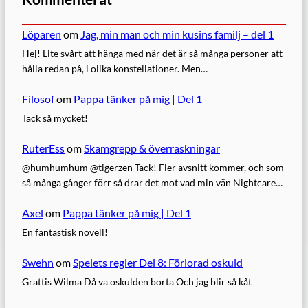
Löparen
om
Jag, min man och min kusins familj – del 1
Hej! Lite svårt att hänga med när det är så många personer att
hålla redan på, i olika konstellationer. Men…
Filosof
om
Pappa tänker på mig | Del 1
Tack så mycket!
RuterEss
om
Skamgrepp & överraskningar
@humhumhum @tigerzen Tack! Fler avsnitt kommer, och som
så många gånger förr så drar det mot vad min vän Nightcare…
Axel
om
Pappa tänker på mig | Del 1
En fantastisk novell!
Swehn
om
Spelets regler Del 8: Förlorad oskuld
Grattis Wilma Då va oskulden borta Och jag blir så kåt