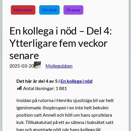
Heterosex
Otrohet
Oralsex
En kollega i nöd – Del 4:
Ytterligare fem veckor
senare
2025-03-20
Mollegubben
Det här är del 4 av 5 i
En kollega i nöd
Antal läsningar:
1 881
Insidan på rutorna i Henriks sjusitsiga bil var helt
igenimmade. Ihopkrupen i en inte helt bekväm
position satt Anneli och höll om hans sprutklara
kuk. Tillbakalutad på ett av sätena i baksätet satt
han och grymtade nöjt när hans kollega lät