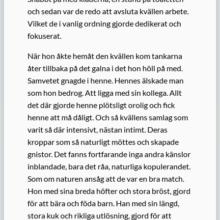
och sedan var de redo att avsluta kvällen arbete.
Vilket de i vanlig ordning gjorde dedikerat och
fokuserat.
När hon åkte hemåt den kvällen kom tankarna
åter tillbaka på det galna i det hon höll på med.
Samvetet gnagde i henne. Hennes älskade man
som hon bedrog. Att ligga med sin kollega. Allt
det där gjorde henne plötsligt orolig och fick
henne att må dåligt. Och så kvällens samlag som
varit så där intensivt, nästan intimt. Deras
kroppar som så naturligt möttes och skapade
gnistor. Det fanns fortfarande inga andra känslor
inblandade, bara det råa, naturliga kopulerandet.
Som om naturen ansåg att de var en bra match.
Hon med sina breda höfter och stora bröst, gjord
för att bära och föda barn. Han med sin längd,
stora kuk och rikliga utlösning, gjord för att