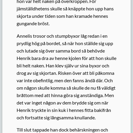
hon var helt naken på överkroppen. För
jämställdhetens skulle så knäppte hon upp hans
skjorta under tiden som han kramade hennes
gungande bröst.
Annelis trosor och stumpbyxor låg redan i en
prydlig hög på bordet, så när hon ställde sig upp
och lutade sig över samma bord så behövde
Henrik bara dra av henne kjolen för att hon skulle
bli helt naken. Han klev själv ur sina byxor och
drog av sig skjortan. Risken över att bli påkomna
var inte obefintlig, men den fanns ändå där. Och
om någon skulle komma så skulle de nu få väldigt
bråttom med att hinna göra sig anständiga. Men
det var inget någon av dem brydde sig om när
Henrik tryckte in sin kuk i hennes fitta bakifrån
och fortsatte sig långsamma knullande.
Till slut tappade han dock behärskningen och