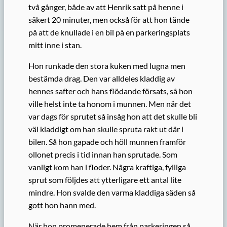
två gånger, både av att Henrik satt på henne i
säkert 20 minuter, men också för att hon tände
på att de knullade i en bil på en parkeringsplats
mitt inne i stan.
Hon runkade den stora kuken med lugna men
bestämda drag. Den var alldeles kladdig av
hennes safter och hans flödande försats, så hon
ville helst inte ta honom i munnen. Men när det
var dags för sprutet så insåg hon att det skulle bli
väl kladdigt om han skulle spruta rakt ut där i
bilen. Så hon gapade och höll munnen framför
ollonet precis i tid innan han sprutade. Som
vanligt kom han i floder. Några kraftiga, fylliga
sprut som följdes att ytterligare ett antal lite
mindre. Hon svalde den varma kladdiga säden så
gott hon hann med.
När hon promenerade hem från parkeringen så