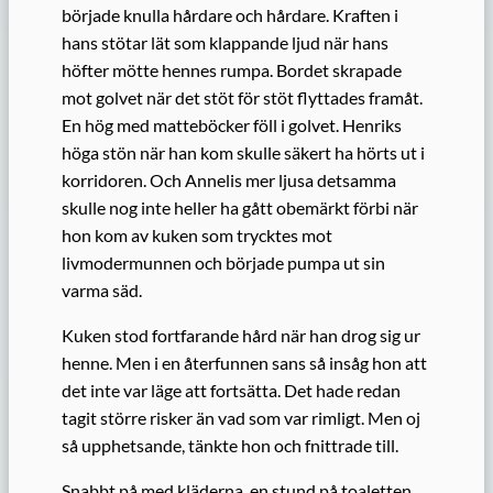
började knulla hårdare och hårdare. Kraften i
hans stötar lät som klappande ljud när hans
höfter mötte hennes rumpa. Bordet skrapade
mot golvet när det stöt för stöt flyttades framåt.
En hög med matteböcker föll i golvet. Henriks
höga stön när han kom skulle säkert ha hörts ut i
korridoren. Och Annelis mer ljusa detsamma
skulle nog inte heller ha gått obemärkt förbi när
hon kom av kuken som trycktes mot
livmodermunnen och började pumpa ut sin
varma säd.
Kuken stod fortfarande hård när han drog sig ur
henne. Men i en återfunnen sans så insåg hon att
det inte var läge att fortsätta. Det hade redan
tagit större risker än vad som var rimligt. Men oj
så upphetsande, tänkte hon och fnittrade till.
Snabbt på med kläderna, en stund på toaletten