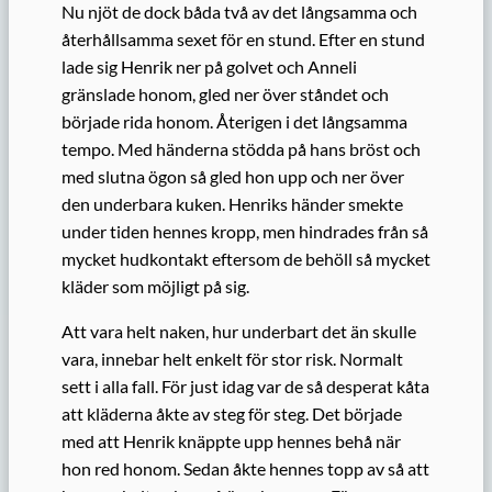
Nu njöt de dock båda två av det långsamma och
återhållsamma sexet för en stund. Efter en stund
lade sig Henrik ner på golvet och Anneli
gränslade honom, gled ner över ståndet och
började rida honom. Återigen i det långsamma
tempo. Med händerna stödda på hans bröst och
med slutna ögon så gled hon upp och ner över
den underbara kuken. Henriks händer smekte
under tiden hennes kropp, men hindrades från så
mycket hudkontakt eftersom de behöll så mycket
kläder som möjligt på sig.
Att vara helt naken, hur underbart det än skulle
vara, innebar helt enkelt för stor risk. Normalt
sett i alla fall. För just idag var de så desperat kåta
att kläderna åkte av steg för steg. Det började
med att Henrik knäppte upp hennes behå när
hon red honom. Sedan åkte hennes topp av så att