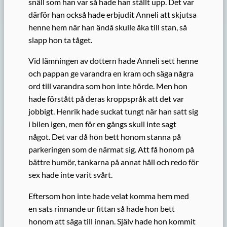
snäll som han var så hade han ställt upp. Det var
därför han också hade erbjudit Anneli att skjutsa
henne hem när han ändå skulle åka till stan, så
slapp hon ta tåget.
Vid lämningen av dottern hade Anneli sett henne
och pappan ge varandra en kram och säga några
ord till varandra som hon inte hörde. Men hon
hade förstått på deras kroppspråk att det var
jobbigt. Henrik hade suckat tungt när han satt sig
i bilen igen, men för en gångs skull inte sagt
något. Det var då hon bett honom stanna på
parkeringen som de närmat sig. Att få honom på
bättre humör, tankarna på annat håll och redo för
sex hade inte varit svårt.
Eftersom hon inte hade velat komma hem med
en sats rinnande ur fittan så hade hon bett
honom att säga till innan. Själv hade hon kommit