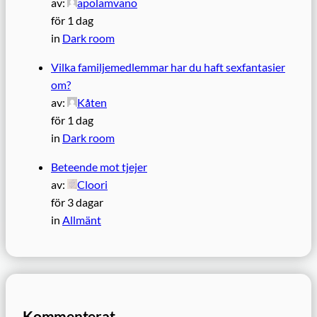
av:
apolamvano
för 1 dag
in
Dark room
Vilka familjemedlemmar har du haft sexfantasier
om?
av:
Kåten
för 1 dag
in
Dark room
Beteende mot tjejer
av:
Cloori
för 3 dagar
in
Allmänt
Kommenterat