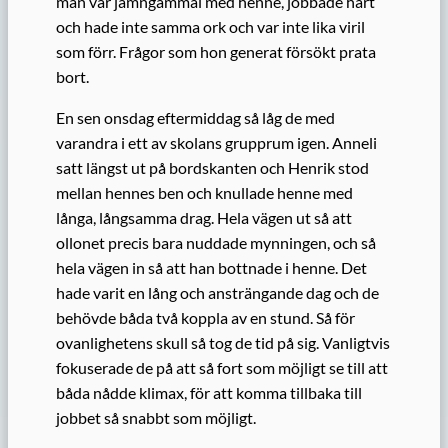
man var jämngammal med henne, jobbade hårt
och hade inte samma ork och var inte lika viril
som förr. Frågor som hon generat försökt prata
bort.
En sen onsdag eftermiddag så låg de med
varandra i ett av skolans grupprum igen. Anneli
satt längst ut på bordskanten och Henrik stod
mellan hennes ben och knullade henne med
långa, långsamma drag. Hela vägen ut så att
ollonet precis bara nuddade mynningen, och så
hela vägen in så att han bottnade i henne. Det
hade varit en lång och ansträngande dag och de
behövde båda två koppla av en stund. Så för
ovanlighetens skull så tog de tid på sig. Vanligtvis
fokuserade de på att så fort som möjligt se till att
båda nådde klimax, för att komma tillbaka till
jobbet så snabbt som möjligt.