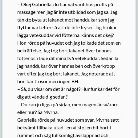
– Okej Gabriella, du har väl varit hos proffs på
massage men jag är inte utbildad som jag sa. Jag
tänkte byta ut lakanet mot handdukar som jag
flyttar vart efter så att du inte fryser. Jag brukar
lägga vetekuddar vid fötterna, känns det okej?
Hon rörde på huvudet och jag tolkade det som en
bekräftelse. Jag tog bort lakanet över hennes
fötter och lade dit mina två vetekuddar. Sedan la
jag handdukar över hennes ben och överkropp
vart efter jag tog bort lakanet. Jag noterade att
hon bar trosor men ingen BH.
– Så, du visar om det är något? Hur funkar det för
dig att vända dig sedan?
– Du kan ju ligga på sidan, men magen är svårare,
eller hur? Sa Myrna.
Gabriella rörde på huvudet som svar. Myrna satt
bekvämt tillbakalutad i en vilstol en bit bort i
rummet och såg fullkomligt avslappnad och