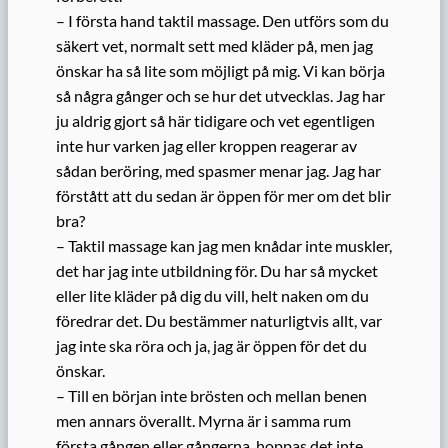
– I första hand taktil massage. Den utförs som du
säkert vet, normalt sett med kläder på, men jag
önskar ha så lite som möjligt på mig. Vi kan börja
så några gånger och se hur det utvecklas. Jag har
ju aldrig gjort så här tidigare och vet egentligen
inte hur varken jag eller kroppen reagerar av
sådan beröring, med spasmer menar jag. Jag har
förstått att du sedan är öppen för mer om det blir
bra?
– Taktil massage kan jag men knådar inte muskler,
det har jag inte utbildning för. Du har så mycket
eller lite kläder på dig du vill, helt naken om du
föredrar det. Du bestämmer naturligtvis allt, var
jag inte ska röra och ja, jag är öppen för det du
önskar.
– Till en början inte brösten och mellan benen
men annars överallt. Myrna är i samma rum
första gången eller gångerna, hoppas det inte