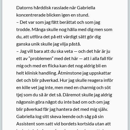
Datorns hårddisk rasslade när Gabriella
koncentrerade blicken igen en stund.
– Det var som jag fått berättat och som jag
trodde. Många skulle nog hålla med dig men som
du, att utföra det på ett värdigt sätt gör dig
ganska unik skulle jag vilja påstå.
– Jag vill bara att du ska veta — och det här är ju
ett av ”problemen” med det här — att i alla fall för
mig och med en flicka kan det nog aldrig bli en
helt klinisk handling. Åtminstone jag uppskattar
det och blir påverkad. Hur jag skulle reagera inför
en kille vet jag inte, men med en charmig och söt
tjej som du så är det så. Däremot skulle jag aldrig
någonsin göra något du inte bad om och om jag
blir påverkad får jag hantera det med mig själv.
Gabriella log sitt skeva leende och såg på sin
Assistent som satt vid bordets kortsida utan att