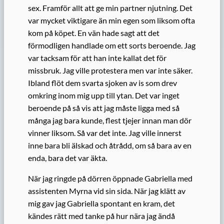
sex. Framför allt att ge min partner njutning. Det
var mycket viktigare än min egen som liksom ofta
kom på köpet. En vän hade sagt att det
förmodligen handlade om ett sorts beroende. Jag
var tacksam för att han inte kallat det för
missbruk. Jag ville protestera men var inte säker.
Ibland flöt dem svarta sjoken av is som drev
omkring inom mig upp till ytan. Det var inget
beroende på så vis att jag måste ligga med så
många jag bara kunde, flest tjejer innan man dör
vinner liksom. Så var det inte. Jag ville innerst
inne bara bli älskad och åtrådd, om så bara av en
enda, bara det var äkta.
När jag ringde på dörren öppnade Gabriella med
assistenten Myrna vid sin sida. När jag klätt av
mig gav jag Gabriella spontant en kram, det
kändes rätt med tanke på hur nära jag ändå