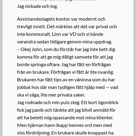
Jag nickade och log.
Assistansbolagets kontor var modernt och
trevligt inrett. Det märktes att det var privat och
inte kommunalt. Linn var VD och vi kände
varandra sedan tidigare genom mina uppdrag.
– Okej John, som du förstår har jag inte bett dig
komma för att ge mig dåligt samvete för att jag
borde springa oftare. Jag har fått en förfrågan
från en brukare. Förfrågan vi fått är lite ovanlig.
Brukaren har fått tips av en väninna som du har
jobbat hos där man tydligen fått hjälp med — vad
ska vi säga, lite mer privata saker.
Jag rodnade och min puls steg. Ett kort ögonblick
fick jag panik och tänkte att jag blivit anmäld för
att ha betett mig opassande mot mina klienter.
Men hjärnan hann ikapp hennes ord men med
viss fördröjning. En brukare skulle knappast ha