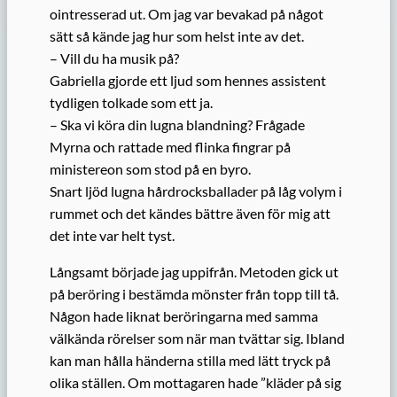
ointresserad ut. Om jag var bevakad på något
sätt så kände jag hur som helst inte av det.
– Vill du ha musik på?
Gabriella gjorde ett ljud som hennes assistent
tydligen tolkade som ett ja.
– Ska vi köra din lugna blandning? Frågade
Myrna och rattade med flinka fingrar på
ministereon som stod på en byro.
Snart ljöd lugna hårdrocksballader på låg volym i
rummet och det kändes bättre även för mig att
det inte var helt tyst.
Långsamt började jag uppifrån. Metoden gick ut
på beröring i bestämda mönster från topp till tå.
Någon hade liknat beröringarna med samma
välkända rörelser som när man tvättar sig. Ibland
kan man hålla händerna stilla med lätt tryck på
olika ställen. Om mottagaren hade ”kläder på sig