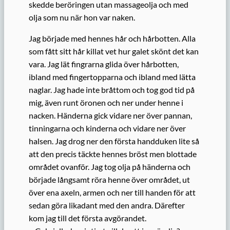
skedde beröringen utan massageolja och med
olja som nu när hon var naken.
Jag började med hennes hår och hårbotten. Alla
som fått sitt hår killat vet hur galet skönt det kan
vara. Jag lät fingrarna glida över hårbotten,
ibland med fingertopparna och ibland med lätta
naglar. Jag hade inte bråttom och tog god tid på
mig, även runt öronen och ner under henne i
nacken. Händerna gick vidare ner över pannan,
tinningarna och kinderna och vidare ner över
halsen. Jag drog ner den första handduken lite så
att den precis täckte hennes bröst men blottade
området ovanför. Jag tog olja på händerna och
började långsamt röra henne över området, ut
över ena axeln, armen och ner till handen för att
sedan göra likadant med den andra. Därefter
kom jag till det första avgörandet.