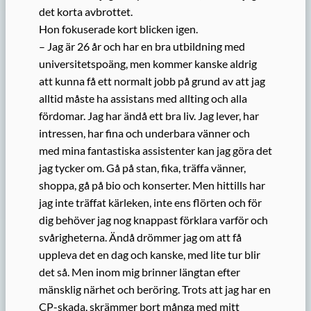
det korta avbrottet.
Hon fokuserade kort blicken igen.
– Jag är 26 år och har en bra utbildning med
universitetspoäng, men kommer kanske aldrig
att kunna få ett normalt jobb på grund av att jag
alltid måste ha assistans med allting och alla
fördomar. Jag har ändå ett bra liv. Jag lever, har
intressen, har fina och underbara vänner och
med mina fantastiska assistenter kan jag göra det
jag tycker om. Gå på stan, fika, träffa vänner,
shoppa, gå på bio och konserter. Men hittills har
jag inte träffat kärleken, inte ens flörten och för
dig behöver jag nog knappast förklara varför och
svårigheterna. Ändå drömmer jag om att få
uppleva det en dag och kanske, med lite tur blir
det så. Men inom mig brinner längtan efter
mänsklig närhet och beröring. Trots att jag har en
CP-skada, skrämmer bort många med mitt