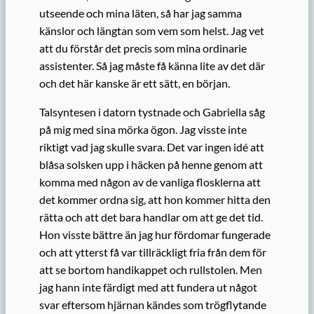
utseende och mina läten, så har jag samma
känslor och längtan som vem som helst. Jag vet
att du förstår det precis som mina ordinarie
assistenter. Så jag måste få känna lite av det där
och det här kanske är ett sätt, en början.
Talsyntesen i datorn tystnade och Gabriella såg
på mig med sina mörka ögon. Jag visste inte
riktigt vad jag skulle svara. Det var ingen idé att
blåsa solsken upp i häcken på henne genom att
komma med någon av de vanliga flosklerna att
det kommer ordna sig, att hon kommer hitta den
rätta och att det bara handlar om att ge det tid.
Hon visste bättre än jag hur fördomar fungerade
och att ytterst få var tillräckligt fria från dem för
att se bortom handikappet och rullstolen. Men
jag hann inte färdigt med att fundera ut något
svar eftersom hjärnan kändes som trögflytande