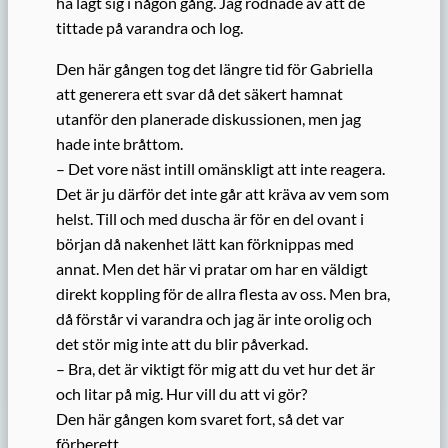
ha lagt sig i någon gång. Jag rodnade av att de
tittade på varandra och log.
Den här gången tog det längre tid för Gabriella
att generera ett svar då det säkert hamnat
utanför den planerade diskussionen, men jag
hade inte bråttom.
– Det vore näst intill omänskligt att inte reagera.
Det är ju därför det inte går att kräva av vem som
helst. Till och med duscha är för en del ovant i
början då nakenhet lätt kan förknippas med
annat. Men det här vi pratar om har en väldigt
direkt koppling för de allra flesta av oss. Men bra,
då förstår vi varandra och jag är inte orolig och
det stör mig inte att du blir påverkad.
– Bra, det är viktigt för mig att du vet hur det är
och litar på mig. Hur vill du att vi gör?
Den här gången kom svaret fort, så det var
förberett.