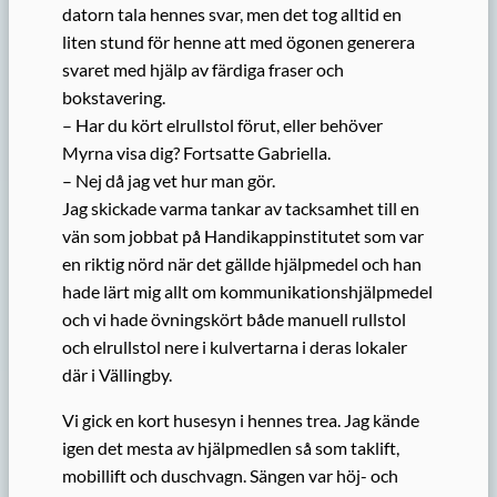
datorn tala hennes svar, men det tog alltid en
liten stund för henne att med ögonen generera
svaret med hjälp av färdiga fraser och
bokstavering.
– Har du kört elrullstol förut, eller behöver
Myrna visa dig? Fortsatte Gabriella.
– Nej då jag vet hur man gör.
Jag skickade varma tankar av tacksamhet till en
vän som jobbat på Handikappinstitutet som var
en riktig nörd när det gällde hjälpmedel och han
hade lärt mig allt om kommunikationshjälpmedel
och vi hade övningskört både manuell rullstol
och elrullstol nere i kulvertarna i deras lokaler
där i Vällingby.
Vi gick en kort husesyn i hennes trea. Jag kände
igen det mesta av hjälpmedlen så som taklift,
mobillift och duschvagn. Sängen var höj- och