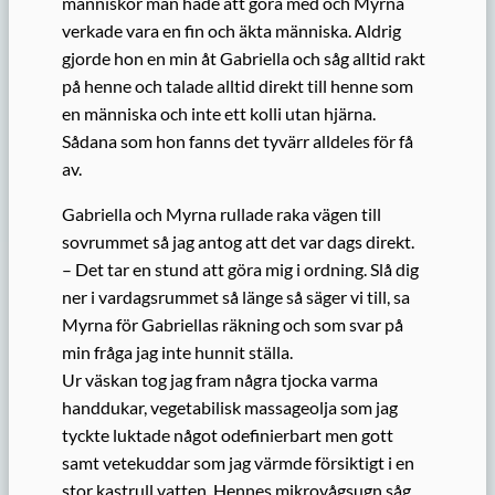
människor man hade att göra med och Myrna
verkade vara en fin och äkta människa. Aldrig
gjorde hon en min åt Gabriella och såg alltid rakt
på henne och talade alltid direkt till henne som
en människa och inte ett kolli utan hjärna.
Sådana som hon fanns det tyvärr alldeles för få
av.
Gabriella och Myrna rullade raka vägen till
sovrummet så jag antog att det var dags direkt.
– Det tar en stund att göra mig i ordning. Slå dig
ner i vardagsrummet så länge så säger vi till, sa
Myrna för Gabriellas räkning och som svar på
min fråga jag inte hunnit ställa.
Ur väskan tog jag fram några tjocka varma
handdukar, vegetabilisk massageolja som jag
tyckte luktade något odefinierbart men gott
samt vetekuddar som jag värmde försiktigt i en
stor kastrull vatten. Hennes mikrovågsugn såg