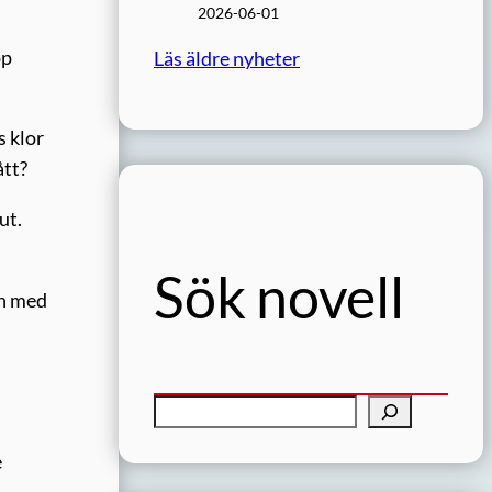
2026-06-01
pp
Läs äldre nyheter
s klor
ått?
ut.
Sök novell
in med
S
ö
e
k