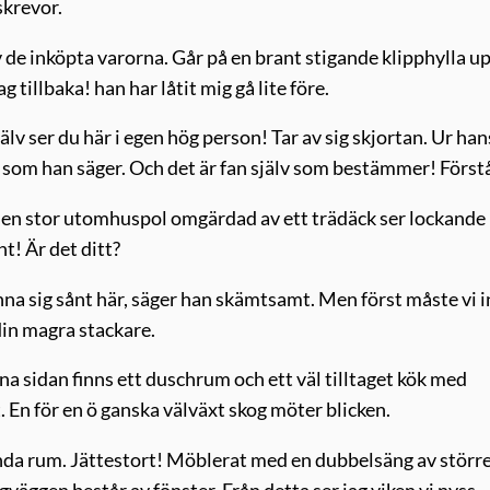
skrevor.
v de inköpta varorna. Går på en brant stigande klipphylla u
g tillbaka! han har låtit mig gå lite före.
v ser du här i egen hög person! Tar av sig skjortan. Ur han
r som han säger. Och det är fan själv som bestämmer! Först
 en stor utomhuspol omgärdad av ett trädäck ser lockande 
t! Är det ditt?
na sig sånt här, säger han skämtsamt. Men först måste vi 
din magra stackare.
ena sidan finns ett duschrum och ett väl tilltaget kök med
 En för en ö ganska välväxt skog möter blicken.
enda rum. Jättestort! Möblerat med en dubbelsäng av störr