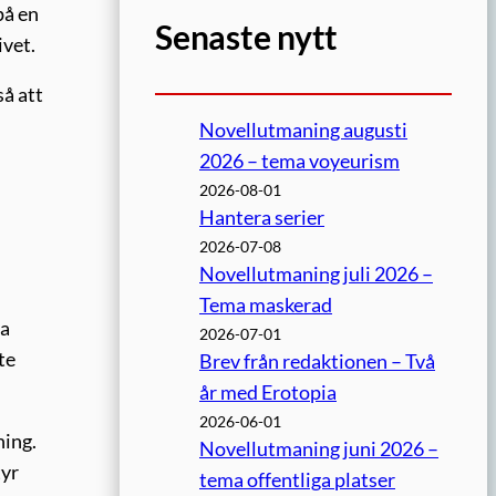
på en
Senaste nytt
ivet.
så att
Novellutmaning augusti
2026 – tema voyeurism
2026-08-01
Hantera serier
2026-07-08
Novellutmaning juli 2026 –
Tema maskerad
ra
2026-07-01
te
Brev från redaktionen – Två
år med Erotopia
2026-06-01
ning.
Novellutmaning juni 2026 –
tyr
tema offentliga platser