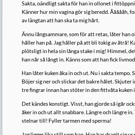
Sakta, oändligt sakta för han in ollonet i fittöppn
Känner hur min vagina gör sig beredd. Åååååh, fo
av längtan att han ska ta mig hårt.
Ännu långsammare, som för att retas, låter han o
håller han på. Jag håller på att bli tokig av åtrå!
plötsligt in hela sin långa stake i mig! Himmel, de
han når så långt in. Känns som att han fick livmod
Han låter kuken åka in och ut. Nu i sakta tempo. 
Böjer sig ner och slickar det bakre hålet. Skjuter
tre fingrar innan han stöter in den fittvåta kuken 
Det kändes konstigt. Visst, han gjorde så igår oc
åker in och ut allt snabbare. Längre och längre in
stelnar till! Fyller tarmen med sperma!
Jag ligger lika still som han. Han har dragit sig 