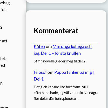
behag.
full
Så
Kommenterat
r att
Kåten
om
Min unga kollega och
jag. Del 1 – första knullen
let.
Så fin novelle gleder meg til del 2
med
Filosof
om
Pappa tänker på mig |
Del 1
en
Det gick kanske lite fort fram. Nu i
efterhand hade jag väl velat skriva några
fler delar där hon spionerar…
pprar