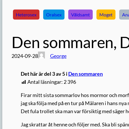
Heterosex
Oralsex
Våldsamt
Moget
Ana
Den sommaren, De
2024-09-28
George
Det här är del 3 av 5 i
Den sommaren
Antal läsningar:
2 396
Firar mitt sista sommarlov hos mormor och morfar
jag ska följa med på en tur på Mälaren i hans nya
Det fula trollet ska man var försiktig med säger 
Jag skrattar åt henne och följer med. Ska bli spän