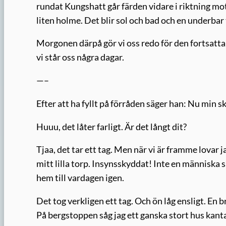
rundat Kungshatt går färden vidare i riktning mot
liten holme. Det blir sol och bad och en underbar 
Morgonen därpå gör vi oss redo för den fortsatta 
vi står oss några dagar.
—–
Efter att ha fyllt på förråden säger han: Nu min skö
Huuu, det låter farligt. Är det långt dit?
Tjaa, det tar ett tag. Men när vi är framme lovar j
mitt lilla torp. Insynsskyddat! Inte en människa s
hem till vardagen igen.
Det tog verkligen ett tag. Och ön låg ensligt. En b
På bergstoppen såg jag ett ganska stort hus kant