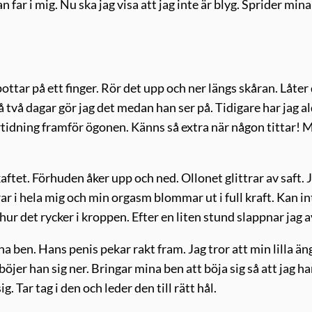
an far i mig. Nu ska jag visa att jag inte är blyg. Sprider min
pottar på ett finger. Rör det upp och ner längs skåran. Låter
 två dagar gör jag det medan han ser på. Tidigare har jag al
tidning framför ögonen. Känns så extra när någon tittar! 
kaftet. Förhuden åker upp och ned. Ollonet glittrar av saft. 
rar i hela mig och min orgasm blommar ut i full kraft. Kan in
 hur det rycker i kroppen. Efter en liten stund slappnar jag a
ben. Hans penis pekar rakt fram. Jag tror att min lilla än
jer han sig ner. Bringar mina ben att böja sig så att jag ha
. Tar tag i den och leder den till rätt hål.