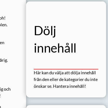
bh!
olen.
Dölj
ten
innehåll
årig.
Här kan du välja att dölja innehåll
från den eller de kategorier du inte
önskar se.
Hantera innehåll!
ig och
!
m