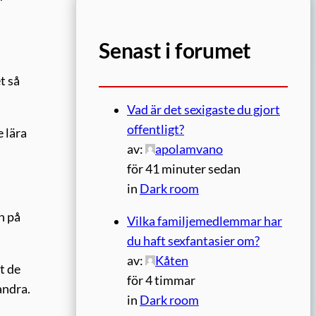
Senast i forumet
t så
Vad är det sexigaste du gjort
offentligt?
 lära
av:
apolamvano
för 41 minuter sedan
in
Dark room
n på
Vilka familjemedlemmar har
du haft sexfantasier om?
av:
Kåten
t de
för 4 timmar
andra.
in
Dark room