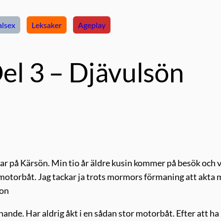
lsex
Leksaker
Ageplay
l 3 – Djävulsön
 på Kärsön. Min tio år äldre kusin kommer på besök och vi
 motorbåt. Jag tackar ja trots mormors förmaning att akta 
hon
nande. Har aldrig åkt i en sådan stor motorbåt. Efter att ha