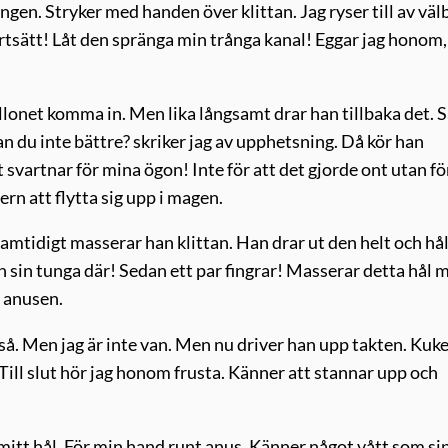
ingen. Stryker med handen över klittan. Jag ryser till av väl
rtsätt! Låt den spränga min trånga kanal! Eggar jag honom, 
llonet komma in. Men lika långsamt drar han tillbaka det. 
 Kan du inte bättre? skriker jag av upphetsning. Då kör han
t svartnar för mina ögon! Inte för att det gjorde ont utan fö
ern att flytta sig upp i magen.
Samtidigt masserar han klittan. Han drar ut den helt och hål
 in sin tunga där! Sedan ett par fingrar! Masserar detta hål 
i anusen.
kså. Men jag är inte van. Men nu driver han upp takten. Kuk
. Till slut hör jag honom frusta. Känner att stannar upp och
ur mitt hål. För min hand runt anus. Känner något vått som si