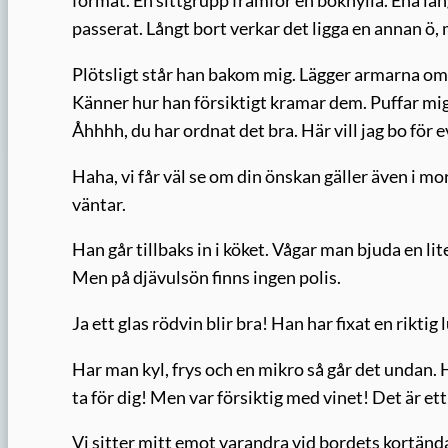
format. En sittgrupp framför en bokhylla. Ena lång
passerat. Långt bort verkar det ligga en annan ö, 
Plötsligt står han bakom mig. Lägger armarna om 
Känner hur han försiktigt kramar dem. Puffar mig 
Åhhhh, du har ordnat det bra. Här vill jag bo för e
Haha, vi får väl se om din önskan gäller även i m
väntar.
Han går tillbaks in i köket. Vågar man bjuda en lit
Men på djävulsön finns ingen polis.
Ja ett glas rödvin blir bra! Han har fixat en rikt
Har man kyl, frys och en mikro så går det undan. H
ta för dig! Men var försiktig med vinet! Det är ett
Vi sitter mitt emot varandra vid bordets kortändar