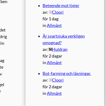
a ben
Beteende mot tjejer
av:
Cloori
för 1 dag
in
Allmänt
 det
Är svartsjuka verkligen
drig
omognad?
Min
av:
Huldran
för 2 dagar
Jag
in
Allmänt
te
Bot-farming och läsningar.
v.
av:
Cloori
gel
för 2 dagar
r
in
Allmänt