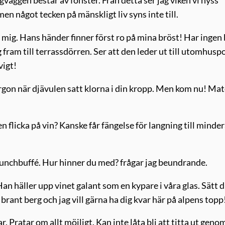
väggen består av fönster. Från detta ser jag viken vi nyss
men något tecken på mänskligt liv syns inte till.
mig. Hans händer finner först ro på mina bröst! Har ingen 
fram till terrassdörren. Ser att den leder ut till utomhusp
vigt!
orgon när djävulen satt klorna i din kropp. Men kom nu! Ma
en flicka på vin? Kanske får fängelse för langning till minder
ig lunchbuffé. Hur hinner du med? frågar jag beundrande.
an häller upp vinet galant som en kypare i våra glas. Sätt d
 brant berg och jag vill gärna ha dig kvar här på alpens topp
. Pratar om allt möjligt. Kan inte låta bli att titta ut geno