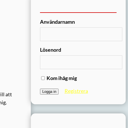
Användarnamn
Lösenord
Kom ihåg mig
Registrera
ll att
mig.