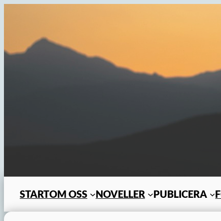
Hoppa
till
innehåll
START
OM OSS
NOVELLER
PUBLICERA