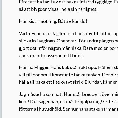
Efter att ha tagit av oss nakna intar vi ryggläge. F
så att blygden visas i hela sin härlighet.
Han kisar mot mig. Bättre kan du!
Vad menar han? Jag för min hand ner till fittan. S
slinka in i vaginan. Onanerar! För andra gången på
gjort det inför någon människa. Bara med en porr
andra hand masserar mitt bröst.
Han halvligger. Hans kuk står rakt upp. Håller i s
vill till honom! Hinner inte tänka tanken. Det pir
hålla tillbaka ett lite kvävt skrik. Blundar, känner
Jag måste ha somnat! Han står bredbent över mina 
kom! Du! säger han, du måste hjälpa mig! Och så bö
fötterna i huvudhöjd. Ser hur hans stake närmar sig