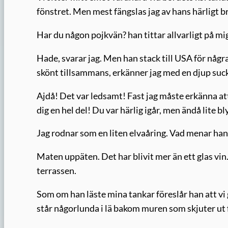
fönstret. Men mest fängslas jag av hans härligt b
Har du någon pojkvän? han tittar allvarligt på mi
Hade, svarar jag. Men han stack till USA för någr
skönt tillsammans, erkänner jag med en djup suc
Ajdå! Det var ledsamt! Fast jag måste erkänna at
dig en hel del! Du var härlig igår, men ändå lite bl
Jag rodnar som en liten elvaåring. Vad menar han? 
Maten uppäten. Det har blivit mer än ett glas vin. 
terrassen.
Som om han läste mina tankar föreslår han att vi
står någorlunda i lä bakom muren som skjuter ut f