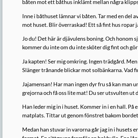
båten mot ett båthus inklämt mellan några klipp
Inne i båthuset lämnar vi båten. Tar med en del a
mot huset. Blir överraskad! Ett så fint hus ropar ja
Jo du! Det här är djävulens boning. Och honom själ
kommer du inte om du inte sköter dig fint och gö
Ja kapten! Ser mig omkring. Ingen trädgård. Men
Slänger trånande blickar mot solbänkarna. Vad fin
Jajamensan! Har man ingen dyr fru så kan man un
grejorna och få oss lite mat! Du ser utsvulten ut 
Han leder mig in i huset. Kommer in i en hall. På 
matplats. Tittar ut genom fönstret bakom bordet.
Medan han stuvar in varorna går jag in i husets 