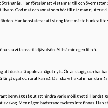
 Strängnäs. Han föreslår att vi stannar till och övernattar 
tillvaro. God mat och annat som hör till när man njuter av l
färden. Han konstaterar att vi nog först måste bunkra lite 
na ska vi ta oss till djävulsön. Alltså min egen lilla ö.
ag att du ska få uppleva något nytt. Ön är skogig och har ba
å långt ögat och örat kan nå. Där ska vi ha kul innan du mås
rant bergvägg såg ut att hindra varje möjlighet till landstig
at av skog. Men någon badstrand tycktes inte finnas. Han s